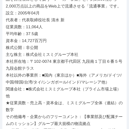
2,000万点以上の商品をWeb上で流通させる「流通事業」です。

設立：2005年04月

代表者：代表取締役社長 清水 新

従業員数：11,064人

平均年齢：37.5歳

資本金：14,727百万円

株式公開：非公開

主な株主：株式会社ミスミグループ本社

本社所在地：〒102-0074 東京都千代田区 九段南１丁目６番５号 
九段会館テラス

本社以外の事業所：■国内（東京ほか）■海外（アメリカ/ドイツ/
中国/韓国/台湾/タイ/シンガポール/インド/マレーシア他）

関連会社：■株式会社ミスミグループ本社（プライム市場上場） 
他

★従業員数・売上高・資本金は、ミスミグループ全体（連結）の
数字

その他備考・企業からのフリーコメント：【事業部及び配属チー
ムのミッション】グループ最大規模の物流拠点
