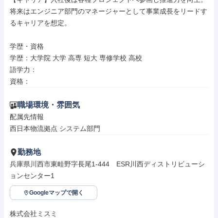
将来はエンジニア部門のマネージャーとして事業成長をリードす
るキャリアを想定。

学歴・資格

学歴：大学院 大学 高専 短大 専修学校 高校

語学力：

資格：
職場環境・雰囲気
配属先情報

西日本物流拠点 システム部門
勤務地
兵庫県川西市東畦野字長尾1-444　ESR川西ディストリビューシ
ョンセンター1
Googleマップで開く
株式会社ミスミ
