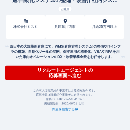
進/自動化システムの整備・改善)) 社内システ
ムエンジニア
正社員
株式会社ミスミ
兵庫県川西市
月給25万円以上
西日本の大規模新倉庫にて、WMS(倉庫管理システム)の整備やITインフ
ラの構築、自動化ツールの展開、保守運用の標準化、VBAやRPAを用
いた庫内オペレーションのDX・改善業務全般をお任せします。
リクルートエージェントの
応募画面へ進む
この求人は職業紹介事業者による紹介案件です。
応募情報は職業紹介事業者に送信されます。
原稿ID：
b02cc2e54bd159c5
掲載開始日：
2026/06/01（月）
問題を報告する