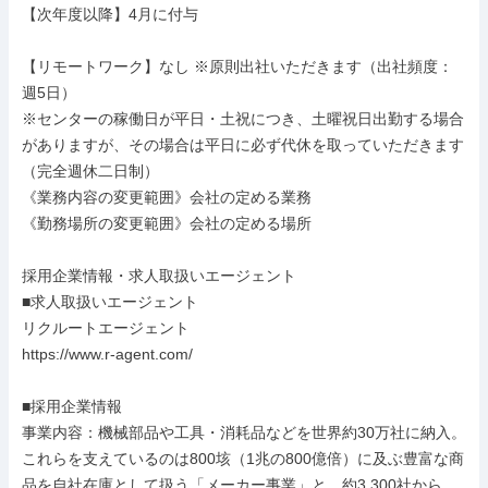
【次年度以降】4月に付与

【リモートワーク】なし ※原則出社いただきます（出社頻度：
週5日）

※センターの稼働日が平日・土祝につき、土曜祝日出勤する場合
がありますが、その場合は平日に必ず代休を取っていただきます
（完全週休二日制）

《業務内容の変更範囲》会社の定める業務

《勤務場所の変更範囲》会社の定める場所

採用企業情報・求人取扱いエージェント

■求人取扱いエージェント

リクルートエージェント

https://www.r-agent.com/

■採用企業情報

事業内容：機械部品や工具・消耗品などを世界約30万社に納入。
これらを支えているのは800垓（1兆の800億倍）に及ぶ豊富な商
品を自社在庫として扱う「メーカー事業」と、約3,300社から