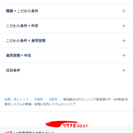
職種 × こだわり条件
こだわり条件 × 年収
こだわり条件 × 雇用形態
雇用形態 × 年収
注目条件
転職・求人トップ
/
兵庫県
/
川西市
/
物流拠点のITエンジニア(新倉庫のIT・DX推進/自
動化システムの整備・改善)) 社内システムエンジニア
4
サイトトップへ