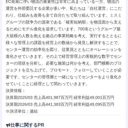
EC発展に伴い物流の重要性は非常に高まっている一方、物流の
運営を外部委託する企業が多い中、私たちは「自社運営」にこだ
わり、仕組みも改善も全て自分たちで取り組んでいます。ミスミ
グループの競争力の源泉である「確実短納期」を物流面から支え
るためにモデル進化を追求しています。700名というグループ最
大規模の人数を抱える拠点の事業戦略を考え、実行するとともに
様々な管理上の課題を経営上の数値から発見し解決することで、
センター運営の効率化を図り、従業員とともにオペレーションを
進化させていきます。その上で経営管理上の客観的な数字でセン
ターの現状を分析し、必要な施策は何かを考え、部門横断のプロ
ジェクトを立ち上げて、プロモート、フォローしていくことが必
要です。センターの管理層と一緒になってセンターをより進化さ
せていくことに経理として関わっていきます。

決算情報：

決算期2025/03 売上高401,987百万円 経常利益49,001百万円

決算期2026/03 売上高441,383百万円 経常利益49,095百万円

※決済単位：連結
仕事に関するPR