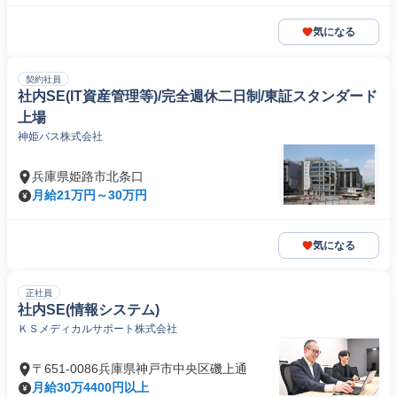
気になる
契約社員
社内SE(IT資産管理等)/完全週休二日制/東証スタンダード
上場
神姫バス株式会社
兵庫県姫路市北条口
月給21万円～30万円
気になる
正社員
社内SE(情報システム)
ＫＳメディカルサポート株式会社
〒651-0086兵庫県神戸市中央区磯上通
月給30万4400円以上