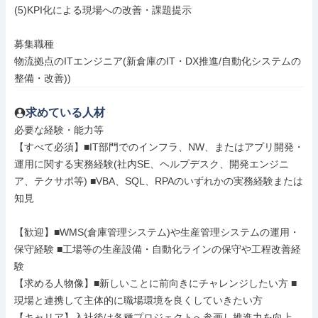
(5)KPI化による現場への改善・課題提示

募集職種

物流拠点のITエンジニア(新倉庫のIT・DX推進/自動化システムの
整備・改善))
求めている人材
必要な経験・能力等

【すべて必須】■IT部門でのインフラ、NW、またはアプリ開発・
運用に関する実務経験(社内SE、ヘルプデスク、開発エンジニ
ア、テクサポ等) ■VBA、SQL、RPAのいずれかの実務経験または
知見

【歓迎】■WMS(倉庫管理システム)や生産管理システムの運用・
保守経験 ■工場等の生産設備・自動化ラインの保守や工程改善経
験

【求める人物像】■新しいことに前向きにチャレンジしたい方 ■
現場と連携して主体的に職場環境を良くしていきたい方

【キャリア】入社後は各種プロジェクトへ参画し推進力を向上。