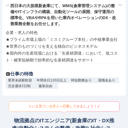
西日本の大規模新倉庫にて、WMS(倉庫管理システム)の整
備やITインフラの構築、自動化ツールの展開、保守運用の
標準化、VBAやRPAを用いた庫内オペレーションのDX・改
善業務全般をお任せします。
企業・求人の特色

★プライム市場上場の「ミスミグループ本社」の中核事業会社 
★世界のものづくりを支える独自のビジネスモデル

★国内外の生産現場における「生産材調達」において、低コス
ト・確実短納期で効率的な生産材調達をサポート
仕事の特徴
業界未経験歓迎
年間休日120日以上
時短勤務あり
退職金あり
完全週休2日制
服装自由
いま見ている求人へ応募してみましょう！
物流拠点のITエンジニア(新倉庫のIT・DX推