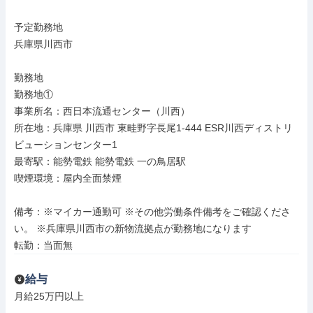
予定勤務地

兵庫県川西市

勤務地

勤務地①

事業所名：西日本流通センター（川西）

所在地：兵庫県 川西市 東畦野字長尾1-444 ESR川西ディストリ
ビューションセンター1

最寄駅：能勢電鉄 能勢電鉄 一の鳥居駅

喫煙環境：屋内全面禁煙

備考：※マイカー通勤可 ※その他労働条件備考をご確認くださ
い。 ※兵庫県川西市の新物流拠点が勤務地になります

転勤：当面無
給与
月給25万円以上
