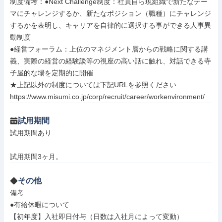
制度備考：●Next Challenge制度：社員自ら現組織で新たなテー
マにチャレンジするか、新たなポジション（職種）にチャレンジ
するかを表明し、キャリアを自律的に選択する事ができる人事異
動制度

●経営フォーラム：上位のマネジメント層からの戦略に関する講
義、実際の経営の経験談等の視座の高い話に触れ、対話できる寺
子屋的な場を定期的に開催

★上記以外の制度については下記URLを参照ください

https://www.misumi.co.jp/corp/recruit/career/workenvironment/
試用期間
試用期間あり

試用期間3ヶ月。
その他
備考

●有給休暇について

【初年度】入社即日付与（日数は入社月によって変動）
