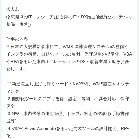
求人名

物流拠点のITエンジニア(新倉庫のIT・DX推進/自動化システムの
整備・改善))

仕事の内容

西日本の大規模新倉庫にて、WMS(倉庫管理システム)の整備やIT
インフラの構築、自動化ツールの展開、保守運用の標準化、VBA
やRPAを用いた庫内オペレーションのDX・改善業務全般をお任
せします。

(1)新拠点立ち上げに伴うハード・NW準備、WMS設定やキッテ
ィング

(2)自動化ツールのアプリ改修・設定・展開、不具合対応、保守
保全

(3)NW・庫内機器の運用管理、トラブル対応の標準化(手順書作
成等)

(4)VBAやPowerAutomateを用いた内製ツールの設計開発・RPA
化
