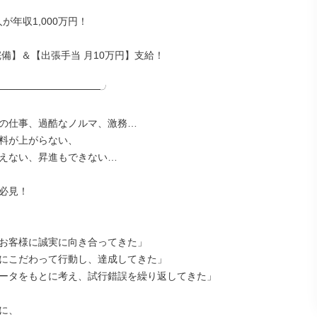
人が年収1,000万円！

完備】＆【出張手当 月10万円】支給！

──────────────╯

の仕事、過酷なノルマ、激務…

料が上がらない、

えない、昇進もできない…

必見！

お客様に誠実に向き合ってきた」

にこだわって行動し、達成してきた」

ータをもとに考え、試行錯誤を繰り返してきた」

に、
