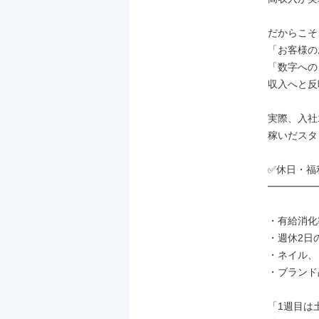
だからこそ
「お客様の
「数字への
収入へと反
実際、入社1
稼いだスタ
✅休日・福
━━━━━
・有給消化率
・週休2日
・ネイル、
・ブランド
「1週目は