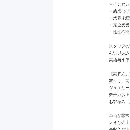
＋インセン
・残業ほぼ
・業界未経
・完全反響
・性別不問
スタッフの9
4人に1人が
高給与水準！
【高収入、
我々は、高
ジュエリー
数千万以上
お客様の「
単価が非常
大きな売上
高収入が実