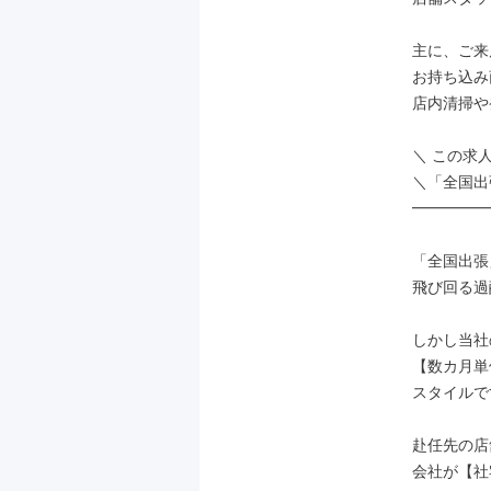
主に、ご来
お持ち込み
店内清掃や
＼ この求
＼「全国出
━━━━━
「全国出張
飛び回る過
しかし当社
【数カ月単
スタイルで
赴任先の店
会社が【社