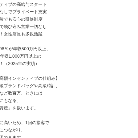
ティブの高給与スタート！

なしでプライベート充実！

験でも安心の研修制度

で飛び込み営業一切なし！

！女性店長も多数活躍

8％が年収500万円以上、

年収1,000万円以上の

（2025年の実績）

高額インセンティブの仕組み】

級ブランドバッグや高級時計、

など数百万、ときには

にもなる、

資産」を扱います。

に高いため、1回の接客で

につながり、

現できます。
