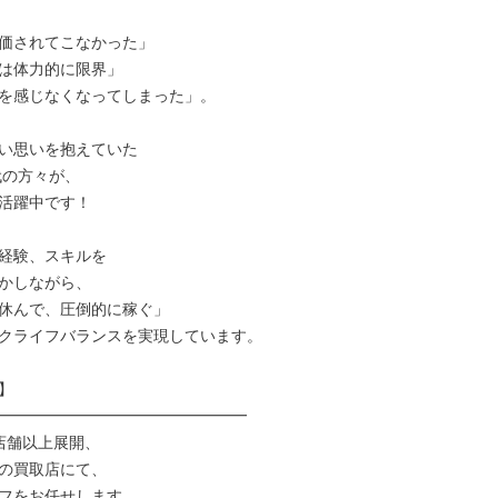
価されてこなかった」

は体力的に限界」

を感じなくなってしまった」。

い思いを抱えていた

代の方々が、

活躍中です！

経験、スキルを

かしながら、

休んで、圧倒的に稼ぐ」

クライフバランスを実現しています。



━━━━━━━━━━━━━━━━

0店舗以上展開、

の買取店にて、

フをお任せします。
