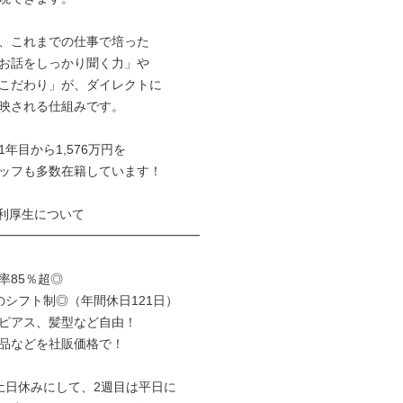
、これまでの仕事で培った

お話をしっかり聞く力」や

こだわり」が、ダイレクトに

映される仕組みです。

年目から1,576万円を

ッフも多数在籍しています！

利厚生について

━━━━━━━━━━━━━━━━

85％超◎

のシフト制◎（年間休日121日）

ピアス、髪型など自由！

品などを社販価格で！

土日休みにして、2週目は平日に
