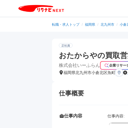
転職・求人トップ
/
福岡県
/
北九州市
/
小倉
正社員
おたからやの買取営
株式会社いーふらん
企業リサー
福岡県北九州市小倉北区魚町
仕事概要
仕事内容
仕事内容: 

╭──────