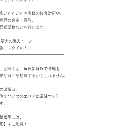
店いただいたお客様の接客対応や、

商品の査定・買取、

発送業務などを行います。

人最大の魅力：　／

張」スタイル！／

━━━━━━━━━━━━━━━━

」と聞くと、毎日新幹線で各地を

酷な日々を想像するかもしれません。

の出張は、

位でひとつのエリアに常駐する】

す。

舗近隣には、

宅】をご用意！
