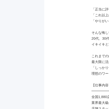
「正当に評
「これ以上
「やりがい
そんな悔し
20代、30
イキイキと
これまでの
最大限に活
「しっかり
理想のワー
【仕事内容】
━━━━━
全国1,88
業界最大級
店舗スタッ