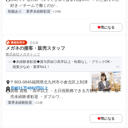
好き ✅チームで働くのが...
制服あり
業界未経験歓迎
+19個
気になる
正社員
メガネの接客・販売スタッフ
株式会社メガネトップ
◆未経験者歓迎◆賞与昇給◎高卒以上・転勤なし・ブランクOK・
残業少なめ・業界No1！
〒803-0845福岡県北九州市小倉北区上到津
月給21万4882円以上
資格 資格 ・高卒以上 ・土日祝勤務できる方歓迎 ・接客・販
売未経験者歓迎 ・ダブルワ...
業界未経験歓迎
+11個
気になる