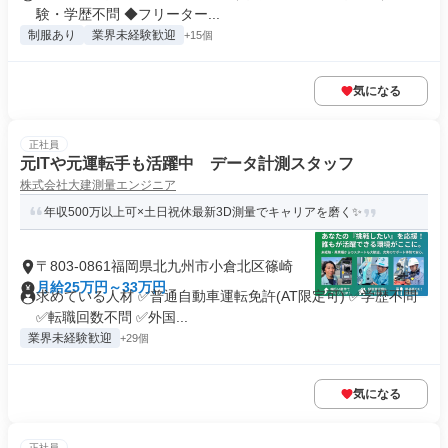
験・学歴不問 ◆フリーター...
制服あり
業界未経験歓迎
+15個
気になる
正社員
元ITや元運転手も活躍中 データ計測スタッフ
株式会社大建測量エンジニア
年収500万以上可×土日祝休最新3D測量でキャリアを磨く✨
〒803-0861福岡県北九州市小倉北区篠崎
月給25万円～33万円
求めている人材 ✅普通自動車運転免許(AT限定可) ✅学歴不問
✅転職回数不問 ✅外国...
業界未経験歓迎
+29個
気になる
正社員