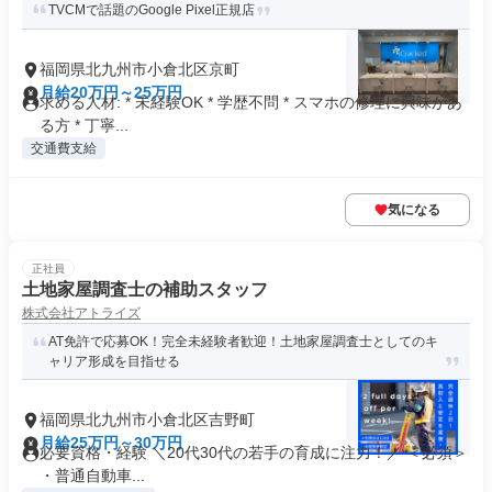
TVCMで話題のGoogle Pixel正規店
福岡県北九州市小倉北区京町
月給20万円～25万円
求める人材: * 未経験OK * 学歴不問 * スマホの修理に興味があ
る方 * 丁寧...
交通費支給
気になる
正社員
土地家屋調査士の補助スタッフ
株式会社アトライズ
AT免許で応募OK！完全未経験者歓迎！土地家屋調査士としてのキ
ャリア形成を目指せる
福岡県北九州市小倉北区吉野町
月給25万円～30万円
必要資格・経験 ＼20代30代の若手の育成に注力！／ ＜必須＞
・普通自動車...