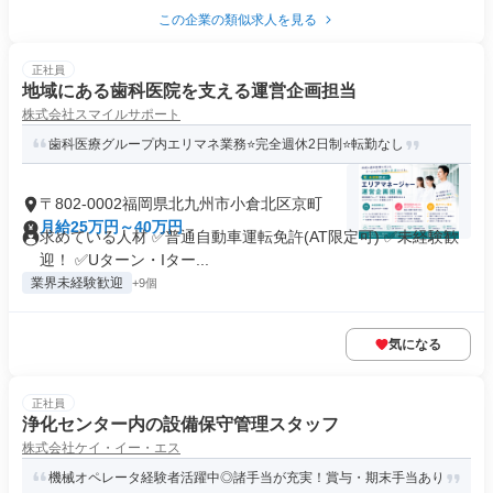
この企業の類似求人を見る
正社員
地域にある歯科医院を支える運営企画担当
株式会社スマイルサポート
歯科医療グループ内エリマネ業務⭐完全週休2日制⭐転勤なし
〒802-0002福岡県北九州市小倉北区京町
月給25万円～40万円
求めている人材 ✅普通自動車運転免許(AT限定可) ✅未経験歓
迎！ ✅Uターン・Iター...
業界未経験歓迎
+9個
気になる
正社員
浄化センター内の設備保守管理スタッフ
株式会社ケイ・イー・エス
機械オペレータ経験者活躍中◎諸手当が充実！賞与・期末手当あり