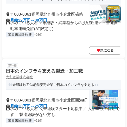
〒803-0861福岡県北九州市小倉北区篠崎
月給22万円～30万円
求めている人材 ✨未経験・異業種からの挑戦歓迎✨ ✅普通自
動車運転免許(AT限定可) ...
業界未経験歓迎
+25個
気になる
正社員
日本のインフラを支える製造・加工職
大安産業株式会社
未経験歓迎◎老舗安定企業で日本のインフラを支える
〒803-0801福岡県北九州市小倉北区西港町
月給20万円～25万円
求めている人材 ＼未経験スタート応援中／ 人柄重視の採用で
す。 製造経験がない方も、 ...
業界未経験歓迎
+21個