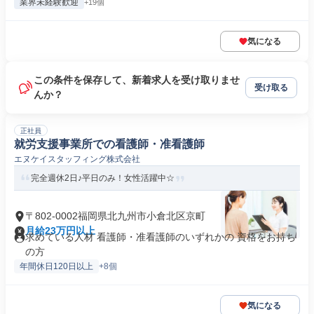
業界未経験歓迎
+19個
気になる
この条件を保存して、新着求人を受け取りませ
受け取る
んか？
正社員
就労支援事業所での看護師・准看護師
エヌケイスタッフィング株式会社
完全週休2日♪平日のみ！女性活躍中☆
〒802-0002福岡県北九州市小倉北区京町
月給23万円以上
求めている人材 看護師・准看護師のいずれかの 資格をお持ち
の方
年間休日120日以上
+8個
気になる