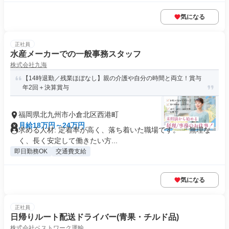
気になる
正社員
水産メーカーでの一般事務スタッフ
株式会社九海
【14時退勤／残業ほぼなし】親の介護や自分の時間と両立！賞与
年2回＋決算賞与
福岡県北九州市小倉北区西港町
月給18万円～24万円
求める人材: 定着率が高く、落ち着いた職場です。 「無理な
く、長く安定して働きたい方...
即日勤務OK
交通費支給
気になる
正社員
日帰りルート配送ドライバー(青果・チルド品)
株式会社ベストワーク運輸