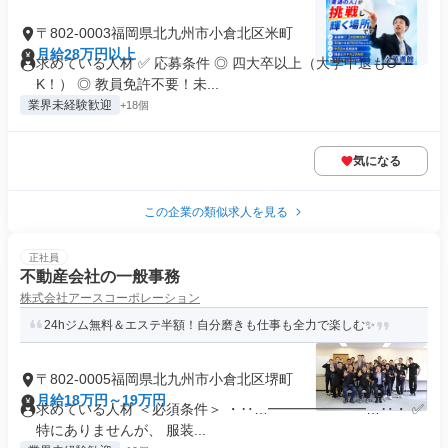
〒802-0003福岡県北九州市小倉北区米町
月給28万円以上
求めている人材 ✅ 応募条件 ◎ 四大卒以上（大学中退もO
K！） ◎ 教員免許不要！未...
業界未経験歓迎
+18個
気になる
この企業の類似求人を見る
正社員
不動産会社の一般事務
株式会社アースコーポレーション
24hジム無料＆エステ半額！自分磨きも仕事も全力で楽しむ✨
〒802-0005福岡県北九州市小倉北区堺町
月給18万円～19万円
求めている人材 ＜必須条件＞ ・‥…━━━━━━━…‥・ ✅
特にありませんが、 服装...