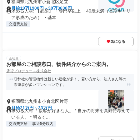
福岡県北九州市小倉北区足立
月給19万1900円～30万3630円
求める人材: 【必須】 ・専門卒以上 ・40歳未満（長期キャリ
ア形成のため） ・基本...
交通費支給
気になる
正社員
お部屋のご相談窓口、物件紹介からのご案内。
賃貸プロデュース株式会社
◎弊社の管理物件は新しい建物が多く、若い方から、法人さん等の
希望者が多いマンションです。
福岡県北九州市小倉北区片野
月給21万円～33万円
求める人材: * 接客が好きな人。 * 自身の将来を真剣に考えて
いる人。 * 明るく...
交通費支給
駅近5分以内