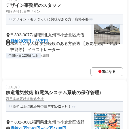
デザイン事務所のスタッフ
有限会社しまデザイン
デザイン・モノづくりに興味がある方／資格不要
〒802-0077福岡県北九州市小倉北区馬借
月給20万円～25万円
求めている人材 実務経験のある方優遇 【必要な経験・知識・
技能等】 イラストレーター...
年間休日120日以上
+18個
気になる
正社員
鉄道電気技術者(電気システム系統の保守管理)
西日本旅客鉄道株式会社
高卒以上◎未経験◎賞与年5.42ヶ月！
〒802-0001福岡県北九州市小倉北区浅野
月給21万2541円～37万7790円