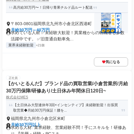
高月給30万円〜！日帰り青果チルド品ルート配送
〒803-0801福岡県北九州市小倉北区西港町
月給30万円～40万円
求めている人材 ✅未経験大歓迎！異業種からの転職者も多数
活躍中です。 ✅旧普通自動車免...
業界未経験歓迎
+21個
気になる
正社員
【かいとるんだ】ブランド品の買取営業/小倉営業所/月給
30万円保障/研修あり/土日休み年間休日120日~
株式会社MES
【土日休み大型連休年3回×インセンティブ】未経験歓迎！出張買
取営業◆月給30万円保証！腰を...
福岡県北九州市小倉北区米町
月給30万円以上
求める人材: 業界経験、営業経験不問！手にスキルを！研修あ
り 【学歴・経験・PCスキ...