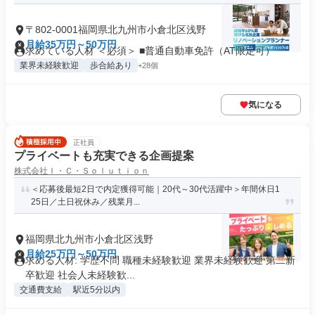
〒802-0001福岡県北九州市小倉北区浅野
月給35万円～50万円
求めている人材 ＜必須＞ ■普通自動車免許（AT限定可）
業界未経験歓迎
歩合給あり
+28個
気になる
正社員
プライベートも充実できる企画提案
株式会社Ｉ・Ｃ・Ｓｏｌｕｔｉｏｎ
＜応募後最短2日で内定獲得可能｜20代～30代活躍中＞年間休日1
25日／土日祝休み／残業月...
福岡県北九州市小倉北区浅野
月給25万円～50万円
求める人材: 学歴不問 職種未経験歓迎 業界未経験歓迎 第二新
卒歓迎 社会人未経験歓...
交通費支給
駅近5分以内