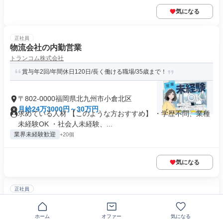
気になる
正社員
物流会社の内勤営業
トランコム株式会社
賞与年2回/年間休日120日/長く働ける職場/35歳まで！
〒802-0000福岡県北九州市小倉北区
月給24万3000円～30万円
求めている人材 【このような方おすすめ】 ・学歴不問、業種
未経験OK ・社会人未経験、...
業界未経験歓迎
+20個
気になる
正社員
賃貸管理事務
株式会社アンサー倶楽部
ホーム
オファー
気になる
週休2日で手当等の福利厚生も充実！