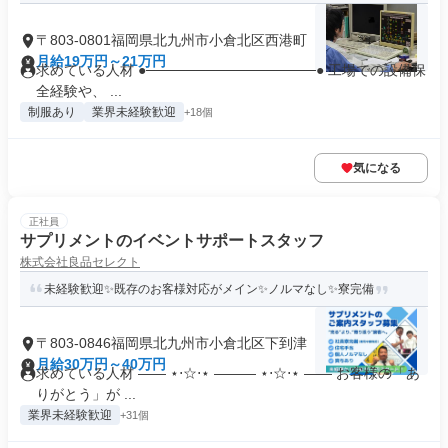
〒803-0801福岡県北九州市小倉北区西港町
月給19万円～21万円
求めている人材 ●─────────────────● 工場での設備保
全経験や、 ...
制服あり
業界未経験歓迎
+18個
気になる
正社員
サプリメントのイベントサポートスタッフ
株式会社良品セレクト
未経験歓迎✨既存のお客様対応がメイン✨ノルマなし✨寮完備
〒803-0846福岡県北九州市小倉北区下到津
月給30万円～40万円
求めている人材 ―― ⋆⋅☆⋅⋆ ――― ⋆⋅☆⋅⋆ ―― お客様の「あ
りがとう」が ...
業界未経験歓迎
+31個