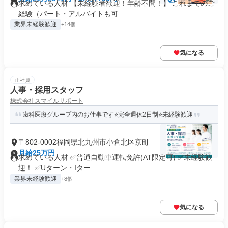
求めている人材 【未経験者歓迎！年齢不問！】 これまでのご
経験（パート・アルバイトも可...
業界未経験歓迎
+14個
気になる
正社員
人事・採用スタッフ
株式会社スマイルサポート
歯科医療グループ内のお仕事です⭐完全週休2日制⭐未経験歓迎
〒802-0002福岡県北九州市小倉北区京町
月給25万円
求めている人材 ✅普通自動車運転免許(AT限定可) ✅未経験歓
迎！ ✅Uターン・Iター...
業界未経験歓迎
+8個
気になる