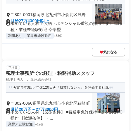
〒802-0001福岡県北九州市小倉北区浅野
月給27万4300円以上
求めている人材 ✨人柄・ポテンシャル重視の採用です✨ ◎職
種・業種未経験歓迎 ◎学歴...
制服あり
業界未経験歓迎
+38個
気になる
正社員
税理士事務所での経理・税務補助スタッフ
税理士法人 北九州総合会計
★賞与年3回／年休120日★『残業しない人』を評価する社風
〒802-0066福岡県北九州市小倉北区萩崎町
月給20万円～27万8000円
求めている人材 【必須条件】 ■普通車免許保持 ■基本的なPC
操作 【歓迎条件】 ・...
業界未経験歓迎
+19個