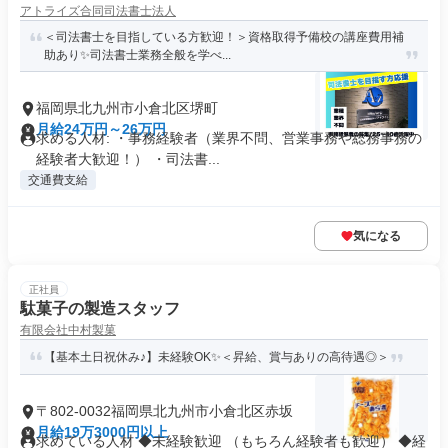
アトライズ合同司法書士法人
＜司法書士を目指している方歓迎！＞資格取得予備校の講座費用補
助あり✨司法書士業務全般を学べ...
福岡県北九州市小倉北区堺町
月給24万円～26万円
求める人材: ・事務経験者（業界不問、営業事務や総務事務の
経験者大歓迎！） ・司法書...
交通費支給
気になる
正社員
駄菓子の製造スタッフ
有限会社中村製菓
【基本土日祝休み♪】未経験OK✨＜昇給、賞与ありの高待遇◎＞
〒802-0032福岡県北九州市小倉北区赤坂
月給19万3000円以上
求めている人材 ◆未経験歓迎 （もちろん経験者も歓迎） ◆経