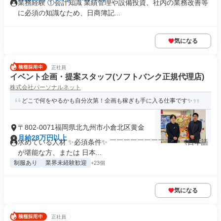
業務経験 ①会計知識 業績管理や設備投資、社内の業務改善等
に必須の知識なため、日商簿記...
気になる
正社員
イベント企画・提案スタッフ(ソフトバンク正規代理店)
株式会社パーソナルネット
どこで何をやるかも自分次第！企画も稼ぎも手に入る仕事です✨
〒802-0071福岡県北九州市小倉北区黄金
月給28万円以上
求めている人材 ✨必須条件✨ ￣￣￣￣￣￣￣￣￣￣ 《日本語
が堪能な方、または 日本...
制服あり
業界未経験歓迎
+23個
気になる
正社員