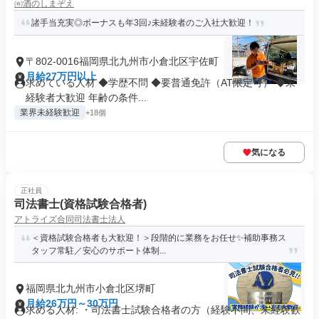
㈲酒のしまぞえ
諸手当充実◎ボーナスも年3回♪未経験者のご入社大歓迎！
〒802-0016福岡県北九州市小倉北区宇佐町
月給27万円以上
求めている人材 ◆学歴不問 ◆要普通免許（AT限定可） ◆未
経験者大歓迎 年齢の条件...
業界未経験歓迎
+18個
気になる
正社員
司法書士(資格試験合格者)
アトライズ合同司法書士法人
＜資格試験合格者も大歓迎！＞段階的に業務をお任せ✨補助事務ス
タッフ常駐／安心のサポート体制...
福岡県北九州市小倉北区堺町
月給26万円～30万円
求める人材: ・司法書士試験合格者の方（経験不問、未経験歓