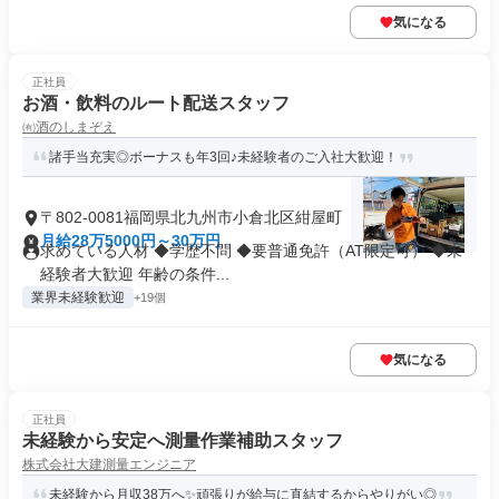
気になる
正社員
お酒・飲料のルート配送スタッフ
㈲酒のしまぞえ
諸手当充実◎ボーナスも年3回♪未経験者のご入社大歓迎！
〒802-0081福岡県北九州市小倉北区紺屋町
月給28万5000円～30万円
求めている人材 ◆学歴不問 ◆要普通免許（AT限定可） ◆未
経験者大歓迎 年齢の条件...
業界未経験歓迎
+19個
気になる
正社員
未経験から安定へ測量作業補助スタッフ
株式会社大建測量エンジニア
未経験から月収38万へ✨頑張りが給与に直結するからやりがい◎