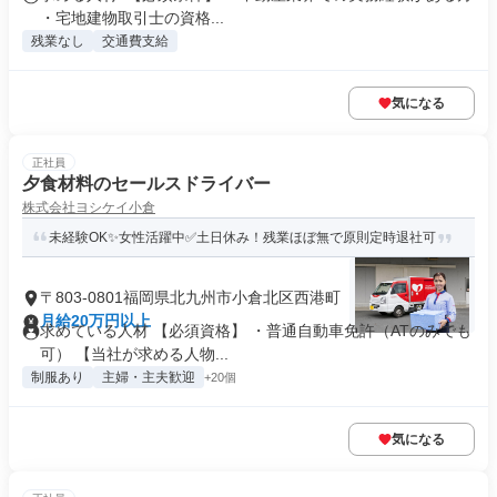
・宅地建物取引士の資格...
残業なし
交通費支給
気になる
正社員
夕食材料のセールスドライバー
株式会社ヨシケイ小倉
未経験OK✨女性活躍中✅土日休み！残業ほぼ無で原則定時退社可
〒803-0801福岡県北九州市小倉北区西港町
月給20万円以上
求めている人材 【必須資格】 ・普通自動車免許（ATのみでも
可） 【当社が求める人物...
制服あり
主婦・主夫歓迎
+20個
気になる