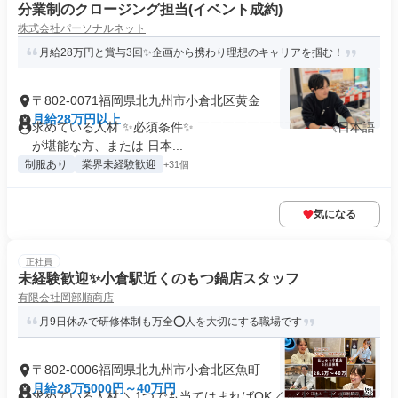
分業制のクロージング担当(イベント成約)
株式会社パーソナルネット
月給28万円と賞与3回✨企画から携わり理想のキャリアを掴む！
〒802-0071福岡県北九州市小倉北区黄金
月給28万円以上
求めている人材 ✨必須条件✨ ￣￣￣￣￣￣￣￣￣￣ 《日本語
が堪能な方、または 日本...
制服あり
業界未経験歓迎
+31個
気になる
正社員
未経験歓迎✨小倉駅近くのもつ鍋店スタッフ
有限会社岡部順商店
月9日休みで研修体制も万全⭕️人を大切にする職場です
〒802-0006福岡県北九州市小倉北区魚町
月給28万5000円～40万円
求めている人材 ＼1つでも当てはまればOK／ ✅人と話すのが