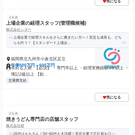
気になる
正社員
上場企業の経理スタッフ(管理職候補)
株式会社シダー
上場企業で経理スキルをさらに磨きたい方へ！安定も成長も、どち
らも叶う！【スタンダード上場企...
福岡県北九州市小倉北区足立
年俸500万円～600万円
求める人材: 【必須】 ・専門卒以上 ・経理実務経験3年以上 ・
簿記2級以上 【歓...
交通費支給
気になる
正社員
焼きうどん専門店の店舗スタッフ
株式会社樹
20代はもちろん！50~60代も大活躍！安定企業で正社員を◎