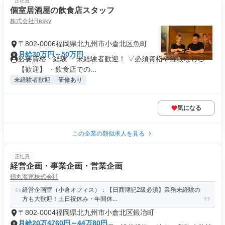
正社員
個室居酒屋の飲食店スタッフ
株式会社Resky
〒802-0006福岡県北九州市小倉北区魚町
月給30万円～50万円
必要資格・経験 ・未経験者歓迎！ ▽必須資格や経験なし◯
【歓迎】 ・飲食店での...
未経験者歓迎
研修あり
気になる
この企業の類似求人を見る
正社員
経営企画・事業企画・営業企画
鶴丸海運株式会社
経営企画室（小倉オフィス）：【日商簿記2級必須】業務未経験の
方も大歓迎！土日祝休み・年間休...
〒802-0004福岡県北九州市小倉北区鍛冶町
月給20万4760円～44万80円