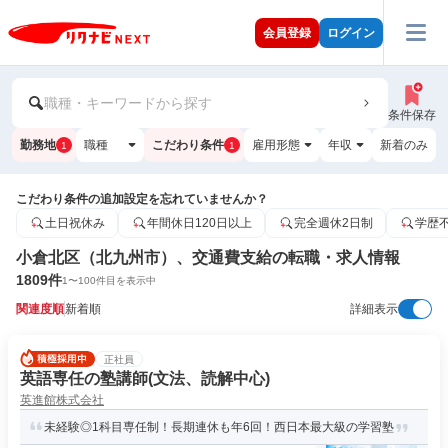
会員登録
ログイン
職種・キーワードから探す
条件保存
勤務地
職種
こだわり条件
雇用形態
年収
新着のみ
1
1
こだわり条件の追加設定を忘れていませんか？
土日祝休み
年間休日120日以上
完全週休2日制
学歴
小倉北区（北九州市）、交通費支給の転職・求人情報
1809
件
1
〜
100
件目を表示中
関連度順
新着順
詳細表示
正社員
英語専任の塾講師(文法、読解中心)
英進館株式会社
未経験◎1科目専任制！長期連休も年6回！西日本最大級の学習塾