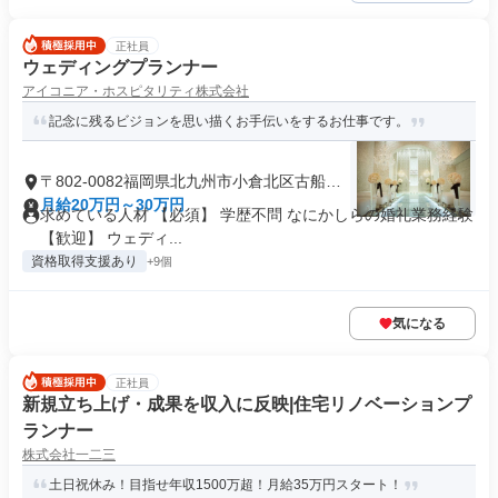
正社員
ウェディングプランナー
アイコニア・ホスピタリティ株式会社
記念に残るビジョンを思い描くお手伝いをするお仕事です。
〒802-0082福岡県北九州市小倉北区古船場
町
月給20万円～30万円
求めている人材 【必須】 学歴不問 なにかしらの婚礼業務経験
【歓迎】 ウェディ...
資格取得支援あり
+9個
気になる
正社員
新規立ち上げ・成果を収入に反映|住宅リノベーションプ
ランナー
株式会社一二三
土日祝休み！目指せ年収1500万超！月給35万円スタート！