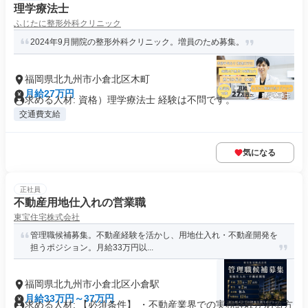
理学療法士
ふじたに整形外科クリニック
2024年9月開院の整形外科クリニック。増員のため募集。
福岡県北九州市小倉北区木町
月給27万円
求める人材: 資格）理学療法士 経験は不問です。
交通費支給
気になる
正社員
不動産用地仕入れの営業職
東宝住宅株式会社
管理職候補募集。不動産経験を活かし、用地仕入れ・不動産開発を
担うポジション。月給33万円以...
福岡県北九州市小倉北区小倉駅
月給33万円～37万円
求める人材: 【必須条件】 ・不動産業界での実務経験がある方