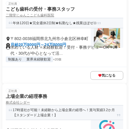
正社員
こども歯科の受付・事務スタッフ
二階堂じゅんここども歯科医院
年休120日★完全週休2日制★転勤なし★残業ほぼゼロ
〒802-0038福岡県北九州市小倉北区神幸町
月給20万8000円～24万8000円
求めている人材 ⭐未経験歓迎！受付・事務デビューOK ⭐20
代・30代が中心となって活...
制服あり
業界未経験歓迎
+20個
気になる
正社員
上場企業の経理事務
株式会社シダー
17時退社が可能！未経験から上場企業の経理へ！賞与実績3.2か月
【スタンダード上場企業！】