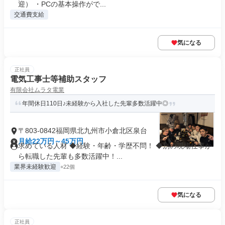
迎） ・PCの基本操作がで...
交通費支給
気になる
正社員
電気工事士等補助スタッフ
有限会社ムラタ電業
年間休日110日♪未経験から入社した先輩多数活躍中◎
〒803-0842福岡県北九州市小倉北区泉台
月給22万円～45万円
求めている人材 ◆経験・年齢・学歴不問！ ◆別の現場仕事か
ら転職した先輩も多数活躍中！...
業界未経験歓迎
+22個
気になる
正社員