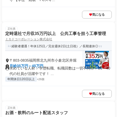
気になる
正社員
定時退社で月収35万円以上 公共工事を担う工事管理
ミカドコーポレーション株式会社
経験者優遇！年休125日／完全週休2日(土日祝）／長期連休◎
〒803-0835福岡県北九州市小倉北区井堀
月給35万円～45万円
求めている人材 ✅学歴転職、転職回数は一切不問◎ ✅20～40
代の社員が活躍中です！ ...
年間休日120日以上
+26個
気になる
正社員
お酒・飲料のルート配送スタッフ