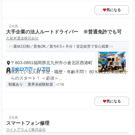
気になる
正社員
大手企業の法人ルートドライバー ※普通免許でも可
久留米運送株式会社
週休2日制／普免OK／賞与4.5ヶ月分！安定経営で安心就業
〒803-0801福岡県北九州市小倉北区西港町
月給23万円～41万円
求めている人材 学歴・職歴・年齢不問！ 80％以上が未経験か
らのスタート！ ＜必須＞...
制服あり
業界未経験歓迎
+27個
気になる
正社員
スマートフォン修理
ライトアウェイ株式会社