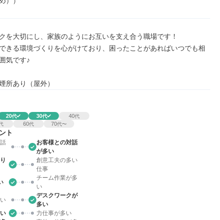
め））
クを大切にし、家族のようにお互いを支え合う職場です！

できる環境づくりを心がけており、困ったことがあればいつでも相
囲気です♪

煙所あり（屋外）
20
30
40
代
代
代
60
70
代
代
代〜
ント
話
お客様との対話
が多い
り
創意工夫の多い
仕事
チーム作業が多
い
い
デスクワークが
い
多い
い
力仕事が多い