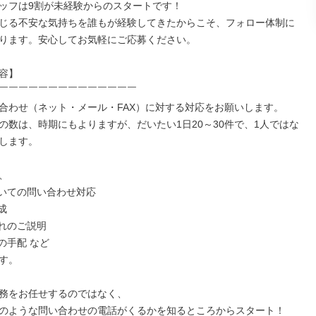
ッフは9割が未経験からのスタートです！

じる不安な気持ちを誰もが経験してきたからこそ、フォロー体制に
ります。安心してお気軽にご応募ください。

容】

￣￣￣￣￣￣￣￣￣￣￣￣￣￣

合わせ（ネット・メール・FAX）に対する対応をお願いします。

の数は、時期にもよりますが、だいたい1日20～30件で、1人ではな
します。



いての問い合わせ対応



れのご説明

手配 など

す。

務をお任せするのではなく、

のような問い合わせの電話がくるかを知るところからスタート！
