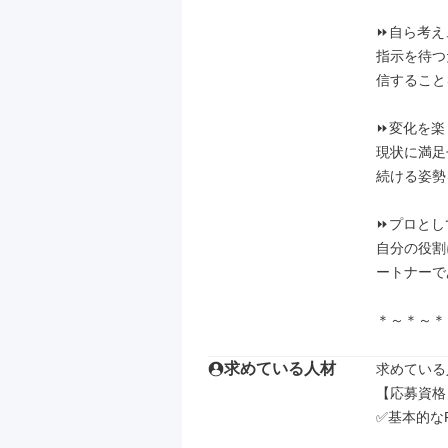
⏩自ら考え
指示を待つ
信すること
⏩変化を楽
現状に満足
続ける姿勢
⏩プロとし
自分の役割
ートナーで
＊～＊～＊
求めている人材
求めている
【応募資格】
✅基本的なPC