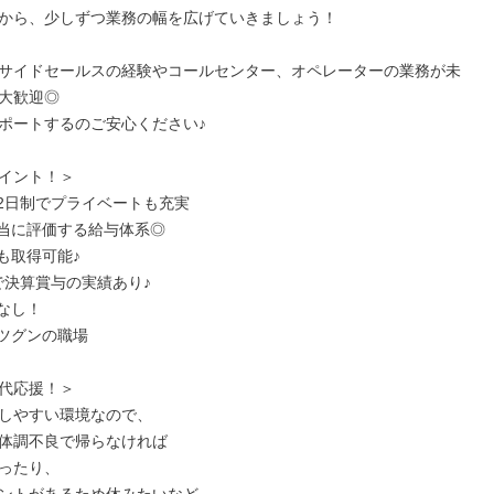
から、少しずつ業務の幅を広げていきましょう！

サイドセールスの経験やコールセンター、オペレーターの業務が未
大歓迎◎

ポートするのご安心ください♪

イント！＞

2日制でプライベートも充実

当に評価する給与体系◎

も取得可能♪

で決算賞与の実績あり♪

なし！

ツグンの職場

代応援！＞

しやすい環境なので、

体調不良で帰らなければ

ったり、
