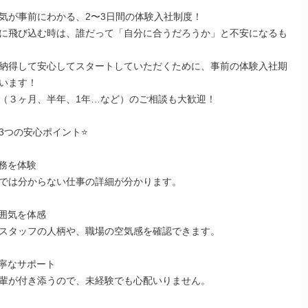
￣￣￣￣￣￣￣￣￣￣￣￣￣￣

気が事前にわかる、2〜3日間の体験入社制度！

に飛び込む時は、誰だって「自分に合うだろうか」と不安になるも
納得して安心してスタートしていただくために、事前の体験入社期
います！

（３ヶ月、半年、1年…など）のご相談も大歓迎！

3つの安心ポイント⭐

務を体験

では分からない仕事の詳細が分かります。

囲気を体感

スタッフの人柄や、職場の空気感を確認できます。

寧なサポート

輩が付き添うので、未経験でも心配いりません。
