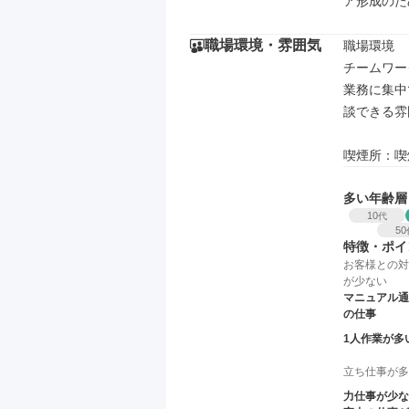
ア形成のた
職場環境・雰囲気
職場環境

チームワー
業務に集中
談できる雰
喫煙所：喫
多い年齢層
10
代
50
特徴・ポイ
お客様との対
が少ない
マニュアル通
の仕事
1人作業が多
立ち仕事が多
力仕事が少な