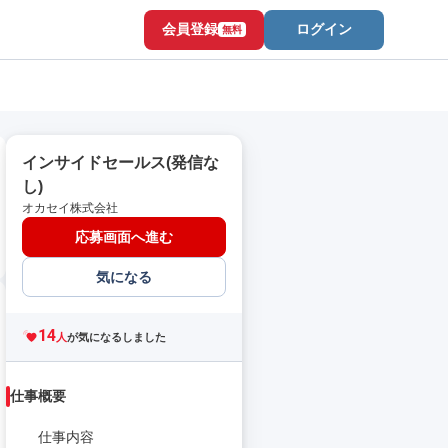
会員登録
ログイン
無料
インサイドセールス(発信な
し)
オカセイ株式会社
応募画面へ進む
気になる
14
人
が気になるしました
仕事概要
仕事内容