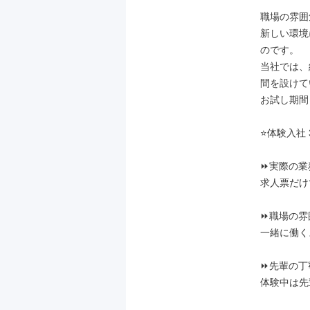
￣￣￣￣￣
職場の雰囲
新しい環境
のです。

当社では、
間を設けて
お試し期間
⭐体験入社 
⏩実際の業
求人票だけ
⏩職場の雰
一緒に働く
⏩先輩の丁
体験中は先