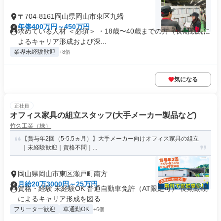
〒704-8161岡山県岡山市東区九蟠
年俸400万円～450万円
求めている人材 ＜必須＞ ・18歳〜40歳までの方（長期勤続に
よるキャリア形成および深...
業界未経験歓迎
+8個
気になる
正社員
オフィス家具の組立スタッフ(大手メーカー製品など)
竹久工業（株）
【賞与年2回（5-5.5ヵ月）】大手メーカー向けオフィス家具の組立
｜未経験歓迎｜資格不問｜...
岡山県岡山市東区瀬戸町南方
月給20万3000円～25万円
資格・経験 未経験OK 普通自動車免許（AT限定可） 長期勤続
によるキャリア形成を図る...
フリーター歓迎
車通勤OK
+6個