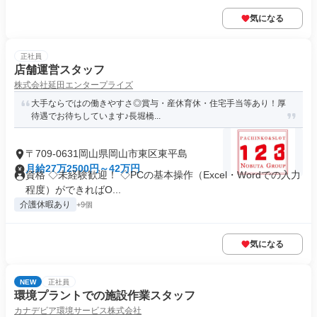
気になる
正社員
店舗運営スタッフ
株式会社延田エンタープライズ
大手ならではの働きやすさ◎賞与・産休育休・住宅手当等あり！厚
待遇でお待ちしています♪長堀橋...
〒709-0631岡山県岡山市東区東平島
月給27万2500円～42万円
資格 ◇未経験歓迎！ ◇PCの基本操作（Excel・Wordでの入力
程度）ができればO...
介護休暇あり
+9個
気になる
NEW
正社員
環境プラントでの施設作業スタッフ
カナデビア環境サービス株式会社