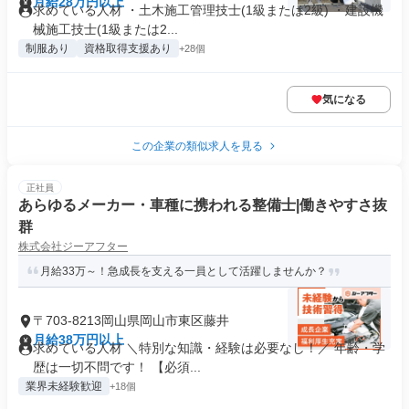
月給28万円以上
求めている人材 ・土木施工管理技士(1級または2級) ・建設機
械施工技士(1級または2...
制服あり
資格取得支援あり
+28個
気になる
この企業の類似求人を見る
正社員
あらゆるメーカー・車種に携われる整備士|働きやすさ抜
群
株式会社ジーアフター
月給33万～！急成長を支える一員として活躍しませんか？
〒703-8213岡山県岡山市東区藤井
月給38万円以上
求めている人材 ＼特別な知識・経験は必要なし！／ 年齢・学
歴は一切不問です！ 【必須...
業界未経験歓迎
+18個