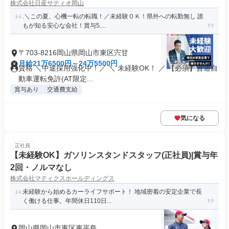
株式会社日産サティオ岡山
.＼この夏、心機一転の転職！／未経験ＯＫ！県外への転勤無し 誰
もが知る安心な会社！賞与5....
〒703-8216岡山県岡山市東区宍甘
月給21万6500円～24万5500円
資格 ＼中途採用強化中！／ ＼ 未経験OK！ ／ 【必須】普通自
動車運転免許(AT限定...
賞与あり
交通費支給
気になる
正社員
【未経験OK】ガソリンスタンドスタッフ(正社員)|賞与年
2回・ノルマなし
株式会社マティクスホールディングス
未経験から始めるカーライフサポート！ 地域密着の安定企業で長
く働ける仕事。年間休日110日...
岡山県岡山市東区東平島