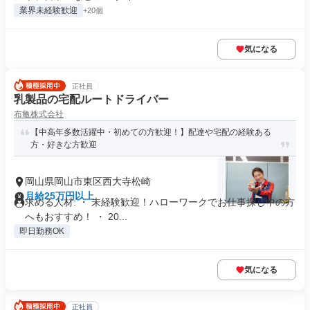
業界未経験歓迎
+20個
気になる
正社員
乳製品の宅配ルートドライバー
布亀株式会社
【中高年多数活躍中・初めての方歓迎！】配達や宅配の経験ある
方・好きな方歓迎
岡山県岡山市東区西大寺松崎
月給25万円以上
求める人材: ・ 未経験歓迎！ハローワークでお仕事探し中の方
へもおすすめ！ ・ 20...
即日勤務OK
気になる
正社員