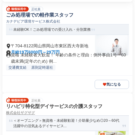
正社員
ごみ処理場での軽作業スタッフ
カナデビア環境サービス株式会社
未経験OK！ごみ処理場での受け入れ・分別業務
〒704-8122岡山県岡山市東区西大寺新地
月給19万6000円～29万円
資格 未経験者大歓迎！ 年齢の条件と理由：例外事由1号・60
歳未満(定年のため) 例...
交通費支給
原則定時退社
気になる
正社員
リハビリ特化型デイサービスの介護スタッフ
株式会社ザグザグ
＜オープニング＞無資格・未経験歓迎！介助量少なめ◎20～60代
活躍中の活気あるデイサービス...