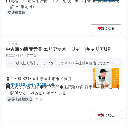
資格 ＼中途採用強化中！／ [ 必須｜must ] 普通自動車運転免
許(AT限定可)...
交通費支給
気になる
正社員
中古車の販売営業|エリアマネージャー|キャリアUP
株式会社ジーアフター
【秋入社可能】ジーアフターって？2068年上場を目指してます
〒703-8213岡山県岡山市東区藤井
年俸910万円～1260万円
求めている人材 ◆学歴不問◆未経験歓迎 ◎学歴、職歴は一切
関係なく、やる気と稼ぎたい気...
業界未経験歓迎
+20個
気になる