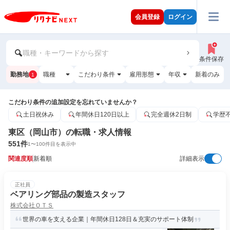
会員登録
ログイン
職種・キーワードから探す
条件保存
勤務地
職種
こだわり条件
雇用形態
年収
新着のみ
1
こだわり条件の追加設定を忘れていませんか？
土日祝休み
年間休日120日以上
完全週休2日制
学歴
東区（岡山市）の転職・求人情報
551
件
1
〜
100
件目を表示中
関連度順
新着順
詳細表示
正社員
ベアリング部品の製造スタッフ
株式会社ＯＴＳ
世界の車を支える企業｜年間休日128日＆充実のサポート体制