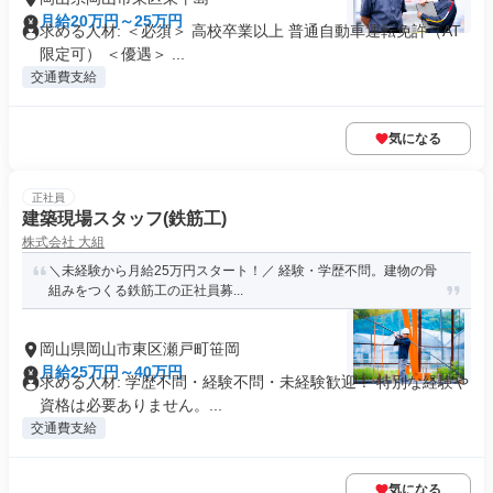
月給20万円～25万円
求める人材: ＜必須＞ 高校卒業以上 普通自動車運転免許（AT
限定可） ＜優遇＞ ...
交通費支給
気になる
正社員
建築現場スタッフ(鉄筋工)
株式会社 大組
＼未経験から月給25万円スタート！／ 経験・学歴不問。建物の骨
組みをつくる鉄筋工の正社員募...
岡山県岡山市東区瀬戸町笹岡
月給25万円～40万円
求める人材: 学歴不問・経験不問・未経験歓迎！ 特別な経験や
資格は必要ありません。...
交通費支給
気になる