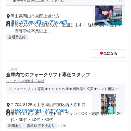
備が整う快適な工場で、ものづ...
岡山県岡山市東区上道北方
月給19万8000円～28万5000円
求める人材: ＼未経験の方、歓迎します／ 経験不問 ＜必須＞
・高等学校卒業以上...
交通費支給
気になる
正社員
倉庫内でのフォークリフト専任スタッフ
シーアール物流株式会社
フォークリフト専従★モクモク作業★福利厚生充実★シフト相談
〒704-8125岡山県岡山市東区西大寺川口
月給21万9000円～30万1000円
求めている人材 ＼学歴不問・ブランクOK・経験者歓迎／ 20
代・30代・40代・50代...
制服あり
資格取得支援あり
+12個