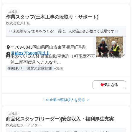
正社員
作業スタッフ(土木工事の段取り・サポート)
株式会社芦野組
未経験から“まちをつくる”一員に。人の温かさが根づく現場です
〒709-0843岡山県岡山市東区瀬戸町弓削
月給22万5000円以上
求めている人材 普通自動車免許（AT限定不可） 未経験歓迎／
第二新卒歓迎 ＼こんな方...
制服あり
業界未経験歓迎
+31個
気になる
この企業の類似求人を見る
正社員
商品化スタッフ(リーダー)|安定収入・福利厚生充実
株式会社ジーアフター