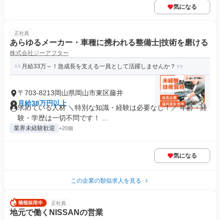
気になる
正社員
あらゆるメーカー・車種に携われる整備士|技術を磨ける
株式会社ジーアフター
月給33万～！急成長を支える一員として活躍しませんか？
〒703-8213岡山県岡山市東区藤井
月給38万円以上
求めている人材 ＼特別な知識・経験は必要なし！／ 年齢・経
験・学歴は一切不問です！ ...
業界未経験歓迎
+20個
気になる
この企業の類似求人を見る
正社員
地元で働くNISSANの営業