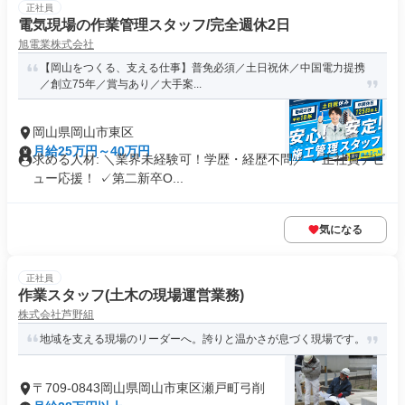
正社員
電気現場の作業管理スタッフ/完全週休2日
旭電業株式会社
【岡山をつくる、支える仕事】普免必須／土日祝休／中国電力提携
／創立75年／賞与あり／大手案...
岡山県岡山市東区
月給25万円～40万円
求める人材: ＼業界未経験可！学歴・経歴不問／ ✓正社員デビ
ュー応援！ ✓第二新卒O...
気になる
正社員
作業スタッフ(土木の現場運営業務)
株式会社芦野組
地域を支える現場のリーダーへ。誇りと温かさが息づく現場です。
〒709-0843岡山県岡山市東区瀬戸町弓削