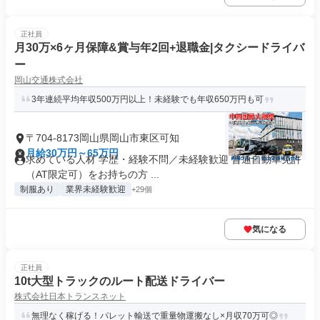
正社員
月30万×6ヶ月保障&賞与年2回+退職金|タクシードライバ
ー
岡山交通株式会社
3年連続平均年収500万円以上！未経験でも年収650万円も可
〒704-8173岡山県岡山市東区可知
月給30万円～65万円
求めている人材 学歴・経験不問／未経験歓迎 普通自動車免許
（AT限定可）をお持ちの方 ...
制服あり
業界未経験歓迎
+29個
気になる
正社員
10t大型トラックのルート配送ドライバー
株式会社日本トランスネット
無理なく稼げる！パレット輸送で重量物運搬なし×月収70万可◎