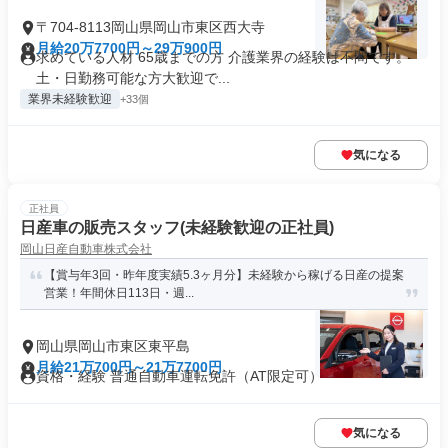
〒704-8113岡山県岡山市東区西大寺
月給20万7700円～29万900円
求めている人材 65歳までの方 介護業界の経験は不問です。
土・日勤務可能な方大歓迎で...
業界未経験歓迎
+33個
気になる
正社員
日産車の販売スタッフ(未経験歓迎の正社員)
岡山日産自動車株式会社
【賞与年3回・昨年度実績5.3ヶ月分】未経験から稼げる日産の提案
営業！年間休日113日・週...
岡山県岡山市東区東平島
月給21万700円～21万7700円
資格・経験 普通自動車運転免許（AT限定可）
気になる