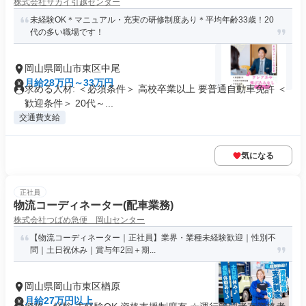
株式会社サカイ引越センター
未経験OK＊マニュアル・充実の研修制度あり＊平均年齢33歳！20
代の多い職場です！
岡山県岡山市東区中尾
月給28万円～33万円
求める人材: ＜必須条件＞ 高校卒業以上 要普通自動車免許 ＜
歓迎条件＞ 20代～...
交通費支給
気になる
正社員
物流コーディネーター(配車業務)
株式会社つばめ急便 岡山センター
【物流コーディネーター｜正社員】業界・業種未経験歓迎｜性別不
問｜土日祝休み｜賞与年2回＋期...
岡山県岡山市東区楢原
月給27万円以上