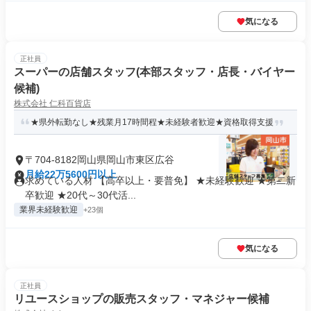
気になる
正社員
スーパーの店舗スタッフ(本部スタッフ・店長・バイヤー
候補)
株式会社 仁科百貨店
★県外転勤なし★残業月17時間程★未経験者歓迎★資格取得支援
〒704-8182岡山県岡山市東区広谷
月給22万5600円以上
求めている人材 【高卒以上・要普免】 ★未経験歓迎 ★第二新
卒歓迎 ★20代～30代活...
業界未経験歓迎
+23個
気になる
正社員
リユースショップの販売スタッフ・マネジャー候補