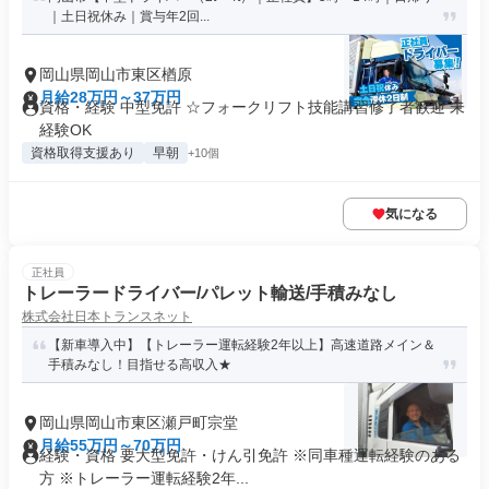
｜土日祝休み｜賞与年2回...
岡山県岡山市東区楢原
月給28万円～37万円
資格・経験 中型免許 ☆フォークリフト技能講習修了者歓迎 未
経験OK
資格取得支援あり
早朝
+10個
気になる
正社員
トレーラードライバー/パレット輸送/手積みなし
株式会社日本トランスネット
【新車導入中】【トレーラー運転経験2年以上】高速道路メイン＆
手積みなし！目指せる高収入★
岡山県岡山市東区瀬戸町宗堂
月給55万円～70万円
経験・資格 要大型免許・けん引免許 ※同車種運転経験のある
方 ※トレーラー運転経験2年...