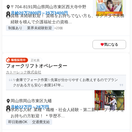
〒704-8191岡山県岡山市東区西大寺中野
月給20万7800円～25万3400円
資格 未経験歓迎！ 資格をお持ちでない方も、ザグスタで実務
経験を積んで介護福祉士の資格...
制服あり
業界未経験歓迎
+23個
気になる
正社員
フォークリフトオペレーター
カトーレック株式会社
✨倉庫でフォーク作業✨先輩が分かりやすくお教えするのでブラン
クがある方も安心✨創業147年...
岡山県岡山市東区九蟠
月給22万円～28万円
求める人材: 業種・職種・社会人経験・第二新卒・ブランクを
お持ちの方歓迎！ ＊学歴不...
即日勤務OK
交通費支給