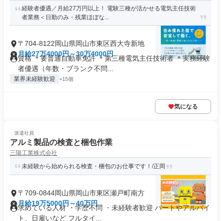
経験者優遇／月給27万円以上！ 電験三種が活かせる電気主任技術
者業務＜日勤のみ・残業ほぼな...
〒704-8122岡山県岡山市東区西大寺新地
月給27万4000円～30万4000円
資格 ＊要普通自動車免許 ＊第三種電気主任技術者 ＊実務経験
者優遇（年数・ブランク不問...
業界未経験歓迎
+15個
気になる
派遣社員
アルミ製品の検査と梱包作業
三陽工業株式会社
未経験から始められる検査・梱包のお仕事です！/正岡
〒709-0844岡山県岡山市東区瀬戸町南方
月給19万5000円～40万円
求めている人材 ・学歴不問 ・未経験者歓迎 パートやアルバイ
ト、日雇いなど フルタイ...