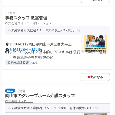
正社員
事務スタッフ 教室管理
株式会社ワオ・コーポレーション
未経験者も大歓迎！！ ※大卒以上&３9歳以下
〒704-8112岡山県岡山市東区西大寺上
月給21万円～35万円
求めている人材 ※基本的なPCスキルは必須 ※大卒以上必須
・教員免許や教育/指導の経...
業界未経験歓迎
+22個
気になる
NEW
正社員
岡山市のグループホーム介護スタッフ
株式会社メゾネット
未経験大歓迎！週休2日！50・60代歓迎！有休消化率74％！