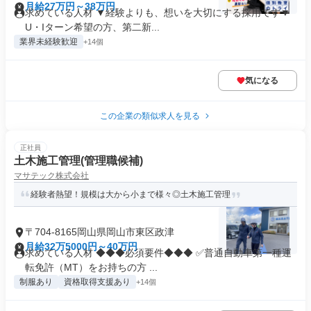
月給27万円～38万円
求めている人材 ▼経験よりも、想いを大切にする採用です▼
U・Iターン希望の方、第二新...
業界未経験歓迎
+14個
気になる
この企業の類似求人を見る
正社員
土木施工管理(管理職候補)
マサテック株式会社
経験者熱望！規模は大から小まで様々◎土木施工管理
〒704-8165岡山県岡山市東区政津
月給32万5000円～40万円
求めている人材 ◆◆◆必須要件◆◆◆ ✅普通自動車第一種運
転免許（MT）をお持ちの方 ...
制服あり
資格取得支援あり
+14個