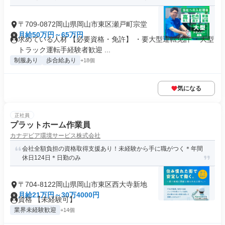
〒709-0872岡山県岡山市東区瀬戸町宗堂
月給50万円～65万円
求めている人材 【必要資格・免許】 ・要大型運転免許 ・大型
トラック運転手経験者歓迎 ...
制服あり
歩合給あり
+18個
気になる
正社員
プラットホーム作業員
カナデビア環境サービス株式会社
会社全額負担の資格取得支援あり！未経験から手に職がつく＊年間
休日124日＊日勤のみ
〒704-8122岡山県岡山市東区西大寺新地
月給21万円～30万4000円
資格 【未経験可】
業界未経験歓迎
+14個