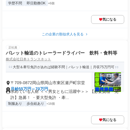
学歴不問
即日勤務OK
+6個
気になる
この企業の類似求人を見る
正社員
パレット輸送のトレーラードライバー 飲料・食料等
株式会社日本トランスネット
大型＆牽引免許があれば経験不問｜パレット輸送｜月収75万円可
〒709-0872岡山県岡山市東区瀬戸町宗堂
月給55万円～70万円
求めている人材 ＜＜男女ともに活躍中＞＞ 【必要資格・免
許】急募！ ・要大型免許 ・牽...
制服あり
歩合給あり
+16個
気になる