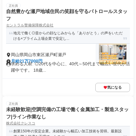
正社員
自然豊かな瀬戸地域住民の笑顔を守るパトロールスタッ
フ
セントラル警備保障株式会社
地元で働く◎昔からの顔なじみからも「ありがとう」の声をいただ
ける×プライム上場企業で安定し...
岡山県岡山市東区瀬戸町瀬戸
月給21万7000円
求める人材: ◎20代を中心に、40代～50代まで幅広い世代が活
躍中です。 18歳...
気になる
正社員
未経験歓迎|空調完備の工場で働く金属加工・製造スタッ
フ|ライン作業なし
株式会社クレスコ
創業150年の安定企業。未経験から幅広い加工技術を習得。最新設