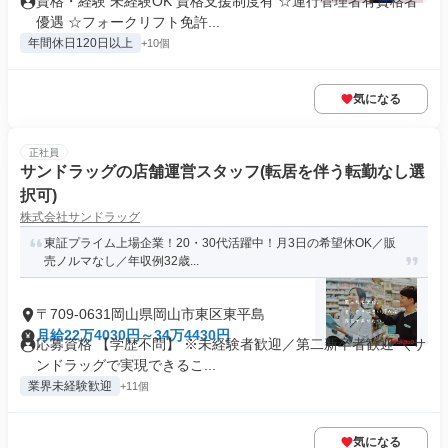
資格・経験 未経験OK 資格支援制度有 ☆運行管理者有資格者
優遇 ☆フォークリフト免許...
年間休日120日以上
+10個
気になる
正社員
サンドラッグの店舗運営スタッフ(転居を伴う転勤なし選
択可)
株式会社サンドラッグ
東証プライム上場企業！20・30代活躍中！月3日の希望休OK／販
売ノルマなし／年収例32歳...
〒709-0631岡山県岡山市東区東平島
月給22万4030円～34万4430円
応募資格 【学歴不問】 ※未経験者歓迎／第二新卒者歓迎 ＼サ
ンドラッグで実現できるこ...
業界未経験歓迎
+11個
気になる