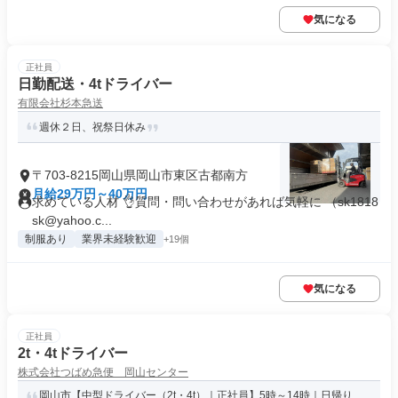
気になる
正社員
日勤配送・4tドライバー
有限会社杉本急送
週休２日、祝祭日休み
〒703-8215岡山県岡山市東区古都南方
月給29万円～40万円
求めている人材 👌質問・問い合わせがあれば気軽に （sk1818
sk@yahoo.c...
制服あり
業界未経験歓迎
+19個
気になる
正社員
2t・4tドライバー
株式会社つばめ急便 岡山センター
岡山市【中型ドライバー（2t・4t）｜正社員】5時～14時｜日帰り