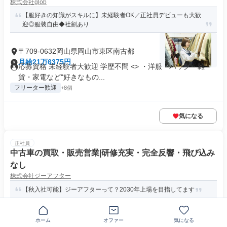
株式会社glob
【服好きの知識がスキルに】未経験者OK／正社員デビューも大歓
迎◎服装自由◆社割あり
〒709-0632岡山県岡山市東区南古都
月給21万6375円
応募資格 未経験者大歓迎 学歴不問 <> ・洋服・バッグ・雑
貨・家電など"好きなもの...
フリーター歓迎
+8個
気になる
正社員
中古車の買取・販売営業|研修充実・完全反響・飛び込み
なし
株式会社ジーアフター
【秋入社可能】ジーアフターって？2030年上場を目指してます
〒703-8213岡山県岡山市東区藤井
ホーム
オファー
気になる