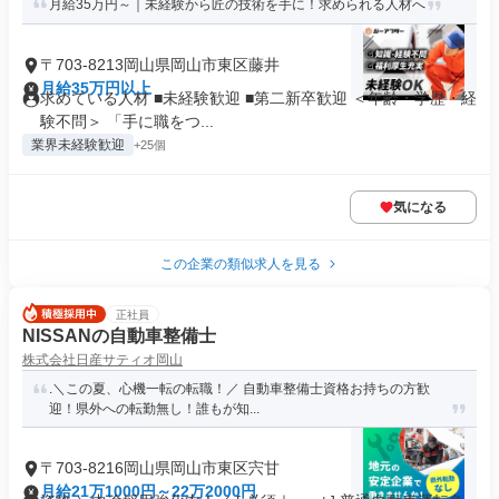
月給35万円～｜未経験から匠の技術を手に！求められる人材へ
〒703-8213岡山県岡山市東区藤井
月給35万円以上
求めている人材 ■未経験歓迎 ■第二新卒歓迎 ＜年齢・学歴・経
験不問＞ 「手に職をつ...
業界未経験歓迎
+25個
気になる
この企業の類似求人を見る
正社員
NISSANの自動車整備士
株式会社日産サティオ岡山
.＼この夏、心機一転の転職！／ 自動車整備士資格お持ちの方歓
迎！県外への転勤無し！誰もが知...
〒703-8216岡山県岡山市東区宍甘
月給21万1000円～22万2000円