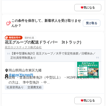
気になる
この条件を保存して、新着求人を受け取りませ
受け取る
んか？
契約社員
花王グループの配送ドライバー 3tトラック)
花王ロジスティクス株式会社
【要中型運転免許】花王グループ／大手で安定性抜群／日曜休み／
正社員登用制度あり
岡山県岡山市東区九蟠
月給28万6700円
資格 ・普通自動車免許（中型以上） ・H19年改定以降に取得
の方は、 準中型免許 ・中...
社員登用あり
交通費支給
気になる