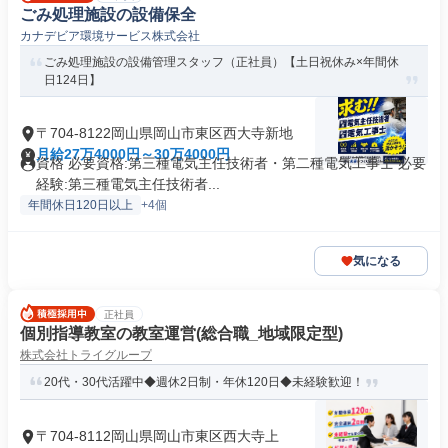
ごみ処理施設の設備保全
カナデビア環境サービス株式会社
ごみ処理施設の設備管理スタッフ（正社員）【土日祝休み×年間休
日124日】
〒704-8122岡山県岡山市東区西大寺新地
月給27万4000円～30万4000円
資格 必要資格:第三種電気主任技術者・第二種電気工事士 必要
経験:第三種電気主任技術者...
年間休日120日以上
+4個
気になる
正社員
個別指導教室の教室運営(総合職_地域限定型)
株式会社トライグループ
20代・30代活躍中◆週休2日制・年休120日◆未経験歓迎！
〒704-8112岡山県岡山市東区西大寺上