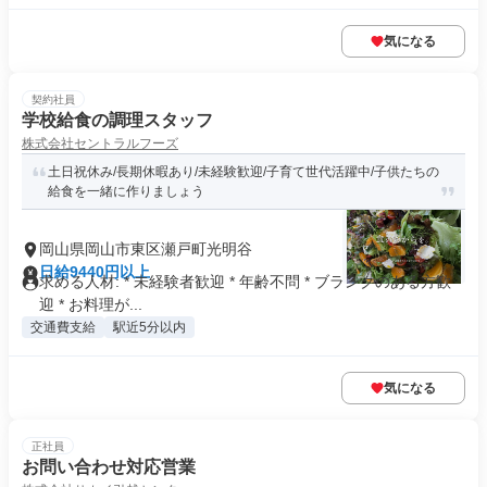
気になる
契約社員
学校給食の調理スタッフ
株式会社セントラルフーズ
土日祝休み/長期休暇あり/未経験歓迎/子育て世代活躍中/子供たちの
給食を一緒に作りましょう
岡山県岡山市東区瀬戸町光明谷
日給9440円以上
求める人材: * 未経験者歓迎 * 年齢不問 * ブランクのある方歓
迎 * お料理が...
交通費支給
駅近5分以内
気になる
正社員
お問い合わせ対応営業