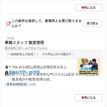
気になる
この条件を保存して、新着求人を受け取りませ
受け取る
んか？
正社員
事務スタッフ 教室管理
株式会社ワオ・コーポレーション
未経験者も大歓迎！！ ※大卒以上&３9歳以下
〒704-8112岡山県岡山市東区西大寺上
月給21万円～35万円
求めている人材 ※基本的なPCスキルは必須 ※大卒以上必須
・教員免許や教育/指導の経...
業界未経験歓迎
+22個
気になる