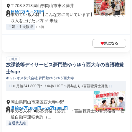
〒703-8213岡山県岡山市東区藤井
日給1万円～2万円
求めている人材 【こんな方に向いています】 ✅ 成果に応じて
収入を上げたい方 ✅ 未経...
主婦・主夫歓迎
+14個
気になる
正社員
放課後等デイサービス夢門塾ゆうゆう西大寺の言語聴覚
士/sge
キャレオス株式会社 夢門塾ゆうゆう西大寺
⏩️月給241,800円〜！年休110日✨️賞与あり⭐言語聴覚士募集
岡山県岡山市東区西大寺中野
月給24万1800円～26万1800円
求める人材: ■応募資格（必須） ・言語聴覚士の有資格者 ・普
通自動車運転免許（...
交通費支給