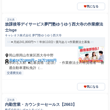
気になる
正社員
放課後等デイサービス夢門塾ゆうゆう西大寺の作業療法
士/sge
キャレオス株式会社 夢門塾ゆうゆう西大寺
⏩️月給241,800円〜！年休110日✨️賞与あり⭐作業療法士募集
岡山県岡山市東区西大寺中野
月給24万1800円～26万1800円
求める人材: ■応募資格（必須） ・作業療法士の有資格者 ・普
通自動車運転免許（...
交通費支給
気になる
正社員
内勤営業・カウンターセールス【2663】
株式会社テレポートモバイル