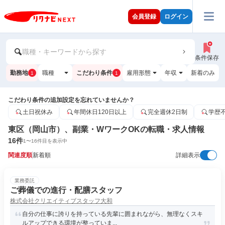
会員登録
ログイン
職種・キーワードから探す
条件保存
勤務地
職種
こだわり条件
雇用形態
年収
新着のみ
1
1
こだわり条件の追加設定を忘れていませんか？
土日祝休み
年間休日120日以上
完全週休2日制
学歴
東区（岡山市）、副業・WワークOKの転職・求人情報
16
件
1
〜
16
件目を表示中
関連度順
新着順
詳細表示
業務委託
ご葬儀での進行・配膳スタッフ
株式会社クリエイティブスタッフ大和
自分の仕事に誇りを持っている先輩に囲まれながら、無理なくスキ
ルアップできる環境が整っていま...