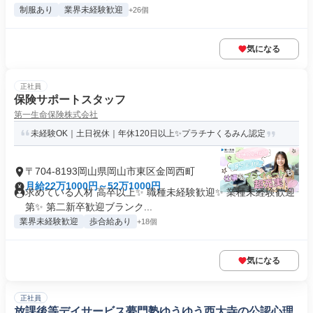
制服あり
業界未経験歓迎
+26個
気になる
正社員
保険サポートスタッフ
第一生命保険株式会社
未経験OK｜土日祝休｜年休120日以上✨プラチナくるみん認定
〒704-8193岡山県岡山市東区金岡西町
月給22万1000円～52万1000円
求めている人材 高卒以上✨ 職種未経験歓迎✨ 業種未経験歓迎
第✨ 第二新卒歓迎ブランク...
業界未経験歓迎
歩合給あり
+18個
気になる
正社員
放課後等デイサービス夢門塾ゆうゆう西大寺の公認心理