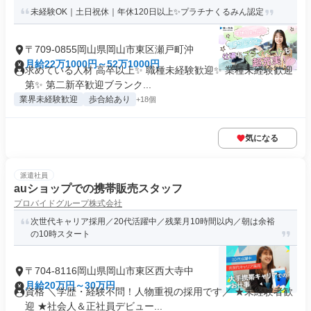
未経験OK｜土日祝休｜年休120日以上✨プラチナくるみん認定
〒709-0855岡山県岡山市東区瀬戸町沖
月給22万1000円～52万1000円
求めている人材 高卒以上✨ 職種未経験歓迎✨ 業種未経験歓迎
第✨ 第二新卒歓迎ブランク...
業界未経験歓迎
歩合給あり
+18個
気になる
派遣社員
auショップでの携帯販売スタッフ
プロバイドグループ株式会社
次世代キャリア採用／20代活躍中／残業月10時間以内／朝は余裕
の10時スタート
〒704-8116岡山県岡山市東区西大寺中
月給20万円～30万円
資格 ＼学歴・経験不問！人物重視の採用です／ ★未経験者歓
迎 ★社会人＆正社員デビュー...