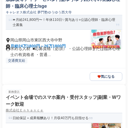
師・臨床心理士/sge
キャレオス株式会社 夢門塾ゆうゆう西大寺
⏩️月給241,800円〜！年休110日✨️賞与あり⭐公認心理師・臨床心理
士募集
岡山県岡山市東区西大寺中野
月給24万1800円～26万1800円
求める人材: ■応募資格（必須） ・公認心理師または臨床心理
士の有資格者 ・普通...
交通費支給
気になる
業務委託
イベント会場でのスマホ案内・受付スタッフ|副業・Wワ
ーク歓迎
株式会社Ｅｎｈａｎｃｅ
日給保証＋成果報酬あり！月収40万円も目指せる