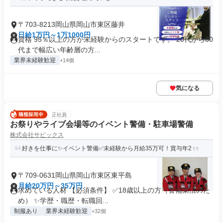
〒703-8213岡山県岡山市東区藤井
日給1万円～1万1000円
資格 95％以上の方が未経験からのスタートです。 20代から60
代まで幅広い年齢層の方...
業界未経験歓迎
+14個
気になる
正社員
お祭りやライブ会場等のイベント警備・駐車場警備
株式会社サピックス
好きを仕事に✨イベント警備✅未経験から月給35万可！賞与年2
〒709-0631岡山県岡山市東区東平島
月給20万円～35万円
求めている人材 【必須条件】 ✅18歳以上の方（警備業法のた
め） ✨学歴・職歴・転職回...
制服あり
業界未経験歓迎
+32個