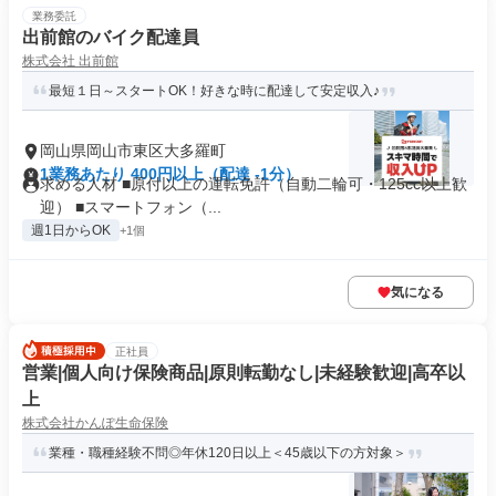
業務委託
出前館のバイク配達員
株式会社 出前館
最短１日～スタートOK！好きな時に配達して安定収入♪
岡山県岡山市東区大多羅町
1業務あたり 400円以上（配達 -1分）
求める人材 ■原付以上の運転免許（自動二輪可・125cc以上歓
迎） ■スマートフォン（...
週1日からOK
+1個
気になる
正社員
営業|個人向け保険商品|原則転勤なし|未経験歓迎|高卒以
上
株式会社かんぽ生命保険
業種・職種経験不問◎年休120日以上＜45歳以下の方対象＞