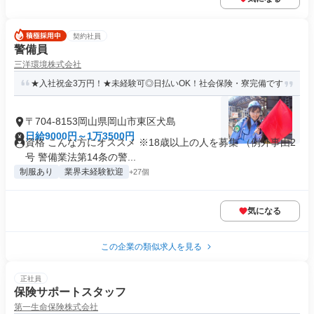
契約社員
警備員
三洋環境株式会社
★入社祝金3万円！★未経験可◎日払いOK！社会保険・寮完備です
〒704-8153岡山県岡山市東区犬島
日給9000円～1万3500円
資格 こんな方にオススメ ※18歳以上の人を募集 （例外事由2
号 警備業法第14条の警...
制服あり
業界未経験歓迎
+27個
気になる
この企業の類似求人を見る
正社員
保険サポートスタッフ
第一生命保険株式会社