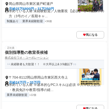
岡山県岡山市東区瀬戸町瀬戸
月給25万6800円～31万350円
求めている人材 未経験歓迎／人物重視 【必須】 ◎45歳以下の
方（3号のイ／長期キャ...
制服あり
業界未経験歓迎
+36個
気になる
正社員
個別指導塾の教室長候補
株式会社ワオ・コーポレーション
未経験者も大歓迎！！ ※大卒以上&３9歳以下
〒704-8112岡山県岡山市東区西大寺上
月給24万円～35万円
求めている人材 ※基本的なPCスキルは必須 ※大卒以上必須
・教員免許や教育/指導の経...
業界未経験歓迎
+22個
気になる