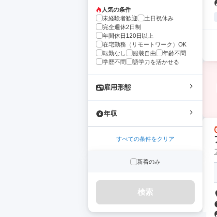
人気の条件
未経験者歓迎
土日祝休み
完全週休2日制
年間休日120日以上
在宅勤務（リモートワーク）OK
転勤なし
服装自由
年齢不問
学歴不問
語学力を活かせる
雇用形態
年収
すべての条件をクリア
新着のみ
検索