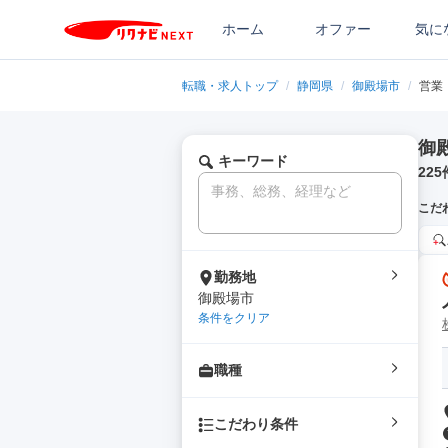
ホーム
オファー
気に
転職・求人トップ
/
静岡県
/
御殿場市
/
営業
御
キーワード
225
こだ
勤務地
御殿場市
条件をクリア
職種
こだわり条件