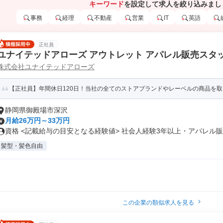
キーワード
を設定して求人を絞り込みまし
事務
経理
不動産
営業
IT
英語
正社員
ユナイテッドアローズ アウトレット アパレル販売スタ
株式会社ユナイテッドアローズ
【正社員】年間休日120日！当社の全てのストアブランドやレーベルの商品を
静岡県御殿場市深沢
月給26万円～33万円
資格 <記載給与の目安となる経験値> 社会人経験3年以上・アパレル販売
髪型・髪色自由
この企業の類似求人を見る