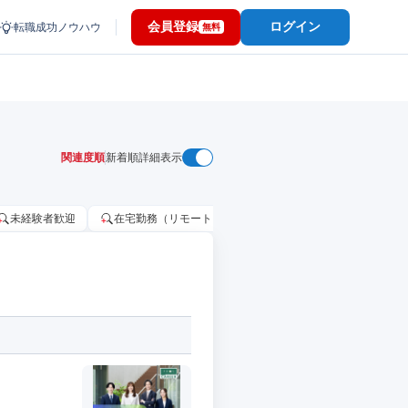
会員登録
ログイン
転職成功ノウハウ
無料
関連度順
新着順
詳細表示
未経験者歓迎
在宅勤務（リモートワーク）OK
家賃補助・住宅手当