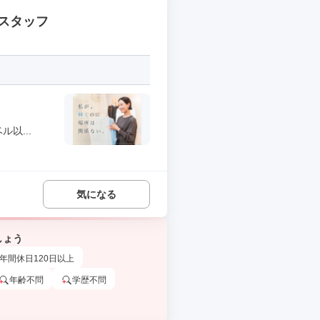
スタッフ
以...
気になる
しょう
年間休日120日以上
年齢不問
学歴不問