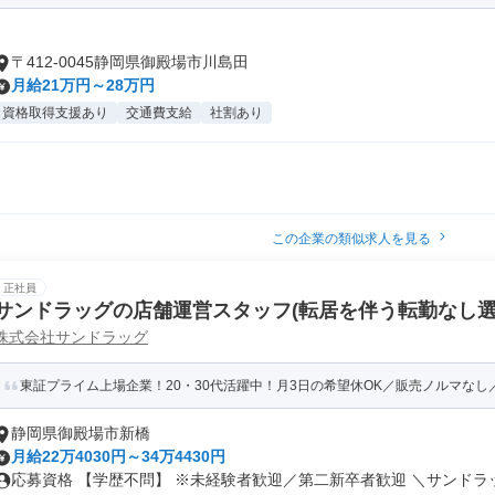
〒412-0045静岡県御殿場市川島田
月給21万円～28万円
資格取得支援あり
交通費支給
社割あり
この企業の類似求人を見る
正社員
サンドラッグの店舗運営スタッフ(転居を伴う転勤なし選
株式会社サンドラッグ
東証プライム上場企業！20・30代活躍中！月3日の希望休OK／販売ノルマなし／年収
静岡県御殿場市新橋
月給22万4030円～34万4430円
応募資格 【学歴不問】 ※未経験者歓迎／第二新卒者歓迎 ＼サンドラッ.