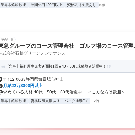
業界未経験歓迎
年間休日120日以上
資格取得支援あり
+9個
契約社員
東急グループのコース管理会社 ゴルフ場のコース管理
株式会社石勝グリーンメンテナンス
【急募】福利厚生充実★面接1回★40・50代未経験者活躍中！
〒412-0033静岡県御殿場市神山
月給22万8800円以上
求めている人材 40代・50代・60代活躍中！ ＜こんな方は歓迎＞ ...
業界未経験歓迎
資格取得支援あり
バイク通勤OK
+12個