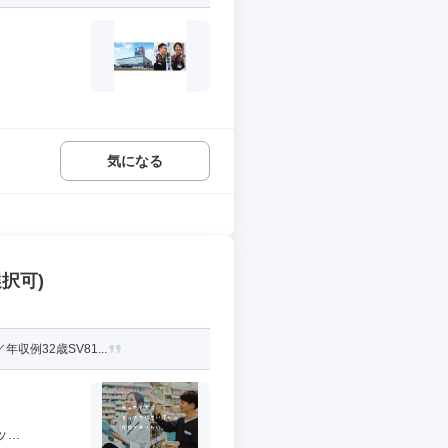
気になる
択可)
例32歳SV81...
..