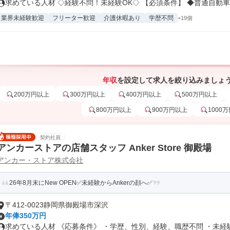
求めている人材 ◇経験不問！未経験OK◇ 【必須条件】 ◆普通自動車..
業界未経験歓迎
フリーター歓迎
介護休暇あり
学歴不問
+19個
年収
を設定して求人を絞り込みましょ
200万円以上
300万円以上
400万円以上
500万円以上
800万円以上
900万円以上
1000
契約社員
アンカーストアの店舗スタッフ Anker Store 御殿場
アンカー・ストア株式会社
26年8月末にNew OPEN✅未経験からAnkerの顔へ✅
〒412-0023静岡県御殿場市深沢
年俸350万円
求めている人材 《応募条件》 ・学歴、性別、経験、職歴不問 ・未経験、