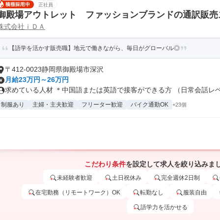
正社員
御殿場アウトレット ファッションブランドの通訳販売
株式会社ｉＤＡ
【語学を活かす販売職】地元で働きながら、毎日がグローバル◎
〒412-0023静岡県御殿場市深沢
月給23万円～26万円
求めている人材 ＊中国語または英語で接客ができる方 （日常会話レベル
制服あり
主婦・主夫歓迎
フリーター歓迎
バイク通勤OK
+23個
こだわり条件
を設定して求人を絞り込みま
未経験者歓迎
土日祝休み
完全週休2日制
在宅勤務（リモートワーク）OK
転勤なし
服装自由
語学力を活かせる