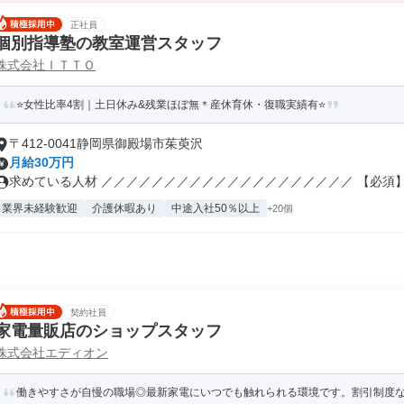
正社員
個別指導塾の教室運営スタッフ
株式会社ＩＴＴＯ
⭐女性比率4割｜土日休み&残業ほぼ無＊産休育休・復職実績有⭐
〒412-0041静岡県御殿場市茱萸沢
月給30万円
求めている人材 ／／／／／／／／／／／／／／／／／／／／ 【必須】 .
業界未経験歓迎
介護休暇あり
中途入社50％以上
+20個
契約社員
家電量販店のショップスタッフ
株式会社エディオン
働きやすさが自慢の職場◎最新家電にいつでも触れられる環境です。割引制度