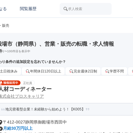
なる
閲覧履歴
求人検索
・販売
殿場市（静岡県）、営業・販売の転職・求人情報
件
1
〜
100
件目を表示中
わり条件の追加設定を忘れていませんか？
土日祝休み
年間休日120日以上
完全週休2日制
学歴不問
正社員
人材コーディネーター
株式会社プロスキャリア
地元密着型企業！未経験から始めよう！【K005】
〒412-0027静岡県御殿場市西田中
月給30万円以上