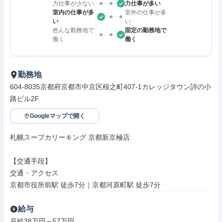
力仕事が少ない
力仕事が多い
室内の仕事が多
室外の仕事が多
い
い
色んな勤務地で
固定の勤務地で
働く
働く
勤務地
604-8035京都府京都市中京区桜之町407-1カレッジタウン詩の小
路ビル2F
Googleマップで開く
札幌スープカリーキング 京都新京極店

【交通手段】

交通・アクセス

京都市役所前駅 徒歩7分｜京都河原町駅 徒歩7分
給与
月給38万円～57万円
