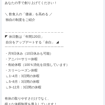
あなたの手で創り上げてください！

＼ 飲食人の「価値」を高める ／

 独自の制度をご紹介

＿＿＿＿＿＿＿＿＿＿＿＿＿＿＿＿＿＿

◤ 休日数は「年間120日」

 自分をアップデートする「余白」 ◢

￣￣￣￣￣￣￣￣￣￣￣￣￣￣￣￣￣￣

・月9日休み（10日休みも可能）

・アニバーサリー休暇

・有給休暇（100％消化を目指しています）

・スリーシーズン休暇

 ∟1~4月：3日間の休暇

 ∟5~8月：3日間の休暇

 ∟9~12月：3日間の休暇

有休の取りやすさだけでなく、

様々な休暇制度を導入しています！
