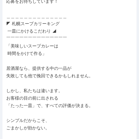
応募をお待ちしています！

＿＿＿＿＿＿＿＿＿＿＿＿＿＿

◤ 札幌スープカリーキング

 一皿にかけるこだわり ◢

￣￣￣￣￣￣￣￣￣￣￣￣￣￣

「美味しいスープカレーは

 時間をかけて作る」

居酒屋なら、提供する中の一品が

失敗しても他で挽回できるかもしれません。

しかし、私たちは違います。

お客様の目の前に出される

「たった一皿」で、すべての評価が決まる。

シンプルだからこそ、

ごまかしが効かない。
