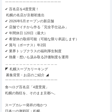
￣￣￣￣￣￣￣￣￣￣￣￣￣￣￣￣

✔ 百名店を4度受賞！

 札幌の名店が京都初進出

✔ 2026年5月オープンの新店舗

✔ 店舗でイチから作る「完全手仕込み」

✔ 年間休日 120日（最大）

✔ 希望休の取得可能（可能な限り承認します）

✔ 賞与（ボーナス）年2回

✔ 業界トップクラスの福利厚生制度

✔ 熱量・想いも汲み取る評価制度を運用

＿＿＿＿＿＿＿＿＿＿＿＿＿＿＿

◤ 札幌スープカリーキング

 募集背景・お店のご紹介 ◢

￣￣￣￣￣￣￣￣￣￣￣￣￣￣￣

食べログ百名店「4度受賞」

札幌の熱狂を、そのまま京都へ。

スープカレー発祥の地かつ

日本一の激戦区・札幌。
