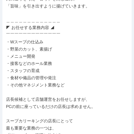
「旨味」を引き出すように揚げていきます。

＿＿＿＿＿＿＿＿＿＿＿＿＿

◤ お任せする業務内容 ◢

￣￣￣￣￣￣￣￣￣￣￣￣￣

・Wスープの仕込み

・野菜のカット、素揚げ

・メニュー開発

・接客などのホール業務

・スタッフの育成

・食材や備品の管理や発注

・その他マネジメント業務など

店長候補として店舗運営をお任せしますが、

PCの前に座っているだけの店長は求めません。

スープカリーキングの店長にとって

最も重要な業務の一つは、
