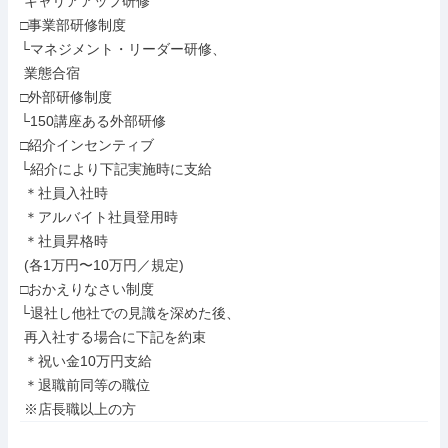
 キャリアアップ研修

□事業部研修制度

└マネジメント・リーダー研修、

 業態合宿

□外部研修制度

└150講座ある外部研修

□紹介インセンティブ

└紹介により下記実施時に支給

 ＊社員入社時

 ＊アルバイト社員登用時

 ＊社員昇格時

 (各1万円〜10万円／規定)

□おかえりなさい制度

└退社し他社での見識を深めた後、

 再入社する場合に下記を約束

 ＊祝い金10万円支給

 ＊退職前同等の職位

 ※店長職以上の方