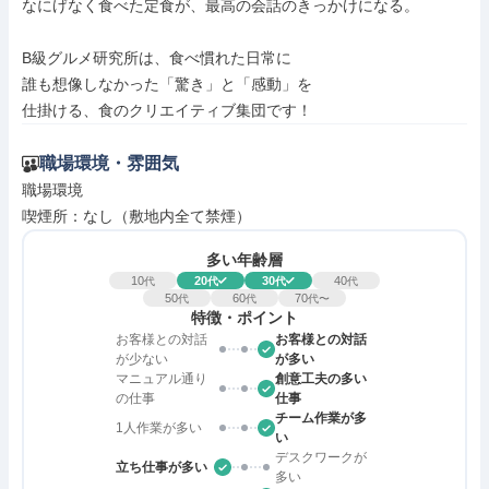
なにげなく食べた定食が、最高の会話のきっかけになる。

B級グルメ研究所は、食べ慣れた日常に

誰も想像しなかった「驚き」と「感動」を

仕掛ける、食のクリエイティブ集団です！
職場環境・雰囲気
職場環境

喫煙所：なし（敷地内全て禁煙）
多い年齢層
10
20
30
40
代
代
代
代
50
60
70
代
代
代〜
特徴・ポイント
お客様との対話
お客様との対話
が少ない
が多い
マニュアル通り
創意工夫の多い
の仕事
仕事
チーム作業が多
1人作業が多い
い
デスクワークが
立ち仕事が多い
多い