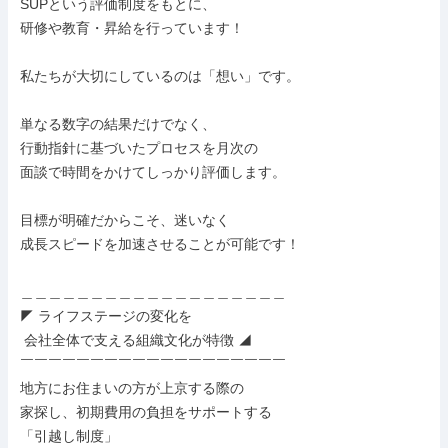
SUPという評価制度をもとに、

研修や教育・昇給を行っています！

私たちが大切にしているのは「想い」です。

単なる数字の結果だけでなく、

行動指針に基づいたプロセスを月次の

面談で時間をかけてしっかり評価します。

目標が明確だからこそ、迷いなく

成長スピードを加速させることが可能です！

＿＿＿＿＿＿＿＿＿＿＿＿＿＿＿＿＿＿＿

◤ ライフステージの変化を

 会社全体で支える組織文化が特徴 ◢

￣￣￣￣￣￣￣￣￣￣￣￣￣￣￣￣￣￣￣

地方にお住まいの方が上京する際の

家探し、初期費用の負担をサポートする

「引越し制度」
