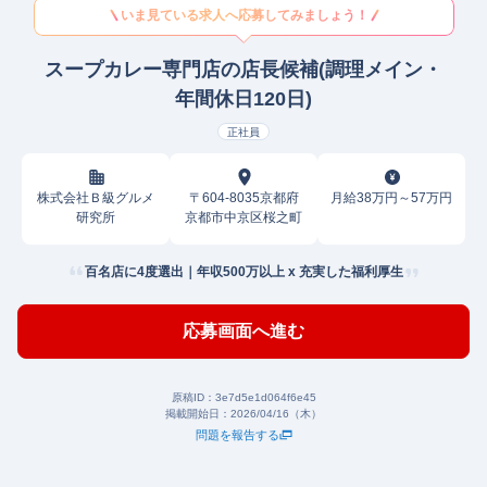
いま見ている求人へ応募してみましょう！
スープカレー専門店の店長候補(調理メイン・
年間休日120日)
正社員
株式会社Ｂ級グルメ
〒604-8035京都府
月給38万円～57万円
研究所
京都市中京区桜之町
百名店に4度選出｜年収500万以上 x 充実した福利厚生
応募画面へ進む
原稿ID：
3e7d5e1d064f6e45
掲載開始日：
2026/04/16（木）
問題を報告する