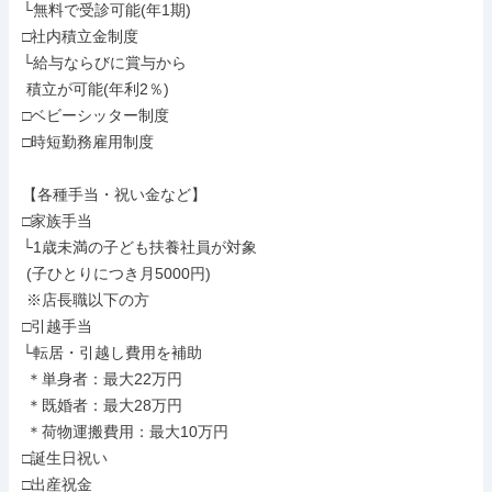
└無料で受診可能(年1期)

□社内積立金制度

└給与ならびに賞与から

 積立が可能(年利2％)

□ベビーシッター制度

□時短勤務雇用制度

【各種手当・祝い金など】

□家族手当

└1歳未満の子ども扶養社員が対象

 (子ひとりにつき月5000円)

 ※店長職以下の方

□引越手当

└転居・引越し費用を補助

 ＊単身者：最大22万円

 ＊既婚者：最大28万円

 ＊荷物運搬費用：最大10万円

□誕生日祝い

□出産祝金
