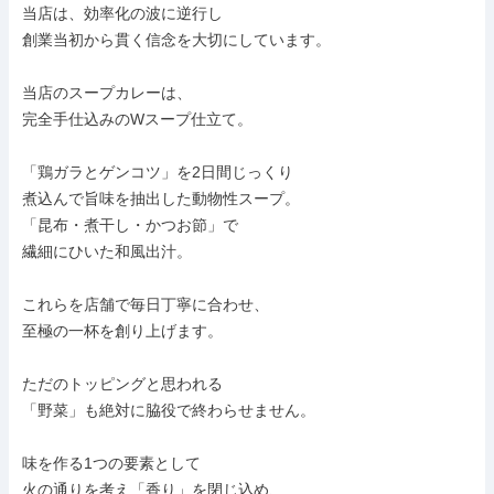
当店は、効率化の波に逆行し

創業当初から貫く信念を大切にしています。

当店のスープカレーは、

完全手仕込みのWスープ仕立て。

「鶏ガラとゲンコツ」を2日間じっくり

煮込んで旨味を抽出した動物性スープ。

「昆布・煮干し・かつお節」で

繊細にひいた和風出汁。

これらを店舗で毎日丁寧に合わせ、

至極の一杯を創り上げます。

ただのトッピングと思われる

「野菜」も絶対に脇役で終わらせません。

味を作る1つの要素として

火の通りを考え「香り」を閉じ込め、
