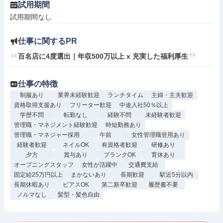
試用期間
試用期間なし
仕事に関するPR
百名店に4度選出｜年収500万以上 x 充実した福利厚生
仕事の特徴
制服あり
業界未経験歓迎
ランチタイム
主婦・主夫歓迎
資格取得支援あり
フリーター歓迎
中途入社50％以上
学歴不問
転勤なし
経験不問
未経験者歓迎
管理職・マネジメント経験歓迎
時短勤務あり
管理職・マネジャー採用
午前
女性管理職登用あり
経験者歓迎
ネイルOK
有資格者歓迎
研修あり
夕方
賞与あり
ブランクOK
育休あり
オープニングスタッフ
女性が活躍中
交通費支給
固定給25万円以上
まかないあり
長期歓迎
駅近5分以内
長期休暇あり
ピアスOK
第二新卒歓迎
履歴書不要
ノルマなし
髪型・髪色自由