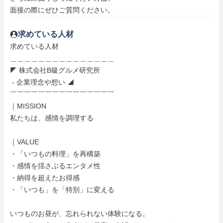
面接の際にぜひご質問ください。
求めている人材
求めている人材

＿＿＿＿＿＿＿＿＿＿＿＿＿＿＿

◤ 株式会社B級グルメ研究所

 - 企業理念や想い ◢

￣￣￣￣￣￣￣￣￣￣￣￣￣￣￣

｜MISSION

私たちは、感情を調理する

｜VALUE

・「いつもの料理」を再構築

・感情を揺さぶるエンタメ性

・納得を超えたお得感

・「いつも」を「特別」に変える

いつものお昼が、忘れられない体験になる。
