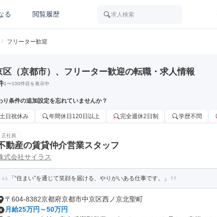
なる
閲覧履歴
求人検索
/
フリーター歓迎
京区（京都市）、フリーター歓迎の転職・求人情報
件
1
〜
100
件目を表示中
わり条件の追加設定を忘れていませんか？
土日祝休み
年間休日120日以上
完全週休2日制
学歴不問
正社員
不動産の賃貸仲介営業スタッフ
株式会社サイラス
「“住まい”を通じて笑顔を届ける、やりがいある仕事です。」
〒604-8382京都府京都市中京区西ノ京北聖町
月給25万円～50万円