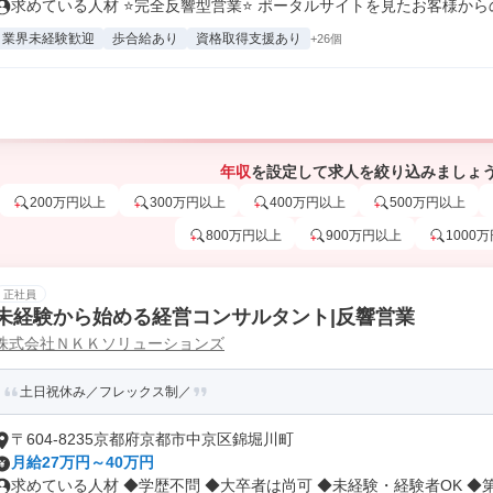
求めている人材 ⭐完全反響型営業⭐ ポータルサイトを見たお客様からの問
業界未経験歓迎
歩合給あり
資格取得支援あり
+26個
年収
を設定して求人を絞り込みましょ
200万円以上
300万円以上
400万円以上
500万円以上
800万円以上
900万円以上
1000
正社員
未経験から始める経営コンサルタント|反響営業
株式会社ＮＫＫソリューションズ
土日祝休み／フレックス制／
〒604-8235京都府京都市中京区錦堀川町
月給27万円～40万円
求めている人材 ◆学歴不問 ◆大卒者は尚可 ◆未経験・経験者OK ◆第.