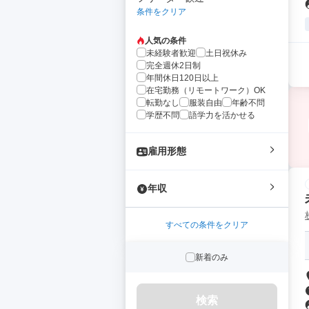
条件をクリア
人気の条件
未経験者歓迎
土日祝休み
完全週休2日制
年間休日120日以上
在宅勤務（リモートワーク）OK
転勤なし
服装自由
年齢不問
学歴不問
語学力を活かせる
雇用形態
年収
すべての条件をクリア
新着のみ
検索