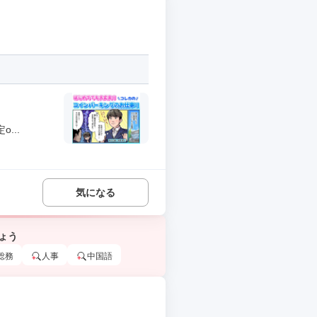
...
気になる
ょう
総務
人事
中国語