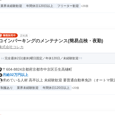
業界未経験歓迎
年間休日120日以上
フリーター歓迎
+26個
正社員
コインパーキングのメンテナンス(簡易点検・夜勤)
株式会社コレカ
完全週休2日(連休)曜日固定／年休120日／未経験歓迎
〒604-8824京都府京都市中京区壬生高樋町
月給32万円以上
求めている人材 高卒以上 未経験歓迎 要普通自動車免許（オートマ限定o
制服あり
業界未経験歓迎
年間休日120日以上
+20個