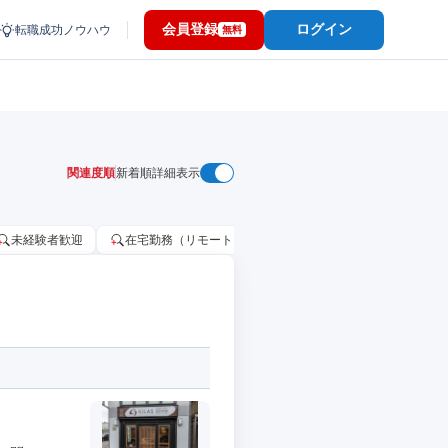
会員登録
ログイン
転職成功ノウハウ
無料
関連度順
新着順
詳細表示
未経験者歓迎
在宅勤務（リモートワーク）OK
家賃補助・住宅手当