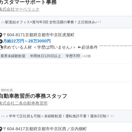
カスタマーサポート事務
株式会社マーベリック
駅直結オフィス×賞与年3回 女性活躍の事務！土日祝休み♪
〒604-8171京都府京都市中京区虎屋町
月給22万円～28万3000円
求めている人材 ＜学歴は問いません♪＞ ⏩必須条件 ￣￣￣￣￣￣￣￣..
業界未経験歓迎
年間休日120日以上
学歴不問
+12個
契約社員
自動車教習所の事務スタッフ
株式会社二条自動車教習所
＜半年で正社員も可能＞未経験歓迎！運転免許不要！週休2日制！
〒604-8417京都府京都市中京区西ノ京内畑町