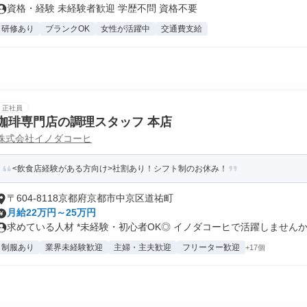
資格・経験 未経験者歓迎 学歴不問 資格不要
研修あり
ブランクOK
女性が活躍中
交通費支給
正社員
珈琲専門店の調理スタッフ 本店
株式会社イノダコーヒ
<飲食店経験がある方向け>社割あり！シフト制のお休み！
〒604-8118京都府京都市中京区道祐町
月給22万円～25万円
求めている人材 *未経験・初心者OK◎ イノダコーヒで活躍しませんか⁇.
制服あり
業界未経験歓迎
主婦・主夫歓迎
フリーター歓迎
+17個