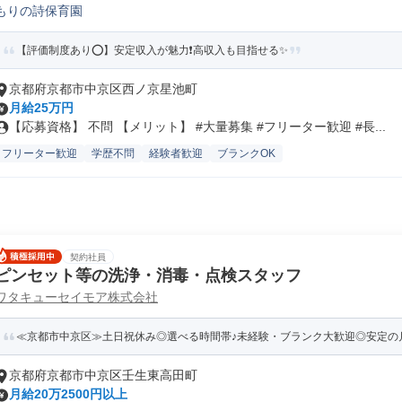
もりの詩保育園
【評価制度あり⭕️】安定収入が魅力❗️高収入も目指せる✨
京都府京都市中京区西ノ京星池町
月給25万円
【応募資格】 不問 【メリット】 #大量募集 #フリーター歓迎 #長...
フリーター歓迎
学歴不問
経験者歓迎
ブランクOK
契約社員
ピンセット等の洗浄・消毒・点検スタッフ
ワタキューセイモア株式会社
≪京都市中京区≫土日祝休み◎選べる時間帯♪未経験・ブランク大歓迎◎安定の
京都府京都市中京区壬生東高田町
月給20万2500円以上