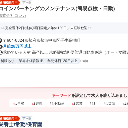
正社員
コインパーキングのメンテナンス(簡易点検・日勤)
株式会社コレカ
完全週休2日(連休)曜日固定／年休120日／未経験歓迎
〒604-8824京都府京都市中京区壬生高樋町
月給28万円以上
求めている人材 高卒以上 未経験歓迎 要普通自動車免許（オートマ限定o
制服あり
業界未経験歓迎
年間休日120日以上
+20個
キーワード
を設定して求人を絞り込みまし
事務
経理
不動産
営業
IT
英語
正社員
栄養士/常勤/保育園