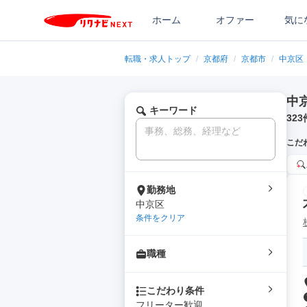
ホーム
オファー
気に
転職・求人トップ
/
京都府
/
京都市
/
中京区
中
キーワード
323
こだ
勤務地
中京区
条件をクリア
職種
こだわり条件
フリーター歓迎