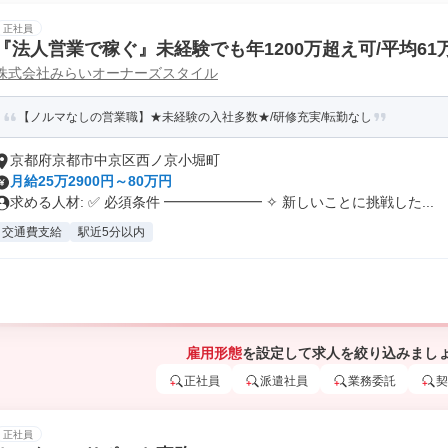
正社員
『法人営業で稼ぐ』未経験でも年1200万超え可/平均61万3
株式会社みらいオーナーズスタイル
【ノルマなしの営業職】★未経験の入社多数★/研修充実/転勤なし
京都府京都市中京区西ノ京小堀町
月給25万2900円～80万円
求める人材: ✅ 必須条件 ━━━━━━━ ✧ 新しいことに挑戦した...
交通費支給
駅近5分以内
雇用形態
を設定して求人を絞り込みまし
正社員
派遣社員
業務委託
契
正社員