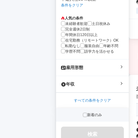
条件をクリア
人気の条件
未経験者歓迎
土日祝休み
完全週休2日制
年間休日120日以上
在宅勤務（リモートワーク）OK
転勤なし
服装自由
年齢不問
学歴不問
語学力を活かせる
雇用形態
年収
すべての条件をクリア
新着のみ
検索