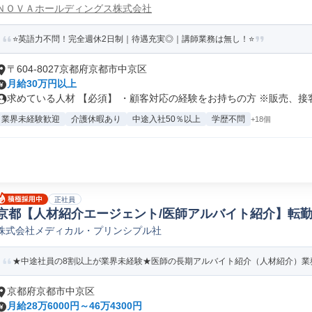
ＮＯＶＡホールディングス株式会社
⭐英語力不問！完全週休2日制｜待遇充実◎｜講師業務は無し！⭐
〒604-8027京都府京都市中京区
月給30万円以上
求めている人材 【必須】 ・顧客対応の経験をお持ちの方 ※販売、接客、
業界未経験歓迎
介護休暇あり
中途入社50％以上
学歴不問
+18個
正社員
京都【人材紹介エージェント/医師アルバイト紹介】転勤
株式会社メディカル・プリンシプル社
人材/アウトソーシング法人営業
★中途社員の8割以上が業界未経験★医師の長期アルバイト紹介（人材紹介）業務
京都府京都市中京区
月給28万6000円～46万4300円