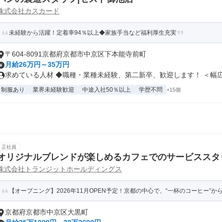
株式会社カスカード
未経験から活躍！定着率94％以上◆家族手当など福利厚生充実
〒604-8091京都府京都市中京区下本能寺前町
月給26万円～35万円
求めている人材 ◆職種・業種未経験、第二新卒、歓迎します！ ＜幅広く
制服あり
業界未経験歓迎
中途入社50％以上
学歴不問
+15個
正社員
オリジナルブレンドが楽しめるカフェでのサービススタ
株式会社トランジットホールディングス
【オープニング】2026年11月OPEN予定！京都の中心で、“一杯のコーヒー”から
京都府京都市中京区大黒町