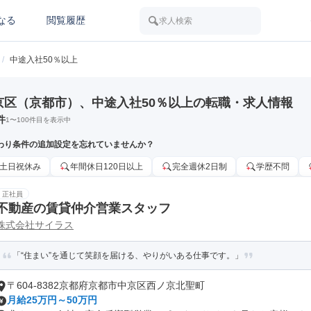
なる
閲覧履歴
求人検索
/
中途入社50％以上
京区（京都市）、中途入社50％以上の転職・求人情報
件
1
〜
100
件目を表示中
わり条件の追加設定を忘れていませんか？
土日祝休み
年間休日120日以上
完全週休2日制
学歴不問
正社員
不動産の賃貸仲介営業スタッフ
株式会社サイラス
「“住まい”を通じて笑顔を届ける、やりがいある仕事です。」
〒604-8382京都府京都市中京区西ノ京北聖町
月給25万円～50万円