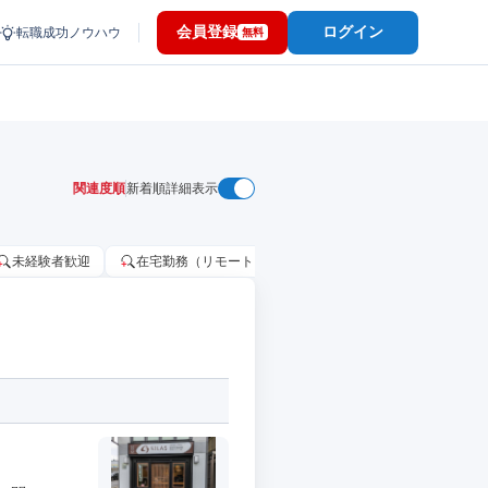
会員登録
ログイン
転職成功ノウハウ
無料
関連度順
新着順
詳細表示
未経験者歓迎
在宅勤務（リモートワーク）OK
家賃補助・住宅手当