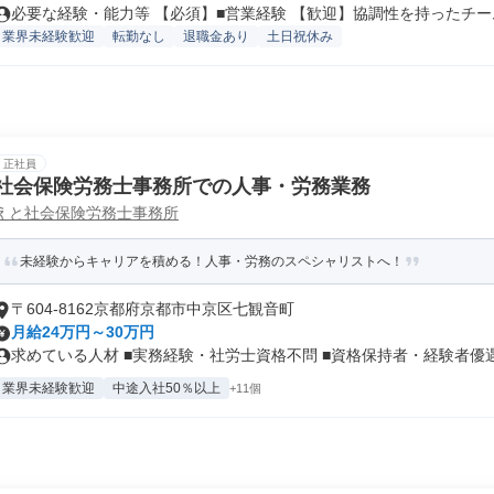
必要な経験・能力等 【必須】■営業経験 【歓迎】協調性を持ったチーム
業界未経験歓迎
転勤なし
退職金あり
土日祝休み
正社員
社会保険労務士事務所での人事・労務業務
えと社会保険労務士事務所
未経験からキャリアを積める！人事・労務のスペシャリストへ！
〒604-8162京都府京都市中京区七観音町
月給24万円～30万円
求めている人材 ■実務経験・社労士資格不問 ■資格保持者・経験者優遇 .
業界未経験歓迎
中途入社50％以上
+11個