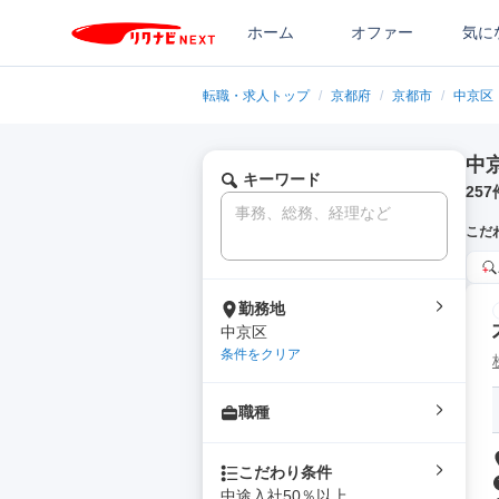
ホーム
オファー
気に
転職・求人トップ
/
京都府
/
京都市
/
中京区
中
キーワード
257
こだ
勤務地
中京区
条件をクリア
職種
こだわり条件
中途入社50％以上