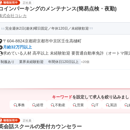
正社員
コインパーキングのメンテナンス(簡易点検・夜勤)
株式会社コレカ
完全週休2日(連休)曜日固定／年休120日／未経験歓迎
〒604-8824京都府京都市中京区壬生高樋町
月給32万円以上
求めている人材 高卒以上 未経験歓迎 要普通自動車免許（オートマ限定o
制服あり
業界未経験歓迎
年間休日120日以上
+20個
キーワード
を設定して求人を絞り込みまし
事務
経理
不動産
営業
IT
英語
正社員
英会話スクールの受付カウンセラー