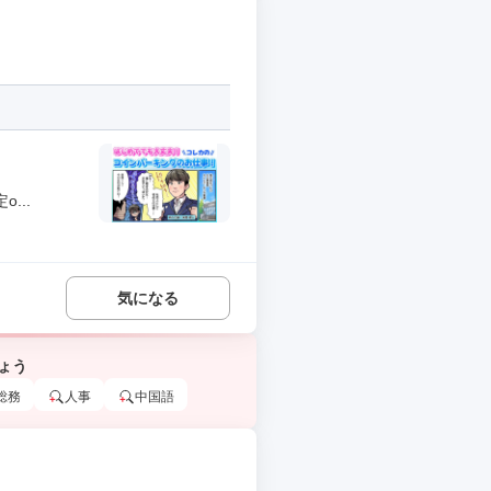
...
気になる
ょう
総務
人事
中国語