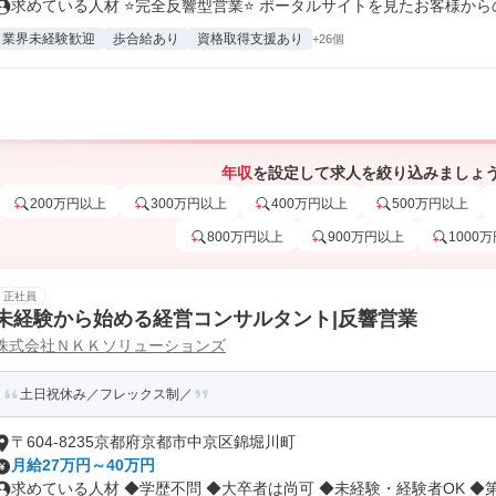
求めている人材 ⭐完全反響型営業⭐ ポータルサイトを見たお客様からの問
業界未経験歓迎
歩合給あり
資格取得支援あり
+26個
年収
を設定して求人を絞り込みましょ
200万円以上
300万円以上
400万円以上
500万円以上
800万円以上
900万円以上
1000
正社員
未経験から始める経営コンサルタント|反響営業
株式会社ＮＫＫソリューションズ
土日祝休み／フレックス制／
〒604-8235京都府京都市中京区錦堀川町
月給27万円～40万円
求めている人材 ◆学歴不問 ◆大卒者は尚可 ◆未経験・経験者OK ◆第.