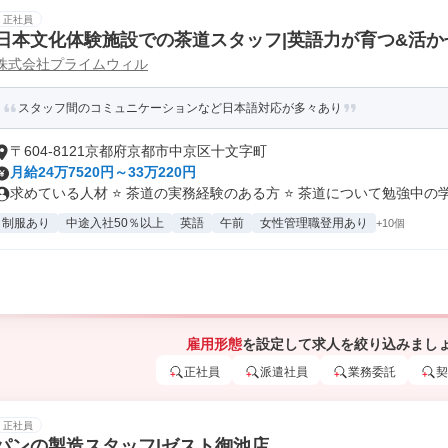
正社員
日本文化体験施設での茶道スタッフ|英語力が育つ&活か
株式会社プライムウィル
スタッフ間のコミュニケーションなど日本語対応が多々あり
〒604-8121京都府京都市中京区十文字町
月給24万7520円～33万220円
求めている人材 ⭐ 茶道の実務経験のある方 ⭐ 茶道について勉強中の学.
制服あり
中途入社50％以上
英語
午前
女性管理職登用あり
+10個
雇用形態
を設定して求人を絞り込みまし
正社員
派遣社員
業務委託
契
正社員
パンの製造スタッフ|ゼスト御池店