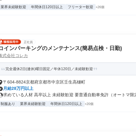
業界未経験歓迎
年間休日120日以上
フリーター歓迎
+26個
正社員
コインパーキングのメンテナンス(簡易点検・日勤)
株式会社コレカ
完全週休2日(連休)曜日固定／年休120日／未経験歓迎
〒604-8824京都府京都市中京区壬生高樋町
月給28万円以上
求めている人材 高卒以上 未経験歓迎 要普通自動車免許（オートマ限定o
制服あり
業界未経験歓迎
年間休日120日以上
+20個