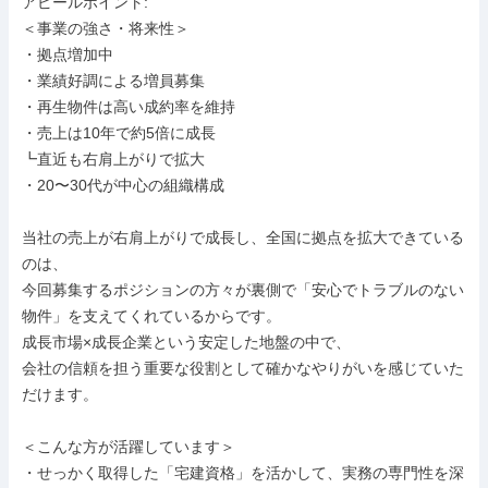
アピールポイント: 

＜事業の強さ・将来性＞

・拠点増加中

・業績好調による増員募集

・再生物件は高い成約率を維持

・売上は10年で約5倍に成長

┗直近も右肩上がりで拡大

・20〜30代が中心の組織構成

当社の売上が右肩上がりで成長し、全国に拠点を拡大できている
のは、

今回募集するポジションの方々が裏側で「安心でトラブルのない
物件」を支えてくれているからです。

成長市場×成長企業という安定した地盤の中で、

会社の信頼を担う重要な役割として確かなやりがいを感じていた
だけます。

＜こんな方が活躍しています＞

・せっかく取得した「宅建資格」を活かして、実務の専門性を深