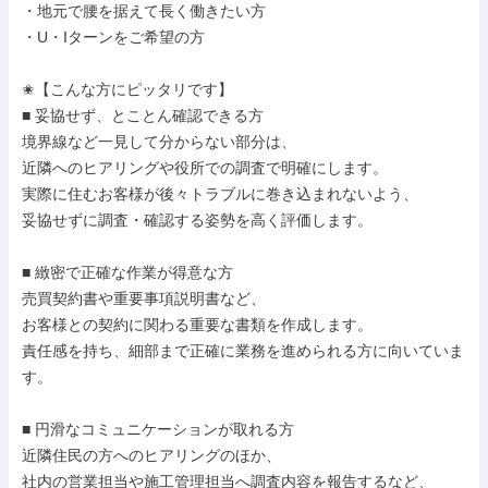
・地元で腰を据えて長く働きたい方

・U・Iターンをご希望の方

✬【こんな方にピッタリです】

■ 妥協せず、とことん確認できる方

境界線など一見して分からない部分は、

近隣へのヒアリングや役所での調査で明確にします。

実際に住むお客様が後々トラブルに巻き込まれないよう、

妥協せずに調査・確認する姿勢を高く評価します。

■ 緻密で正確な作業が得意な方

売買契約書や重要事項説明書など、

お客様との契約に関わる重要な書類を作成します。

責任感を持ち、細部まで正確に業務を進められる方に向いていま
す。

■ 円滑なコミュニケーションが取れる方

近隣住民の方へのヒアリングのほか、

社内の営業担当や施工管理担当へ調査内容を報告するなど、
