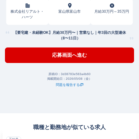
株式会社リアルト・
富山県富山市
月給30万円～35万円
ハーツ
【要宅建・未経験OK】月給30万円〜｜営業なし｜年3回の大型連休
（8〜11日）
応募画面へ進む
原稿ID：
3d38783e583a4b60
掲載開始日：
2026/05/08（金）
問題を報告する
職種と勤務地が似ている求人