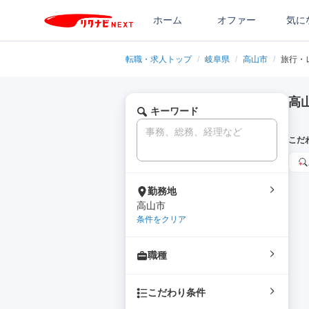
ホーム
オファー
気に
転職・求人トップ
/
岐阜県
/
高山市
/
旅行・
高
キーワード
こだ
勤務地
高山市
条件をクリア
職種
こだわり条件