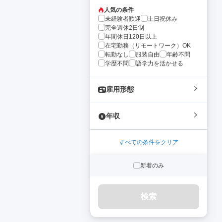
人気の条件
未経験者歓迎
土日祝休み
完全週休2日制
年間休日120日以上
在宅勤務（リモートワーク）OK
転勤なし
服装自由
年齢不問
学歴不問
語学力を活かせる
雇用形態
年収
すべての条件をクリア
新着のみ
検索