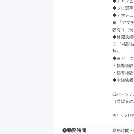
◆チャンピ
◆プロ選手
◆アマチュ
※ 「アマ
験有り（例：
◆格闘技経
※ 「格闘
無し

◆ヨガ、ダ
・指導経験あ
・指導経験無
◆未経験者：
❏パーソナ
（希望者のみ
※1コマ1
勤務時間
勤務時間・曜