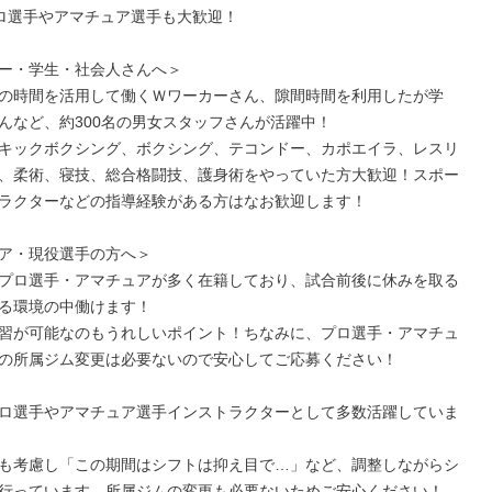
プロ選手やアマチュア選手も大歓迎！

ー・学生・社会人さんへ＞

の時間を活用して働くＷワーカーさん、隙間時間を利用したが学
んなど、約300名の男女スタッフさんが活躍中！

キックボクシング、ボクシング、テコンドー、カポエイラ、レスリ
、柔術、寝技、総合格闘技、護身術をやっていた方大歓迎！スポー
ラクターなどの指導経験がある方はなお歓迎します！

ア・現役選手の方へ＞

プロ選手・アマチュアが多く在籍しており、試合前後に休みを取る
る環境の中働けます！

習が可能なのもうれしいポイント！ちなみに、プロ選手・アマチュ
の所属ジム変更は必要ないので安心してご応募ください！

ロ選手やアマチュア選手インストラクターとして多数活躍していま
も考慮し「この期間はシフトは抑え目で…」など、調整しながらシ
行っています。所属ジムの変更も必要ないためご安心ください！