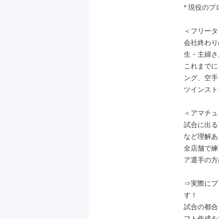
* 現役の
＜フリータ
会社終わり
生・主婦さ
これまでに
ング、空手
ツインスト
＜アマチュ
試合に出る
など理解あ
全店舗で練
ア選手の方
⇒実際にプ
す！

試合の都合
フト作成を