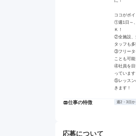
に！

ココがポイ
①週1日～
Ｋ！

②全施設、
タッフも多
③フリータ
ことも可能！
④社員を目
っています！
⑤レッスン
きます！
仕事の特徴
週2・3日か
応募について