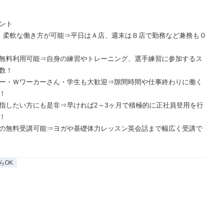
ント

、柔軟な働き方が可能⇒平日はＡ店、週末はＢ店で勤務など兼務もＯ
無料利用可能⇒自身の練習やトレーニング、選手練習に参加するス
数！

ー・Ｗワーカーさん・学生も大歓迎⇒隙間時間や仕事終わりに働く


指したい方にも是非⇒早ければ2～3ヶ月で積極的に正社員登用を行


の無料受講可能⇒ヨガや基礎体力レッスン英会話まで幅広く受講で
らOK