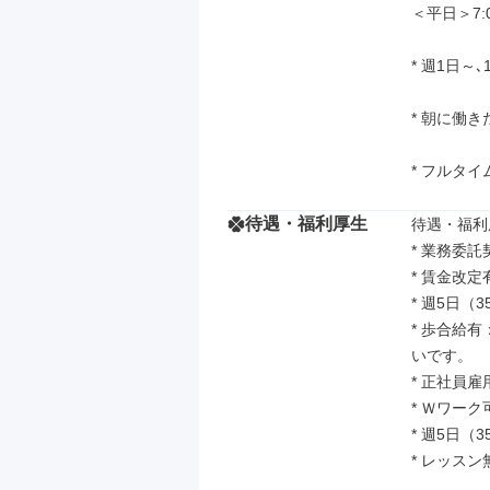
＜平日＞7:0
* 週1日～
* 朝に働
* フルタ
待遇・福利厚生
待遇・福利厚
* 業務委託
* 賃金改
* 週5日（
* 歩合給
いです。

* 正社員雇
* Ｗワーク可
* 週5日（
* レッス