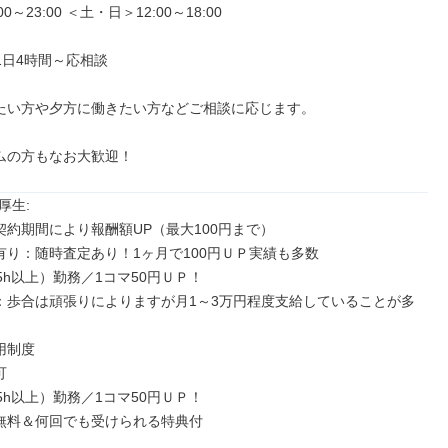
0～23:00 ＜土・日＞12:00～18:00

､1日4時間～応相談

きたい方や夕方に働きたい方などご相談に応じます。

イムの方もなお大歓迎！
生: 

契約期間により報酬額UP（最大100円まで）

定有り：随時査定あり！1ヶ月で100円ＵＰ実績も多数

35h以上）勤務／1コマ50円ＵＰ！

有：歩合は頑張りによりますが月1～3万円程度支給していることが多
用制度



35h以上）勤務／1コマ50円ＵＰ！

ン無料＆何回でも受けられる特典付
