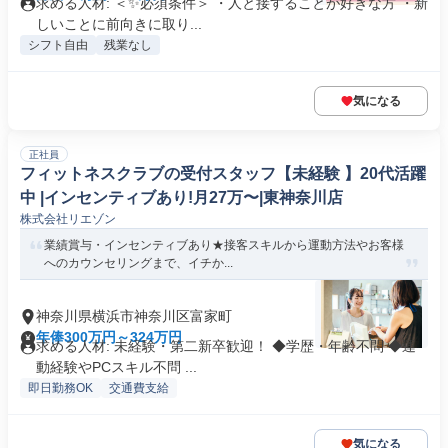
求める人材: ＜✨必須条件＞ ・人と接することが好きな方 ・新
しいことに前向きに取り...
シフト自由
残業なし
気になる
正社員
フィットネスクラブの受付スタッフ【未経験 】20代活躍
中 |インセンティブあり!月27万〜|東神奈川店
株式会社リエゾン
業績賞与・インセンティブあり★接客スキルから運動方法やお客様
へのカウンセリングまで、イチか...
神奈川県横浜市神奈川区富家町
年俸300万円～324万円
求める人材: 未経験・第二新卒歓迎！ ◆学歴・年齢不問 ◆運
動経験やPCスキル不問 ...
即日勤務OK
交通費支給
気になる