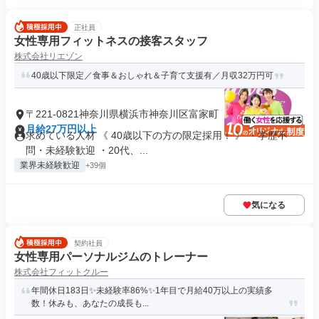
正社員
女性専用フィットネスの接客スタッフ
株式会社リエゾン
40歳以下限定／食事＆おしゃれ＆子育て支援有／月収32万円可
〒221-0821神奈川県横浜市神奈川区富家町
月給27万円以上
求めている人材 《 40歳以下の方の限定採用！ 》 ・学歴不
問・未経験歓迎 ・20代、...
業界未経験歓迎
+39個
気になる
契約社員
女性専用パーソナルジムのトレーナー
株式会社フィットクルー
年間休日183日✨未経験率86%✨1年目で月給40万以上の実績多
数！休みも、あなたの成長も...