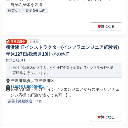
自身の身体を気遣...
残業なし
駅近5分以内
気になる
正社員
横浜駅 ITインストラクター(インフラエンジニア経験者)
年休127日/残業月10H その他IT
株式会社GFD
当社では国内の大手Sierや中小IT企業を対象にITインフラ分野の教
育研修を行っています。...
神奈川県横浜市神奈川区
月給28万5000円以上
必要な経験・能力等 インフラエンジニアからのキャリアチェ
ンジ応援！経験が浅くても可 【...
業界未経験歓迎
+7個
気になる