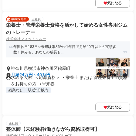
気になる
正社員
栄養士・管理栄養士資格を活かして始める女性専用ジム
のトレーナー
株式会社フィットクルー
年間休日183日✨未経験率86%✨1年目で月給40万以上の実績多
数！休みも、あなたの成長も...
神奈川県横浜市神奈川区鶴屋町
月給24万円～40万円
求める人材: ＜応募資格＞ ・栄養士 または 管理栄養士の資格
をお持ちの方 （※来春...
残業なし
駅近5分以内
気になる
正社員
整体師【未経験枠/働きながら資格取得可】
株式会社ファクトリージャパングループ