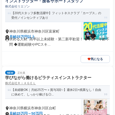
インストラクター・接客サポートスタッフ
株式会社リエゾン
【20代スタッフ多数活躍中】フィットネスクラブ「カーブス」の
受付／インセンティブあり
神奈川県横浜市神奈川区富家町
月給25万円以上
求める人材: 高卒以上未経験・第二新卒歓迎！ ◆学歴・年齢不
問 ◆運動経験やPCスキ...
気になる
NEW
正社員
学びながら働けるピラティスインストラクター
株式会社ＲｉＡＧＥＬ
【未経験OK｜月給25万〜＋賞与3回✨】週休2日×残業なし！自由
に休めて、しっかり稼げる◎...
神奈川県横浜市神奈川区台町
月給25万円～50万円