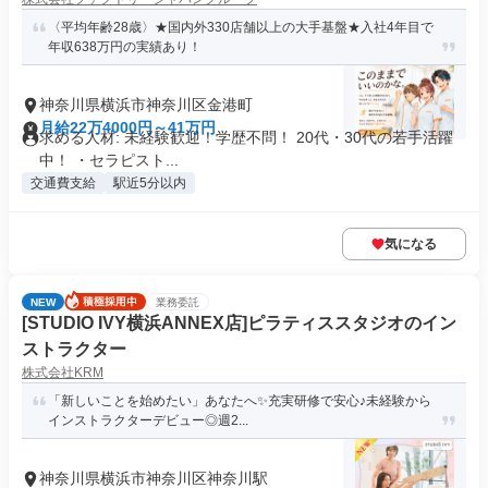
〈平均年齢28歳〉★国内外330店舗以上の大手基盤★入社4年目で
年収638万円の実績あり！
神奈川県横浜市神奈川区金港町
月給22万4000円～41万円
求める人材: 未経験歓迎！学歴不問！ 20代・30代の若手活躍
中！ ・セラピスト...
交通費支給
駅近5分以内
気になる
NEW
業務委託
[STUDIO IVY横浜ANNEX店]ピラティススタジオのイン
ストラクター
株式会社KRM
「新しいことを始めたい」あなたへ✨充実研修で安心♪未経験から
インストラクターデビュー◎週2...
神奈川県横浜市神奈川区神奈川駅