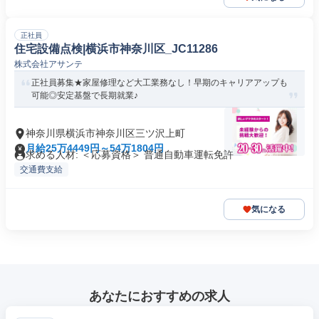
正社員
住宅設備点検|横浜市神奈川区_JC11286
株式会社アサンテ
正社員募集★家屋修理など大工業務なし！早期のキャリアアップも
可能◎安定基盤で長期就業♪
神奈川県横浜市神奈川区三ツ沢上町
月給25万4449円～54万1804円
求める人材: ＜応募資格＞ 普通自動車運転免許
交通費支給
気になる
あなたにおすすめの求人