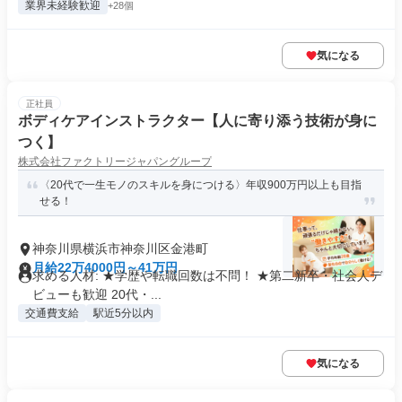
業界未経験歓迎
+28個
気になる
正社員
ボディケアインストラクター【人に寄り添う技術が身に
つく】
株式会社ファクトリージャパングループ
〈20代で一生モノのスキルを身につける〉年収900万円以上も目指
せる！
神奈川県横浜市神奈川区金港町
月給22万4000円～41万円
求める人材: ★学歴や転職回数は不問！ ★第二新卒・社会人デ
ビューも歓迎 20代・...
交通費支給
駅近5分以内
気になる