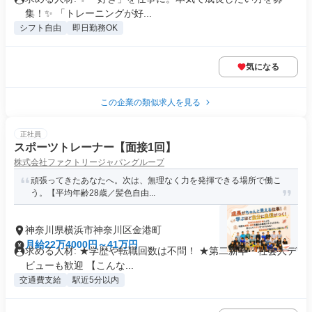
集！✨ 「トレーニングが好...
シフト自由
即日勤務OK
気になる
この企業の類似求人を見る
正社員
スポーツトレーナー【面接1回】
株式会社ファクトリージャパングループ
頑張ってきたあなたへ。次は、無理なく力を発揮できる場所で働こ
う。【平均年齢28歳／髪色自由...
神奈川県横浜市神奈川区金港町
月給22万4000円～41万円
求める人材: ★学歴や転職回数は不問！ ★第二新卒・社会人デ
ビューも歓迎 【こんな...
交通費支給
駅近5分以内