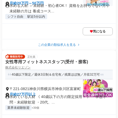
月給20万円～50万円
求める人材: ✅未経験・初心者OK！ 資格をお持ちでない方や
未経験の方は 養成コース...
シフト自由
駅近5分以内
気になる
この企業の類似求人を見る
正社員
女性専用フィットネススタッフ(受付・接客)
株式会社リエゾン
40歳以下限定／週休3日制＆在宅有／残業ほぼ無／月収32万可
〒221-0821神奈川県横浜市神奈川区富家町
月給27万円以上
求めている人材 《 40歳以下の方の限定採用！ 》 ・学歴不
問・未経験歓迎 ・20代、...
業界未経験歓迎
+39個