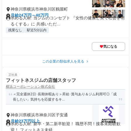
神奈川県横浜市神奈川区鶴屋町
月給24万円～40万円
求める人材: 当ジムのコンセプト 『女性の健康と美で社会を明
るくする』に 共感いただ...
残業なし
駅近5分以内
気になる
この企業の類似求人を見る
正社員
フィットネスジムの店舗スタッフ
横浜コーポレーション株式会社
＜完全週休2日･長期休暇あり＞昇給･賞与あり＆ジム利用可◎「成
長したい」気持ちを応援するキ...
神奈川県横浜市神奈川区子安通
月給23万円以上
求める人材: 新卒・第二新卒歓迎！ 職歴不問！接客未経験歓
迎！ フィットネス未経...