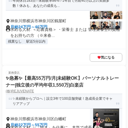
年間休日183日✨未経験率86%✨1年目で月給40万以上の実績多
数！休みも、あなたの成長も...
神奈川県横浜市神奈川区鶴屋町
月給24万円～40万円
求める人材: ＜応募資格＞ ・栄養士 または 管理栄養士の資格
をお持ちの方 （※来春...
残業なし
駅近5分以内
気になる
業務委託
✨️急募✨️【最高55万円/月|未経験OK】パーソナルトレー
ナー|独立後の平均年収1,550万|白楽店
(株)REJUVENATE
✨未経験からプロへ｜設立3年で100店舗突破！急成長企業でキャ
リアアップ
神奈川県横浜市神奈川区白幡町
月給22万円～55万円
求める人材: ✨「好き」を仕事に。本気で成長したい方を募