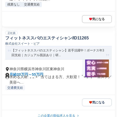
残業なし
交通費支給
気になる
正社員
フィットネススパのエスティシャン/ID11265
株式会社スイート・ピア
【フィットネススパのエスティシャン】若手活躍中！ボーナス年3
回支給｜カジュアル面談あり｜研...
神奈川県横浜市神奈川区東神奈川
月給20万円～55万円
求める人材: ｡.｡:+ ﾟ当てはまる方、大歓迎！ ﾟ+:｡. ｡ ・エステ／
美容へ...
交通費支給
気になる
この企業の類似求人を見る