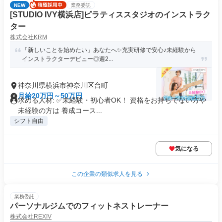
NEW
業務委託
[STUDIO IVY横浜店]ピラティススタジオのインストラク
ター
株式会社KRM
「新しいことを始めたい」あなたへ✨充実研修で安心♪未経験から
インストラクターデビュー◎週2...
神奈川県横浜市神奈川区台町
月給20万円～50万円
求める人材: ✅未経験・初心者OK！ 資格をお持ちでない方や
未経験の方は 養成コース...
シフト自由
気になる
この企業の類似求人を見る
業務委託
パーソナルジムでのフィットネストレーナー
株式会社REXIV