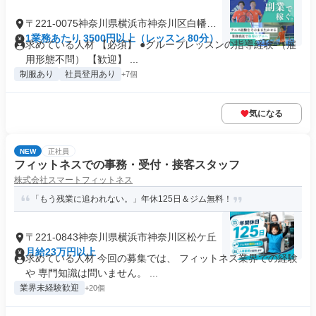
〒221-0075神奈川県横浜市神奈川区白幡上
町
1業務あたり 3500円以上（レッスン 80分）
求めている人材 【必須】 ●グループレッスンの指導経験 （雇
用形態不問） 【歓迎】 ...
制服あり
社員登用あり
+7個
気になる
NEW
正社員
フィットネスでの事務・受付・接客スタッフ
株式会社スマートフィットネス
「もう残業に追われない。」年休125日＆ジム無料！
〒221-0843神奈川県横浜市神奈川区松ケ丘
月給23万円以上
求めている人材 今回の募集では、 フィットネス業界での経験
や 専門知識は問いません。 ...
業界未経験歓迎
+20個