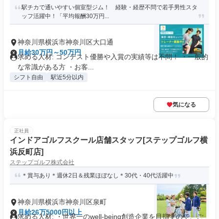
駅チカで通いやすい個室型ジム！ 経験・経歴不問で若手男性スタ
ッフ活躍中！「平均報酬30万円...
神奈川県横浜市神奈川区大口通
月給30万円～50万円
求める人材: コンテスト優勝や入賞の実績等は不問！ ・一般的
な常識がある方 ・お客...
シフト自由
駅近5分以内
気になる
正社員
インドアゴルフスクール店舗スタッフ[ステップゴルフ横
浜反町店]
ステップゴルフ株式会社
＊賞与あり＊週休2日＆残業ほぼなし＊30代・40代活躍中
神奈川県横浜市神奈川区泉町
月給26万5000円以上
求める人材: ・世界一のwell-being創造企業を目指すので、ご