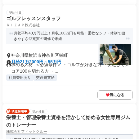
契約社員
ゴルフレッスンスタッフ
ＲＩＺＡＰ株式会社
月収平均40万円以上！月収100万円も可能！柔軟なシフト体制で働
きやすさ◎充実の研修で未経...
神奈川県横浜市神奈川区栄町
月給21万2000円～55万円
求める人材: ＜必須条件＞ ・ゴルフが好きな方 ・安定してス
コア100を切れる方 ・...
社員登用あり
交通費支給
気になる
契約社員
栄養士・管理栄養士資格を活かして始める女性専用ジム
のトレーナー
株式会社フィットクルー