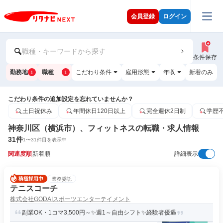
会員登録
ログイン
職種・キーワードから探す
条件保存
勤務地
職種
こだわり条件
雇用形態
年収
新着のみ
1
1
こだわり条件の追加設定を忘れていませんか？
土日祝休み
年間休日120日以上
完全週休2日制
学歴
神奈川区（横浜市）、フィットネスの転職・求人情報
31
件
1
〜
31
件目を表示中
関連度順
新着順
詳細表示
業務委託
テニスコーチ
株式会社GODAIスポーツエンターテイメント
副業OK・1コマ3,500円～✨週1～自由シフト✨経験者優遇