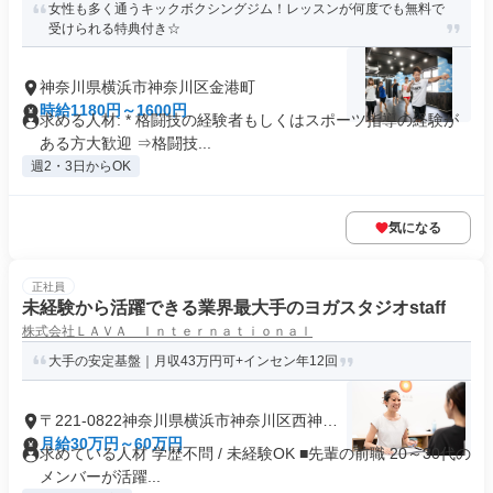
女性も多く通うキックボクシングジム！レッスンが何度でも無料で
受けられる特典付き☆
神奈川県横浜市神奈川区金港町
時給1180円～1600円
求める人材: * 格闘技の経験者もしくはスポーツ指導の経験が
ある方大歓迎 ⇒格闘技...
週2・3日からOK
気になる
正社員
未経験から活躍できる業界最大手のヨガスタジオstaff
株式会社ＬＡＶＡ Ｉｎｔｅｒｎａｔｉｏｎａｌ
大手の安定基盤｜月収43万円可+インセン年12回
〒221-0822神奈川県横浜市神奈川区西神奈
川
月給30万円～60万円
求めている人材 学歴不問 / 未経験OK ■先輩の前職 20～30代の
メンバーが活躍...