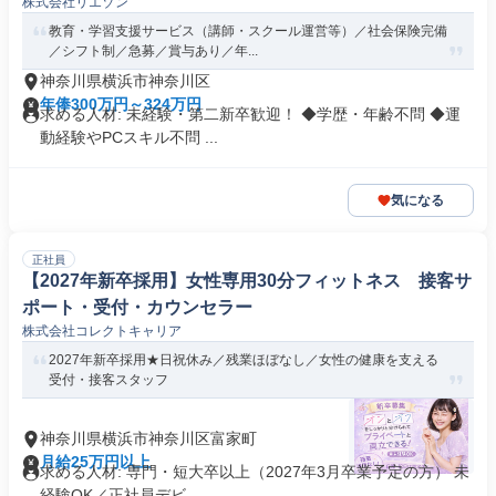
株式会社リエゾン
教育・学習支援サービス（講師・スクール運営等）／社会保険完備
／シフト制／急募／賞与あり／年...
神奈川県横浜市神奈川区
年俸300万円～324万円
求める人材: 未経験・第二新卒歓迎！ ◆学歴・年齢不問 ◆運
動経験やPCスキル不問 ...
気になる
正社員
【2027年新卒採用】女性専用30分フィットネス 接客サ
ポート・受付・カウンセラー
株式会社コレクトキャリア
2027年新卒採用★日祝休み／残業ほぼなし／女性の健康を支える
受付・接客スタッフ
神奈川県横浜市神奈川区富家町
月給25万円以上
求める人材: 専門・短大卒以上（2027年3月卒業予定の方） 未
経験OK／正社員デビ...