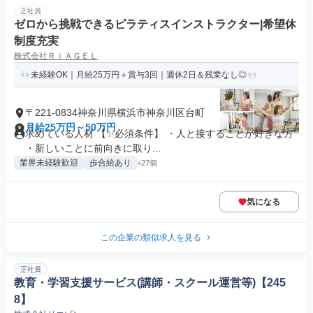
正社員
ゼロから挑戦できるピラティスインストラクター|希望休
制度充実
株式会社ＲｉＡＧＥＬ
未経験OK｜月給25万円＋賞与3回｜週休2日＆残業なし◎
〒221-0834神奈川県横浜市神奈川区台町
月給25万円～50万円
求めている人材 【✨必須条件】 ・人と接することが好きな方
・新しいことに前向きに取り...
業界未経験歓迎
歩合給あり
+27個
気になる
この企業の類似求人を見る
正社員
教育・学習支援サービス(講師・スクール運営等)【245
8】