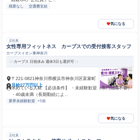
残業なし
交通費支給
気になる
正社員
女性専用フィットネス カーブスでの受付接客スタッフ
カーブスイオン東神奈川
カーブス 日祝休み 週休3日も選択可
〒221-0821神奈川県横浜市神奈川区富家町
月給27万円以上
求めている人材 【必須条件】 ・未経験歓迎（専門知識不要）
・40歳未満（長期勤続によ...
業界未経験歓迎
+5個
気になる
正社員