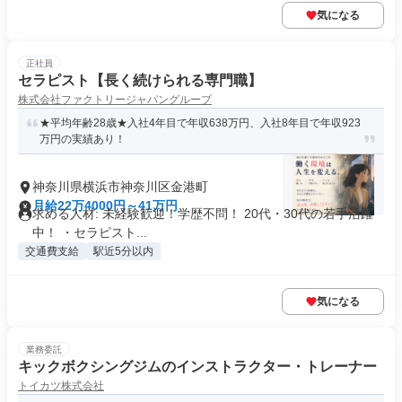
気になる
正社員
セラピスト【長く続けられる専門職】
株式会社ファクトリージャパングループ
★平均年齢28歳★入社4年目で年収638万円、入社8年目で年収923
万円の実績あり！
神奈川県横浜市神奈川区金港町
月給22万4000円～41万円
求める人材: 未経験歓迎！学歴不問！ 20代・30代の若手活躍
中！ ・セラピスト...
交通費支給
駅近5分以内
気になる
業務委託
キックボクシングジムのインストラクター・トレーナー
トイカツ株式会社