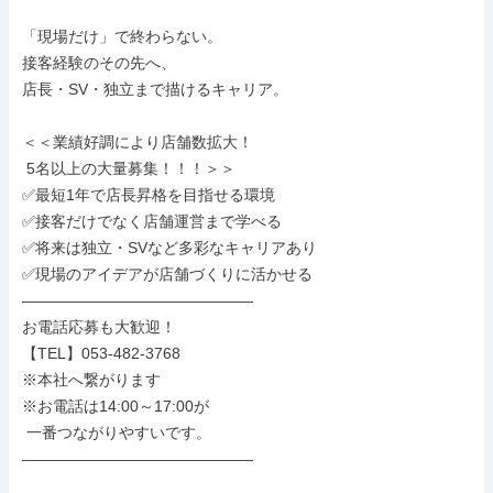
「現場だけ」で終わらない。

接客経験のその先へ、

店長・SV・独立まで描けるキャリア。

＜＜業績好調により店舗数拡大！

 5名以上の大量募集！！！＞＞

✅最短1年で店長昇格を目指せる環境

✅接客だけでなく店舗運営まで学べる

✅将来は独立・SVなど多彩なキャリアあり

✅現場のアイデアが店舗づくりに活かせる

―――――――――――――――

お電話応募も大歓迎！

【TEL】053-482-3768

※本社へ繋がります

※お電話は14:00～17:00が

 一番つながりやすいです。

―――――――――――――――
