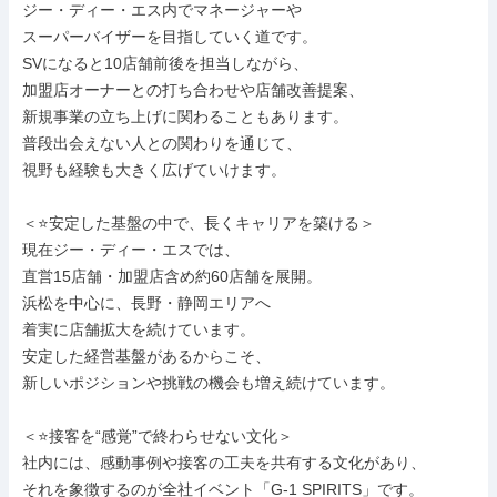
ジー・ディー・エス内でマネージャーや

スーパーバイザーを目指していく道です。

SVになると10店舗前後を担当しながら、

加盟店オーナーとの打ち合わせや店舗改善提案、

新規事業の立ち上げに関わることもあります。

普段出会えない人との関わりを通じて、

視野も経験も大きく広げていけます。

＜⭐安定した基盤の中で、長くキャリアを築ける＞

現在ジー・ディー・エスでは、

直営15店舗・加盟店含め約60店舗を展開。

浜松を中心に、長野・静岡エリアへ

着実に店舗拡大を続けています。

安定した経営基盤があるからこそ、

新しいポジションや挑戦の機会も増え続けています。

＜⭐接客を“感覚”で終わらせない文化＞

社内には、感動事例や接客の工夫を共有する文化があり、

それを象徴するのが全社イベント「G-1 SPIRITS」です。
