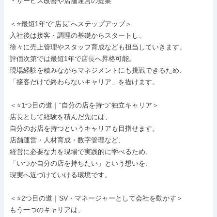
・サービス改善や店舗運営の提案

＜⭐最短1年で“店長”へステップアップ＞

入社後は接客・調理の基礎からスタートし、

徐々に売上管理やスタッフ育成なども担当していきます。

評価次第では最短1年で店長へ昇格可能。

現場経験を積みながらマネジメントにも挑戦できるため、

「接客だけで終わらないキャリア」を描けます。

＜⭐1つ目の道｜“自分の店を持つ”独立キャリア＞

店長として経験を積んだ先には、

自分のお店を持つというキャリアも目指せます。

店舗運営・人材育成・数字管理など、

経営に必要な力を現場で実践的に学べるため、

「いつか自分の店を持ちたい」という想いを、

現実へ近づけていける環境です。

＜⭐2つ目の道｜SV・マネージャーとして会社を動かす＞

もう一つのキャリアは、
