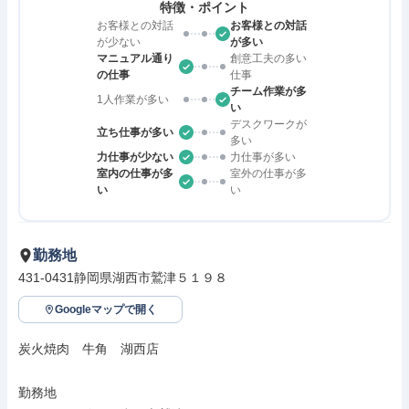
特徴・ポイント
お客様との対話
お客様との対話
が少ない
が多い
マニュアル通り
創意工夫の多い
の仕事
仕事
チーム作業が多
1人作業が多い
い
デスクワークが
立ち仕事が多い
多い
力仕事が少ない
力仕事が多い
室内の仕事が多
室外の仕事が多
い
い
勤務地
431-0431静岡県湖西市鷲津５１９８
Googleマップで開く
炭火焼肉　牛角　湖西店

勤務地
