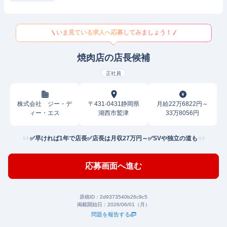
いま見ている求人へ応募してみましょう！
焼肉店の店長候補
正社員
株式会社 ジー・デ
〒431-0431静岡県
月給22万6822円～
ィー・エス
湖西市鷲津
33万8056円
✅早ければ1年で店長✅店長は月収27万円～✅SVや独立の道も
応募画面へ進む
原稿ID：
2d9373540b26c9c5
掲載開始日：
2026/06/01（月）
問題を報告する