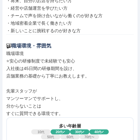
・将来、自分のお店を持ちたい方

・経営や店舗運営を学びたい方

・チームで声を掛け合いながら働くのが好きな方

・地域密着企業で長く働きたい方

・新しいことに挑戦するのが好きな方
職場環境・雰囲気
職場環境

⭐安心の研修制度で未経験でも安心

入社後は45日間の研修期間を設け、

店舗業務の基礎から丁寧にお教えします。

先輩スタッフが

マンツーマンでサポートし、

分からないことは

すぐに質問できる環境です。
多い年齢層
10
20
30
40
代
代
代
代
50
60
70
代
代
代〜