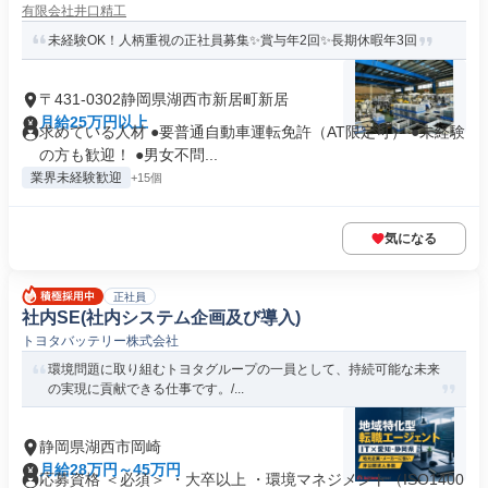
有限会社井口精工
未経験OK！人柄重視の正社員募集✨賞与年2回✨長期休暇年3回
〒431-0302静岡県湖西市新居町新居
月給25万円以上
求めている人材 ●要普通自動車運転免許（AT限定可） ●未経験
の方も歓迎！ ●男女不問...
業界未経験歓迎
+15個
気になる
正社員
社内SE(社内システム企画及び導入)
トヨタバッテリー株式会社
環境問題に取り組むトヨタグループの一員として、持続可能な未来
の実現に貢献できる仕事です。/...
静岡県湖西市岡崎
月給28万円～45万円
応募資格 ＜必須＞ ・大卒以上 ・環境マネジメント（ISO1400