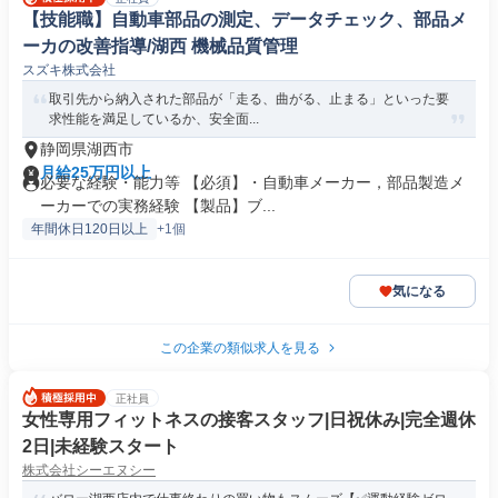
【技能職】自動車部品の測定、データチェック、部品メ
ーカの改善指導/湖西 機械品質管理
スズキ株式会社
取引先から納入された部品が「走る、曲がる、止まる」といった要
求性能を満足しているか、安全面...
静岡県湖西市
月給25万円以上
必要な経験・能力等 【必須】・自動車メーカー，部品製造メ
ーカーでの実務経験 【製品】ブ...
年間休日120日以上
+1個
気になる
この企業の類似求人を見る
正社員
女性専用フィットネスの接客スタッフ|日祝休み|完全週休
2日|未経験スタート
株式会社シーエヌシー