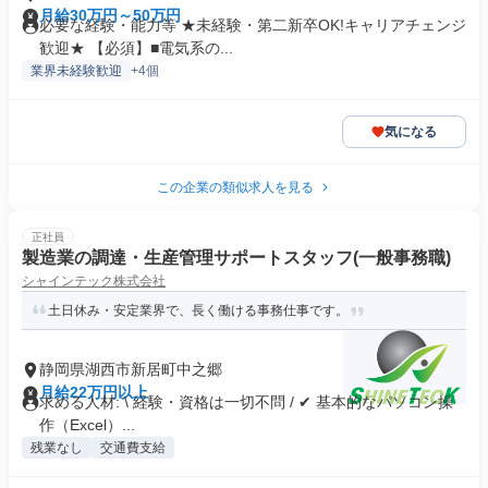
月給30万円～50万円
必要な経験・能力等 ★未経験・第二新卒OK!キャリアチェンジ
歓迎★ 【必須】■電気系の...
業界未経験歓迎
+4個
気になる
この企業の類似求人を見る
正社員
製造業の調達・生産管理サポートスタッフ(一般事務職)
シャインテック株式会社
土日休み・安定業界で、長く働ける事務仕事です。
静岡県湖西市新居町中之郷
月給22万円以上
求める人材: \ 経験・資格は一切不問 / ✔ 基本的なパソコン操
作（Excel）...
残業なし
交通費支給