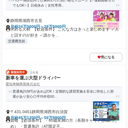
バロー湖西店内で仕事終わりの買い物もスムーズ【✅運動経験ゼロ
でもOK✨】日祝休み｜女性専用...
静岡県湖西市古見
月給24万5000円～29万5000円
求める人材: 【歓迎条件】 こんな方はきっと楽しめます ✓人
と話すのが好き ✓誰かを...
交通費支給
気になる
正社員
新車を運ぶ大型ドライバー
愛知車輌興業株式会社
普通免許(MT)があればOK！定期的な講習実施＆安全に特化した部
署があり安心◎平均年収60...
〒431-0451静岡県湖西市白須賀
月給45万1200円～59万9900円
資格 【必須条件】 ・40歳未満の方（長期キャリア形成のた
め） ・普通免許（AT限定不...