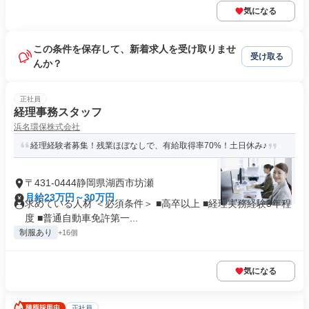
気になる
この条件を保存して、新着求人を受け取りませ
受け取る
んか？
正社員
経理事務スタッフ
浜名環保株式会社
経理経験者募集！残業ほぼなしで、有給取得率70%！土日休み♪
〒431-0444静岡県湖西市坊瀬
月給23万円～30万円
求めている人材 ＜必須条件＞ ■高卒以上 ■経理実務経験3年程
度 ■普通自動車免許第一...
制服あり
+16個
気になる
正社員