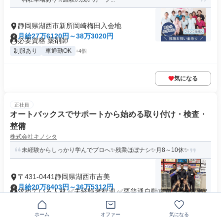
静岡県湖西市新所岡崎梅田入会地
月給27万6120円～38万3020円
必要資格 薬剤師
制服あり
車通勤OK
+4個
気になる
正社員
オートバックスでサポートから始める取り付け・検査・
整備
株式会社キノシタ
未経験からしっかり学んでプロへ✨残業ほぼナシ✨月8～10休✨
〒431-0441静岡県湖西市吉美
月給20万8403円～36万5312円
求めている人材 ✅未経験者歓迎 ✅要普通自動車免許（AT限定
可） ・学歴不問・経験不問...
業界未経験歓迎
+11個
ホーム
オファー
気になる