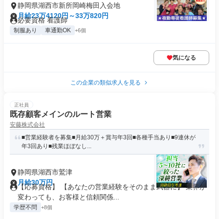
静岡県湖西市新所岡崎梅田入会地
月給23万4120円～33万820円
必要資格 看護師
制服あり
車通勤OK
+6個
気になる
この企業の類似求人を見る
正社員
既存顧客メインのルート営業
安藤株式会社
■営業経験者を募集■月給30万＋賞与年3回■各種手当あり■9連休が
年3回あり■残業ほぼなし...
静岡県湖西市鷲津
月給30万円
【応募資格】 【あなたの営業経験をそのまま武器に】 業界が
変わっても、お客様と信頼関係...
学歴不問
+8個