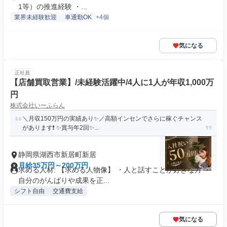
1等）の推進経験 ・...
業界未経験歓迎
車通勤OK
+4個
気になる
正社員
【店舗買取営業】/未経験活躍中/4人に1人が年収1,000万
円
株式会社いーふらん
＼月収150万円の実績あり✨／高額インセンでさらに稼ぐチャンス
があります❗ ✨賞与年2回✨...
静岡県湖西市新居町新居
月給35万円～200万円
求める人材: 【求める人物像】 ・人と話すことが好きな方 ・
自分のがんばりや成果を正...
シフト自由
交通費支給
気になる