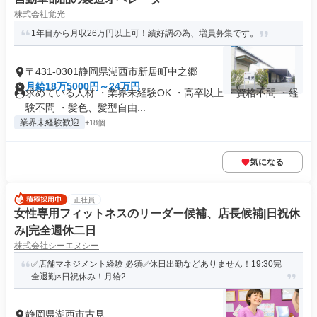
株式会社覚光
1年目から月収26万円以上可！績好調の為、増員募集です。
〒431-0301静岡県湖西市新居町中之郷
月給18万5000円～24万円
求めている人材 ・業界未経験OK ・高卒以上 ・資格不問 ・経
験不問 ・髪色、髪型自由...
業界未経験歓迎
+18個
気になる
正社員
女性専用フィットネスのリーダー候補、店長候補|日祝休
み|完全週休二日
株式会社シーエヌシー
✅店舗マネジメント経験 必須✅休日出勤などありません！19:30完
全退勤×日祝休み！月給2...
静岡県湖西市古見