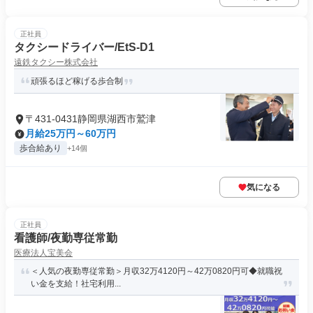
正社員
タクシードライバー/EtS-D1
遠鉄タクシー株式会社
頑張るほど稼げる歩合制
〒431-0431静岡県湖西市鷲津
月給25万円～60万円
歩合給あり
+14個
気になる
正社員
看護師/夜勤専従常勤
医療法人宝美会
＜人気の夜勤専従常勤＞月収32万4120円～42万0820円可◆就職祝
い金を支給！社宅利用...