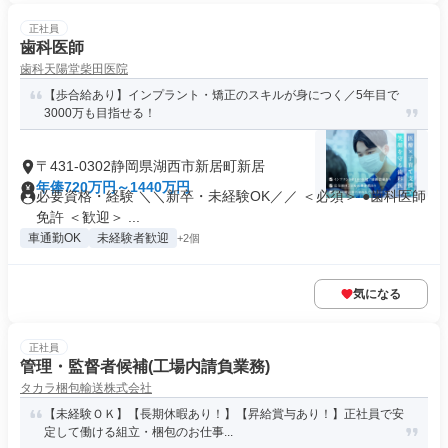
正社員
歯科医師
歯科天陽堂柴田医院
【歩合給あり】インプラント・矯正のスキルが身につく／5年目で
3000万も目指せる！
〒431-0302静岡県湖西市新居町新居
年俸720万円～1440万円
必要資格・経験 ＼＼新卒・未経験OK／／ ＜必須＞ ●歯科医師
免許 ＜歓迎＞ ...
車通勤OK
未経験者歓迎
+2個
気になる
正社員
管理・監督者候補(工場内請負業務)
タカラ梱包輸送株式会社
【未経験ＯＫ】【長期休暇あり！】【昇給賞与あり！】正社員で安
定して働ける組立・梱包のお仕事...