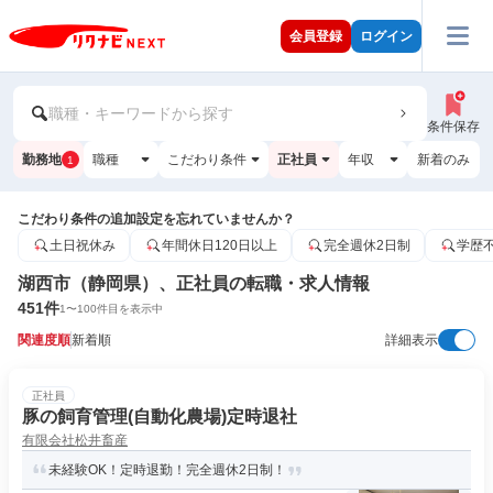
会員登録
ログイン
職種・キーワードから探す
条件保存
勤務地
職種
こだわり条件
正社員
年収
新着のみ
1
こだわり条件の追加設定を忘れていませんか？
土日祝休み
年間休日120日以上
完全週休2日制
学歴
湖西市（静岡県）、正社員の転職・求人情報
451
件
1
〜
100
件目を表示中
関連度順
新着順
詳細表示
正社員
豚の飼育管理(自動化農場)定時退社
有限会社松井畜産
未経験OK！定時退勤！完全週休2日制！