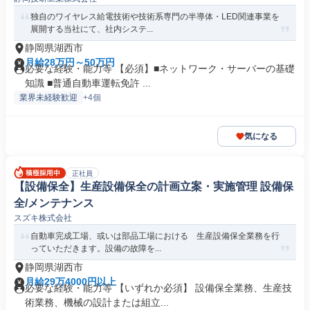
独自のワイヤレス給電技術や技術系専門の半導体・LED関連事業を
展開する当社にて、社内システ...
静岡県湖西市
月給28万円～50万円
必要な経験・能力等 【必須】■ネットワーク・サーバーの基礎
知識 ■普通自動車運転免許 ...
業界未経験歓迎
+4個
気になる
正社員
【設備保全】生産設備保全の計画立案・実施管理 設備保
全/メンテナンス
スズキ株式会社
自動車完成工場、或いは部品工場における 生産設備保全業務を行
っていただきます。設備の故障を...
静岡県湖西市
月給29万4000円以上
必要な経験・能力等 【いずれか必須】 設備保全業務、生産技
術業務、機械の設計または組立...