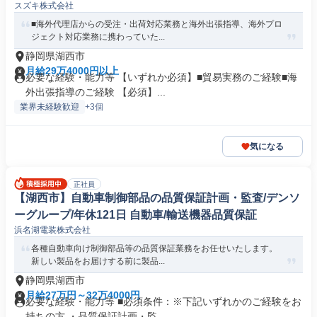
スズキ株式会社
■海外代理店からの受注・出荷対応業務と海外出張指導、海外プロ
ジェクト対応業務に携わっていた...
静岡県湖西市
月給29万4000円以上
必要な経験・能力等 【いずれか必須】■貿易実務のご経験■海
外出張指導のご経験 【必須】...
業界未経験歓迎
+3個
気になる
正社員
【湖西市】自動車制御部品の品質保証計画・監査/デンソ
ーグループ/年休121日 自動車/輸送機器品質保証
浜名湖電装株式会社
各種自動車向け制御部品等の品質保証業務をお任せいたします。
新しい製品をお届けする前に製品...
静岡県湖西市
月給27万円～32万4000円
必要な経験・能力等 ■必須条件：※下記いずれかのご経験をお
持ちの方 ・品質保証計画・監...