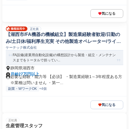
気になる
正社員
【湖西市/FA機器の機械組立】製造業経験者歓迎/日勤の
み/土日休/福利厚生充実 その他製造オペレーター/ライン
ケーテック株式会社
マネージャー(機械/電気/電子製品専門職)
FA設備(産業用自動化設備)の構想設計から製造・組立・メンテナン
スまでをトータルで担ってい...
静岡県湖西市
月給27万円以上
必要な経験・能力等 【必須】 ・製造業経験1～3年程度ある方
※業種は問いません ・第一...
副業・WワークOK
+4個
気になる
正社員
生産管理スタッフ