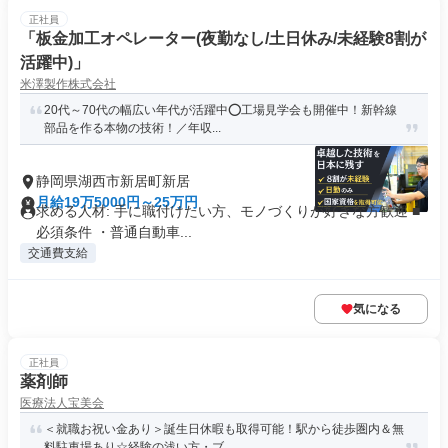
正社員
「板金加工オペレーター(夜勤なし/土日休み/未経験8割が
活躍中)」
米澤製作株式会社
20代～70代の幅広い年代が活躍中⭕工場見学会も開催中！新幹線
部品を作る本物の技術！／年収...
静岡県湖西市新居町新居
月給19万5000円～25万円
求める人材: 手に職付けたい方、モノづくりが好きな方歓迎 ■
必須条件 ・普通自動車...
交通費支給
気になる
正社員
薬剤師
医療法人宝美会
＜就職お祝い金あり＞誕生日休暇も取得可能！駅から徒歩圏内＆無
料駐車場あり☆経験の浅い方・ブ...