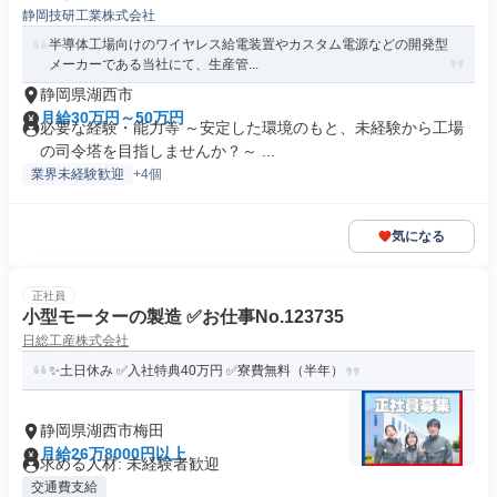
静岡技研工業株式会社
半導体工場向けのワイヤレス給電装置やカスタム電源などの開発型
メーカーである当社にて、生産管...
静岡県湖西市
月給30万円～50万円
必要な経験・能力等 ～安定した環境のもと、未経験から工場
の司令塔を目指しませんか？～ ...
業界未経験歓迎
+4個
気になる
正社員
小型モーターの製造 ✅お仕事No.123735
日総工産株式会社
✨土日休み ✅入社特典40万円 ✅寮費無料（半年）
静岡県湖西市梅田
月給26万8000円以上
求める人材: 未経験者歓迎
交通費支給