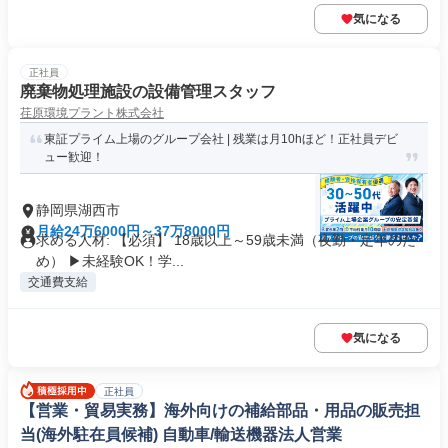
気になる
正社員
廃棄物処理施設の設備管理スタッフ
荏原環境プラント株式会社
東証プライム上場のグループ会社 | 残業は月10hほど！正社員デビ
ュー歓迎！
静岡県湖西市
月給24万6000円～37万8000円
求める人材: 【必須】 18歳以上～59歳未満（夜勤・定年のた
め） ▶未経験OK！学...
交通費支給
気になる
正社員
【営業・貿易実務】海外向けの補給部品・用品の販売担
当(海外駐在員候補) 自動車/輸送機器法人営業