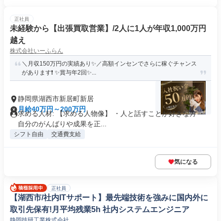
正社員
未経験から【出張買取営業】/2人に1人が年収1,000万円
越え
株式会社いーふらん
＼月収150万円の実績あり✨／高額インセンでさらに稼ぐチャンス
があります❗ ✨賞与年2回✨...
静岡県湖西市新居町新居
月給40万円～200万円
求める人材: 【求める人物像】 ・人と話すことが好きな方 ・
自分のがんばりや成果を正...
シフト自由
交通費支給
気になる
正社員
【湖西市/社内ITサポート】最先端技術を強みに国内外に
取引先保有!月平均残業5h 社内システムエンジニア
静岡技研工業株式会社