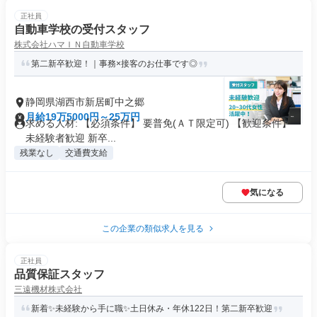
正社員
自動車学校の受付スタッフ
株式会社ハマＩＮ自動車学校
第二新卒歓迎！｜事務×接客のお仕事です◎
静岡県湖西市新居町中之郷
月給19万5000円～25万円
求める人材: 【必須条件】 要普免(ＡＴ限定可) 【歓迎条件】
未経験者歓迎 新卒...
残業なし
交通費支給
気になる
この企業の類似求人を見る
正社員
品質保証スタッフ
三遠機材株式会社
新着✨未経験から手に職✨土日休み・年休122日！第二新卒歓迎