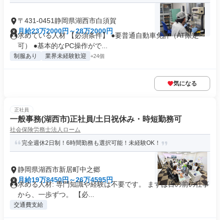
〒431-0451静岡県湖西市白須賀
月給23万2000円～28万2000円
求めている人材 【必須条件】 ●要普通自動車免許（AT限定
可） ●基本的なPC操作がで...
制服あり
業界未経験歓迎
+24個
気になる
正社員
一般事務(湖西市)正社員/土日祝休み・時短勤務可
社会保険労務士法人ローム
完全週休2日制！6時間勤務も選択可能！未経験OK！
静岡県湖西市新居町中之郷
月給19万8450円～26万4595円
求める人材: 専門知識や経験は不要です。 まずは目の前の仕事
から、一歩ずつ。 【必...
交通費支給