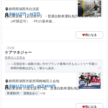
静岡県湖西市白須賀
月給23万円～28万円
応募資格 【必須条件】 ・普通自動車運転免許をお持ちの方
（AT限定可） ・PCの基本操...
気になる
正社員
ケアマネジャー
医療法人宝美会
＜日祝定休＞経験の浅い方やブランク復帰の方もエントリー可能☆
時間外勤務ほぼなし！駅から徒歩...
静岡県湖西市新所岡崎梅田入会地
月給21万2120円～39万4920円
必要資格 介護支援専門員、普通自動車運転免許
車通勤OK
退職金あり
+2個
気になる