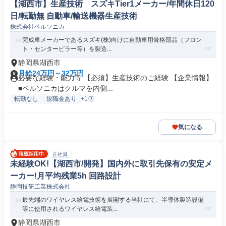
【湖西市】生産技術 スズキTier1メーカー/年間休日120
日/転勤無 自動車/輸送機器生産技術
株式会社ベルソニカ
完成車メーカーであるスズキ(株)向けに自動車用骨格部品（フロン
ト・センターピラー等）を製造...
静岡県湖西市
月給24万円～32万円
必要な経験・能力等 【必須】生産技術のご経験 【企業情報】
■ベルソニカはクルマを内側...
転勤なし
退職金あり
+1個
気になる
正社員
未経験OK!【湖西市/開発】国内外に取引先保有の安定メ
ーカー!月平均残業5h 回路設計
静岡技研工業株式会社
最先端のワイヤレス給電技術を展開する当社にて、半導体製造設備
等に使用されるワイヤレス給電装...
静岡県湖西市