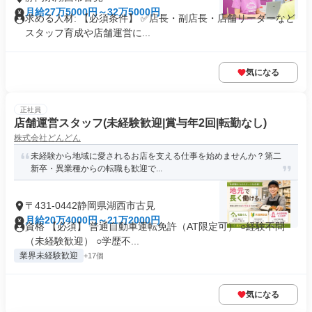
月給27万5000円～32万5000円
求める人材: 【必須条件】 ✅店長・副店長・店舗リーダーなど
スタッフ育成や店舗運営に...
気になる
正社員
店舗運営スタッフ(未経験歓迎|賞与年2回|転勤なし)
株式会社どんどん
未経験から地域に愛されるお店を支える仕事を始めませんか？第二
新卒・異業種からの転職も歓迎で...
〒431-0442静岡県湖西市古見
月給20万4000円～21万2000円
資格 【必須】 普通自動車運転免許（AT限定可） ○経験不問
（未経験歓迎） ○学歴不...
業界未経験歓迎
+17個
気になる