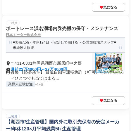
気になる
正社員
ボートレース浜名湖場内券売機の保守・メンテナンス
日本トーター株式会社
■実働7.5h・年休124日 ＜安定して働ける＞ 公営競技場スタッフ■
未経験大歓迎
〒431-0301静岡県湖西市新居町中之郷
月給22万4000円～27万4000円
資格 【応募条件】 普通自動車運転免許（AT可）をお持ちの方
＜ひとつでも当てはまる...
業界未経験歓迎
+17個
気になる
正社員
【湖西市/生産管理】国内外に取引先保有の安定メーカ
ー!年休120×月平均残業5h 生産管理