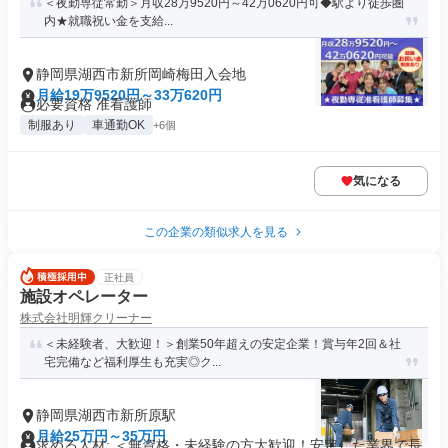
＜夜勤専従常勤＞月収28万9520円～42万0620円可◆駅より徒歩圏
内★就職祝い金を支給...
静岡県湖西市新所岡崎梅田入会地
月給19万9520円～33万620円
必要資格 准看護師
制服あり
車通勤OK
+6個
気になる
この企業の類似求人を見る
正社員
施設オペレーター
株式会社明輝クリーナー
＜未経験者、大歓迎！＞創業50年超えの安定企業！賞与年2回＆社
宅完備など福利厚生も充実◎ク...
静岡県湖西市新所原駅
月給25万円～35万円
求める人材: ＜無資格・未経験の方大歓迎！安定した業界で長