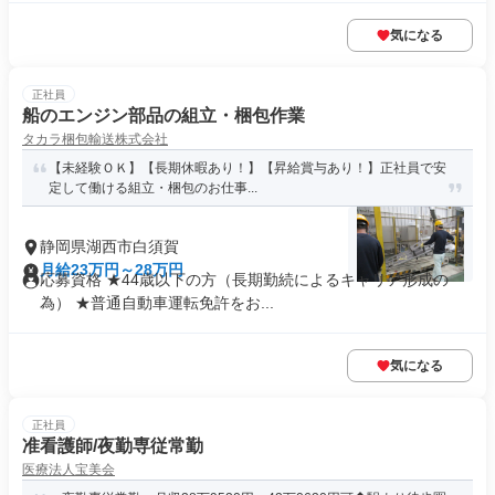
気になる
正社員
船のエンジン部品の組立・梱包作業
タカラ梱包輸送株式会社
【未経験ＯＫ】【長期休暇あり！】【昇給賞与あり！】正社員で安
定して働ける組立・梱包のお仕事...
静岡県湖西市白須賀
月給23万円～28万円
応募資格 ★44歳以下の方（長期勤続によるキャリア形成の
為） ★普通自動車運転免許をお...
気になる
正社員
准看護師/夜勤専従常勤
医療法人宝美会