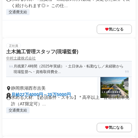
く続けられます◎＞ この仕...
交通費支給
気になる
正社員
土木施工管理スタッフ(現場監督)
中村土建株式会社
月残業7.4時間（2025年実績）・土日休み・転勤なし／未経験から
現場監督へ・資格取得費全...
静岡県湖西市吉美
月給22万4000円～25万5000円
求める人材: 【必須条件・スキル】 * 高卒以上 * 普通自動車免
許（AT限定可）...
交通費支給
気になる