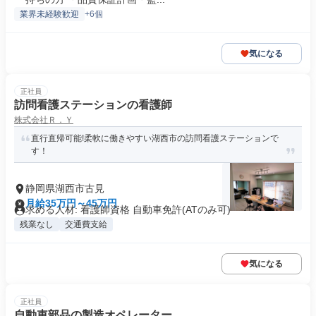
業界未経験歓迎
+6個
気になる
正社員
訪問看護ステーションの看護師
株式会社Ｒ．Ｙ
直行直帰可能!柔軟に働きやすい湖西市の訪問看護ステーションで
す！
静岡県湖西市古見
月給35万円～45万円
求める人材: 看護師資格 自動車免許(ATのみ可)
残業なし
交通費支給
気になる
正社員
自動車部品の製造オペレーター