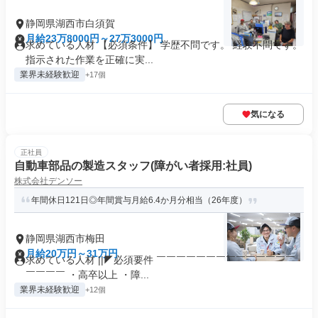
静岡県湖西市白須賀
月給23万8000円～27万3000円
求めている人材 【必須条件】 学歴不問です。 経験不問です。
指示された作業を正確に実...
業界未経験歓迎
+17個
気になる
正社員
自動車部品の製造スタッフ(障がい者採用:社員)
株式会社デンソー
年間休日121日◎年間賞与月給6.4か月分相当（26年度）
静岡県湖西市梅田
月給20万円～31万円
求めている人材 ||◤必須要件 ￣￣￣￣￣￣￣￣￣￣￣￣￣￣
￣￣￣￣ ・高卒以上 ・障...
業界未経験歓迎
+12個