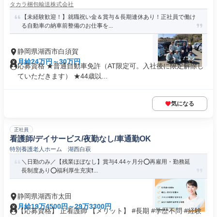
タカラ梱包輸送株式会社
【未経験歓迎！】就職祝い金＆賞与＆長期連休あり！正社員で働け
る自動車の納車前整備のお仕事を...
静岡県湖西市白須賀
月給24万円～30万円
応募資格 ★普通自動車免許（AT限定可。入社後に限定解除し
ていただきます） ★44歳以...
気になる
正社員
看護師/デイサービス/夜勤なし/車通勤OK
特別養護老人ホーム 湖西白萩
＼日勤のみ／【残業ほぼなし】賞与4.44ヶ月分⭕再雇用・勤務延
長制度あり⭕福利厚生充実❗️...
静岡県湖西市太田
月給19万4500円～29万3300円
【応募資格】 正看護師 【メリット】 #長期 #学歴不問 #経験