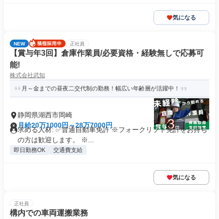
気になる
NEW
正社員
【賞与年3回】倉庫作業員/必要資格・経験無しで応募可
能!
株式会社武知
月～金までの昼夜二交代制の勤務！幅広い年齢層が活躍中！
静岡県湖西市岡崎
月給20万1000円～28万7000円
求める人材: ✅普通自動車免許 ※フォークリフト免許をお持ち
の方は歓迎します。 ※...
即日勤務OK
交通費支給
気になる
正社員
構内での車両運搬業務