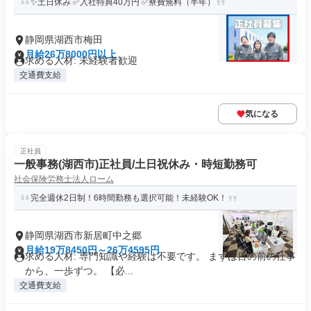
✨土日休み ✅入社特典40万円 ✅寮費無料（半年）
静岡県湖西市梅田
月給26万8000円以上
求める人材: 未経験者歓迎
交通費支給
気になる
正社員
一般事務(湖西市)正社員/土日祝休み・時短勤務可
社会保険労務士法人ローム
完全週休2日制！6時間勤務も選択可能！未経験OK！
静岡県湖西市新居町中之郷
月給19万8450円～26万4595円
求める人材: 専門知識や経験は不要です。 まずは目の前の仕事
から、一歩ずつ。 【必...
交通費支給