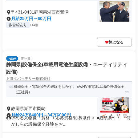
〒431-0431静岡県湖西市鷲津
月給25万円～60万円
歩合給あり
+14個
気になる
NEW
正社員
静岡県|設備保全(車載用電池生産設備・ユーティリティ
設備)
トヨタバッテリー株式会社
機械保全・電気保全の経験を活かす。EV/HV用電池工場の設備保全
（正社員）
静岡県湖西市岡崎
月給24万8400円～34万6000円
求める人物像・資格 ＜応募資格/応募条件＞ ■必須条件： ・何
かしらの設備保全経験をお...