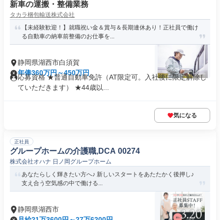
新車の運搬・整備業務
タカラ梱包輸送株式会社
【未経験歓迎！】就職祝い金＆賞与＆長期連休あり！正社員で働け
る自動車の納車前整備のお仕事を...
静岡県湖西市白須賀
年俸360万円～450万円
応募資格 ★普通自動車免許（AT限定可。入社後に限定解除し
ていただきます） ★44歳以...
気になる
正社員
グループホームの介護職,DCA 00274
株式会社オハナ 日ノ岡グループホーム
あなたらしく輝きたい方へ♪ 新しいスタートをあたたかく後押し♪
支え合う空気感の中で働ける...
静岡県湖西市
月給21万3600円～27万6200円