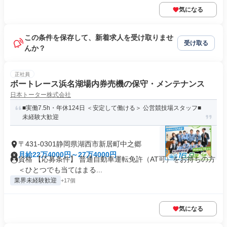
気になる
この条件を保存して、新着求人を受け取りませ
受け取る
んか？
正社員
ボートレース浜名湖場内券売機の保守・メンテナンス
日本トーター株式会社
■実働7.5h・年休124日 ＜安定して働ける＞ 公営競技場スタッフ■
未経験大歓迎
〒431-0301静岡県湖西市新居町中之郷
月給22万4000円～27万4000円
資格 【応募条件】 普通自動車運転免許（AT可）をお持ちの方
＜ひとつでも当てはまる...
業界未経験歓迎
+17個
気になる