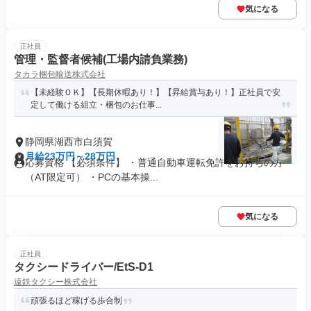
気になる
正社員
管理・監督者候補(工場内請負業務)
タカラ梱包輸送株式会社
【未経験ＯＫ】【長期休暇あり！】【昇給賞与あり！】正社員で安
定して働ける組立・梱包のお仕事...
静岡県湖西市白須賀
月給23万円～28万円
応募資格 【必須条件】 ・普通自動車運転免許をお持ちの方
（AT限定可） ・PCの基本操...
気になる
正社員
タクシードライバー/EtS-D1
遠鉄タクシー株式会社
頑張るほど稼げる歩合制