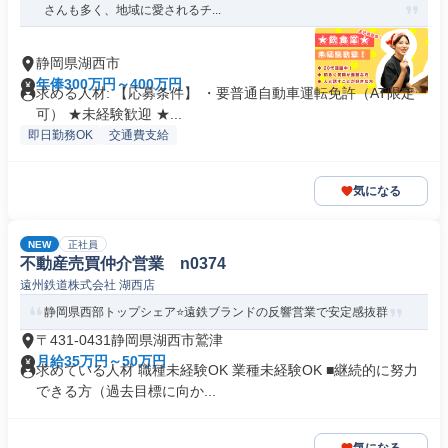
さんも多く、地域に愛されるチ...
静岡県湖西市
年俸300万円～400万円
求める人材: 【応募条件】 ・要普通自動車運転免許（AT限定
可） ★未経験歓迎 ★...
即日勤務OK
交通費支給
気になる
NEW
正社員
不動産売買仲介営業 n0374
遠州鉄道株式会社 湖西店
静岡県西部トップシェア⭐️遠鉄ブランドの反響営業で安定感抜群
〒431-0431静岡県湖西市鷲津
月給35万円～50万円
求めている人材 職種未経験OK 業種未経験OK ■継続的に努力
できる方（過去目標に向か...