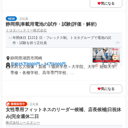
気になる
NEW
正社員
静岡県|車載用電池の試作・試験(評価・解析)
トヨタバッテリー株式会社
年間休日【121】日・フレックス制。トヨタグループで電池の試
作・試験を担う正社員
静岡県湖西市岡崎
月給25万8000円～34万6000円
求める人物像・資格 ＜最終学歴＞大学院、大学、短期大学、
専修・各種学校、高等専門学校、...
気になる
正社員
女性専用フィットネスのリーダー候補、店長候補|日祝休
み|完全週休二日
株式会社シーエヌシー