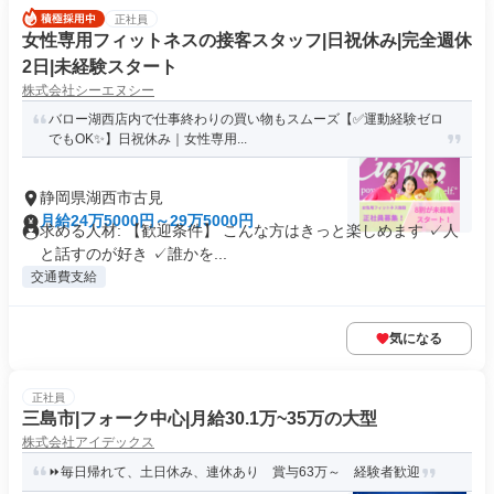
正社員
女性専用フィットネスの接客スタッフ|日祝休み|完全週休
2日|未経験スタート
株式会社シーエヌシー
バロー湖西店内で仕事終わりの買い物もスムーズ【✅運動経験ゼロ
でもOK✨】日祝休み｜女性専用...
静岡県湖西市古見
月給24万5000円～29万5000円
求める人材: 【歓迎条件】 こんな方はきっと楽しめます ✓人
と話すのが好き ✓誰かを...
交通費支給
気になる
正社員
三島市|フォーク中心|月給30.1万~35万の大型
株式会社アイデックス
⏩毎日帰れて、土日休み、連休あり 賞与63万～ 経験者歓迎