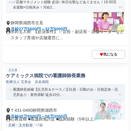
✅店舗マネジメント経験 必須✅休日出勤などありません！19:30完
全退勤×日祝休み！月給2...
静岡県湖西市古見
月給27万5000円～32万5000円
求める人材: 【必須条件】 ✅店長・副店長・店舗リーダーなど
スタッフ育成や店舗運営に...
気になる
正社員
ケアミックス病院での看護師師長業務
医療法人 宝美会 浜名病院
看護師長候補【託児所＆ナース／正社員・日勤のみ・日祝定休・託
児所あり・新所原駅 徒歩10分...
〒431-0400静岡県湖西市
月給45万8000円～58万3000円
応募資格 ■看護師免許証 ■臨床経験（5年以上）
主婦・主夫歓迎
+7個