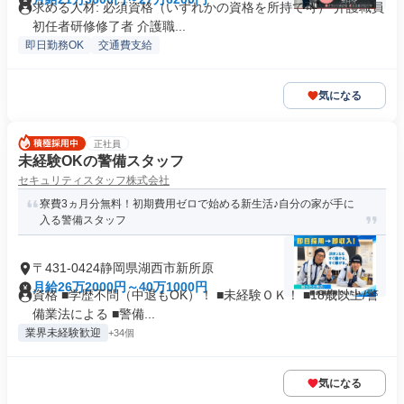
求める人材: 必須資格（いずれかの資格を所持で可） 介護職員
初任者研修修了者 介護職...
即日勤務OK
交通費支給
気になる
正社員
未経験OKの警備スタッフ
セキュリティスタッフ株式会社
寮費3ヵ月分無料！初期費用ゼロで始める新生活♪自分の家が手に
入る警備スタッフ
〒431-0424静岡県湖西市新所原
月給26万2000円～40万1000円
資格 ■学歴不問（中退もOK）！ ■未経験ＯＫ！ ■18歳以上/警
備業法による ■警備...
業界未経験歓迎
+34個
気になる