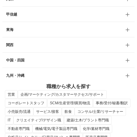
甲信越
東海
関西
中国・四国
九州・沖縄
職種から求人を探す
営業
企画/マーケティング/カスタマーサクセス/サポート
コーポレートスタッフ
SCM/生産管理/購買/物流
事務/受付/秘書/翻訳
小売販売/流通
サービス/接客
飲食
コンサル/士業/リサーチャー
IT
クリエイティブ/デザイン職
建築/土木/プラント専門職
不動産専門職
機械/電気/電子製品専門職
化学/素材専門職