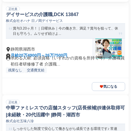
正社員
デイサービスの介護職,DCK 13847
株式会社オハナ 日ノ岡デイサービス
賞与3.20ヶ月！｜日曜休み｜今の働き方、満足？賞与を狙って、休
日も守ろう。ムリせず続けよ...
静岡県湖西市
月給20万4900円～26万7500円
求める人材: 必須資格（いずれかの資格を所持で可） 介護職員
初任者研修修了者 介護職...
残業なし
交通費支給
気になる
正社員
中華ファミレスでの店舗スタッフ(店長候補)|9連休取得可
|未経験・20代活躍中 |静岡・湖西市
株式会社五味八珍
しっかりした制度で安心して働きながら成長できる環境です♪ 常連