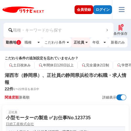
会員登録
ログイン
職種・キーワードから探す
条件保存
勤務地
職種
こだわり条件
正社員
年収
新着のみ
1
こだわり条件の追加設定を忘れていませんか？
土日祝休み
年間休日120日以上
完全週休2日制
学歴
湖西市（静岡県）、正社員の静岡県浜松市の転職・求人情
報
22
件
1
〜
22
件目を表示中
関連度順
新着順
詳細表示
正社員
小型モーターの製造 ✅お仕事No.123735
日総工産株式会社