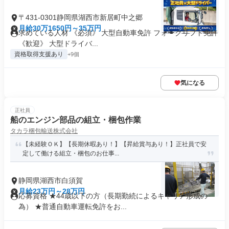
〒431-0301静岡県湖西市新居町中之郷
月給30万1650円～35万円
求めている人材 《必須》 大型自動車免許 フォークリフト免許
《歓迎》 大型ドライバ...
資格取得支援あり
+9個
気になる
正社員
船のエンジン部品の組立・梱包作業
タカラ梱包輸送株式会社
【未経験ＯＫ】【長期休暇あり！】【昇給賞与あり！】正社員で安
定して働ける組立・梱包のお仕事...
静岡県湖西市白須賀
月給23万円～28万円
応募資格 ★44歳以下の方（長期勤続によるキャリア形成の
為） ★普通自動車運転免許をお...