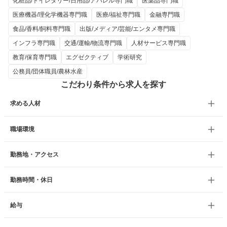
化粧品/トイレタリー/日用品/アパレル専門職
医薬品専門職
医療機器/理化学機器専門職
医療/福祉専門職
金融専門職
食品/香料/飼料専門職
出版/メディア/芸能/エンタメ専門職
インフラ専門職
交通/運輸/物流専門職
人材サービス専門職
教育/保育専門職
エグゼクティブ
学術研究
公務員/団体職員/農林水産
こだわり条件から求人を探す
求める人材
職場環境
勤務地・アクセス
勤務時間・休日
給与