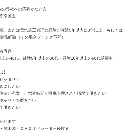
内の弊社への応募がない方

高卒以上

械、または電気施工管理の経験が直近5年以内に3年以上、もしくは
の実務経験（その場合ブランク不問）

者優遇

以上の40代・経験5年以上の50代・経験10年以上の60代活躍中

は】

ピッタリ！

めにしたい

体制が充実し、労働時間が徹底管理された職場で働きたい

キャリアを磨きたい

て働きたい

かせます

・施工図・ＣＡＤオペレーター経験者
