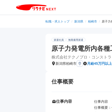
転職・求人トップ
/
新潟県
/
柏崎市
/
原子力
派遣社員
無期雇用派遣
原子力発電所内各種
株式会社テクノプロ・コンストラ
新潟県柏崎市
月給45万円以上
仕事概要
仕事内容
仕事内容

仕事概要：