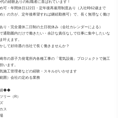
50代の経験ありの転職者に喜ばれています！

め可・年間休日122日・定年後再雇用制度あり（入社時62歳まで
め）の方が、定年後希望すれば継続勤務可）で、長く無理なく働け
あり・完全週休二日制の土日祝休み（会社カレンダーによる）

で通勤圏内だけで働きたい・余計な責任なしで仕事に集中したいな
ま叶えます。

かして好待遇の当社で長く働きませんか？

崎市の原子力発電所内各種工事の「電気設備」プロジェクトで施工
担います。

気施工管理者などの経験・スキルがいかせます

範囲）会社の定める業務

績◆◆

ツリー（R）



カス


