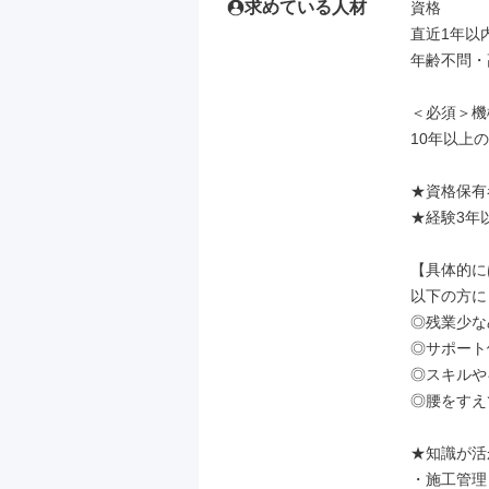
求めている人材
資格

直近1年以
年齢不問・
＜必須＞機
10年以上
★資格保有
★経験3年
【具体的に
以下の方に
◎残業少な
◎サポート
◎スキルや
◎腰をすえ
★知識が活
・施工管理