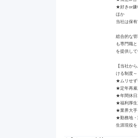
★好きor嫌
ほか

当社は保有
総合的な管
も専門職と
を提供して
【当社から
ける制度～

★ムリせず
★定年再雇
★年間休日1
★福利厚生
★業界大手
★勤務地・
生涯現役を