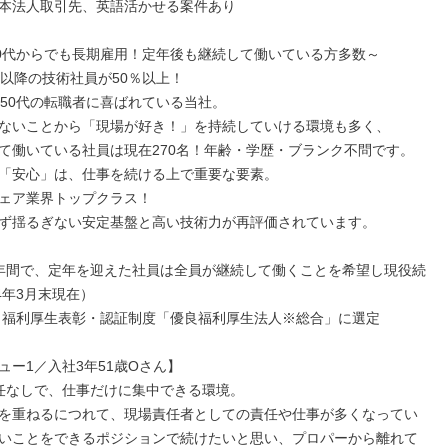
本法人取引先、英語活かせる案件あり

50代からでも長期雇用！定年後も継続して働いている方多数～

代以降の技術社員が50％以上！

・50代の転職者に喜ばれている当社。

ないことから「現場が好き！」を持続していける環境も多く、

て働いている社員は現在270名！年齢・学歴・ブランク不問です。

「安心」は、仕事を続ける上で重要な要素。

ェア業界トップクラス！

ず揺るぎない安定基盤と高い技術力が再評価されています。

年間で、定年を迎えた社員は全員が継続して働くことを希望し現役続
4年3月末現在）

年、福利厚生表彰・認証制度「優良福利厚生法人※総合」に選定

ュー1／入社3年51歳Oさん】

任なしで、仕事だけに集中できる環境。

を重ねるにつれて、現場責任者としての責任や仕事が多くなってい
いことをできるポジションで続けたいと思い、プロパーから離れて