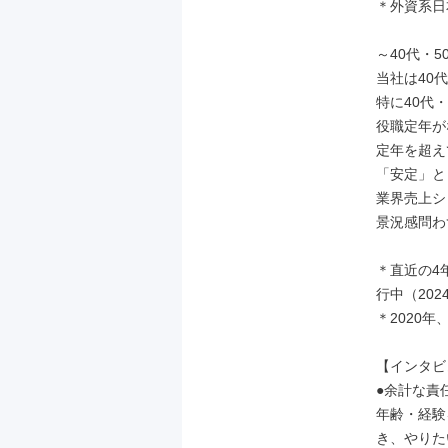
＊外資系日
～40代・
当社は40
特に40代
役職定年が
定年を超え
「安定」と
業界売上シ
景況感問わ
＊直近の4
行中（202
＊2020
【インタビ
●余計な責
年齢・経験
き、やりた