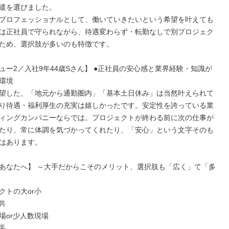
遣を選びました。

プロフェッショナルとして、働いていきたいという希望を叶えても
は正社員で守られながら、待遇変わらず・転勤なしで別プロジェク
ため、選択肢が多いのも特徴です。

ュー2／入社9年44歳Sさん】 ●正社員の安心感と業界経験・知識が
環境

望した、「地元から通勤圏内」「基本土日休み」は当然叶えられて
り待遇・福利厚生の充実は嬉しかったです。安定性を誇っている業
ィングカンパニーならでは。プロジェクトが終わる前に次の仕事が
たり、常に体調を気づかってくれたり、「安心」という文字そのも
はあります。

あなたへ】 ～大手だからこそのメリット、選択肢も「広く」て「多
トの大or小

共

or少人数現場

手
