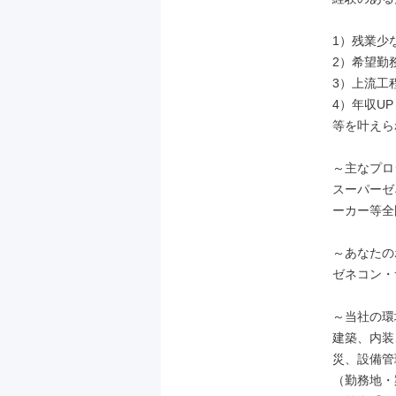
1）残業少
2）希望勤
3）上流工程
4）年収UP

等を叶えら
～主なプロ
スーパーゼ
ーカー等全
～あなたの
ゼネコン・
～当社の環
建築、内装
災、設備管
（勤務地・