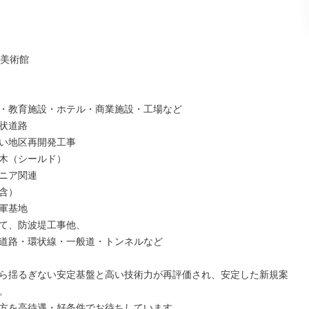
美術館

・教育施設・ホテル・商業施設・工場など

状道路

い地区再開発工事

木（シールド）

ニア関連

含）

軍基地

て、防波堤工事他、

道路・環状線・一般道・トンネルなど

ら揺るぎない安定基盤と高い技術力が再評価され、安定した新規案


方を高待遇・好条件でお待ちしています。
