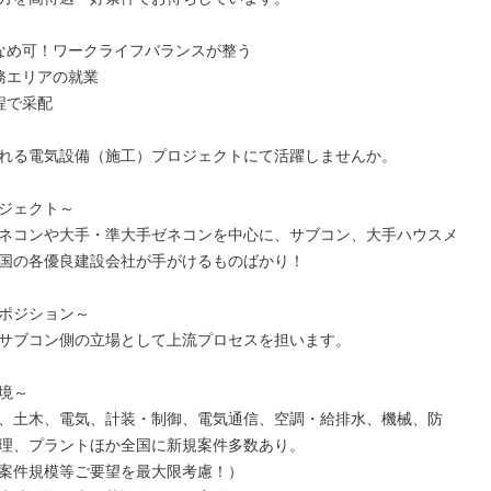
なめ可！ワークライフバランスが整う

務エリアの就業

で采配

れる電気設備（施工）プロジェクトにて活躍しませんか。

ジェクト～

ネコンや大手・準大手ゼネコンを中心に、サブコン、大手ハウスメ
国の各優良建設会社が手がけるものばかり！

ポジション～

サブコン側の立場として上流プロセスを担います。

境～

、土木、電気、計装・制御、電気通信、空調・給排水、機械、防
理、プラントほか全国に新規案件多数あり。

案件規模等ご要望を最大限考慮！）
