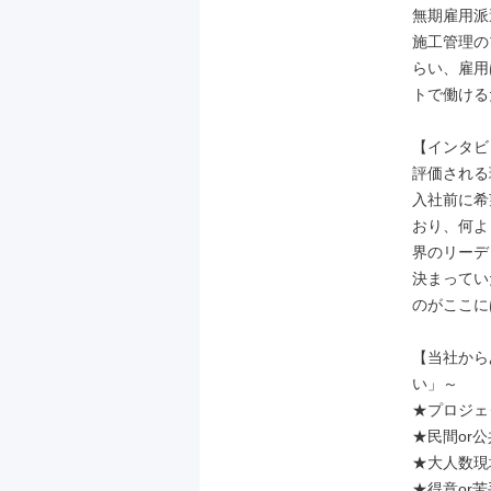
無期雇用派
施工管理の
らい、雇用
トで働ける
【インタビ
評価される
入社前に希
おり、何よ
界のリーデ
決まってい
のがここに
【当社から
い」～

★プロジェク
★民間or公
★大人数現場
★得意or苦