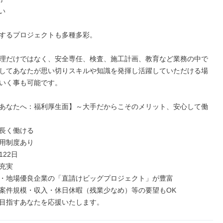
い

するプロジェクトも多種多彩。

理だけではなく、安全専任、検査、施工計画、教育など業務の中で
してあなたが思い切りスキルや知識を発揮し活躍していただける場
いく事も可能です。

あなたへ：福利厚生面】～大手だからこそのメリット、安心して働
長く働ける

用制度あり

22日

充実

・地場優良企業の「直請けビッグプロジェクト」が豊富

案件規模・収入・休日休暇（残業少なめ）等の要望もOK

目指すあなたを応援いたします。