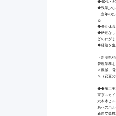
◆40代・
◆残業少な
（定年のた
る

◆長期休暇
◆転勤なし
どのわがま
◆経験を生
・新潟県柏
管理業務を
※機械、電
※（変更の
◆◆施工実
東京スカイ
六本木ヒルズ
あべのハル
新国立競技場