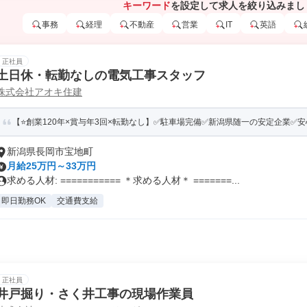
キーワード
を設定して求人を絞り込みまし
事務
経理
不動産
営業
IT
英語
正社員
土日休・転勤なしの電気工事スタッフ
株式会社アオキ住建
【⭐️創業120年×賞与年3回×転勤なし】✅駐車場完備✅新潟県随一の安定企業✅安心
新潟県長岡市宝地町
月給25万円～33万円
求める人材: =========== ＊求める人材＊ =======...
即日勤務OK
交通費支給
正社員
井戸掘り・さく井工事の現場作業員