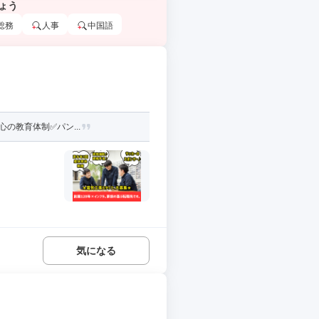
ょう
総務
人事
中国語
の教育体制✅パン...
気になる