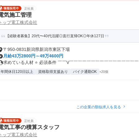
正社員
電気施工管理
トップ電工株式会社
【経験者募集】20代〜40代活躍◎直行直帰OK◎年休127日
〒950-0831新潟県新潟市東区下場
月給43万2800円～49万4600円
求めている人材 ⭐ 必須条件 ￣￣V￣￣￣￣￣￣￣￣￣￣￣￣￣￣￣￣￣
年間休日120日以上
資格取得支援あり
バイク通勤OK
+20個
この企業の類似求人を見る
正社員
電気工事の積算スタッフ
トップ電工株式会社