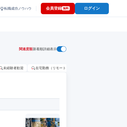
会員登録
ログイン
転職成功ノウハウ
無料
関連度順
新着順
詳細表示
未経験者歓迎
在宅勤務（リモートワーク）OK
家賃補助・住宅手当