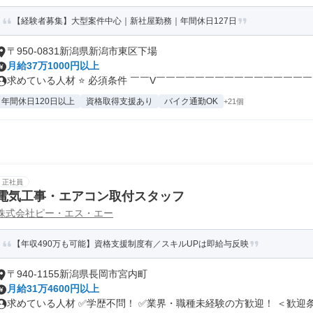
【経験者募集】大型案件中心｜新社屋勤務｜年間休日127日
〒950-0831新潟県新潟市東区下場
月給37万1000円以上
求めている人材 ⭐ 必須条件 ￣￣V￣￣￣￣￣￣￣￣￣￣￣￣￣￣￣￣￣
年間休日120日以上
資格取得支援あり
バイク通勤OK
+21個
正社員
電気工事・エアコン取付スタッフ
株式会社ピー・エス・エー
【年収490万も可能】資格支援制度有／スキルUPは即給与反映
〒940-1155新潟県長岡市宮内町
月給31万4600円以上
求めている人材 ✅学歴不問！ ✅業界・職種未経験の方歓迎！ ＜歓迎条.