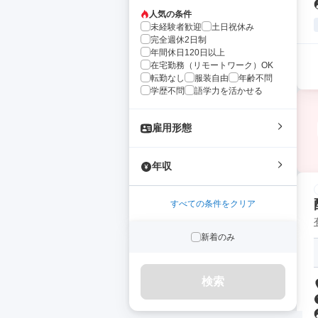
人気の条件
未経験者歓迎
土日祝休み
完全週休2日制
年間休日120日以上
在宅勤務（リモートワーク）OK
転勤なし
服装自由
年齢不問
学歴不問
語学力を活かせる
雇用形態
年収
すべての条件をクリア
新着のみ
検索