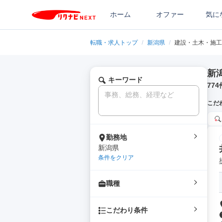
ホーム
オファー
気に
転職・求人トップ
/
新潟県
/
建設・土木・施工
新
キーワード
774
こだ
勤務地
新潟県
条件をクリア
職種
こだわり条件