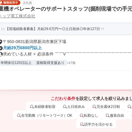
正社員
重機オペレーターのサポートスタッフ(掘削現場での手元
トップ電工株式会社
【現場経験者募集】月給29.6万円〜◎土日祝休◎年休127日
〒950-0831新潟県新潟市東区下場
月給29万6800円以上
求めている人材 ⭐ 必須条件 ￣￣V￣￣￣￣￣￣￣￣￣￣￣￣￣￣￣￣￣
年間休日120日以上
資格取得支援あり
+17個
こだわり条件
を設定して求人を絞り込みま
未経験者歓迎
土日祝休み
完全週休2日制
在宅勤務（リモートワーク）OK
転勤なし
服装自由
語学力を活かせる