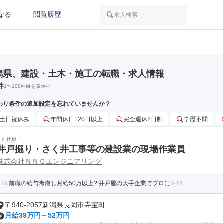
なる
閲覧履歴
求人検索
潟県、建設・土木・施工の転職・求人情報
件
1
〜
100
件目を表示中
わり条件の追加設定を忘れていませんか？
土日祝休み
年間休日120日以上
完全週休2日制
学歴不問
正社員
井戸掘り・さく井工事等の建設業の現場作業員
株式会社ＮＮＣエンジニアリング
前職の給与考慮し月給50万以上?!井戸屋の大手企業でプロに✨
〒940-2057新潟県長岡市寺宝町
月給39万円～52万円