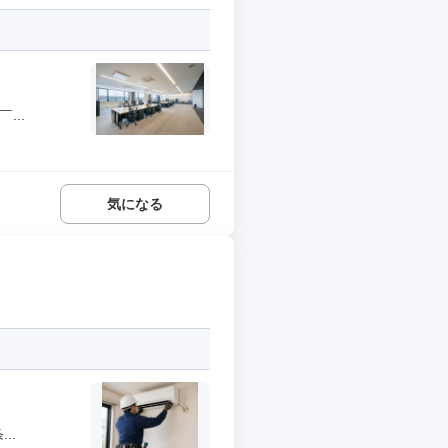
...
気になる
..