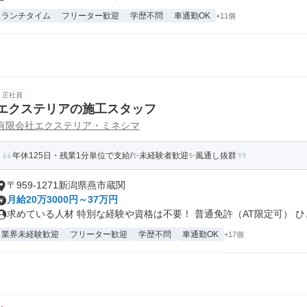
ランチタイム
フリーター歓迎
学歴不問
車通勤OK
+11個
正社員
エクステリアの施工スタッフ
有限会社エクステリア・ミネシマ
年休125日・残業1分単位で支給/✨未経験者歓迎✨風通し抜群
〒959-1271新潟県燕市蔵関
月給20万3000円～37万円
求めている人材 特別な経験や資格は不要！ 普通免許（AT限定可） ひと.
業界未経験歓迎
フリーター歓迎
学歴不問
車通勤OK
+17個