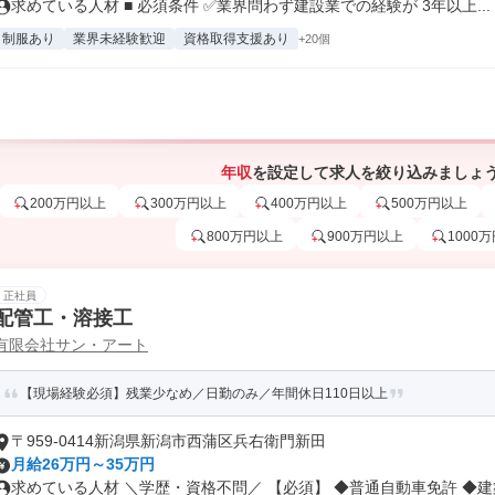
求めている人材 ■ 必須条件 ✅業界問わず建設業での経験が 3年以上...
制服あり
業界未経験歓迎
資格取得支援あり
+20個
年収
を設定して求人を絞り込みましょ
200万円以上
300万円以上
400万円以上
500万円以上
800万円以上
900万円以上
1000
正社員
配管工・溶接工
有限会社サン・アート
【現場経験必須】残業少なめ／日勤のみ／年間休日110日以上
〒959-0414新潟県新潟市西蒲区兵右衛門新田
月給26万円～35万円
求めている人材 ＼学歴・資格不問／ 【必須】 ◆普通自動車免許 ◆建築.