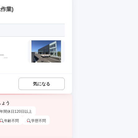
作業)
...
気になる
しょう
年間休日120日以上
年齢不問
学歴不問