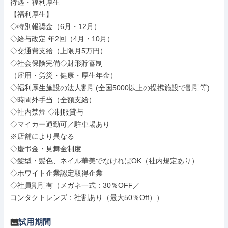
待遇・福利厚生

【福利厚生】

◇特別報奨金（6月・12月）

◇給与改定 年2回（4月・10月）

◇交通費支給（上限月5万円）

◇社会保険完備◇財形貯蓄制

（雇用・労災・健康・厚生年金）

◇福利厚生施設の法人割引(全国5000以上の提携施設で割引等)

◇時間外手当（全額支給）

◇社内禁煙 ◇制服貸与

◇マイカー通勤可／駐車場あり

※店舗により異なる

◇慶弔金・見舞金制度

◇髪型・髪色、ネイル華美でなければOK（社内規定あり）

◇ホワイト企業認定取得企業

◇社員割引有（メガネ一式：30％OFF／

コンタクトレンズ：社割あり（最大50％Off））
試用期間