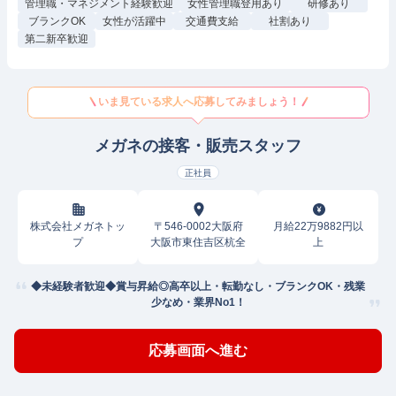
管理職・マネジメント経験歓迎
女性管理職登用あり
研修あり
ブランクOK
女性が活躍中
交通費支給
社割あり
第二新卒歓迎
いま見ている求人へ応募してみましょう！
メガネの接客・販売スタッフ
正社員
株式会社メガネトッ
〒546-0002大阪府
月給22万9882円以
プ
大阪市東住吉区杭全
上
◆未経験者歓迎◆賞与昇給◎高卒以上・転勤なし・ブランクOK・残業
少なめ・業界No1！
応募画面へ進む