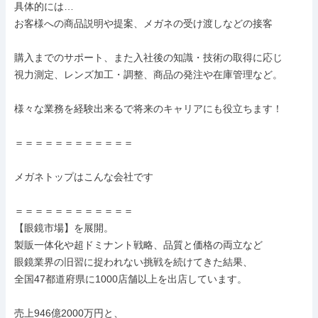
具体的には…

お客様への商品説明や提案、メガネの受け渡しなどの接客

購入までのサポート、また入社後の知識・技術の取得に応じ

視力測定、レンズ加工・調整、商品の発注や在庫管理など。

様々な業務を経験出来るで将来のキャリアにも役立ちます！

＝＝＝＝＝＝＝＝＝＝＝＝

メガネトップはこんな会社です

＝＝＝＝＝＝＝＝＝＝＝＝

【眼鏡市場】を展開。

製販一体化や超ドミナント戦略、品質と価格の両立など

眼鏡業界の旧習に捉われない挑戦を続けてきた結果、

全国47都道府県に1000店舗以上を出店しています。

売上946億2000万円と、
