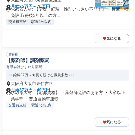
大阪府大阪市東住吉区湯里
月給25万円～70万円
求める人材: 【学歴・経験・性別いっさい不問！】 ・普通一種
免許 取得後3年以上の方...
交通費支給
駅近5分以内
気になる
正社員
【薬剤師】調剤薬局
有限会社ひまわり薬局
給料37万～★長く続ける職員多数♪
大阪府大阪市東住吉区
月給37万円～49万円
求める人材: 【応募資格】 ・薬剤師免許のある方 ・大卒以上
薬学部 ・普通自動車運転...
交通費支給
駅近5分以内
気になる