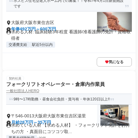
ホスピス住宅型老人ホーム内での募集！！令和7年4月1日新規開設
です
大阪府大阪市東住吉区
年俸492万円～600万円
求める人材: 臨床経験3年程度 看護師/准看護師の免許・資格取
得者
交通費支給
駅近5分以内
気になる
契約社員
フォークリフトオペレーター・倉庫内作業員
一般社団法人HERO
9時〜17時勤務・昼食会社負担・賞与有・年休120日以上!!
〒546-0013大阪府大阪市東住吉区湯里
月給28万円～35万円
求めている人材 【求める人材】 ・フォークリフト免許をお持
ちの方 ・真面目にコツコツ取...