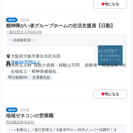
気になる
NEW
正社員
精神障がい者グループホームの生活支援員【日勤】
一般社団法人PeerLink
未経験歓迎
大阪府大阪市東住吉区矢田
月給25万円以上
求める人材: 福祉の資格・経験は不問 経験者・有資格者（社
会福祉士・精神保健福祉...
即日勤務OK
交通費支給
気になる
NEW
正社員
地域ゼネコンの営業職
高知建設株式会社
＜転勤なし／直行直帰◎／大阪市中心＞20代メンバー活躍中！オ