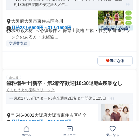
約180施設展開の安定法人／年...
大阪府大阪市東住吉区今川
月給23万6500円～31万1500円
求める人材: ＜必須条件＞ 保育士資格 年齢・性別不問 ※ブラ
ンクのある方・未経験...
交通費支給
気になる
正社員
歯科衛生士|新卒・第2新卒歓迎|18:30退勤&残業なし
くまたうえの歯科クリニック
月給27.5万円スタート♪完全週休2日制＆年間休日125日！
〒546-0002大阪府大阪市東住吉区杭全
月給27万5000円～36万5000円
求めている人材 ※要歯科衛生士資格 ＼ こんな方歓迎します
／ ✅今年卒業されたばか...
ホーム
オファー
気になる
主婦・主夫歓迎
+32個