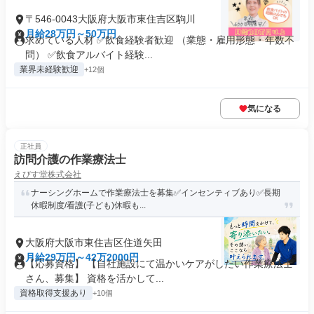
〒546-0043大阪府大阪市東住吉区駒川
月給28万円～50万円
求めている人材 ✅飲食経験者歓迎 （業態・雇用形態・年数不
問） ✅飲食アルバイト経験...
業界未経験歓迎
+12個
気になる
正社員
訪問介護の作業療法士
えびす堂株式会社
ナーシングホームで作業療法士を募集✅インセンティブあり✅長期
休暇制度/看護(子ども)休暇も...
大阪府大阪市東住吉区住道矢田
月給29万円～42万2000円
【応募資格】 【自社施設にて温かいケアがしたい作業療法士
さん、募集】 資格を活かして...
資格取得支援あり
+10個