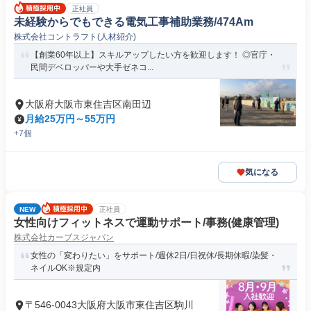
正社員
未経験からでもできる電気工事補助業務/474Am
株式会社コントラフト(人材紹介)
【創業60年以上】スキルアップしたい方を歓迎します！ ◎官庁・
民間デベロッパーや大手ゼネコ...
大阪府大阪市東住吉区南田辺
月給25万円～55万円
+7個
気になる
NEW
正社員
女性向けフィットネスで運動サポート/事務(健康管理)
株式会社カーブスジャパン
女性の「変わりたい」をサポート/週休2日/日祝休/長期休暇/染髪・
ネイルOK※規定内
〒546-0043大阪府大阪市東住吉区駒川