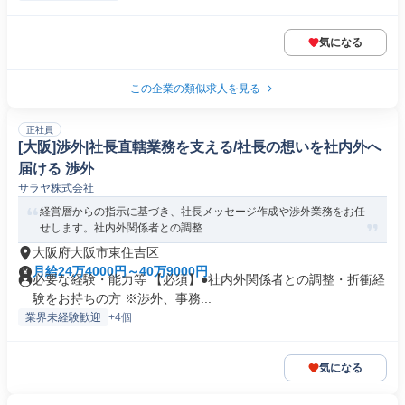
気になる
この企業の類似求人を見る
正社員
[大阪]渉外|社長直轄業務を支える/社長の想いを社内外へ
届ける 渉外
サラヤ株式会社
経営層からの指示に基づき、社長メッセージ作成や渉外業務をお任
せします。社内外関係者との調整...
大阪府大阪市東住吉区
月給24万4000円～40万9000円
必要な経験・能力等 【必須】●社内外関係者との調整・折衝経
験をお持ちの方 ※渉外、事務...
業界未経験歓迎
+4個
気になる