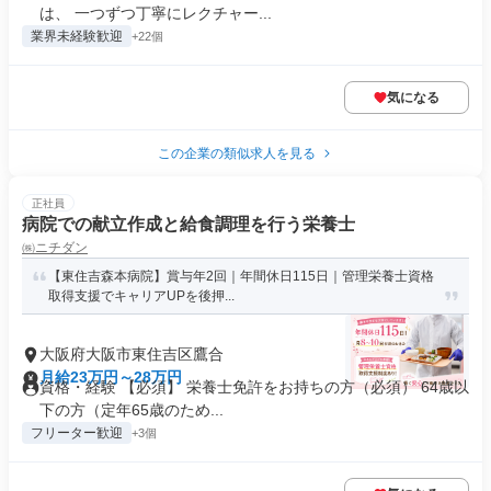
は、 一つずつ丁寧にレクチャー...
業界未経験歓迎
+22個
気になる
この企業の類似求人を見る
正社員
病院での献立作成と給食調理を行う栄養士
㈱ニチダン
【東住吉森本病院】賞与年2回｜年間休日115日｜管理栄養士資格
取得支援でキャリアUPを後押...
大阪府大阪市東住吉区鷹合
月給23万円～28万円
資格・経験 【必須】 栄養士免許をお持ちの方（必須） 64歳以
下の方（定年65歳のため...
フリーター歓迎
+3個