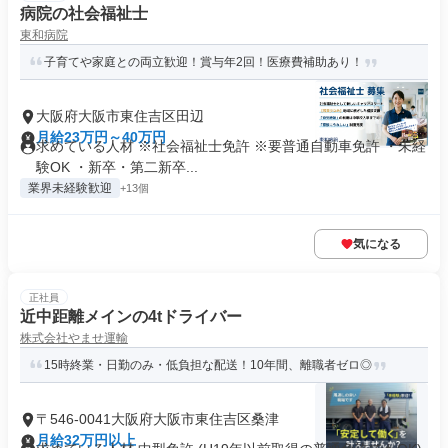
病院の社会福祉士
東和病院
子育てや家庭との両立歓迎！賞与年2回！医療費補助あり！
大阪府大阪市東住吉区田辺
月給23万円～40万円
求めている人材 ※社会福祉士免許 ※要普通自動車免許 ・未経
験OK ・新卒・第二新卒...
業界未経験歓迎
+13個
気になる
正社員
近中距離メインの4tドライバー
株式会社やませ運輸
15時終業・日勤のみ・低負担な配送！10年間、離職者ゼロ◎
〒546-0041大阪府大阪市東住吉区桑津
月給32万円以上