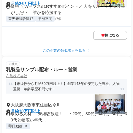
月給26万円以上
資格 ＼カーブスのおすすめポイント／ 人をサポートする仕事
がしたい… 誰かを応援する...
業界未経験歓迎
学歴不問
+7個
気になる
この企業の類似求人を見る
正社員
乳製品サンプル配布・ルート営業
布亀株式会社
【未経験から月給30万円以上！】創業143年の安定した当社。人物
重視・年齢学歴不問です！
大阪府大阪市東住吉区今川
月給30万円以上
求める人材: ・未経験歓迎！ ・20代、30代、40代、50代、6
0代と幅広い年代...
即日勤務OK