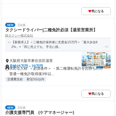
気になる
NEW
正社員
タクシードライバー|二種免許必須【湯里営業所】
錦タクシー株式会社
【新着求人】＜二種免許保持者に支度金15万円＞「最大歩合6
2%」×「同じ売上でも、手元に残...
大阪府大阪市東住吉区湯里
月給25万円～70万円
求める人材: ＜必須条件＞ ・第二種運転免許をお持ちの方 ・
普通一種免許取得後3年以...
交通費支給
駅近5分以内
気になる
NEW
正社員
介護支援専門員 (ケアマネージャー)