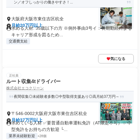
ン／オフしっかりの働きやすさ！...
大阪府大阪市東住吉区杭全
月給20万円以上
求める人材: 35歳以下の方 ※例外事由3号イ：長期勤続による
キャリア形成を図るため...
交通費支給
気になる
正社員
ルート収集4tドライバー
株式会社エコクリーン
夜間収集◎未経験者多数◎中型取得支援あり◎高月給37万円～
〒546-0002大阪府大阪市東住吉区杭全
月給37万円以上
求めている人材 ✅要普通自動車運転免許（AT限定不可） ✅中
型免許をお持ちの方歓迎 └...
業界未経験歓迎
+28個