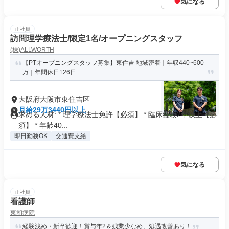
気になる
正社員
訪問理学療法士/限定1名/オープニングスタッフ
(株)ALLWORTH
【PTオープニングスタッフ募集】東住吉 地域密着｜年収440~600
万｜年間休日126日:...
大阪府大阪市東住吉区
月給29万3440円以上
求める人材: * 理学療法士免許【必須】 * 臨床経験2年以上【必
須】 * 年齢40...
即日勤務OK
交通費支給
気になる
正社員
看護師
東和病院
経験浅め・新卒歓迎！賞与年2＆残業少なめ、処遇改善あり！