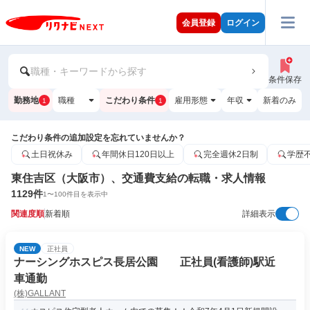
会員登録
ログイン
職種・キーワードから探す
条件保存
勤務地
職種
こだわり条件
雇用形態
年収
新着のみ
1
1
こだわり条件の追加設定を忘れていませんか？
土日祝休み
年間休日120日以上
完全週休2日制
学歴
東住吉区（大阪市）、交通費支給の転職・求人情報
1129
件
1
〜
100
件目を表示中
関連度順
新着順
詳細表示
NEW
正社員
ナーシングホスピス長居公園 正社員(看護師)駅近
車通勤
(株)GALLANT