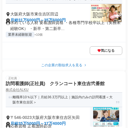
大阪府大阪市東住吉区田辺
月給31万6000円～35万6000円
求めている人材 要看護師資格 ・各種専門学校卒以上（実務未
経験OK） ・新卒・第二新卒...
業界未経験歓迎
+10個
気になる
この企業の類似求人を見る
正社員
訪問看護師(正社員) クランコート東住吉弐番館
株式会社ALKU
離職率10％以下｜月給36.3万円以上｜施設内のみの訪問看護＜大
阪市東住吉区＞
〒546-0023大阪府大阪市東住吉区矢田
月給35万5000円～37万4000円
応募資格 正看護師必須