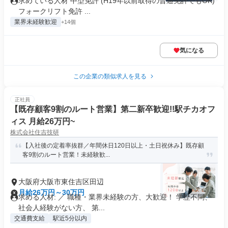
求めている人材 中型免許 (H19年以前取得の普通免許でもOK)
フォークリフト免許 ...
業界未経験歓迎
+14個
気になる
この企業の類似求人を見る
正社員
【既存顧客9割のルート営業】第二新卒歓迎!!駅チカオフ
ィス 月給26万円~
株式会社住吉技研
【入社後の定着率抜群／年間休日120日以上・土日祝休み】既存顧
客9割のルート営業！未経験歓...
大阪府大阪市東住吉区田辺
月給26万円～30万円
求める人材: ／ 職種・業界未経験の方、大歓迎！ 学歴不問、
社会人経験がない方、 第...
交通費支給
駅近5分以内