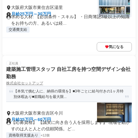
大阪府大阪市東住吉区湯里
月給25万円～30万円
求める人材: 【必須条件・スキル】 ・日商簿記3級以上の知識
をお持ちの方、あるいは経...
交通費支給
気になる
正社員
建築施工管理スタッフ 自社工房を持つ空間デザイン会社
勤務
株式会社セットアップ
【本気で挑む人に、納得の環境を】■3年ごとに給与付きの1ヶ月特
別休暇あり■前職給与を最大限...
大阪府大阪市東住吉区今川
月給35万円～60万円
【応募資格】 【誠実に向き合う人を採用します】 現場を動か
すのは人と人との信頼関係。ど...
資格取得支援あり
+12個