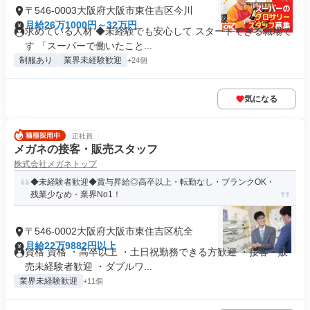
〒546-0003大阪府大阪市東住吉区今川
月給26万1000円～32万円
求めている人材 ◆未経験でも安心して スタートできる職場で
す 「スーパーで働いたこと...
制服あり
業界未経験歓迎
+24個
気になる
正社員
メガネの接客・販売スタッフ
株式会社メガネトップ
◆未経験者歓迎◆賞与昇給◎高卒以上・転勤なし・ブランクOK・
残業少なめ・業界No1！
〒546-0002大阪府大阪市東住吉区杭全
月給22万9882円以上
資格 資格 ・高卒以上 ・土日祝勤務できる方歓迎 ・接客・販
売未経験者歓迎 ・ダブルワ...
業界未経験歓迎
+11個