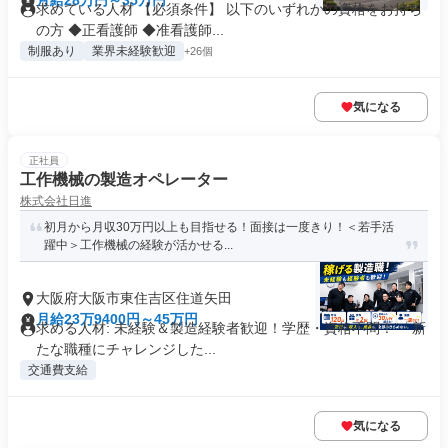
田
月給28万円～35万円
求めている人材 【必須条件】 以下のいずれかの資格をお持ち
の方 ◆正看護師 ◆准看護師...
制服あり
業界未経験歓迎
+26個
気になる
正社員
工作機械の製造オペレーター
株式会社日進
初月から月収30万円以上も目指せる！面接は一度きり！＜若手活
躍中＞工作機械の経験が活かせる...
大阪府大阪市東住吉区住道矢田
月給23万9400円～45万円
求める人材: 未経験＆製造経験者歓迎！学歴・資格不問！ 「新
たな職種にチャレンジした...
交通費支給
気になる