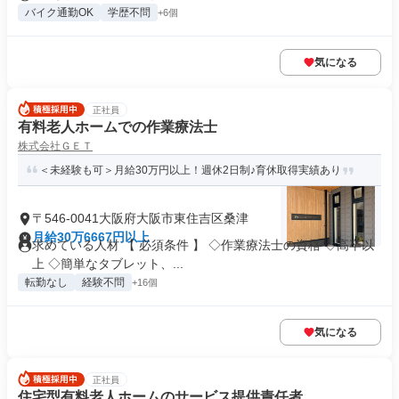
バイク通勤OK
学歴不問
+6個
気になる
正社員
有料老人ホームでの作業療法士
株式会社ＧＥＴ
＜未経験も可＞月給30万円以上！週休2日制♪育休取得実績あり
〒546-0041大阪府大阪市東住吉区桑津
月給30万6667円以上
求めている人材 【 必須条件 】 ◇作業療法士の資格 ◇高卒以
上 ◇簡単なタブレット、...
転勤なし
経験不問
+16個
気になる
正社員
住宅型有料老人ホームのサービス提供責任者