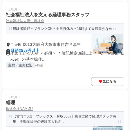
正社員
社会福祉法人を支える経理事務スタッフ
社会福祉法人隆生福祉会
経験者歓迎＊ブランクOK＊土日祝休み＊18時まで＆残業少なめ
〒546-0013大阪府大阪市東住吉区湯里
月給25万円以上
求めている人材 ＜必須＞ ＊簿記検定3級以上 ＊PC（Word、E
xcel）の基本操作...
主婦・主夫歓迎
+15個
気になる
正社員
経理
株式会社NAMIJU
【賞与年3回・フレックス・月収30万】東住吉区で経理スタッフ募
集！不動産経理の経験者大歓迎...