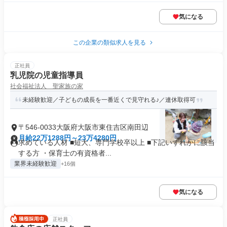
気になる
この企業の類似求人を見る
正社員
乳児院の児童指導員
社会福祉法人 聖家族の家
未経験歓迎／子どもの成長を一番近くで見守れる♪／連休取得可
〒546-0033大阪府大阪市東住吉区南田辺
月給22万1288円～23万4280円
求めている人材 ■短大、専門学校卒以上 ■下記いずれかに該当
する方 ・保育士の有資格者...
業界未経験歓迎
+16個
気になる
正社員