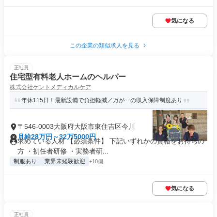
気になる
この企業の類似求人を見る
正社員
住宅型有料老人ホームのヘルパー
株式会社ケントメディカルケア
年休115日！最新設備で負担軽減／万が一の収入保障制度あり
〒546-0003大阪府大阪市東住吉区今川
月給28万円～32万5000円
求めている人材 【必須条件】 下記いずれかの資格をお持ちの
方 ・初任者研修 ・実務者研...
制服あり
業界未経験歓迎
+10個
気になる
正社員