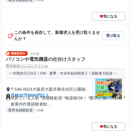
業界未経験歓迎
+30個
気になる
この条件を保存して、新着求人を受け取りませ
受け取る
んか？
正社員
パソコンや電気機器の仕分けスタッフ
株式会社パソコンファーム
年間休日120日！GW・夏季・年末年始休暇有り！経験者大歓迎
〒546-0024大阪府大阪市東住吉区公園南矢
田
月給30万8880円以上
求めている人材 *未経験歓迎 *無資格OK！ *数字に強い方歓迎 *
倉庫内作業経験者歓...
業界未経験歓迎
+18個
気になる