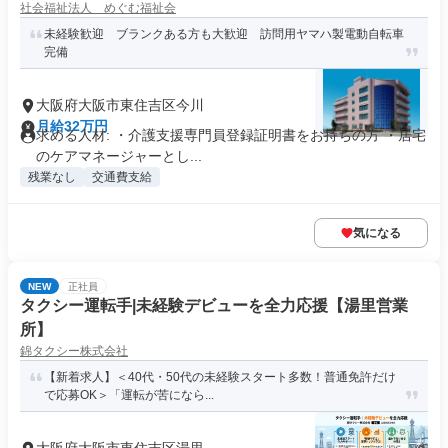
社会福祉法人 めぐむ福祉会
未経験歓迎 ブランクある方も大歓迎 訪問用ヤマハ製電動自転車
完備
大阪府大阪市東住吉区今川
月給32万円
求める人材: ・介護支援専門員登録証明書をお持ちの方 ・居宅
のケアマネージャーとし...
残業なし
交通費支給
気になる
NEW
正社員
タクシー運転手|未経験デビューを全力応援【湯里営業
所】
錦タクシー株式会社
【新着求人】＜40代・50代の未経験スタート多数！普通免許だけ
で応募OK＞「運転が苦になら...