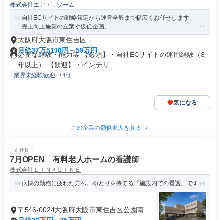
株式会社エア・リゾーム
自社ECサイトの戦略策定から運営全般まで幅広くお任せします。
売上向上施策の立案や販促企画、...
大阪府大阪市東住吉区
月給37万5100円～59万円
必要な経験・能力等 【必須】・自社ECサイトの運用経験（3
年以上） 【歓迎】・インテリ...
業界未経験歓迎
+4個
気になる
この企業の類似求人を見る
正社員
7月OPEN 有料老人ホームの看護師
株式会社ＬＩＮＫＬＩＮＥ
病棟の勤務に疲れた方へ。ゆとりを持てる「施設内での看護」です
〒546-0024大阪府大阪市東住吉区公園南矢