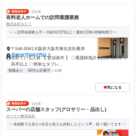
正社員
有料老人ホームでの訪問看護業務
株式会社ＧＥＴ
＜訪問未経験も可＞月給30万円以上！週休2日制♪研修制度◎
〒546-0041大阪府大阪市東住吉区桑津
月給30万6667円以上
求めている人材 【 必須条件 】 ◇看護師免許をお持ちの方 ◇
高卒以上 ◇簡単なタブレ...
制服あり
60代も応募可
+19個
気になる
正社員
スーパーの店舗スタッフ(グロサリー・品出し)
オーケー株式会社
未経験でも安心⭐生活も収入も好転したという声、続々届いてます