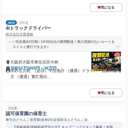
気になる
NEW
正社員
4tトラックドライバー
株式会社京豊運輸
✨完全週休2日制✨19:00出社の夜間配送！夜の混雑のないルートを
スイスイ運行できます♪
大阪府大阪市東住吉区今林
月給32万3000円～36万円
求める人材: （必須）中型免許 （優遇）ドライバー経験のある
方 （優遇）繁忙期出...
気になる
正社員
認可保育園の保育士
東住吉どろんこ保育園(仮称)/社会福祉法人どろんこ会
【資格保有/資格取得予定の方】オープニングスタッフ募集！全国