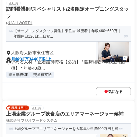
正社員
訪問看護師/スペシャリスト/2名限定オープニングスタッ
フ
(株)ALLWORTH
【オープニングスタッフ募集】東住吉 域密着｜年収460~650万｜
年間休日126日:土日祝...
大阪府大阪市東住吉区
月給32万3440円以上
求める人材: * 正看護師資格【必須】 * 臨床経験2年以上【必
須】 * 年齢40歳...
即日勤務OK
交通費支給
気になる
正社員
上場企業グループ飲食店のエリアマーネージャー候補
株式会社フジオフードシステム
上場グループでエリアマネージャーを大募集✨年収600万円も可