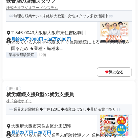
飲食店の店舗スタッフ
株式会社フジオフードシステム
無理な残業ナシ✨未経験大歓迎✨女性スタッフ多数活躍中
〒546-0043大阪府大阪市東住吉区駒川
月給24万7000円～34万2000円
求めている人材 ✅45歳以下 ※長期勤続によるキャリア形成を
図るため ★業種・職種未...
業界未経験歓迎
+12個
気になる
正社員
就労継続支援B型の就労支援員
株式会社ホイミ
業界未経験歓迎◆年休120日◆残業ほぼなし◆昇給＆賞与あり
大阪府大阪市東住吉区北田辺駅
月給23万円～26万円
求めている人材 ＼＼業界未経験歓迎／／ 業務に必要なこと