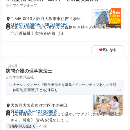
ライフケアグループ
〒546-0013大阪府大阪市東住吉区湯里
月給31万5000円～35万5000円
求める人物像 下記いずれかの資格をお持ちの方 ◇介護福祉士
◇介護福祉士実務者研修（旧...
気になる
正社員
訪問介護の理学療法士
えびす堂株式会社
ナーシングホームで理学療法士を募集✅インセンティブあり✅長期
休暇制度/看護(子ども)休暇も...
大阪府大阪市東住吉区住道矢田
月給29万円～42万2000円
【応募資格】 【自社施設にて温かいケアがしたい理学療法士
さん、募集】 資格を活かして...
資格取得支援あり
+10個