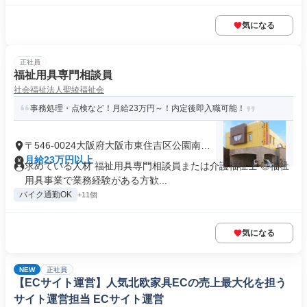
気になる
正社員
福祉用具専門相談員
社会福祉法人聖綾福祉会
事務処理・点検など！月給23万円～！内定後即入職可能！
〒546-0024大阪府大阪市東住吉区公園南矢
田
月給23万円以上
求めている人材 福祉用具専門相談員または介護福祉士 ◎福祉
用具事業で業務経験がある方歓...
バイク通勤OK
+11個
気になる
NEW
正社員
【ECサイト運営】人気北欧家具ECの売上最大化を担う
サイト運営担当 ECサイト運営