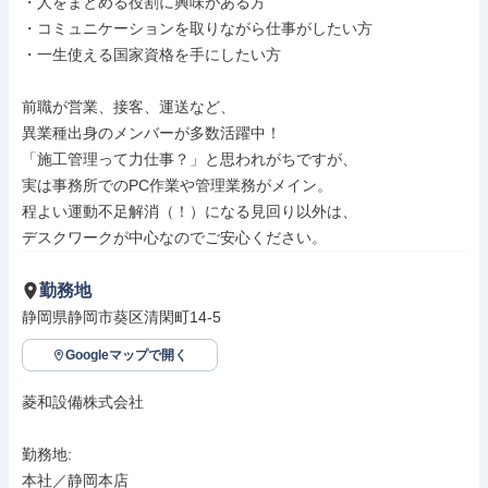
・人をまとめる役割に興味がある方

・コミュニケーションを取りながら仕事がしたい方

・一生使える国家資格を手にしたい方

前職が営業、接客、運送など、

異業種出身のメンバーが多数活躍中！

「施工管理って力仕事？」と思われがちですが、

実は事務所でのPC作業や管理業務がメイン。

程よい運動不足解消（！）になる見回り以外は、

デスクワークが中心なのでご安心ください。
勤務地
静岡県静岡市葵区清閑町14-5
Googleマップで開く
菱和設備株式会社

勤務地: 

本社／静岡本店
