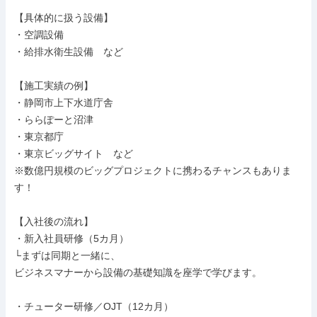
【具体的に扱う設備】

・空調設備

・給排水衛生設備　など

【施工実績の例】

・静岡市上下水道庁舎

・ららぽーと沼津

・東京都庁

・東京ビッグサイト　など

※数億円規模のビッグプロジェクトに携わるチャンスもありま
す！

【入社後の流れ】

・新入社員研修（5カ月）

└まずは同期と一緒に、

ビジネスマナーから設備の基礎知識を座学で学びます。

・チューター研修／OJT（12カ月）
