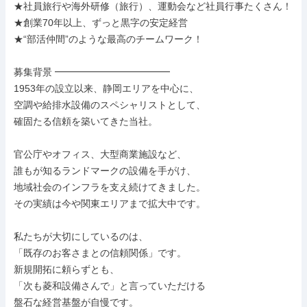
★社員旅行や海外研修（旅行）、運動会など社員行事たくさん！

★創業70年以上、ずっと黒字の安定経営

★“部活仲間”のような最高のチームワーク！

募集背景 ━━━━━━━━━━━━

1953年の設立以来、静岡エリアを中心に、

空調や給排水設備のスペシャリストとして、

確固たる信頼を築いてきた当社。

官公庁やオフィス、大型商業施設など、

誰もが知るランドマークの設備を手がけ、

地域社会のインフラを支え続けてきました。

その実績は今や関東エリアまで拡大中です。

私たちが大切にしているのは、

「既存のお客さまとの信頼関係」です。

新規開拓に頼らずとも、

「次も菱和設備さんで」と言っていただける

盤石な経営基盤が自慢です。
