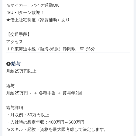
※マイカー、バイク通勤OK

※U・Iターン歓迎！

★借上社宅制度（家賃補助）あり

【交通手段】

アクセス: 

ＪＲ東海道本線（熱海-米原）静岡駅　車で6分
給与
月給25万円以上

給与: 

月給25万円～ ＋ 各種手当 ＋ 賞与年2回

給与詳細

・月収例：30万円以上

・入社時の想定年収：400万円～600万円

※スキル・経験・資格を最大限考慮して決定します。
