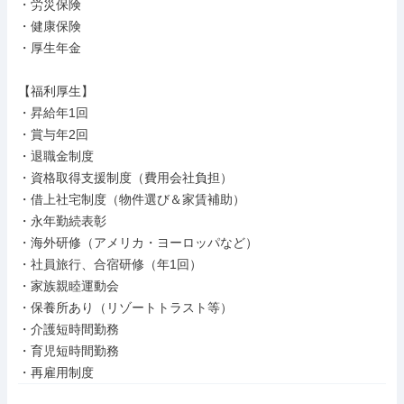
・労災保険

・健康保険

・厚生年金

【福利厚生】

・昇給年1回

・賞与年2回

・退職金制度

・資格取得支援制度（費用会社負担）

・借上社宅制度（物件選び＆家賃補助）

・永年勤続表彰

・海外研修（アメリカ・ヨーロッパなど）

・社員旅行、合宿研修（年1回）

・家族親睦運動会

・保養所あり（リゾートトラスト等）

・介護短時間勤務

・育児短時間勤務

・再雇用制度