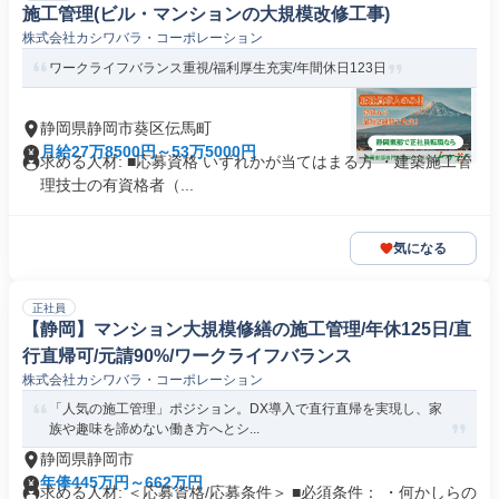
施工管理(ビル・マンションの大規模改修工事)
株式会社カシワバラ・コーポレーション
ワークライフバランス重視/福利厚生充実/年間休日123日
静岡県静岡市葵区伝馬町
月給27万8500円～53万5000円
求める人材: ■応募資格 いずれかが当てはまる方 ・建築施工管
理技士の有資格者（...
気になる
正社員
【静岡】マンション大規模修繕の施工管理/年休125日/直
行直帰可/元請90%/ワークライフバランス
株式会社カシワバラ・コーポレーション
「人気の施工管理」ポジション。DX導入で直行直帰を実現し、家
族や趣味を諦めない働き方へとシ...
静岡県静岡市
年俸445万円～662万円
求める人材: ＜応募資格/応募条件＞ ■必須条件： ・何かしらの