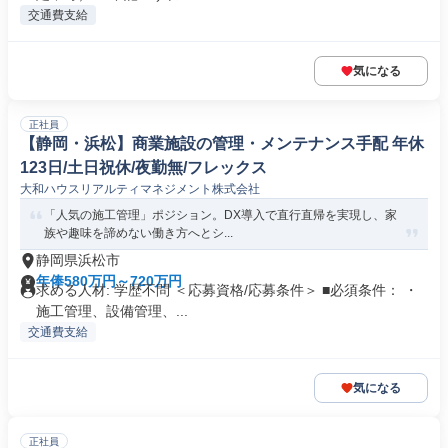
交通費支給
気になる
正社員
【静岡・浜松】商業施設の管理・メンテナンス手配 年休
123日/土日祝休/夜勤無/フレックス
大和ハウスリアルティマネジメント株式会社
「人気の施工管理」ポジション。DX導入で直行直帰を実現し、家
族や趣味を諦めない働き方へとシ...
静岡県浜松市
年俸580万円～720万円
求める人材: 学歴不問 ＜応募資格/応募条件＞ ■必須条件： ・
施工管理、設備管理、...
交通費支給
気になる
正社員