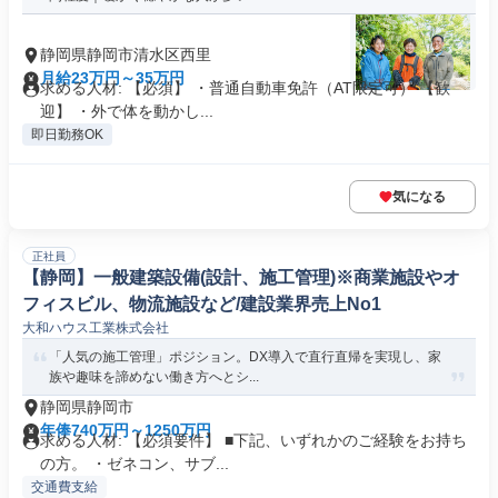
静岡県静岡市清水区西里
月給23万円～35万円
求める人材: 【必須】 ・普通自動車免許（AT限定可） 【歓
迎】 ・外で体を動かし...
即日勤務OK
気になる
正社員
【静岡】一般建築設備(設計、施工管理)※商業施設やオ
フィスビル、物流施設など/建設業界売上No1
大和ハウス工業株式会社
「人気の施工管理」ポジション。DX導入で直行直帰を実現し、家
族や趣味を諦めない働き方へとシ...
静岡県静岡市
年俸740万円～1250万円
求める人材: 【必須要件】 ■下記、いずれかのご経験をお持ち
の方。 ・ゼネコン、サブ...
交通費支給