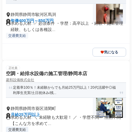
静岡県静岡市駿河区馬渕
年俸400万円～850万円
求める人材: ✅ 必須条件 ・学歴：高卒以上 ・経験：施工管理
経験、もしくは各種設...
交通費支給
気になる
正社員
空調・給排水設備の施工管理/静岡本店
菱和設備株式会社
定着率100％！未経験からでも月給25万円以上！20代活躍中◎福
利厚生充実/土日祝休み/残...
静岡県静岡市葵区清閑町
月給25万円以上
求める人材: ＼ 未経験も大歓迎！ ／ ・学歴不問 ・性別不問
【こんな方を求めて...
交通費支給