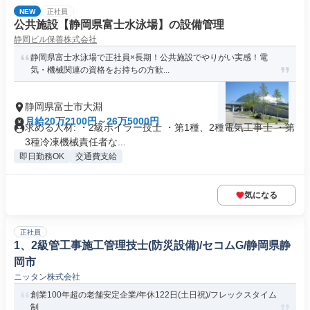
NEW
正社員
公共施設【静岡県富士水泳場】の設備管理
静岡ビル保善株式会社
静岡県富士水泳場で正社員×長期！公共施設でやりがい実感！電
気・機械関連の資格をお持ちの方歓...
静岡県富士市大淵
月給20万2100円～26万5000円
求める人材: ・2級ボイラー技士 ・第1種、2種電気工事士 ・第
3種冷凍機械責任者な...
即日勤務OK
交通費支給
気になる
正社員
1、2級管工事施工管理技士(防災設備)/セコムG/静岡県静
岡市
ニッタン株式会社
創業100年超の老舗安定企業/年休122日(土日祝)/フレックスタイム
制