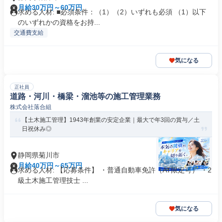
月給30万円～60万円
求める人材: ■必須条件：（1）（2）いずれも必須 （1）以下
のいずれかの資格をお持...
交通費支給
気になる
正社員
道路・河川・橋梁・溜池等の施工管理業務
株式会社落合組
【土木施工管理】1943年創業の安定企業｜最大で年3回の賞与／土
日祝休み◎
静岡県菊川市
月給40万円～65万円
求める人材: 【応募条件】 ・普通自動車免許（AT限定可） ・2
級土木施工管理技士 ...
気になる