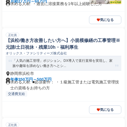
月給27万円～60万円
求める人材: ・過去に溶接業務を1年以上経験した方
気になる
正社員
【浜松/働き方改善したい方へ】小規模修繕の工事管理※
元請/土日祝休・残業10h・福利厚生
オリックス・ファシリティーズ株式会社
「人気の施工管理」ポジション。DX導入で直行直帰を実現し、家
族や趣味を諦めない働き方へとシ...
静岡県浜松市
年俸350万円～500万円
求める人材: ■必須要件： ・１級施工管または電気施工管理技
士の資格をお持ちの方
交通費支給
気になる
正社員