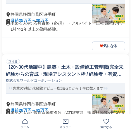
静岡県静岡市葵区追手町
月給25万円～30万円
求める人材: 応募資格（必須） ・アルバイト・正社員問わず、
1社で1年以上の勤務経験...
気になる
正社員
【20~30代活躍中】建築・土木・設備施工管理職(完全未
経験からの育成・現場アシスタント枠 / 経験者・有資格
株式会社ワールドコーポレーション
者の現場所長枠)
先輩の9割が未経験デビュー!知識ゼロから丁寧に教えます
静岡県静岡市葵区追手町
月給28万円～42万円
求める人材: 普通自動車免許（AT限定可。現場移動等のため活
躍中※無くても応募可能な...
ホーム
オファー
気になる