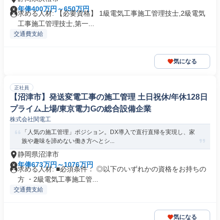
年俸400万円～650万円
求める人材: 【必要資格】 1級電気工事施工管理技士,2級電気
工事施工管理技士,第一...
交通費支給
気になる
正社員
【沼津市】発送変電工事の施工管理 土日祝休/年休128日
プライム上場/東京電力Gの総合設備企業
株式会社関電工
「人気の施工管理」ポジション。DX導入で直行直帰を実現し、家
族や趣味を諦めない働き方へとシ...
静岡県沼津市
年俸673万円～1076万円
求める人材: ■必須条件： ◎以下のいずれかの資格をお持ちの
方 ・2級電気工事施工管...
交通費支給
気になる