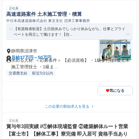
正社員
高速道路案件 土木施工管理・積算
中日本高速道路株式会社 東京支社 沼津工事事務所
【有資格者歓迎】土日祝休みでしっかり休みながら、仕事とプライ
ベートを両立して働けます！【住...
静岡県沼津市
月給37万円～50万円
求める人材: ＜応募条件＞ 【必須資格】 ・1級または2級土木
施工管理技士 ・1級ま...
交通費支給
駅近5分以内
気になる
この企業の類似求人を見る
正社員
賞与年3回実績 //①解体現場監督 ②建築解体ルート営業
【富士市】【解体工事】寮完備 即入居可 資格手当あり