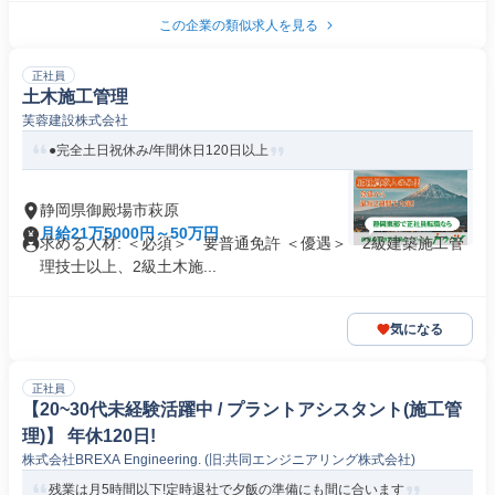
この企業の類似求人を見る
正社員
土木施工管理
芙蓉建設株式会社
●完全土日祝休み/年間休日120日以上
静岡県御殿場市萩原
月給21万5000円～50万円
求める人材: ＜必須＞ 要普通免許 ＜優遇＞ 2級建築施工管
理技士以上、2級土木施...
気になる
正社員
【20~30代未経験活躍中 / プラントアシスタント(施工管
理)】 年休120日!
株式会社BREXA Engineering. (旧:共同エンジニアリング株式会社)
残業は月5時間以下!定時退社で夕飯の準備にも間に合います