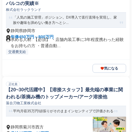
パルコの実績※
株式会社ラックランド
「人気の施工管理」ポジション。DX導入で直行直帰を実現し、家
族や趣味を諦めない働き方へとシ...
静岡県静岡市
年俸450万円～800万円
求める人材: 【必須】 ・店舗内装工事に3年程度携わった経験
をお持ちの方 ・普通自動...
交通費支給
気になる
正社員
【20~30代活躍中】【溶接スタッフ】最先端の事業に関
われる/茶摘み機のトップメーカー/アーク溶接他
落合刃物工業株式会社
平均月収35万円!頑張りがそのままインセンティブで評価される
静岡県菊川市西方