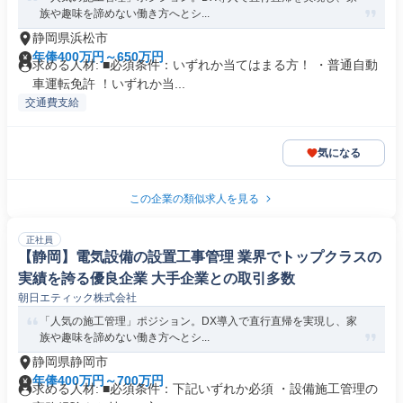
族や趣味を諦めない働き方へとシ...
静岡県浜松市
年俸400万円～650万円
求める人材: ■必須条件：いずれか当てはまる方！ ・普通自動
車運転免許 ！いずれか当...
交通費支給
気になる
この企業の類似求人を見る
正社員
【静岡】電気設備の設置工事管理 業界でトップクラスの
実績を誇る優良企業 大手企業との取引多数
朝日エティック株式会社
「人気の施工管理」ポジション。DX導入で直行直帰を実現し、家
族や趣味を諦めない働き方へとシ...
静岡県静岡市
年俸400万円～700万円
求める人材: ■必須条件：下記いずれか必須 ・設備施工管理の