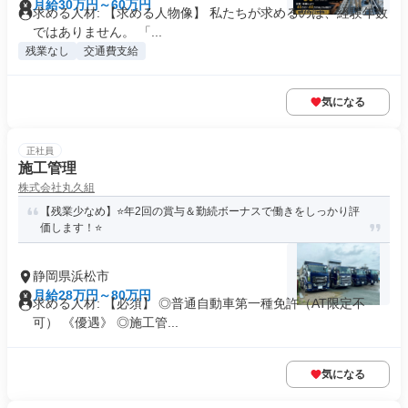
月給30万円～60万円
求める人材: 【求める人物像】 私たちが求めるのは、経験年数
ではありません。 「...
残業なし
交通費支給
気になる
正社員
施工管理
株式会社丸久組
【残業少なめ】⭐年2回の賞与＆勤続ボーナスで働きをしっかり評
価します！⭐
静岡県浜松市
月給28万円～80万円
求める人材: 【必須】 ◎普通自動車第一種免許（AT限定不
可） 《優遇》 ◎施工管...
気になる