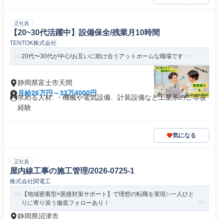
正社員
【20~30代活躍中】設備保全/残業月10時間
TENTOK株式会社
20代〜30代が中心!お互いに助け合うアットホームな職場です
静岡県富士市天間
月給26万円～33万4000円
求める人材: ・機械や電気設備、計装設備など工業系のご専攻
経験
気になる
正社員
屋内線工事の施工管理/2026-0725-1
株式会社関電工
【地域密着型×面接対策サポート】で理想の転職を実現✨一人ひと
りに寄り添う徹底フォローあり！
静岡県沼津市