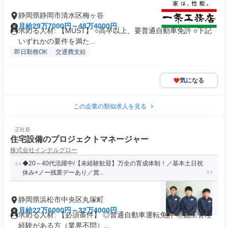
静岡県静岡市清水区梅ヶ谷
月給29万7000円～48万4000円
求める人材: 【MUST】 ○高卒以上、要普通自動車免許 ○下記
いずれかの要件を満た...
即日勤務OK
交通費支給
気になる
この企業の類似求人を見る
正社員
住宅設備のプロジェクトマネージャー
株式会社インテルグロー
◆20～40代活躍中/【未経験歓迎】万全の育成体制！／基本土日祝
休み×ノー残業デーあり／賞...
静岡県浜松市中央区丸塚町
月給22万6000円～32万4000円
求める人材: 【必須条件】 ◎普通自動車運転免許 ◎施工管理
経験がある方（業界不問）...