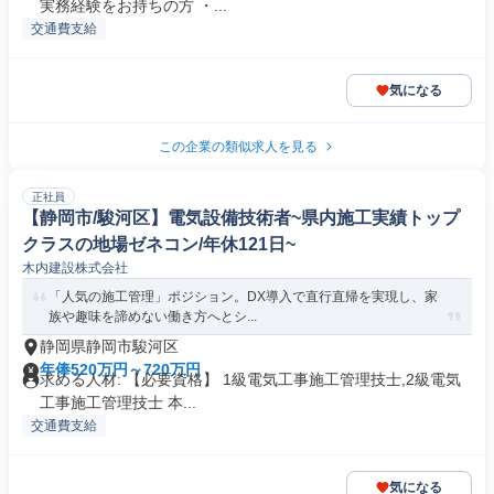
実務経験をお持ちの方 ・...
交通費支給
気になる
この企業の類似求人を見る
正社員
【静岡市/駿河区】電気設備技術者~県内施工実績トップ
クラスの地場ゼネコン/年休121日~
木内建設株式会社
「人気の施工管理」ポジション。DX導入で直行直帰を実現し、家
族や趣味を諦めない働き方へとシ...
静岡県静岡市駿河区
年俸520万円～720万円
求める人材: 【必要資格】 1級電気工事施工管理技士,2級電気
工事施工管理技士 本...
交通費支給
気になる