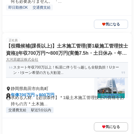
何も必要ありません。 「...
即日勤務OK
交通費支給
気になる
正社員
【役職候補(課長以上)】土木施工管理(要1級施工管理技士
資格)|年収700万円〜800万円(実働7.5h・土日休み・年間
大河原建設株式会社
休日120日・転居費用支給)
スタート年収700万以上！転居に伴う引っ越しも全額負担！Uター
ン・Iターン希望の方も大歓迎...
静岡県島田市向島町
年俸700万円～800万円
求める人材: 【必須条件】 * 1級土木施工管理技士の資格をお
持ちの方 * 土木施...
交通費支給
駅近5分以内
気になる