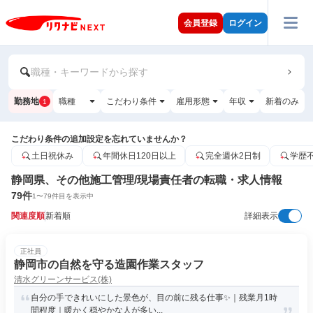
会員登録
ログイン
職種・キーワードから探す
勤務地
職種
こだわり条件
雇用形態
年収
新着のみ
1
こだわり条件の追加設定を忘れていませんか？
土日祝休み
年間休日120日以上
完全週休2日制
学歴
静岡県、その他施工管理/現場責任者の転職・求人情報
79
件
1
〜
79
件目を表示中
関連度順
新着順
詳細表示
正社員
静岡市の自然を守る造園作業スタッフ
清水グリーンサービス(株)
自分の手できれいにした景色が、目の前に残る仕事✨｜残業月1時
間程度｜暖かく穏やかな人が多い...