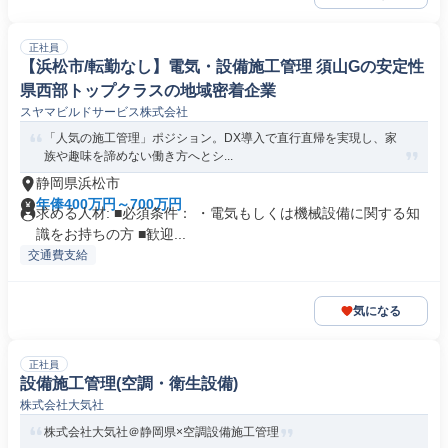
正社員
【浜松市/転勤なし】電気・設備施工管理 須山Gの安定性
県西部トップクラスの地域密着企業
スヤマビルドサービス株式会社
「人気の施工管理」ポジション。DX導入で直行直帰を実現し、家
族や趣味を諦めない働き方へとシ...
静岡県浜松市
年俸400万円～700万円
求める人材: ■必須条件： ・電気もしくは機械設備に関する知
識をお持ちの方 ■歓迎...
交通費支給
気になる
正社員
設備施工管理(空調・衛生設備)
株式会社大気社
株式会社大気社＠静岡県×空調設備施工管理