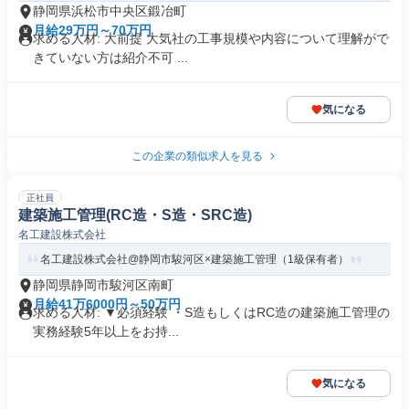
静岡県浜松市中央区鍛冶町
月給29万円～70万円
求める人材: 大前提 大気社の工事規模や内容について理解がで
きていない方は紹介不可 ...
気になる
この企業の類似求人を見る
正社員
建築施工管理(RC造・S造・SRC造)
名工建設株式会社
名工建設株式会社@静岡市駿河区×建築施工管理（1級保有者）
静岡県静岡市駿河区南町
月給41万6000円～50万円
求める人材: ▼必須経験 ・S造もしくはRC造の建築施工管理の
実務経験5年以上をお持...
気になる