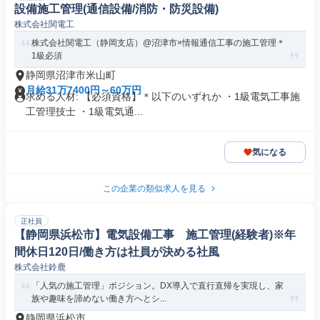
設備施工管理(通信設備/消防・防災設備)
株式会社関電工
株式会社関電工（静岡支店）@沼津市×情報通信工事の施工管理＊
1級必須
静岡県沼津市米山町
月給31万7400円～60万円
求める人材: 【必須資格】＊以下のいずれか ・1級電気工事施
工管理技士 ・1級電気通...
気になる
この企業の類似求人を見る
正社員
【静岡県浜松市】電気設備工事 施工管理(経験者)※年
間休日120日/働き方は社員が決める社風
株式会社鈴鹿
「人気の施工管理」ポジション。DX導入で直行直帰を実現し、家
族や趣味を諦めない働き方へとシ...
静岡県浜松市