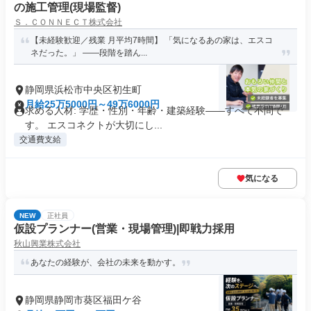
の施工管理(現場監督)
Ｓ．ＣＯＮＮＥＣＴ株式会社
【未経験歓迎／残業 月平均7時間】 「気になるあの家は、エスコ
ネだった。」 ——段階を踏ん...
静岡県浜松市中央区初生町
月給25万5000円～49万6000円
求める人材: 学歴・性別・年齢・建築経験——すべて不問で
す。 エスコネクトが大切にし...
交通費支給
気になる
NEW
正社員
仮設プランナー(営業・現場管理)|即戦力採用
秋山興業株式会社
あなたの経験が、会社の未来を動かす。
静岡県静岡市葵区福田ケ谷