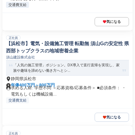
交通費支給
気になる
正社員
【浜松市】電気・設備施工管理 転勤無 須山Gの安定性 県
西部トップクラスの地域密着企業
須山建設株式会社
「人気の施工管理」ポジション。DX導入で直行直帰を実現し、家
族や趣味を諦めない働き方へとシ...
静岡県浜松市
年俸400万円～800万円
求める人材: 学歴不問 ＜応募資格/応募条件＞ ■必須条件： ・
電気もしくは機械設備...
交通費支給
気になる
正社員