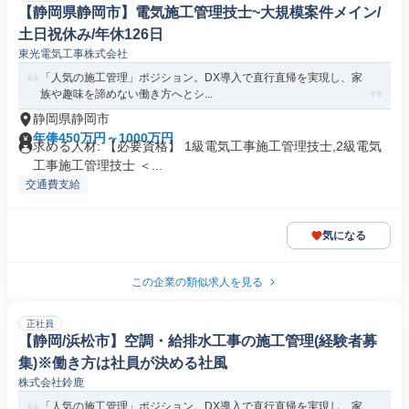
【静岡県静岡市】電気施工管理技士~大規模案件メイン/
土日祝休み/年休126日
東光電気工事株式会社
「人気の施工管理」ポジション。DX導入で直行直帰を実現し、家
族や趣味を諦めない働き方へとシ...
静岡県静岡市
年俸450万円～1000万円
求める人材: 【必要資格】 1級電気工事施工管理技士,2級電気
工事施工管理技士 ＜...
交通費支給
気になる
この企業の類似求人を見る
正社員
【静岡/浜松市】空調・給排水工事の施工管理(経験者募
集)※働き方は社員が決める社風
株式会社鈴鹿
「人気の施工管理」ポジション。DX導入で直行直帰を実現し、家