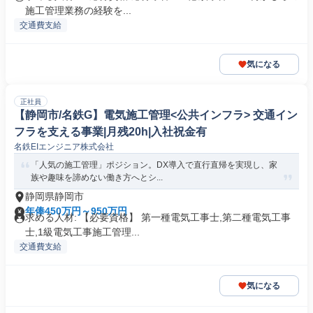
施工管理業務の経験を...
交通費支給
気になる
正社員
【静岡市/名鉄G】電気施工管理<公共インフラ> 交通イン
フラを支える事業|月残20h|入社祝金有
名鉄EIエンジニア株式会社
「人気の施工管理」ポジション。DX導入で直行直帰を実現し、家
族や趣味を諦めない働き方へとシ...
静岡県静岡市
年俸450万円～950万円
求める人材: 【必要資格】 第一種電気工事士,第二種電気工事
士,1級電気工事施工管理...
交通費支給
気になる