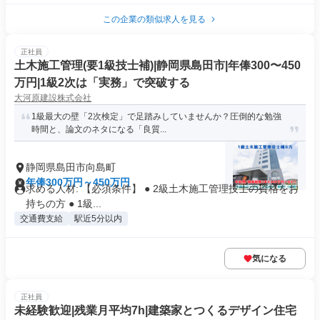
この企業の類似求人を見る
正社員
土木施工管理(要1級技士補)|静岡県島田市|年俸300〜450
万円|1級2次は「実務」で突破する
大河原建設株式会社
1級最大の壁「2次検定」で足踏みしていませんか？圧倒的な勉強
時間と、論文のネタになる「良質...
静岡県島田市向島町
年俸300万円～450万円
求める人材: 【必須条件】 ● 2級土木施工管理技士の資格をお
持ちの方 ● 1級...
交通費支給
駅近5分以内
気になる
正社員
未経験歓迎|残業月平均7h|建築家とつくるデザイン住宅