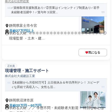
株式会社佐野総業
✅資格取得支援制度あり✅②営業はインセンティブ制度あり✅若手
未経験者活躍中！✅賞与年３回実...
静岡県富士市今宮
月給27万円以上
求める人材: ※※※※※※※※※※※※※※※※※※※※※ ①
現場監督 ・土木・建...
気になる
正社員
現場管理・施工サポート
株式会社大成建設工業
【未経験から月収60万可】土日祝休み＆年功序列ナシ！ スピーデ
ィな昇給で高収入へ。女性も活...
静岡県沼津市原
月給20万円～60万円
求める人材: ／／ 学歴不問・未経験者大歓迎！ 特別なことは