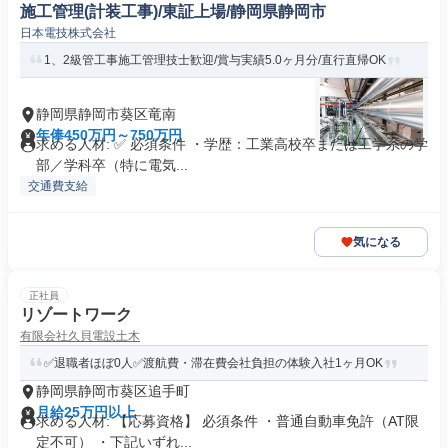
施工管理(計装工事)/東証上場/静岡県静岡市
日本電技株式会社
1、2級管工事施工管理技士歓迎/賞与実績5.0ヶ月分/直行直帰OK
静岡県静岡市葵区竜南
年俸450万円～750万円
求める人材: ✅ 必須条件 ・学歴：工業高校卒または工学系の学
部／学科卒（特に電気...
交通費支給
気になる
正社員
リゾートワーク
有限会社久貝電設土木
✅退職者ほぼ0人✅渡航費・滞在費会社負担の体験入社1ヶ月OK
静岡県静岡市葵区追手町
月給25万円以上
求める人材: 【応募資格】 必須条件 ・普通自動車免許（AT限
定不可） ・下記いずれ...