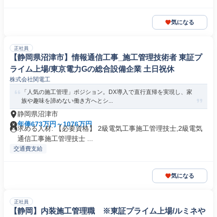
気になる
正社員
【静岡県沼津市】情報通信工事_施工管理技術者 東証プ
ライム上場/東京電力Gの総合設備企業 土日祝休
株式会社関電工
「人気の施工管理」ポジション。DX導入で直行直帰を実現し、家
族や趣味を諦めない働き方へとシ...
静岡県沼津市
年俸673万円～1076万円
求める人材: 【必要資格】 2級電気工事施工管理技士,2級電気
通信工事施工管理技士 ...
交通費支給
気になる
正社員
【静岡】内装施工管理職 ※東証プライム上場/ルミネや