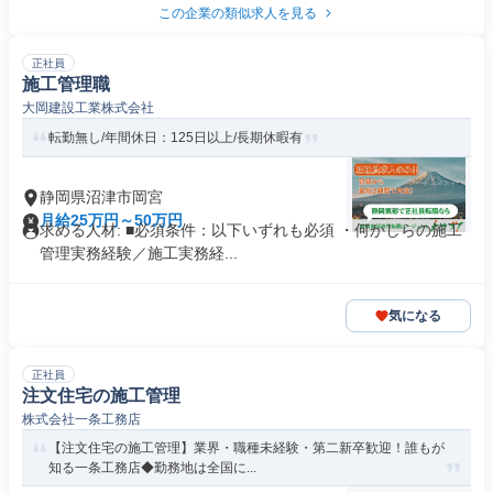
この企業の類似求人を見る
正社員
施工管理職
大岡建設工業株式会社
転勤無し/年間休日：125日以上/長期休暇有
静岡県沼津市岡宮
月給25万円～50万円
求める人材: ■必須条件：以下いずれも必須 ・何かしらの施工
管理実務経験／施工実務経...
気になる
正社員
注文住宅の施工管理
株式会社一条工務店
【注文住宅の施工管理】業界・職種未経験・第二新卒歓迎！誰もが
知る一条工務店◆勤務地は全国に...