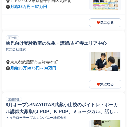
〒102-0073東京都千代田区九段北
月給38万円～67万円
気になる
正社員
幼児向け受験教室の先生・講師/吉祥寺エリア中心
株式会社理究
東京都武蔵野市吉祥寺本町
月給23万6875円～34万円
気になる
業務委託
8月オープン!NAYUTAS武蔵小山校のボイトレ・ボーカ
ル講師大募集!(J-POP、K-POP、ミュージカル、話し
トゥモローテーブルカンパニー株式会社
方、弾き語りetc)