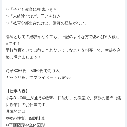
✨「子ども教育に興味がある」

✨「未経験だけど、子ども好き」

✨「教育学部出身だけど、講師の経験がない」

講師としての経験がなくても、上記のような方であれば⭐️大歓迎
⭐️です！

学校教育だけでは教えきれないようなことを指導して、生徒を合
格に導きましょう！

時給3066円～5350円で高収入

ガッツリ稼いでプライベートも充実♪

【仕事内容】

小学3～6年生が通う学習塾「日能研」の教室で、算数の指導（集
団授業）のお仕事です。

具体的には....

✡️数の性質、四則計算

✡️平面図形や立体図形
