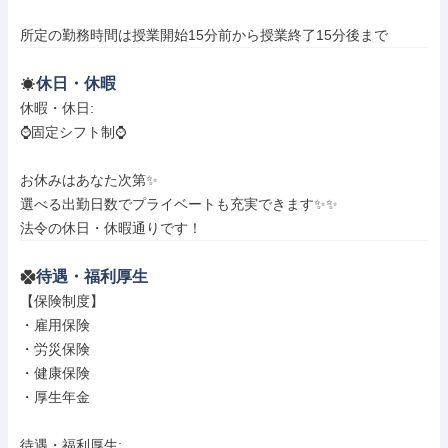
所定の勤務時間は授業開始15分前から授業終了15分後まで
休日・休暇
休暇・休日: 

⌚️固定シフト制⌚️

お休みはあなた次第✨

選べる出勤日数でプライベートも充実できます✨✨

法令の休日・休暇通りです！
待遇・福利厚生
【保険制度】

・雇用保険

・労災保険

・健康保険

・厚生年金

待遇・福利厚生: 
