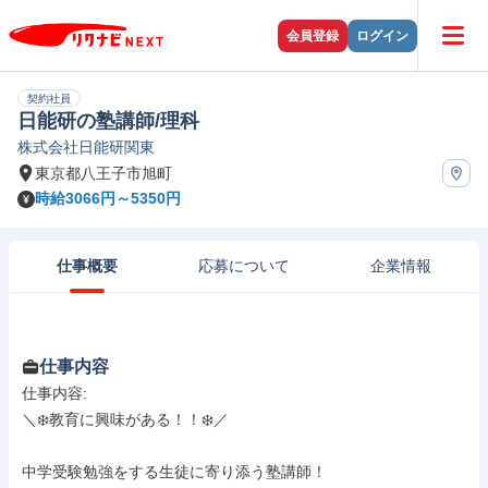
会員登録
ログイン
契約社員
日能研の塾講師/理科
株式会社日能研関東
東京都八王子市旭町
時給3066円～5350円
仕事概要
応募について
企業情報
仕事内容
仕事内容: 

＼❄️教育に興味がある！！❄️／

中学受験勉強をする生徒に寄り添う塾講師！
