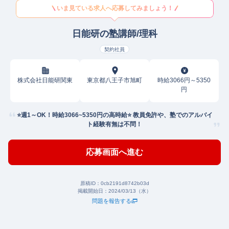
いま見ている求人へ応募してみましょう！
日能研の塾講師/理科
契約社員
株式会社日能研関東
東京都八王子市旭町
時給3066円～5350
円
⭐️週1～OK！時給3066~5350円の高時給⭐️ 教員免許や、塾でのアルバイ
ト経験有無は不問！
応募画面へ進む
原稿ID：
0cb2191d8742b03d
掲載開始日：
2024/03/13（水）
問題を報告する