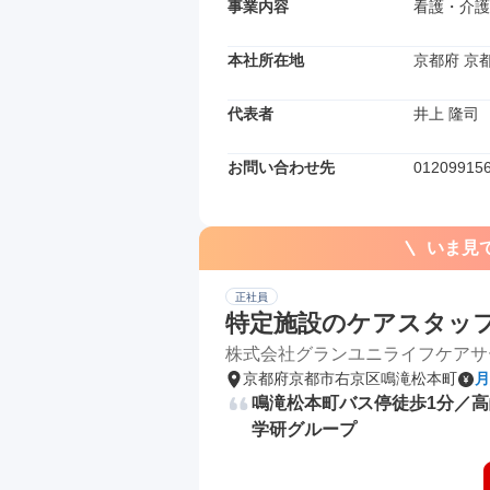
事業内容
看護・介護
本社所在地
京都府 京都
代表者
井上 隆司
お問い合わせ先
01209915
いま見
正社員
特定施設のケアスタッ
株式会社グランユニライフケアサ
京都府京都市右京区鳴滝松本町
月
鳴滝松本町バス停徒歩1分／
学研グループ