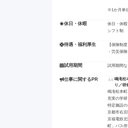
※1か月単
休日・休暇
休日・休暇

シフト制
待遇・福利厚生
【保険制度】
・労災保険
試用期間
試用期間な
鳴滝松
仕事に関するPR
り／研
鳴滝松本町
充実の学研
特定施設の
京都市右京
京福電鉄北
町」バス停