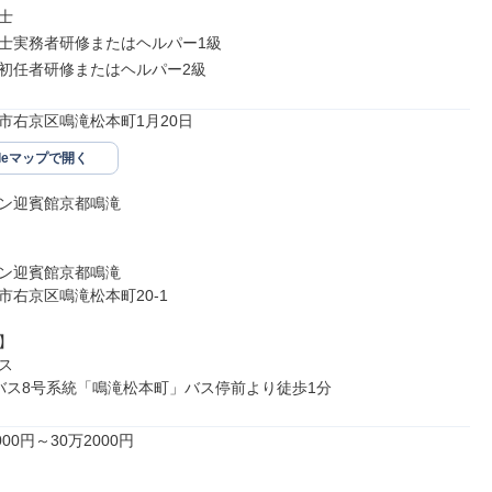


士実務者研修またはヘルパー1級

初任者研修またはヘルパー2級
市右京区鳴滝松本町1月20日
gleマップで開く
ン迎賓館京都鳴滝

ン迎賓館京都鳴滝

右京区鳴滝松本町20-1





バス8号系統「鳴滝松本町」バス停前より徒歩1分
00円～30万2000円
