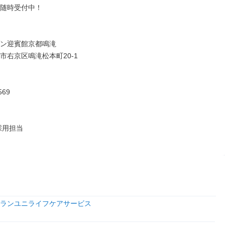
随時受付中！

ン迎賓館京都鳴滝

市右京区鳴滝松本町20-1

69

採用担当
ランユニライフケアサービス