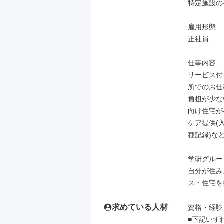
特定施設の
雇用形態

正社員

仕事内容

サービス付
所でのお仕
負担が少な
向け住宅が
ケア提供(
種記録)な
学研グルー
自分が住み
ス・住宅を
求めている人材
資格・経験

■下記いず