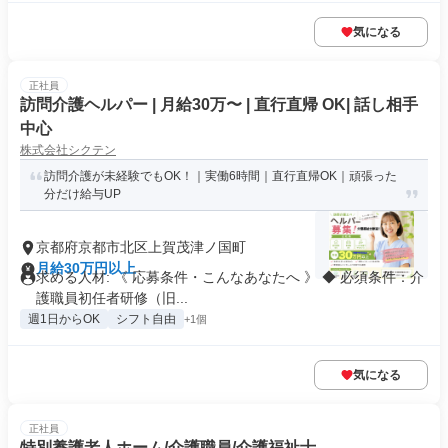
気になる
正社員
訪問介護ヘルパー | 月給30万〜 | 直行直帰 OK| 話し相手
中心
株式会社シクテン
訪問介護が未経験でもOK！｜実働6時間｜直行直帰OK｜頑張った
分だけ給与UP
京都府京都市北区上賀茂津ノ国町
月給30万円以上
求める人材: 《 応募条件・こんなあなたへ 》 ◆ 必須条件：介
護職員初任者研修（旧...
週1日からOK
シフト自由
+1個
気になる
正社員
特別養護老人ホーム/介護職員/介護福祉士