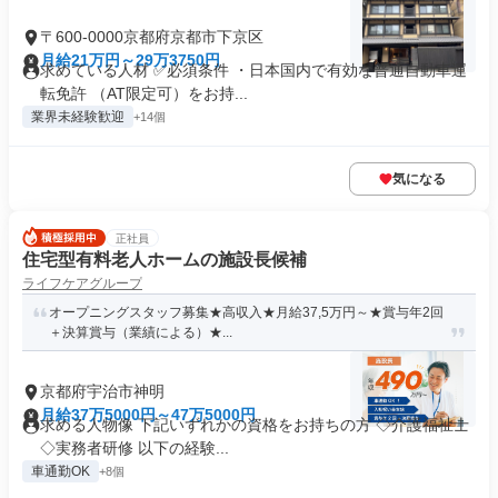
〒600-0000京都府京都市下京区
月給21万円～29万3750円
求めている人材 ✅必須条件 ・日本国内で有効な普通自動車運
転免許 （AT限定可）をお持...
業界未経験歓迎
+14個
気になる
正社員
住宅型有料老人ホームの施設長候補
ライフケアグループ
オープニングスタッフ募集★高収入★月給37,5万円～★賞与年2回
＋決算賞与（業績による）★...
京都府宇治市神明
月給37万5000円～47万5000円
求める人物像 下記いずれかの資格をお持ちの方 ◇介護福祉士
◇実務者研修 以下の経験...
車通勤OK
+8個