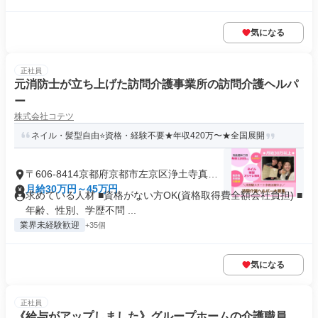
気になる
正社員
元消防士が立ち上げた訪問介護事業所の訪問介護ヘルパ
ー
株式会社コテツ
ネイル・髪型自由⭐️資格・経験不要★年収420万〜★全国展開
〒606-8414京都府京都市左京区浄土寺真如
町
月給30万円～45万円
求めている人材 ■資格がない方OK(資格取得費全額会社負担) ■
年齢、性別、学歴不問 ...
業界未経験歓迎
+35個
気になる
正社員
《給与がアップしました》グループホームの介護職員