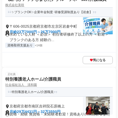
株式会社美咲
✨ブランクOK✨企業年金制度･研修受講制度あり【岩倉】
〒606-0025京都府京都市左京区岩倉中町
月給23万7000円～26万7000円
求めている人材 ＜必須＞ 初任者研修終了以上の方 ＜歓迎＞
ブランクのある方 経験の...
資格取得支援あり
+14個
気になる
正社員
特別養護老人ホーム/介護職員
社会福祉法人 清和園
特別養護老人ホーム/介護職員
京都府京都市南区吉祥院石原橋上
月給29万4431円～32万3550円
資格・経験 無資格・未経験者歓迎！資格ありの未経験者また