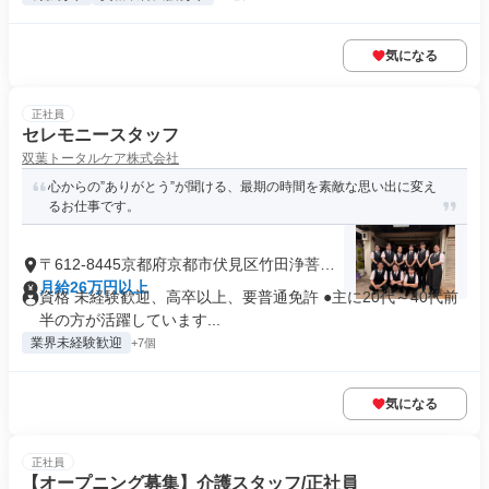
気になる
正社員
セレモニースタッフ
双葉トータルケア株式会社
心からの”ありがとう”が聞ける、最期の時間を素敵な思い出に変え
るお仕事です。
〒612-8445京都府京都市伏見区竹田浄菩提
院町
月給26万円以上
資格 未経験歓迎、高卒以上、要普通免許 ●主に20代～40代前
半の方が活躍しています...
業界未経験歓迎
+7個
気になる
正社員
【オープニング募集】介護スタッフ/正社員