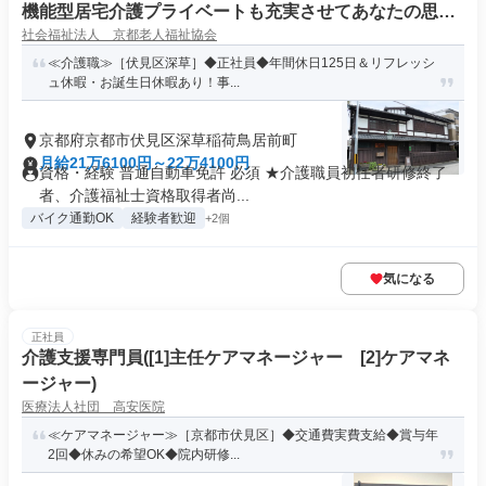
機能型居宅介護プライベートも充実させてあなたの思い
社会福祉法人 京都老人福祉協会
描く理想の介護業務
≪介護職≫［伏見区深草］◆正社員◆年間休日125日＆リフレッシ
ュ休暇・お誕生日休暇あり！事...
京都府京都市伏見区深草稲荷鳥居前町
月給21万6100円～22万4100円
資格・経験 普通自動車免許 必須 ★介護職員初任者研修終了
者、介護福祉士資格取得者尚...
バイク通勤OK
経験者歓迎
+2個
気になる
正社員
介護支援専門員([1]主任ケアマネージャー [2]ケアマネ
ージャー)
医療法人社団 高安医院
≪ケアマネージャー≫［京都市伏見区］◆交通費実費支給◆賞与年
2回◆休みの希望OK◆院内研修...