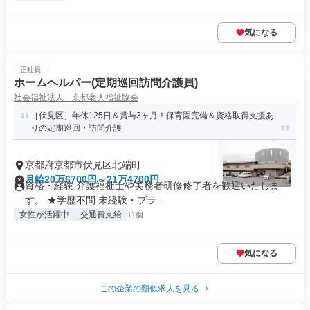
気になる
正社員
ホームヘルパー(定期巡回訪問介護員)
社会福祉法人 京都老人福祉協会
［伏見区］年休125日＆賞与3ヶ月！保育園完備＆資格取得支援あ
りの定期巡回・訪問介護
京都府京都市伏見区北端町
月給20万6700円～21万4700円
資格・経験 介護福祉士や実務者研修修了者を歓迎いたしま
す。 ★学歴不問 未経験・ブラ...
女性が活躍中
交通費支給
+1個
気になる
この企業の類似求人を見る