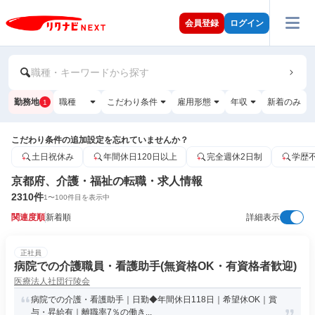
会員登録
ログイン
職種・キーワードから探す
勤務地
職種
こだわり条件
雇用形態
年収
新着のみ
1
こだわり条件の追加設定を忘れていませんか？
土日祝休み
年間休日120日以上
完全週休2日制
学歴
京都府、介護・福祉の転職・求人情報
2310
件
1
〜
100
件目を表示中
関連度順
新着順
詳細表示
正社員
病院での介護職員・看護助手(無資格OK・有資格者歓迎)
医療法人社団行陵会
病院での介護・看護助手｜日勤◆年間休日118日｜希望休OK｜賞
与・昇給有｜離職率7％の働き...