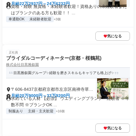
月給22万2937円～24万6232円
資格・経験 無資格・未経験者歓迎！資格ありの未経験者また
はブランクのある方も歓迎！！ ...
車通勤OK
未経験者歓迎
+3個
気になる
正社員
ブライダルコーディネーター(京都・桜鶴苑)
株式会社目黒雅叙園
目黒雅叙園グループ✨経験を磨きスキルもキャリアも格上げ✨
〒606-8437京都府京都市左京区南禅寺草川
町
月給20万9000円～33万9200円
求めている人材 【必須】 ウエディングプランナー経験者 ※年
数不問 ※ブランクOK ...
制服あり
主婦・主夫歓迎
+16個
気になる