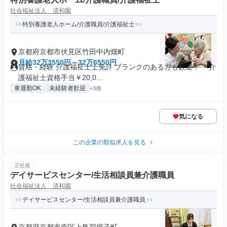
社会福祉法人 清和園
特別養護老人ホーム/介護職員/介護福祉士
京都府京都市伏見区竹田中内畑町
月給32万3550円～32万6550円
資格・経験 介護福祉士士免許 ブランクのある方も歓迎！ ＊介
護福祉士資格手当￥20,0...
車通勤OK
未経験者歓迎
+3個
気になる
この企業の類似求人を見る
正社員
デイサービスセンター/生活相談員兼介護職員
社会福祉法人 清和園
デイサービスセンター/生活相談員兼介護職員