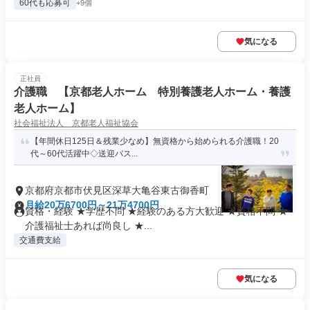
60代も応募可
+9個
気になる
正社員
介護職 【京都老人ホーム 特別養護老人ホーム・養護
老人ホーム】
社会福祉法人 京都老人福祉協会
【年間休日125日＆残業少なめ】無資格から始められる介護職！20
代～60代活躍中◇送迎バス...
京都府京都市伏見区深草大亀谷東古御香町
月給20万6700円～21万4700円
資格・経験 ★学歴不問 ★経験のある方大歓迎 ★資格不問 ★
介護福祉士あれば尚良し ★...
交通費支給
気になる