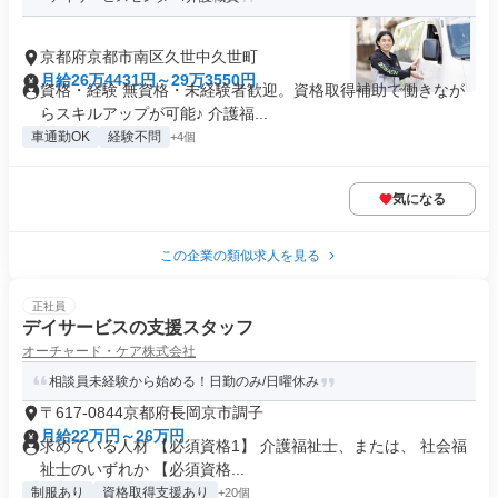
京都府京都市南区久世中久世町
月給26万4431円～29万3550円
資格・経験 無資格・未経験者歓迎。資格取得補助で働きなが
らスキルアップが可能♪ 介護福...
車通勤OK
経験不問
+4個
気になる
この企業の類似求人を見る
正社員
デイサービスの支援スタッフ
オーチャード・ケア株式会社
相談員未経験から始める！日勤のみ/日曜休み
〒617-0844京都府長岡京市調子
月給22万円～26万円
求めている人材 【必須資格1】 介護福祉士、または、 社会福
祉士のいずれか 【必須資格...
制服あり
資格取得支援あり
+20個