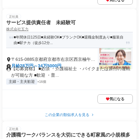
気になる
正社員
サービス提供責任者 未経験可
株式会社五力
■年間休日125日■未経験OK■ブランクOK■退職金制度あり■服装自
由■駅チカ（徒歩12分...
〒615-0885京都府京都市右京区西京極午塚
町
月給28万円～34万5000円
【応募資格】 ■必須 ・介護福祉士 ・バイクまたは原付の運転
が可能な方 ■歓迎 ・普...
主婦・主夫歓迎
+16個
気になる
この企業の類似求人を見る
正社員
介護職ワークバランスを大切にできる町家風の小規模多