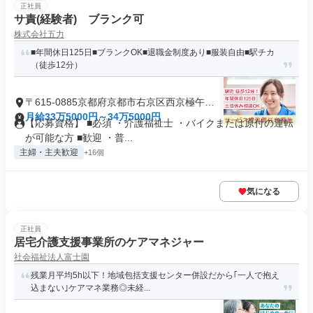
正社員
サ責(経験者) ブランク可
株式会社五力
■年間休日125日■ブランクOK■退職金制度あり■服装自由■駅チカ
（徒歩12分）
〒615-0885京都府京都市右京区西京極午塚
町
月給33万5000円～34万5000円
【応募資格】 ■必須 ・介護福祉士 ・バイクまたは原付の運転
が可能な方 ■歓迎 ・普...
主婦・主夫歓迎
+16個
気になる
正社員
居宅介護支援事業所のケアマネジャー
社会福祉法人富士園
残業月平均5h以下！地域包括支援センター併設だから｢一人で抱え
込まない｣ケアマネ業務◎未経...