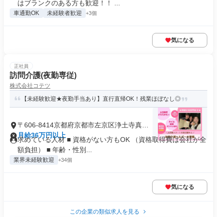
はブランクのある方も歓迎！！ ...
車通勤OK
未経験者歓迎
+3個
気になる
正社員
訪問介護(夜勤専従)
株式会社コテツ
【未経験歓迎★夜勤手当あり】直行直帰OK！残業ほぼなし◎
〒606-8414京都府京都市左京区浄土寺真如
町
月給36万円以上
求めている人材 ■ 資格がない方もOK （資格取得費は会社が全
額負担） ■ 年齢・性別...
業界未経験歓迎
+34個
気になる
この企業の類似求人を見る