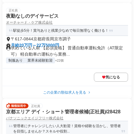
正社員
夜勤なしのデイサービス
オーチャード・ケア株式会社
駅徒歩5分！賞与ありと残業少なめで毎日無理なく働ける！
〒617-0844京都府長岡京市調子
月給20万円～22万5000円
求めている人材 【必須資格】 普通自動車運転免許（AT限定
可） 軽自動車の運転から業務...
制服あり
業界未経験歓迎
+22個
気になる
この企業の類似求人を見る
正社員
京都エリア デイ・ショート管理者候補(正社員)/28428
パナソニックエイジフリー株式会社
管理者にチャレンジしたい人大歓迎！資格や経験を活かし、管理者
を目指しませんか？スキルや役割...