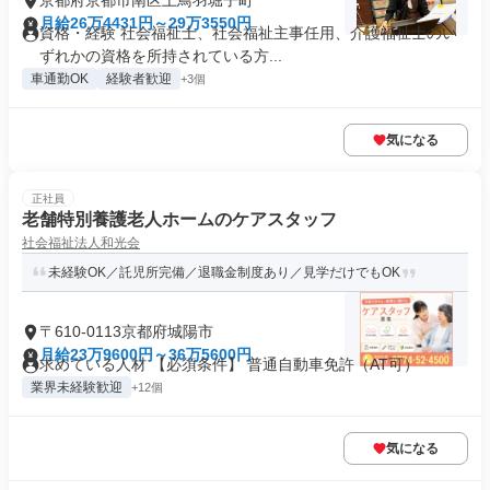
京都府京都市南区上鳥羽堀子町
月給26万4431円～29万3550円
資格・経験 社会福祉士、社会福祉主事任用、介護福祉士のい
ずれかの資格を所持されている方...
車通勤OK
経験者歓迎
+3個
気になる
正社員
老舗特別養護老人ホームのケアスタッフ
社会福祉法人和光会
未経験OK／託児所完備／退職金制度あり／見学だけでもOK
〒610-0113京都府城陽市
月給23万9600円～36万5600円
求めている人材 【必須条件】 普通自動車免許（AT可）
業界未経験歓迎
+12個
気になる