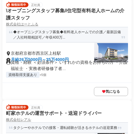
正社員
\オープニングスタッフ募集//住宅型有料老人ホームの介
護スタッフ
株式会社はーとふる
◆オープニングスタッフ募集◆有料老人ホームでの介護／最新設備
／入社時期相談可／年収400万...
京都府京都市西京区上桂駅
月給26万5000円～35万4000円
資格・経験 ＜必須条件＞ いずれかの資格をお持ちの方 ・介護
福祉士 ・実務者研修修了者...
資格取得支援あり
+5個
気になる
正社員
町家ホテルの運営サポート・送迎ドライバー
株式会社レアル
タクシーやホテルでの接客・運転経験が活きるホテルの送迎業務