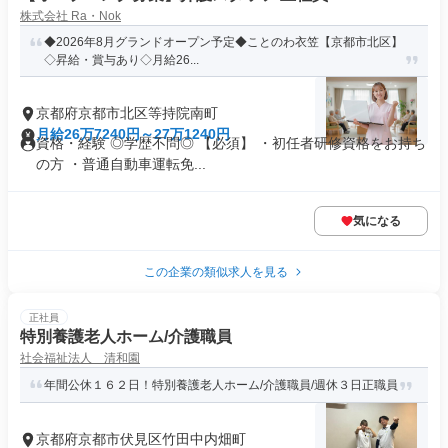
株式会社 Ra・Nok
◆2026年8月グランドオープン予定◆ことのわ衣笠【京都市北区】
◇昇給・賞与あり◇月給26...
京都府京都市北区等持院南町
月給26万7240円～27万1240円
資格・経験 ◎学歴不問◎ 【必須】 ・初任者研修資格をお持ち
の方 ・普通自動車運転免...
気になる
この企業の類似求人を見る
正社員
特別養護老人ホーム/介護職員
社会福祉法人 清和園
年間公休１６２日！特別養護老人ホーム/介護職員/週休３日正職員
京都府京都市伏見区竹田中内畑町