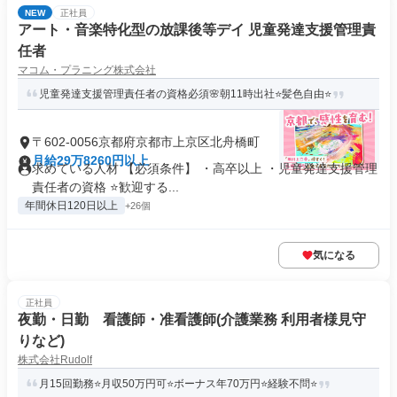
NEW
正社員
アート・音楽特化型の放課後等デイ 児童発達支援管理責
任者
マコム・プラニング株式会社
児童発達支援管理責任者の資格必須🌸朝11時出社⭐髪色自由⭐
〒602-0056京都府京都市上京区北舟橋町
月給29万8260円以上
求めている人材 【必須条件】 ・高卒以上 ・児童発達支援管理
責任者の資格 ⭐歓迎する...
年間休日120日以上
+26個
気になる
正社員
夜勤・日勤 看護師・准看護師(介護業務 利用者様見守
りなど)
株式会社Rudolf
月15回勤務⭐月収50万円可⭐ボーナス年70万円⭐経験不問⭐