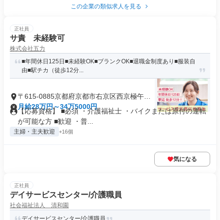
この企業の類似求人を見る
正社員
サ責 未経験可
株式会社五力
■年間休日125日■未経験OK■ブランクOK■退職金制度あり■服装自
由■駅チカ（徒歩12分...
〒615-0885京都府京都市右京区西京極午塚
町
月給28万円～34万5000円
【応募資格】 ■必須 ・介護福祉士 ・バイクまたは原付の運転
が可能な方 ■歓迎 ・普...
主婦・主夫歓迎
+16個
気になる
正社員
デイサービスセンター/介護職員
社会福祉法人 清和園
デイサービスセンター/介護職員