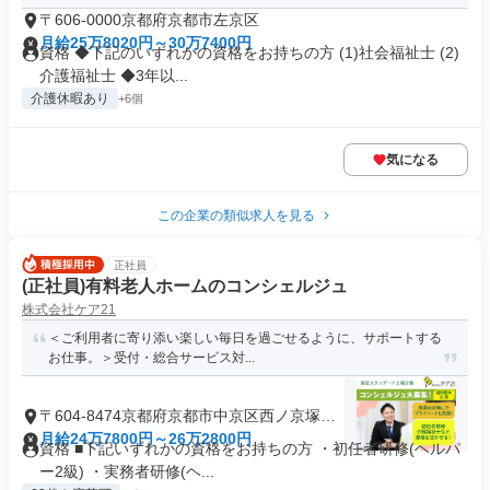
〒606-0000京都府京都市左京区
月給25万8020円～30万7400円
資格 ◆下記のいずれかの資格をお持ちの方 (1)社会福祉士 (2)
介護福祉士 ◆3年以...
介護休暇あり
+6個
気になる
この企業の類似求人を見る
正社員
(正社員)有料老人ホームのコンシェルジュ
株式会社ケア21
＜ご利用者に寄り添い楽しい毎日を過ごせるように、サポートする
お仕事。＞受付・総合サービス対...
〒604-8474京都府京都市中京区西ノ京塚本
町
月給24万7800円～26万2800円
資格 ■下記いずれかの資格をお持ちの方 ・初任者研修(ヘルパ
ー2級) ・実務者研修(ヘ...