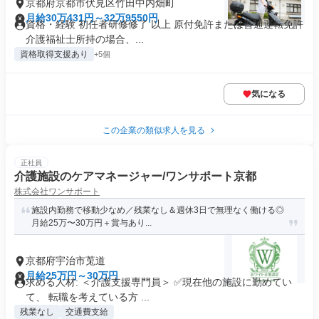
京都府京都市伏見区竹田中内畑町
月給30万431円～32万9550円
資格・経験 初任者研修修了 以上 原付免許または普通運転免許
介護福祉士所持の場合、...
資格取得支援あり
+5個
気になる
この企業の類似求人を見る
正社員
介護施設のケアマネージャー/ワンサポート京都
株式会社ワンサポート
施設内勤務で移動少なめ／残業なし＆週休3日で無理なく働ける◎
月給25万〜30万円＋賞与あり...
京都府宇治市莵道
月給25万円～30万円
求める人材: ＜介護支援専門員＞ ✅現在他の施設に勤めてい
て、 転職を考えている方 ...
残業なし
交通費支給