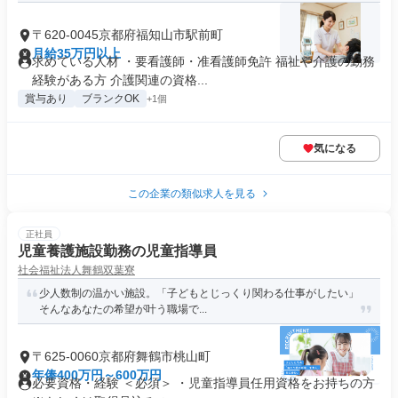
〒620-0045京都府福知山市駅前町
月給35万円以上
求めている人材 ・要看護師・准看護師免許 福祉や介護の勤務
経験がある方 介護関連の資格...
賞与あり
ブランクOK
+1個
気になる
この企業の類似求人を見る
正社員
児童養護施設勤務の児童指導員
社会福祉法人舞鶴双葉寮
少人数制の温かい施設。「子どもとじっくり関わる仕事がしたい」
そんなあなたの希望が叶う職場で...
〒625-0060京都府舞鶴市桃山町
年俸400万円～600万円
必要資格・経験 ＜必須＞ ・児童指導員任用資格をお持ちの方