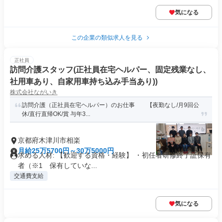
気になる
この企業の類似求人を見る
正社員
訪問介護スタッフ(正社員在宅ヘルパー、固定残業なし、
社用車あり、自家用車持ち込み手当あり))
株式会社ながいき
訪問介護（正社員在宅ヘルパー）のお仕事 【夜勤なし/月9回公
休/直行直帰OK/賞 与年3...
京都府木津川市相楽
月給25万5700円～30万5000円
求める人材: 【歓迎する資格・経験】 ・初任者研修終了証保有
者（※1 保有していな...
交通費支給
気になる