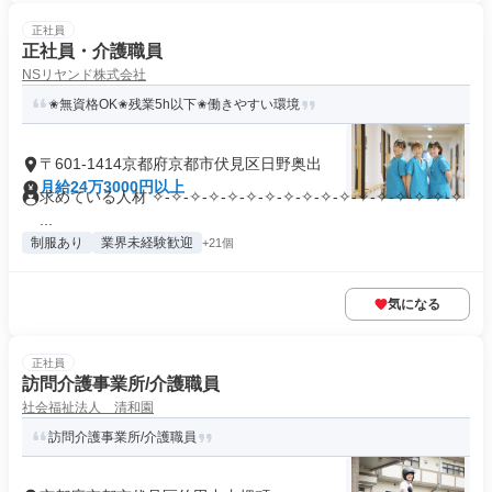
正社員
正社員・介護職員
NSリヤンド株式会社
✬無資格OK✬残業5h以下✬働きやすい環境
〒601-1414京都府京都市伏見区日野奥出
月給24万3000円以上
求めている人材 ✧-✧-✧-✧-✧-✧-✧-✧-✧-✧-✧-✧-✧-✧-✧-✧-✧
...
制服あり
業界未経験歓迎
+21個
気になる
正社員
訪問介護事業所/介護職員
社会福祉法人 清和園
訪問介護事業所/介護職員