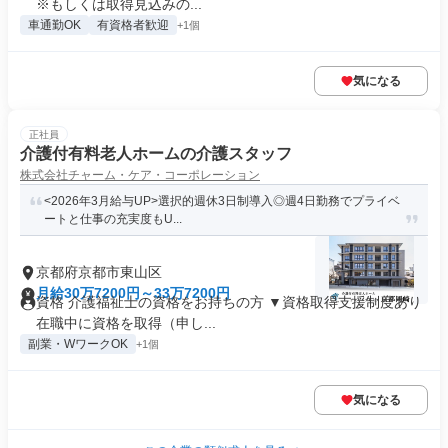
※もしくは取得見込みの...
車通勤OK
有資格者歓迎
+1個
気になる
正社員
介護付有料老人ホームの介護スタッフ
株式会社チャーム・ケア・コーポレーション
<2026年3月給与UP>選択的週休3日制導入◎週4日勤務でプライベ
ートと仕事の充実度もU...
京都府京都市東山区
月給30万7200円～33万7200円
資格 介護福祉士の資格をお持ちの方 ▼資格取得支援制度あり
在職中に資格を取得（申し...
副業・WワークOK
+1個
気になる