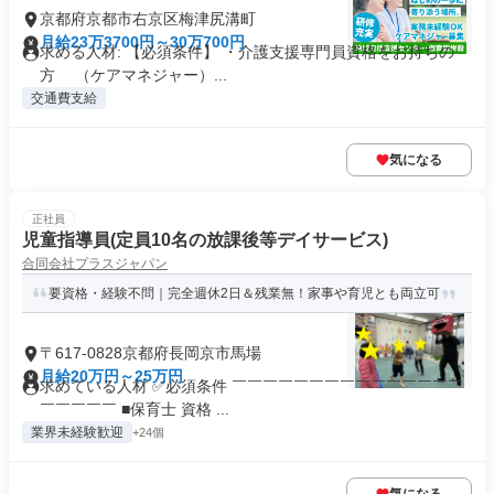
京都府京都市右京区梅津尻溝町
月給23万3700円～30万700円
求める人材: 【必須条件】 ・介護支援専門員資格をお持ちの
方 （ケアマネジャー）...
交通費支給
気になる
正社員
児童指導員(定員10名の放課後等デイサービス)
合同会社プラスジャパン
要資格・経験不問｜完全週休2日＆残業無！家事や育児とも両立可
〒617-0828京都府長岡京市馬場
月給20万円～25万円
求めている人材 ✅必須条件 ￣￣￣￣￣￣￣￣￣￣￣￣￣￣￣
￣￣￣￣￣ ■保育士 資格 ...
業界未経験歓迎
+24個