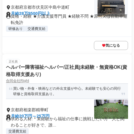
京都府京都市伏見区中島中道町
月給28万9500円以上
資格・経験 ★介護支援専門員 ★経験不問 ★原付又は自動車運
転免許
研修あり
交通費支給
気になる
正社員
ヘルパー障害福祉ヘルパー/正社員|未経験・無資格OK(資
格取得支援あり)
合同会社Right
買い物・外食・映画などの外出支援が中心。未経験でも安心の同行
研修と資格取得支援あり。
京都府相楽郡精華町
月給20万円～25万円
求める人材: * 未経験から福祉の仕事に挑戦したい方 * 人と関
わることが好きで、誰...
交通費支給