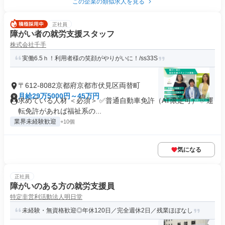
この企業の類似求人を見る
正社員
障がい者の就労支援スタッフ
株式会社千手
実働6.5ｈ！利用者様の笑顔がやりがいに！/ss33S
〒612-8082京都府京都市伏見区両替町
月給29万5000円～45万円
求めている人材 ＜必須＞ ✅普通自動車免許（AT限定可） ✅運
転免許があれば福祉系の...
業界未経験歓迎
+10個
気になる
正社員
障がいのある方の就労支援員
特定非営利活動法人明日堂
未経験・無資格歓迎◎年休120日／完全週休2日／残業ほぼなし