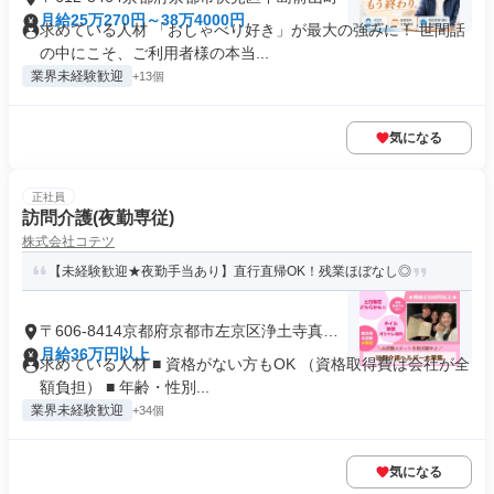
月給25万270円～38万4000円
求めている人材 「おしゃべり好き」が最大の強みに！ 世間話
の中にこそ、ご利用者様の本当...
業界未経験歓迎
+13個
気になる
正社員
訪問介護(夜勤専従)
株式会社コテツ
【未経験歓迎★夜勤手当あり】直行直帰OK！残業ほぼなし◎
〒606-8414京都府京都市左京区浄土寺真如
町
月給36万円以上
求めている人材 ■ 資格がない方もOK （資格取得費は会社が全
額負担） ■ 年齢・性別...
業界未経験歓迎
+34個
気になる