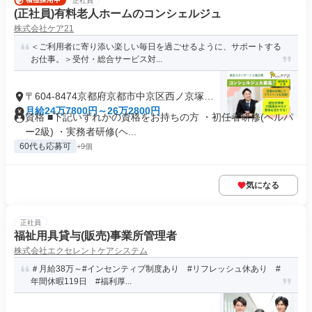
正社員
(正社員)有料老人ホームのコンシェルジュ
株式会社ケア21
＜ご利用者に寄り添い楽しい毎日を過ごせるように、サポートする
お仕事。＞受付・総合サービス対...
〒604-8474京都府京都市中京区西ノ京塚本
町
月給24万7800円～26万2800円
資格 ■下記いずれかの資格をお持ちの方 ・初任者研修(ヘルパ
ー2級) ・実務者研修(ヘ...
60代も応募可
+9個
気になる
正社員
福祉用具貸与(販売)事業所管理者
株式会社エクセレントケアシステム
＃月給38万～#インセンティブ制度あり #リフレッシュ休あり #
年間休暇119日 #福利厚...