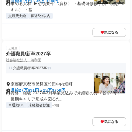
月給30万円～35万1000円
求める人材: ▶必須要件 〈資格〉 ・基礎研修修了済 〈経験/ス
キル〉 ・基...
交通費支給
駅近5分以内
気になる
正社員
介護職員/新卒2027卒
社会福祉法人 清和園
介護職員/新卒2027卒
京都府京都市伏見区竹田中内畑町
月給27万631円～29万9750円
資格・経験 2027年3月卒業見込みで未経験の方（省令3号イ：
長期キャリア形成を図るた...
車通勤OK
未経験者歓迎
+3個
気になる