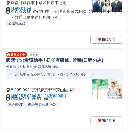
京都府京都市下京区松原中之町
月給38万円
求める人材: 必須要件 ・管理者業務の経験（施設形態不問）
・普通自動車運転免許（A...
交通費支給
気になる
正社員
病院での看護助手 / 初任者研修 / 常勤(日勤のみ)
医療法人社団育生会 京都久野病院
【未経験者も応募可】賞与年2回・計2.50ヶ月分！
〒605-0981京都府京都市東山区本町
月給25万6300円～26万8800円
応募条件 初任者研修
車通勤OK
未経験者歓迎
+2個
気になる