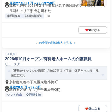
月給27万631円～29万9750円
資格・経験 2028年3月卒業見込みで未経験の方（省令3号イ：
長期キャリア形成を図るた...
車通勤OK
未経験者歓迎
+3個
気になる
この企業の類似求人を見る
正社員
2026年10月オープン/有料老人ホームの介護職員
ヒュースター
【夜勤がキツくない職場】月給30万以上可能｜休憩たっぷり｜残
業ほぼなし
京都府京都市下京区東塩小路町
月給28万円～32万円
求める人材: なし(完全未経験OK)
シフト自由
交通費支給
気になる