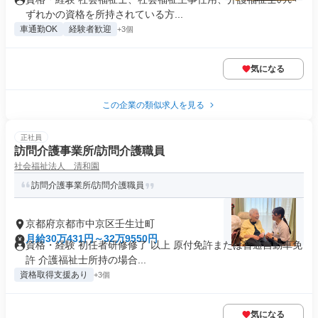
ずれかの資格を所持されている方...
車通勤OK
経験者歓迎
+3個
気になる
この企業の類似求人を見る
正社員
訪問介護事業所/訪問介護職員
社会福祉法人 清和園
訪問介護事業所/訪問介護職員
京都府京都市中京区壬生辻町
月給30万431円～32万9550円
資格・経験 初任者研修修了 以上 原付免許または普通自動車免
許 介護福祉士所持の場合...
資格取得支援あり
+3個
気になる