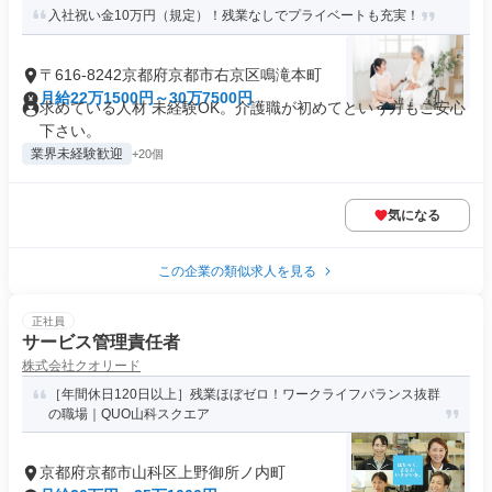
入社祝い金10万円（規定）！残業なしでプライベートも充実！
〒616-8242京都府京都市右京区鳴滝本町
月給22万1500円～30万7500円
求めている人材 未経験OK。介護職が初めてという方もご安心
下さい。
業界未経験歓迎
+20個
気になる
この企業の類似求人を見る
正社員
サービス管理責任者
株式会社クオリード
［年間休日120日以上］残業ほぼゼロ！ワークライフバランス抜群
の職場｜QUO山科スクエア
京都府京都市山科区上野御所ノ内町