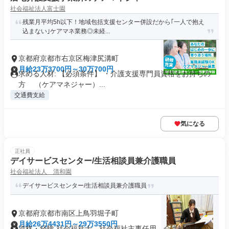
社会福祉法人富士園
残業月平均5h以下！地域包括支援センター併設だから｢一人で抱え
込まない｣ケアマネ業務◎未経...
京都府京都市右京区梅津尻溝町
月給23万3700円～30万700円
求める人材: 【必須条件】 ・介護支援専門員資格をお持ちの
方 （ケアマネジャー）...
交通費支給
気になる
正社員
デイサービスセンター/生活相談員兼介護職員
社会福祉法人 清和園
デイサービスセンター/生活相談員兼介護職員
京都府京都市南区上鳥羽堀子町
月給26万4431円～29万3550円
資格・経験 社会福祉士、社会福祉主事任用、介護福祉士のい