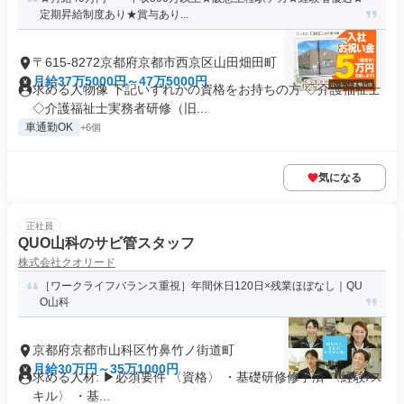
定期昇給制度あり★賞与あり...
〒615-8272京都府京都市西京区山田畑田町
月給37万5000円～47万5000円
求める人物像 下記いずれかの資格をお持ちの方 ◇介護福祉士
◇介護福祉士実務者研修（旧...
車通勤OK
+6個
気になる
正社員
QUO山科のサビ管スタッフ
株式会社クオリード
［ワークライフバランス重視］年間休日120日×残業ほぼなし｜QU
O山科
京都府京都市山科区竹鼻竹ノ街道町
月給30万円～35万1000円
求める人材: ▶必須要件 〈資格〉 ・基礎研修修了済 〈経験/ス
キル〉 ・基...