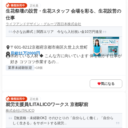
正社員
生花祭壇の設営・生花スタッフ 会場を彩る、生花設営の
仕事
ライフアンドデザイン・グループ西日本株式会社
小さなお葬式｜関西エリア 今なら入社祝い金10万円進呈
〒601-8212京都府京都市南区久世上久世町
月給31万2000円
求めている人材 ◆ こんな方に向いています 体を動かす仕事が
好き コツコツ作業するの...
業界未経験歓迎
+18個
気になる
正社員
就労支援員/LITALICOワークス 京都駅前
株式会社LITALICO
【無資格・未経験OK】そのひとりの「自分らしく働く」「自分ら
しく生きる」をサポートする就労...