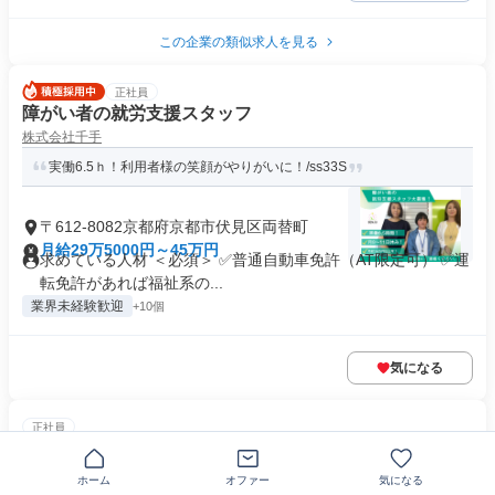
この企業の類似求人を見る
正社員
障がい者の就労支援スタッフ
株式会社千手
実働6.5ｈ！利用者様の笑顔がやりがいに！/ss33S
〒612-8082京都府京都市伏見区両替町
月給29万5000円～45万円
求めている人材 ＜必須＞ ✅普通自動車免許（AT限定可） ✅運
転免許があれば福祉系の...
業界未経験歓迎
+10個
気になる
正社員
サビ管資格を活かせる支援スタッフ
株式会社クオリード
ホーム
オファー
気になる