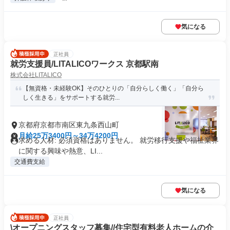
気になる
正社員
就労支援員/LITALICOワークス 京都駅南
株式会社LITALICO
【無資格・未経験OK】そのひとりの「自分らしく働く」「自分ら
しく生きる」をサポートする就労...
京都府京都市南区東九条西山町
月給25万3400円～34万4200円
求める人材: 必須資格はありません。 就労移行支援や福祉業界
に関する興味や熱意、LI...
交通費支給
気になる
正社員
\オープニングスタッフ募集//住宅型有料老人ホームの介