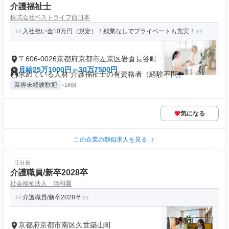
介護福祉士
株式会社ベストライフ西日本
入社祝い金10万円（規定）！残業なしでプライベートも充実！
〒606-0026京都府京都市左京区岩倉長谷町
月給25万1000円～30万7500円
求めている人材 介護福祉士の有資格者（経験不問）
業界未経験歓迎
+18個
気になる
この企業の類似求人を見る
正社員
介護職員/新卒2028卒
社会福祉法人 清和園
介護職員/新卒2028卒
京都府京都市南区久世築山町