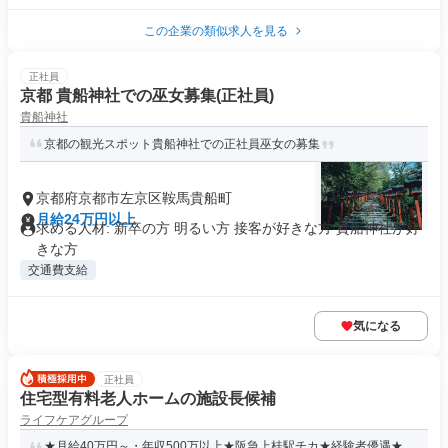
この企業の類似求人を見る
正社員
京都 貴船神社での巫女募集(正社員)
貴船神社
京都の観光スポット貴船神社での正社員巫女の募集
京都府京都市左京区鞍馬貴船町
月給24万円以上
求める人材: 新卒の方 明るい方 接客が好きな方 貴船神社が好
きな方
交通費支給
気になる
正社員
住宅型有料老人ホームの施設長候補
ライフケアグループ
★月給40万円～・年収500万以上★阪急上桂駅チカ★経験者優遇★