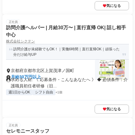
気になる
正社員
訪問介護ヘルパー | 月給30万〜 | 直行直帰 OK| 話し相手
中心
株式会社シクテン
訪問介護が未経験でもOK！｜実働6時間｜直行直帰OK｜頑張った
分だけ給与UP
京都府京都市北区上賀茂津ノ国町
月給30万円以上
求める人材: 《 応募条件・こんなあなたへ 》 ◆ 必須条件：介
護職員初任者研修（旧...
週1日からOK
シフト自由
+1個
気になる
正社員
セレモニースタッフ