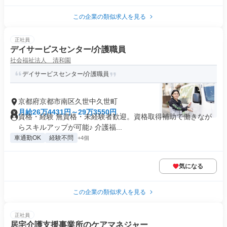
この企業の類似求人を見る
正社員
デイサービスセンター/介護職員
社会福祉法人 清和園
デイサービスセンター/介護職員
京都府京都市南区久世中久世町
月給26万4431円～29万3550円
資格・経験 無資格・未経験者歓迎。資格取得補助で働きなが
らスキルアップが可能♪ 介護福...
車通勤OK
経験不問
+4個
気になる
この企業の類似求人を見る
正社員
居宅介護支援事業所のケアマネジャー