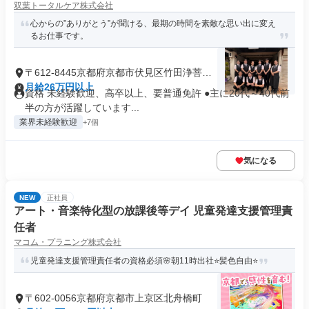
双葉トータルケア株式会社
心からの”ありがとう”が聞ける、最期の時間を素敵な思い出に変え
るお仕事です。
〒612-8445京都府京都市伏見区竹田浄菩提
院町
月給26万円以上
資格 未経験歓迎、高卒以上、要普通免許 ●主に20代～40代前
半の方が活躍しています...
業界未経験歓迎
+7個
気になる
NEW
正社員
アート・音楽特化型の放課後等デイ 児童発達支援管理責
任者
マコム・プラニング株式会社
児童発達支援管理責任者の資格必須🌸朝11時出社⭐髪色自由⭐
〒602-0056京都府京都市上京区北舟橋町