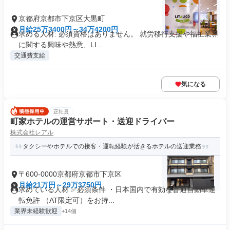
京都府京都市下京区大黒町
月給25万3400円～34万4200円
求める人材: 必須資格はありません。 就労移行支援や福祉業界
に関する興味や熱意、LI...
交通費支給
気になる
正社員
町家ホテルの運営サポート・送迎ドライバー
株式会社レアル
タクシーやホテルでの接客・運転経験が活きるホテルの送迎業務
〒600-0000京都府京都市下京区
月給21万円～29万3750円
求めている人材 ✅必須条件 ・日本国内で有効な普通自動車運
転免許 （AT限定可）をお持...
業界未経験歓迎
+14個