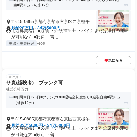
由■駅チカ（徒歩12分...
〒615-0885京都府京都市右京区西京極午塚
町
月給28万円～34万5000円
【応募資格】 ■必須 ・介護福祉士 ・バイクまたは原付の運転
が可能な方 ■歓迎 ・普...
主婦・主夫歓迎
+16個
気になる
正社員
サ責(経験者) ブランク可
株式会社五力
■年間休日125日■ブランクOK■退職金制度あり■服装自由■駅チカ
（徒歩12分）
〒615-0885京都府京都市右京区西京極午塚
町
月給33万5000円～34万5000円
【応募資格】 ■必須 ・介護福祉士 ・バイクまたは原付の運転
が可能な方 ■歓迎 ・普...