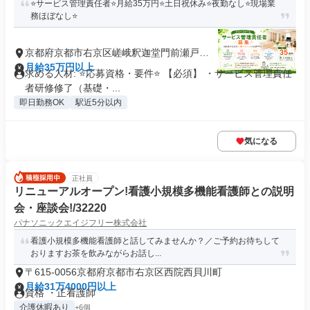
⭐サービス管理責任者⭐月給35万円⭐土日祝休み⭐夜勤なし⭐現場業
務ほぼなし⭐
京都府京都市右京区嵯峨釈迦堂門前瀬戸川
町
月給35万円以上
求める人材: ⭐応募資格・要件⭐ 【必須】 ・サービス管理責任
者研修修了（基礎・...
即日勤務OK
駅近5分以内
気になる
正社員
リニューアルオープン!看護小規模多機能看護師との説明
会・座談会!/32220
パナソニックエイジフリー株式会社
看護小規模多機能看護師と話してみませんか？／ご予約お待ちして
おりますお茶を飲みながらお話し...
〒615-0056京都府京都市右京区西院西貝川町
月給31万4000円以上
資格 ・正看護師
介護休暇あり
+6個