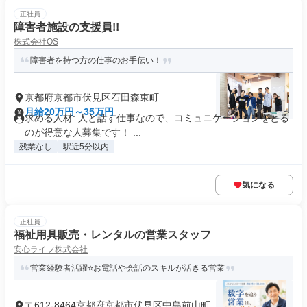
正社員
障害者施設の支援員!!
株式会社OS
障害者を持つ方の仕事のお手伝い！
京都府京都市伏見区石田森東町
月給20万円～35万円
求める人材: 人と話す仕事なので、コミュニケーションをとる
のが得意な人募集です！ ...
残業なし
駅近5分以内
気になる
正社員
福祉用具販売・レンタルの営業スタッフ
安心ライフ株式会社
営業経験者活躍⭐お電話や会話のスキルが活きる営業
〒612-8464京都府京都市伏見区中島前山町