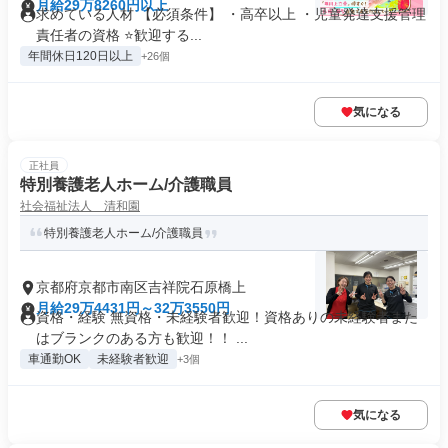
月給29万8260円以上
求めている人材 【必須条件】 ・高卒以上 ・児童発達支援管理
責任者の資格 ⭐歓迎する...
年間休日120日以上
+26個
気になる
正社員
特別養護老人ホーム/介護職員
社会福祉法人 清和園
特別養護老人ホーム/介護職員
京都府京都市南区吉祥院石原橋上
月給29万4431円～32万3550円
資格・経験 無資格・未経験者歓迎！資格ありの未経験者また
はブランクのある方も歓迎！！ ...
車通勤OK
未経験者歓迎
+3個
気になる