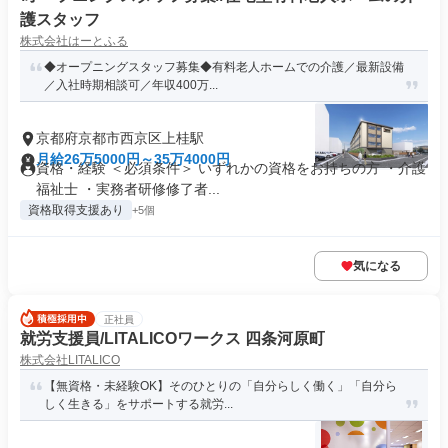
護スタッフ
株式会社はーとふる
◆オープニングスタッフ募集◆有料老人ホームでの介護／最新設備
／入社時期相談可／年収400万...
京都府京都市西京区上桂駅
月給26万5000円～35万4000円
資格・経験 ＜必須条件＞ いずれかの資格をお持ちの方 ・介護
福祉士 ・実務者研修修了者...
資格取得支援あり
+5個
気になる
正社員
就労支援員/LITALICOワークス 四条河原町
株式会社LITALICO
【無資格・未経験OK】そのひとりの「自分らしく働く」「自分ら
しく生きる」をサポートする就労...