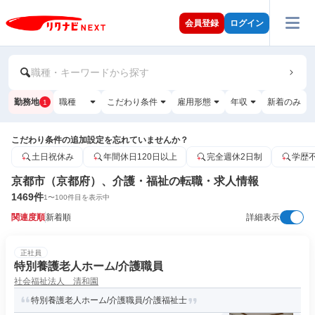
会員登録
ログイン
職種・キーワードから探す
勤務地
職種
こだわり条件
雇用形態
年収
新着のみ
1
こだわり条件の追加設定を忘れていませんか？
土日祝休み
年間休日120日以上
完全週休2日制
学歴
京都市（京都府）、介護・福祉の転職・求人情報
1469
件
1
〜
100
件目を表示中
関連度順
新着順
詳細表示
正社員
特別養護老人ホーム/介護職員
社会福祉法人 清和園
特別養護老人ホーム/介護職員/介護福祉士