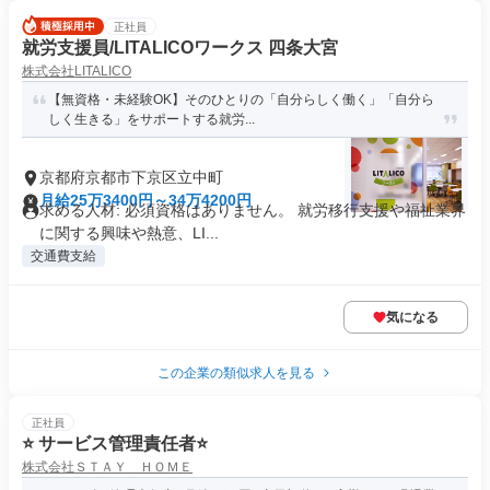
正社員
就労支援員/LITALICOワークス 四条大宮
株式会社LITALICO
【無資格・未経験OK】そのひとりの「自分らしく働く」「自分ら
しく生きる」をサポートする就労...
京都府京都市下京区立中町
月給25万3400円～34万4200円
求める人材: 必須資格はありません。 就労移行支援や福祉業界
に関する興味や熱意、LI...
交通費支給
気になる
この企業の類似求人を見る
正社員
⭐ サービス管理責任者⭐
株式会社ＳＴＡＹ ＨＯＭＥ