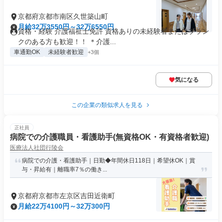
京都府京都市南区久世築山町
月給32万3550円～32万6550円
資格・経験 介護福祉士免許 資格ありの未経験者またはブラン
クのある方も歓迎！！ ＊介護...
車通勤OK
未経験者歓迎
+3個
気になる
この企業の類似求人を見る
正社員
病院での介護職員・看護助手(無資格OK・有資格者歓迎)
医療法人社団行陵会
病院での介護・看護助手｜日勤◆年間休日118日｜希望休OK｜賞
与・昇給有｜離職率7％の働き...
京都府京都市左京区吉田近衛町
月給22万4100円～32万300円