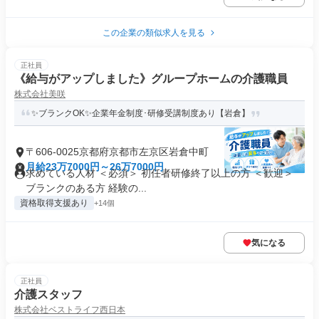
この企業の類似求人を見る
正社員
《給与がアップしました》グループホームの介護職員
株式会社美咲
✨ブランクOK✨企業年金制度･研修受講制度あり【岩倉】
〒606-0025京都府京都市左京区岩倉中町
月給23万7000円～26万7000円
求めている人材 ＜必須＞ 初任者研修終了以上の方 ＜歓迎＞
ブランクのある方 経験の...
資格取得支援あり
+14個
気になる
正社員
介護スタッフ
株式会社ベストライフ西日本