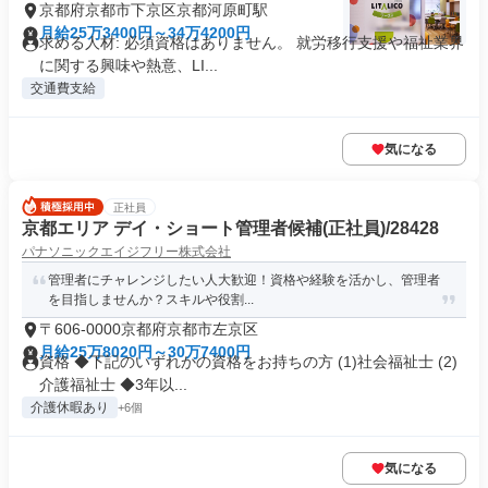
京都府京都市下京区京都河原町駅
月給25万3400円～34万4200円
求める人材: 必須資格はありません。 就労移行支援や福祉業界
に関する興味や熱意、LI...
交通費支給
気になる
正社員
京都エリア デイ・ショート管理者候補(正社員)/28428
パナソニックエイジフリー株式会社
管理者にチャレンジしたい人大歓迎！資格や経験を活かし、管理者
を目指しませんか？スキルや役割...
〒606-0000京都府京都市左京区
月給25万8020円～30万7400円
資格 ◆下記のいずれかの資格をお持ちの方 (1)社会福祉士 (2)
介護福祉士 ◆3年以...
介護休暇あり
+6個
気になる