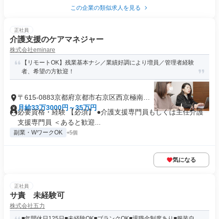
この企業の類似求人を見る
正社員
介護支援のケアマネジャー
株式会社eminare
【リモートOK】残業基本ナシ／業績好調により増員／管理者経験
者、希望の方歓迎！
〒615-0883京都府京都市右京区西京極南大
入町
月給33万3000円～35万円
必要資格・経験 【必須】 ●介護支援専門員もしくは主任介護
支援専門員 ＜あると歓迎...
副業・WワークOK
+5個
気になる
正社員
サ責 未経験可
株式会社五力
■年間休日125日■未経験OK■ブランクOK■退職金制度あり■服装自