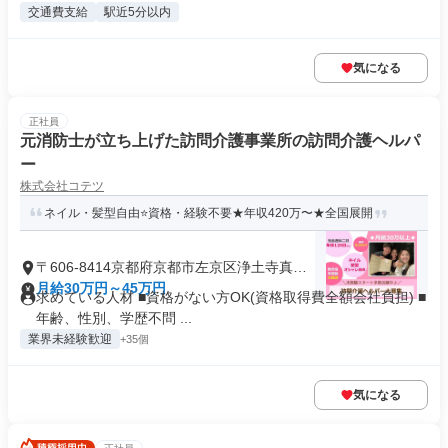
交通費支給
駅近5分以内
気になる
正社員
元消防士が立ち上げた訪問介護事業所の訪問介護ヘルパ
ー
株式会社コテツ
ネイル・髪型自由⭐️資格・経験不要★年収420万〜★全国展開
〒606-8414京都府京都市左京区浄土寺真如
町
月給30万円～45万円
求めている人材 ■資格がない方OK(資格取得費全額会社負担) ■
年齢、性別、学歴不問 ...
業界未経験歓迎
+35個
気になる