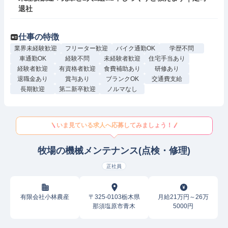
退社
仕事の特徴
業界未経験歓迎
フリーター歓迎
バイク通勤OK
学歴不問
車通勤OK
経験不問
未経験者歓迎
住宅手当あり
経験者歓迎
有資格者歓迎
食費補助あり
研修あり
退職金あり
賞与あり
ブランクOK
交通費支給
長期歓迎
第二新卒歓迎
ノルマなし
いま見ている求人へ応募してみましょう！
牧場の機械メンテナンス(点検・修理)
正社員
有限会社小林農産
〒325-0103栃木県
月給21万円～26万
那須塩原市青木
5000円