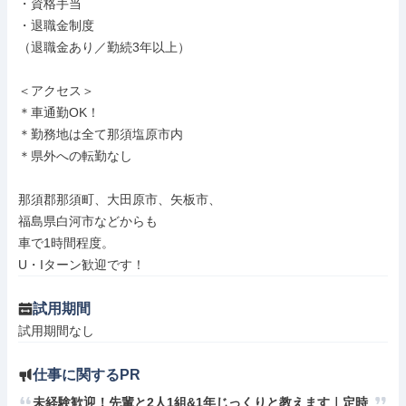
・資格手当

・退職金制度

（退職金あり／勤続3年以上）

＜アクセス＞

＊車通勤OK！

＊勤務地は全て那須塩原市内

＊県外への転勤なし

那須郡那須町、大田原市、矢板市、

福島県白河市などからも

車で1時間程度。

U・Iターン歓迎です！
試用期間
試用期間なし
仕事に関するPR
未経験歓迎！先輩と2人1組&1年じっくりと教えます｜定時