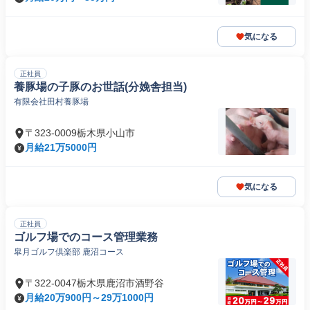
気になる
正社員
養豚場の子豚のお世話(分娩舎担当)
有限会社田村養豚場
〒323-0009栃木県小山市
月給21万5000円
気になる
正社員
ゴルフ場でのコース管理業務
皐月ゴルフ倶楽部 鹿沼コース
〒322-0047栃木県鹿沼市酒野谷
月給20万900円～29万1000円