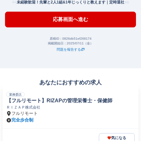
未経験歓迎！先輩と2人1組&1年じっくりと教えます｜定時退社
応募画面へ進む
原稿ID：
0826db51ef268174
掲載開始日：
2025/07/11（金）
問題を報告する
あなたにおすすめの求人
業務委託
【フルリモート】RIZAPの管理栄養士・保健師
ＲＩＺＡＰ株式会社
フルリモート
完全歩合制
気になる