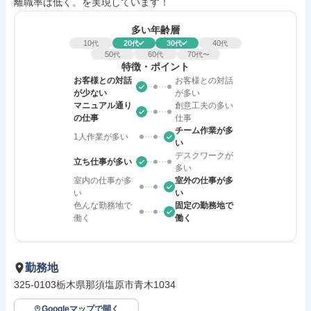
離職率は低く。を実現しています！
多い年齢層
10
20
30
40
代
代
代
代
50
60
70
代
代
代〜
特徴・ポイント
お客様との対話
お客様との対話
が少ない
が多い
マニュアル通り
創意工夫の多い
の仕事
仕事
チーム作業が多
1人作業が多い
い
デスクワークが
立ち仕事が多い
多い
室内の仕事が多
室外の仕事が多
い
い
色んな勤務地で
固定の勤務地で
働く
働く
勤務地
325-0103栃木県那須塩原市青木1034
Googleマップで開く