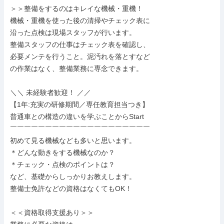
＞＞整備をするのはキレイな機械・重機！

機械・重機を使った後の清掃やチェック表に

沿った点検は現場スタッフが行います。

整備スタッフの仕事はチェック表を確認し、

必要メンテを行うこと。泥汚れを落とすなど

の作業はなく、整備業務に専念できます。

＼＼ 未経験者歓迎！ ／／

【1年:充実の研修期間／専任教育担当つき】

普通車との構造の違いを学ぶことからStart

￣￣￣￣￣￣￣￣￣￣￣￣￣￣￣￣￣￣￣￣

初めて見る機械なども多いと思います。

＊どんな動きをする機械なのか？

＊チェック・点検のポイントは？

など、基礎からしっかりお教えします。

整備士免許などの資格はなくてもOK！

＜＜資格取得支援あり＞＞
