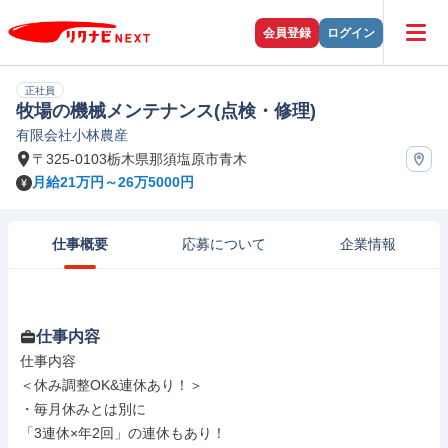
会員登録
ログイン
正社員
牧場の機械メンテナンス(点検・修理)
有限会社小林農産
〒325-0103栃木県那須塩原市青木
月給21万円～26万5000円
仕事概要
応募について
企業情報
仕事内容
仕事内容

＜休み調整OK&連休あり！＞

・毎月休みとは別に

「3連休×年2回」の連休もあり！
