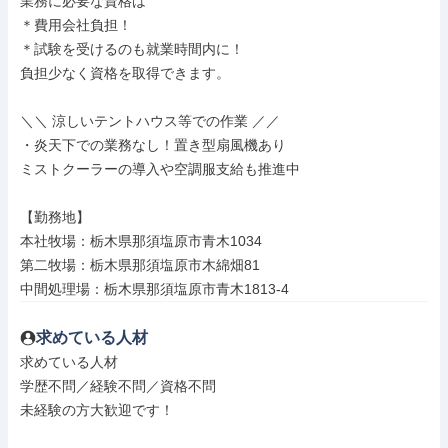
業務に必要な資格は

＊費用会社負担！

＊試験を受けるのも就業時間内に！

負担少なく資格を取得できます。

＼＼ 涼しいテントハウス等での作業 ／／

・炎天下での業務なし！置き型扇風機あり

ミストクーラーの導入や空調服支給も推進中

【勤務地】

本社牧場：栃木県那須塩原市青木1034

第二牧場：栃木県那須塩原市木綿畑81

中間処理場：栃木県那須塩原市青木1813-4
求めている人材
求めている人材

学歴不問／経験不問／資格不問

未経験の方大歓迎です！
