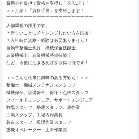
費用会社負担で資格を取得し ” 収入UP！ ”

＞＞月給＋「資格手当」を支給します！

￣￣￣￣￣￣￣￣￣￣￣￣￣￣￣￣￣￣￣￣

人物重視の採用です。

＊新しいことにチャレンジしたい方を応援！

＊入社時に資格・経験は必要ありません！

自動車整備士免許、機械保全技能士

農業機械士、農業機械整備技能士

など、今後に活きる免許を取得可能です！

＜＜こんな仕事に興味のある方歓迎！＞＞

整備士、機械メンテナンススタッフ

機械保全、設備保全、保守・点検スタッフ

フィールドエンジニア、サポートエンジニア

牧場スタッフ、酪農スタッフ、農作業

工場スタッフ、工場内作業員

製造スタッフ、現場作業スタッフ

重機オペレーター、土木作業員
