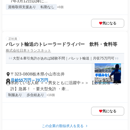
7年3月12日以降に...
資格取得支援あり
転勤なし
+6個
気になる
正社員
パレット輸送のトレーラードライバー 飲料・食料等
株式会社日本トランスネット
大型＆牽引免許があれば経験不問｜パレット輸送｜月収75万円可
〒323-0808栃木県小山市出井
月給55万円～70万円
求めている人材 ＜＜男女ともに活躍中＞＞ 【必要資格・免
許】急募！ ・要大型免許 ・牽...
制服あり
歩合給あり
+16個
気になる
この企業の類似求人を見る