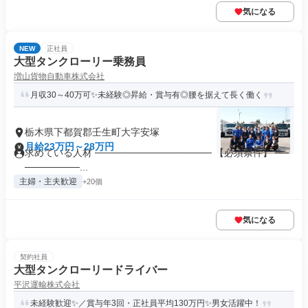
気になる
NEW
正社員
大型タンクローリー乗務員
増山貨物自動車株式会社
月収30～40万可✨未経験◎昇給・賞与有◎腰を据えて長く働く
栃木県下都賀郡壬生町大字安塚
月給23万円～28万円
求めている人材 ───────────────── 【必須条件】 ──
────────...
主婦・主夫歓迎
+20個
気になる
契約社員
大型タンクローリードライバー
平沢運輸株式会社
未経験歓迎✨／賞与年3回・正社員平均130万円✨男女活躍中！