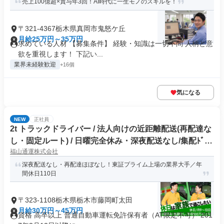
売上100億超×賞与年3回！AI時代に一生モノのスキルを！
〒321-4367栃木県真岡市鬼怒ケ丘
月給25万円～35万円
求めている人材 【募集条件】 経験・知識は一切不問 人柄と意
欲を重視します！ 下記い...
業界未経験歓迎
+16個
気になる
NEW
正社員
2t トラックドライバー / 法人向けの近距離配送(再配達な
し・固定ルート) / 日曜完全休み・深夜配送なし/集配ﾄﾞﾗｲ
福山通運株式会社
ﾊﾞｰ2t(正社員)
深夜配送なし・再配達ほぼなし！東証プライム上場の業界大手／年
間休日110日
〒323-1108栃木県栃木市藤岡町太田
月給30万円～45万円
資格 高卒以上 普通自動車運転免許保有者（AT限定不可） 201