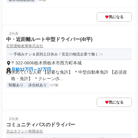
気になる
正社員
中・近距離ルート中型ドライバー(4t平)
石部運輸倉庫株式会社
手積みナシ＆原則土日休み！安定の物流企業で働く
〒322-0606栃木県栃木市西方町本城
月給32万円～37万円
求めている人材 【必要な免許】 ＊中型自動車免許 【必須資
格・免許】 ＊クレーン(5...
制服あり
歩合給あり
+17個
気になる
正社員
コミュニティバスのドライバー
大山タクシー有限会社