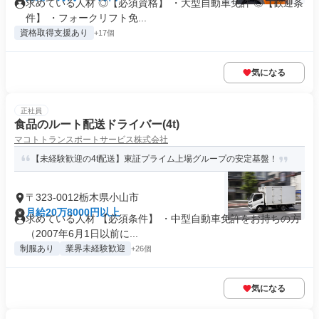
求めている人材 ◎【必須資格】 ・大型自動車免許 ◎【歓迎条
件】 ・フォークリフト免...
資格取得支援あり
+17個
気になる
正社員
食品のルート配送ドライバー(4t)
マコトトランスポートサービス株式会社
【未経験歓迎の4t配送】東証プライム上場グループの安定基盤！
〒323-0012栃木県小山市
月給20万8000円以上
求めている人材 【必須条件】 ・中型自動車免許をお持ちの方
（2007年6月1日以前に...
制服あり
業界未経験歓迎
+26個
気になる