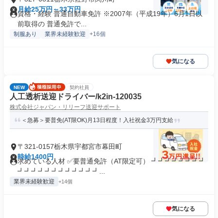
月給25万円～33万円
資格・経験 普通自動車免許 ※2007年（平成19年）6月1日以
前取得の 普通免許で...
制服あり
業界未経験歓迎
+16個
気になる
NEW
契約社員
人工透析送迎ドライバー/k2in-120035
株式会社ジャパン・リリーフ送迎サポート
＜急募＞要普免(AT限OK)月13日程度！入社祝金3万円支給
〒321-0157栃木県宇都宮市幕田町
時給1400円
求めている人材 ✅要普通免許（AT限定可） ┛┛┛┛┛┛┛┛
┛┛┛┛┛┛┛┛┛┛┛┛...
業界未経験歓迎
+14個
気になる