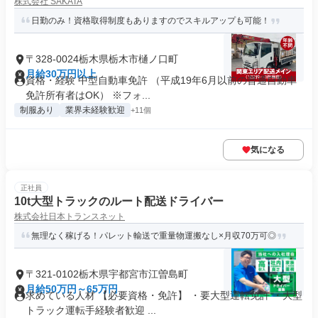
株式会社 SAKATA
日勤のみ！資格取得制度もありますのでスキルアップも可能！
〒328-0024栃木県栃木市樋ノ口町
月給30万円以上
資格・経験 中型自動車免許 （平成19年6月以前の普通自動車
免許所有者はOK） ※フォ...
制服あり
業界未経験歓迎
+11個
気になる
正社員
10t大型トラックのルート配送ドライバー
株式会社日本トランスネット
無理なく稼げる！パレット輸送で重量物運搬なし×月収70万可◎
〒321-0102栃木県宇都宮市江曽島町
月給50万円～65万円
求めている人材 【必要資格・免許】 ・要大型運転免許 ・大型
トラック運転手経験者歓迎 ...