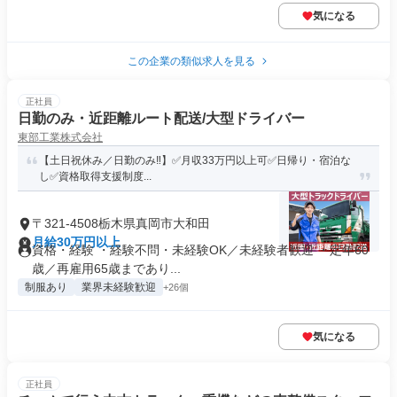
気になる
この企業の類似求人を見る
正社員
日勤のみ・近距離ルート配送/大型ドライバー
東部工業株式会社
【土日祝休み／日勤のみ‼️】✅️月収33万円以上可✅️日帰り・宿泊な
し✅️資格取得支援制度...
〒321-4508栃木県真岡市大和田
月給30万円以上
資格・経験 ・経験不問・未経験OK／未経験者歓迎 ・定年60
歳／再雇用65歳まであり...
制服あり
業界未経験歓迎
+26個
気になる
正社員