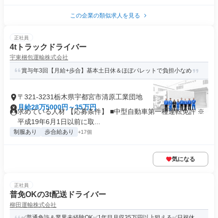
この企業の類似求人を見る
正社員
4tトラックドライバー
宇東梱包運輸株式会社
賞与年3回【月給+歩合】基本土日休＆ほぼパレットで負担小なめ
〒321-3231栃木県宇都宮市清原工業団地
月給28万5000円～35万円
求めている人材 【応募条件】 ■中型自動車第一種運転免許 ※
平成19年6月1日以前に取...
制服あり
歩合給あり
+17個
気になる
正社員
普免OKの3t配送ドライバー
柳田運輸株式会社
✅普通免許＆業界未経験OK✅1年目月収35万円以上狙える✅日祝休