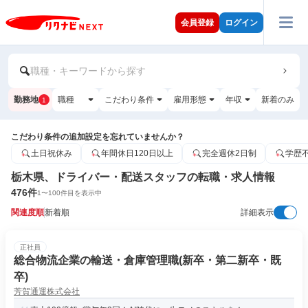
会員登録
ログイン
職種・キーワードから探す
勤務地
職種
こだわり条件
雇用形態
年収
新着のみ
1
こだわり条件の追加設定を忘れていませんか？
土日祝休み
年間休日120日以上
完全週休2日制
学歴
栃木県、ドライバー・配送スタッフの転職・求人情報
476
件
1
〜
100
件目を表示中
関連度順
新着順
詳細表示
正社員
総合物流企業の輸送・倉庫管理職(新卒・第二新卒・既
卒)
芳賀通運株式会社