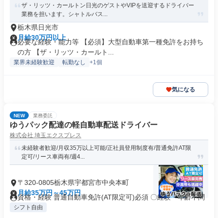
ザ・リッツ・カールトン日光のゲストやVIPを送迎するドライバー
業務を担います。シャトルバス...
栃木県日光市
月給30万円以上
必要な経験・能力等 【必須】大型自動車第一種免許をお持ち
の方 【ザ・リッツ・カールト...
業界未経験歓迎
転勤なし
+1個
気になる
NEW
業務委託
ゆうパック配達の軽自動車配送ドライバー
株式会社 埼玉エクスプレス
未経験者歓迎/月収35万以上可能/正社員登用制度有/普通免許AT限
定可/リース車両有/週4...
〒320-0805栃木県宇都宮市中央本町
月給35万円～45万円
資格・経験 普通⾃動⾞免許(AT限定可)必須 〇経験・年齢不問
シフト自由