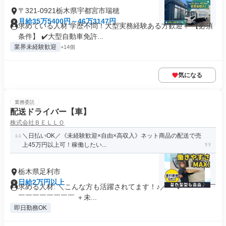
〒321-0921栃木県宇都宮市瑞穂
月給35万5400円～46万3147円
求めている人材 学歴不問！大型実務経験ある方歓迎！ 【必須
条件】 ✔️大型自動車免許...
業界未経験歓迎
+14個
気になる
業務委託
配送ドライバー【車】
株式会社ＢＥＬＬＯ
＼日払いOK／《未経験歓迎×自由×高収入》ネット商品の配送で売
上45万円以上可！稼働したい...
栃木県足利市
日給2万円以上
求める人材: ＼こんな方も活躍されてます！♪／ ￣V￣￣￣￣￣
￣￣￣￣￣￣￣￣ ＋未...
即日勤務OK