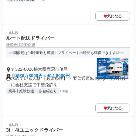
気になる
正社員
ルート配送ドライバー
株式会社高野商運
閑散期は14時退勤も可能！プライベートの時間も確保できます◎
〒322-0026栃木県鹿沼市茂呂
月給30万8000円～40万8000円
求めている人材 【必須条件】 ・要普通運転免許(MT) 入社後
に会社支援で中型免許を...
業界未経験歓迎
歩合給あり
+26個
気になる
正社員
3t・4tユニックドライバー