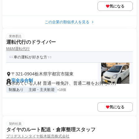
気になる
この企業の類似求人を見る
業務委託
運転代行のドライバー
M&M運転代行
車の運転が好きな方
〒321-0904栃木県宇都宮市陽東
完全歩合制
求めている人材 普通一種免許、普通二種をお持ちの方
制服あり
主婦・主夫歓迎
+18個
気になる
契約社員
タイヤのルート配送・倉庫整理スタッフ
ブリヂストンタイヤ栃木販売株式会社