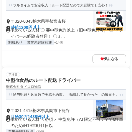
フルタイムで安定収入！ルート配送なので未経験でも安心！
〒320-0043栃木県宇都宮市桜
時給1200円以上
求めている人材 〇 要中型免許以上（旧中型免許可） 〇 ドラ
イバー未経験者歓迎！ 〇ミ...
制服あり
業界未経験歓迎
+14個
気になる
正社員
中型4t食品のルート配送ドライバー
株式会社タドコロ物流
給与明細と休日数で実感を約束。「転職して良かった」の毎日を。
〒321-4415栃木県真岡市下籠谷
月給30万1438円以上
求めている人材 ＜必須＞ 中型免許（AT限定不可：全てMT車
のため/H19年6月1日以...
業界未経験歓迎
+30個