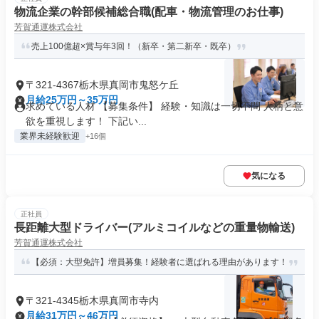
物流企業の幹部候補総合職(配車・物流管理のお仕事)
芳賀通運株式会社
売上100億超×賞与年3回！（新卒・第二新卒・既卒）
〒321-4367栃木県真岡市鬼怒ケ丘
月給25万円～35万円
求めている人材 【募集条件】 経験・知識は一切不問 人柄と意
欲を重視します！ 下記い...
業界未経験歓迎
+16個
気になる
正社員
長距離大型ドライバー(アルミコイルなどの重量物輸送)
芳賀通運株式会社
【必須：大型免許】増員募集！経験者に選ばれる理由があります！
〒321-4345栃木県真岡市寺内
月給31万円～46万円