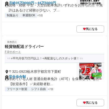
月給35万9000円～44万5000円
資格・経験 中型・大型自動車免許いずれかをお持ちの方 ※免
許はあるけど経験が少ない、ブ...
制服あり
車通勤OK
+5個
気になる
業務委託
軽貨物配送ドライバー
F Bサポート
⭐平均月収73万円以上！⭐再配達なしのスポット便！
〒321-0923栃木県宇都宮市下栗町
完全歩合制
求めている人材 普通自動車免許（AT可）を保有している方
【歓迎条件】 ✅未経験者歓...
フリーター歓迎
シフト自由
+7個
気になる