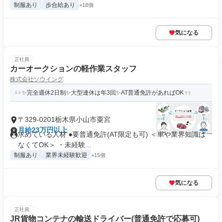
制服あり
歩合給あり
+18個
気になる
正社員
カーオークションの軽作業スタッフ
株式会社ソウイング
✨完全週休2日制✨大型連休は年3回✨AT普通免許があればOK
〒329-0201栃木県小山市粟宮
月給23万円以上
求めている人材 ●要普通免許(AT限定も可) ＜車や業界知識は
なくてOK＞ ・未経験...
制服あり
業界未経験歓迎
+15個
気になる
正社員
JR貨物コンテナの輸送ドライバー(普通免許で応募可)