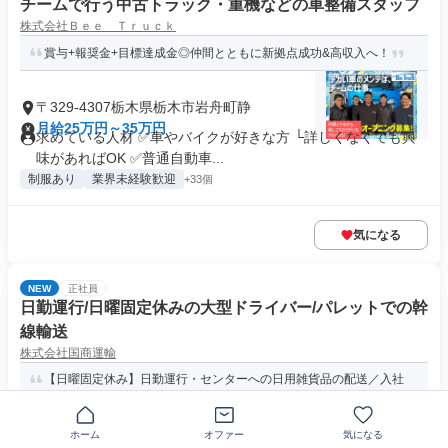
チームで行う中古トラック・重機などの車整備スタッフ
株式会社Ｂｅｅ Ｔｒｕｃｋ
賞与+報奨金+目標達成金◎仲間とともに新拠点成功&高収入へ！
〒329-4307栃木県栃木市岩舟町静
月給25万円～35万円
求めている人材 ✅車やバイクが好きな方 └詳しくなくても興
味があればOK ✅普通自動車...
制服あり
業界未経験歓迎
+33個
気になる
NEW
正社員
日勤運行/日曜固定休みの大型ドライバー/パレットでの幹
線輸送
株式会社国商運輸
【日曜固定休み】日勤運行・センターへの日用雑貨品の配送／入社
祝い金最大12万円／賞与年2回
ホーム
オファー
気になる