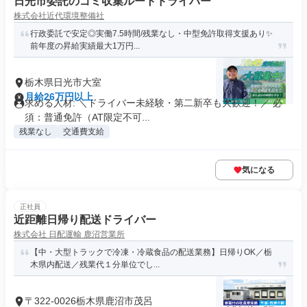
日光市委託のゴミ収集ルートドライバー
株式会社近代環境整備社
行政委託で安定◎実働7.5時間/残業なし・中型免許取得支援あり✨
前年度の昇給実績最大1万円...
栃木県日光市大室
月給26万円以上
求める人材: ＼ドライバー未経験・第二新卒も大歓迎！／ 必
須：普通免許（AT限定不可...
残業なし
交通費支給
気になる
正社員
近距離日帰り配送ドライバー
株式会社 日配運輸 鹿沼営業所
【中・大型トラックで冷凍・冷蔵食品の配送業務】日帰りOK／栃
木県内配送／残業代１分単位でし...
〒322-0026栃木県鹿沼市茂呂