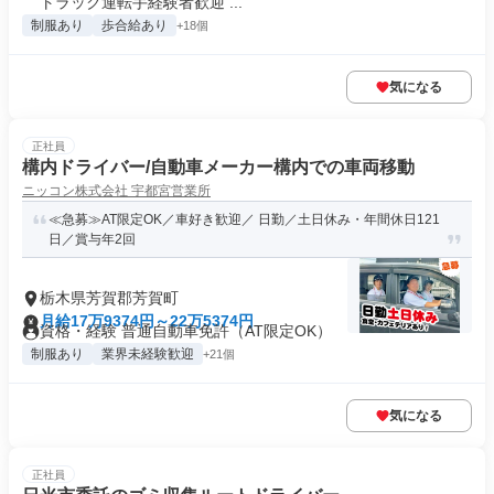
トラック運転手経験者歓迎 ...
制服あり
歩合給あり
+18個
気になる
正社員
構内ドライバー/自動車メーカー構内での車両移動
ニッコン株式会社 宇都宮営業所
≪急募≫AT限定OK／車好き歓迎／ 日勤／土日休み・年間休日121
日／賞与年2回
栃木県芳賀郡芳賀町
月給17万9374円～22万5374円
資格・経験 普通自動車免許（AT限定OK）
制服あり
業界未経験歓迎
+21個
気になる
正社員