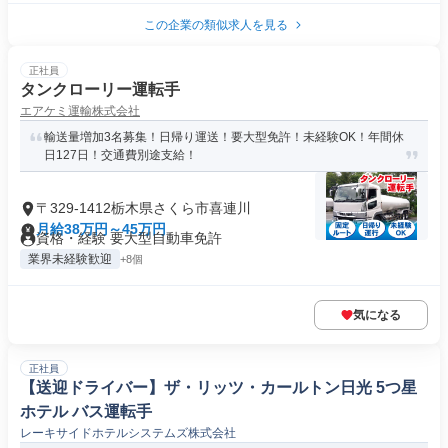
この企業の類似求人を見る
正社員
タンクローリー運転手
エアケミ運輸株式会社
輸送量増加3名募集！日帰り運送！要大型免許！未経験OK！年間休
日127日！交通費別途支給！
〒329-1412栃木県さくら市喜連川
月給38万円～45万円
資格・経験 要大型自動車免許
業界未経験歓迎
+8個
気になる
正社員
【送迎ドライバー】ザ・リッツ・カールトン日光 5つ星
ホテル バス運転手
レーキサイドホテルシステムズ株式会社