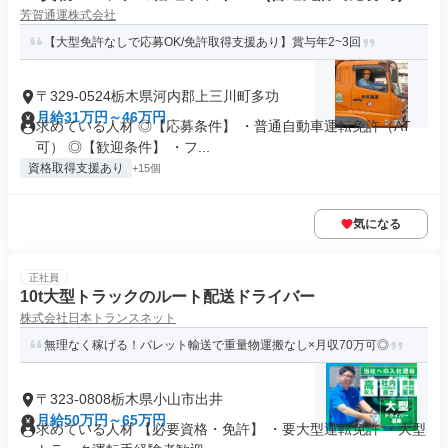
芳賀通運株式会社
【大型免許なしで応募OK/免許取得支援あり】賞与年2~3回
〒329-0524栃木県河内郡上三川町多功
月給31万円～46万円
求めている人材 ◎【応募条件】 ・普通自動車運転免許（AT
可） ◎【歓迎条件】 ・フ...
資格取得支援あり
+15個
気になる
正社員
10t大型トラックのルート配送ドライバー
株式会社日本トランスネット
無理なく稼げる！パレット輸送で重量物運搬なし×月収70万可◎
〒323-0808栃木県小山市出井
月給50万円～65万円
求めている人材 【必要資格・免許】 ・要大型運転免許 ・大型