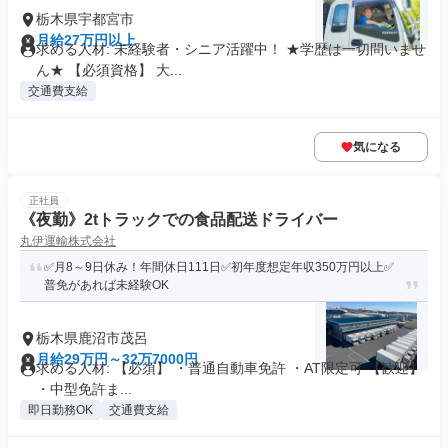
栃木県宇都宮市
月給27万円以上
求める人材: 未経験者・シニア活躍中！ ★学歴は一切問いませ
ん★ 【必須資格】 大...
交通費支給
気になる
正社員
《夜勤》2tトラックでの食品配送ドライバー
丸伊運輸株式会社
✅月8～9日休み！年間休日111日✅初年度想定年収350万円以上✅
普免があれば未経験OK
栃木県鹿沼市茂呂
月給29万円～32万7000円
求める人材: 【必須】 ・普通自動車免許 ・AT限定可 【歓迎】
・中型免許ま...
即日勤務OK
交通費支給