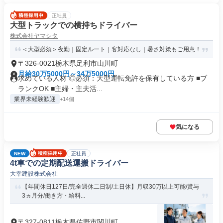
正社員
大型トラックでの横持ちドライバー
株式会社ヤマシタ
＜大型必須＞夜勤｜固定ルート｜客対応なし｜暑さ対策もご用意！
〒326-0021栃木県足利市山川町
月給30万5000円～34万5000円
求めている人材 ◎必須：大型運転免許を保有している方 ■ブ
ランクOK ■主婦・主夫活...
業界未経験歓迎
+14個
気になる
NEW
正社員
4t車での定期配送運搬ドライバー
大幸建設株式会社
【年間休日127日/完全週休二日制/土日休】月収30万以上可能/賞与
3ヵ月分/働き方・給料...
〒327-0811栃木県佐野市関川町