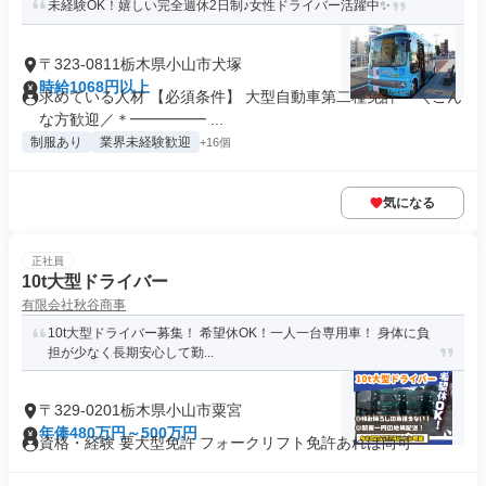
未経験OK！嬉しい完全週休2日制♪女性ドライバー活躍中✨
〒323-0811栃木県小山市犬塚
時給1068円以上
求めている人材 【必須条件】 大型自動車第二種免許 ＊＼こん
な方歓迎／＊━━━━━ ...
制服あり
業界未経験歓迎
+16個
気になる
正社員
10t大型ドライバー
有限会社秋谷商事
10t大型ドライバー募集！ 希望休OK！一人一台専用車！ 身体に負
担が少なく長期安心して勤...
〒329-0201栃木県小山市粟宮
年俸480万円～500万円
資格・経験 要大型免許 フォークリフト免許あれば尚可