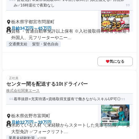
み✅16時退社で夜勤なし
栃木県宇都宮市問屋町
月給34万円～45万円
資格 ・普通自動車免許以上保有 ※入社後取得希望者も歓迎！
外国人、元フリーターやニー...
交通費支給
髪型・髪色自由
気になる
正社員
センター間を配送する10tドライバー
株式会社関東エース
着率抜群⭐充実待遇⭐資格取得支援有で働きながらスキルUP可◎
栃木県佐野市富岡町
月給32万円～39万円
求めている人材 ＼未経験からスタートした先輩も活躍／ ✅要
大型免許 ✅フォークリフト...
業界未経験歓迎
+18個