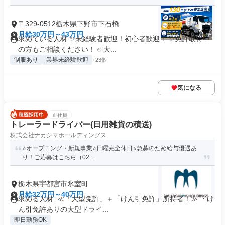
〒329-0512栃木県下野市下石橋
月給30万円～43万円
求めている人材 ✨未経験者歓迎！初心者歓迎！ ✨免許取得中
の方もご相談ください！ ✅大...
制服あり
業界未経験歓迎
+23個
気になる
正社員
トレーラードライバー(日用雑貨の積送)
株式会社ナカシマホールディングス
⭐️オープニング・新規事業⭐️日曜完全休日⭐️急募のため給与優遇あ
り！ご応募はこちら（02...
栃木県宇都宮市氷室町
月給32万円～40万円
求める人材: ≪「大型免許」＋「けん引免許」所持者！≫ ・け
ん引免許ありの大型ドライ...
即日勤務OK