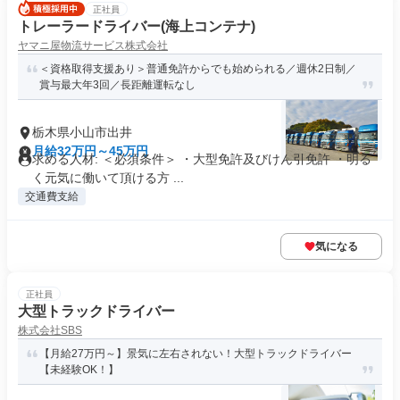
正社員
トレーラードライバー(海上コンテナ)
ヤマニ屋物流サービス株式会社
＜資格取得支援あり＞普通免許からでも始められる／週休2日制／
賞与最大年3回／長距離運転なし
栃木県小山市出井
月給32万円～45万円
求める人材: ＜必須条件＞ ・大型免許及びけん引免許 ・明る
く元気に働いて頂ける方 ...
交通費支給
気になる
正社員
大型トラックドライバー
株式会社SBS
【月給27万円～】景気に左右されない！大型トラックドライバー
【未経験OK！】