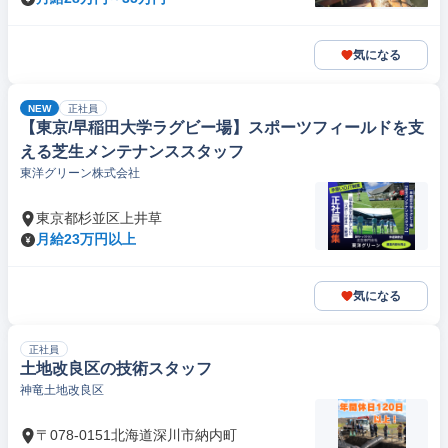
気になる
NEW
正社員
【東京/早稲田大学ラグビー場】スポーツフィールドを支
える芝生メンテナンススタッフ
東洋グリーン株式会社
東京都杉並区上井草
月給23万円以上
気になる
正社員
土地改良区の技術スタッフ
神竜土地改良区
〒078-0151北海道深川市納内町