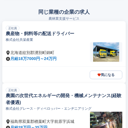
同じ業種の企業の求人
農林業支援サービス
正社員
農産物・飼料等の配送ドライバー
株式会社共栄産業
北海道紋別郡湧別町錦町
月給18万7000円～24万円
気になる
正社員
農園の次世代エネルギーの開発・機械メンテナンス(経験
者優遇)
株式会社グレース・ディベロッパー・エンヂニアリング
福島県双葉郡楢葉町大字前原字浜城
月給28万円～35万円