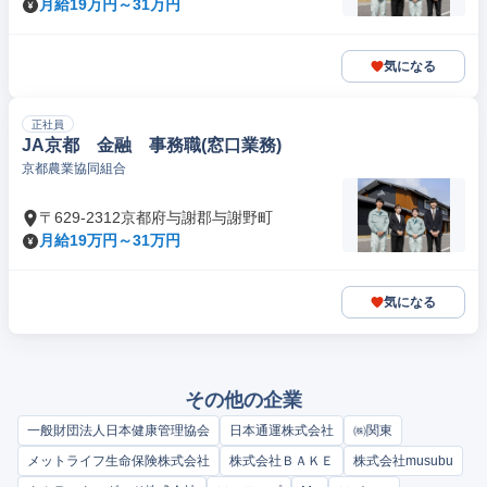
月給19万円～31万円
気になる
正社員
JA京都 金融 事務職(窓口業務)
京都農業協同組合
〒629-2312京都府与謝郡与謝野町
月給19万円～31万円
気になる
その他の企業
一般財団法人日本健康管理協会
日本通運株式会社
㈱関東
メットライフ生命保険株式会社
株式会社ＢＡＫＥ
株式会社musubu