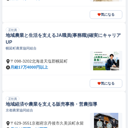
気になる
正社員
地域農業と生活を支えるJA職員(事務職)|確実にキャリア
UP
幌延町農業協同組合
〒098-3202北海道天塩郡幌延町
月給17万4000円以上
気になる
正社員
地域経済や農業を支える販売事務・営農指導
京都農業協同組合
〒629-3551京都府京丹後市久美浜町永留