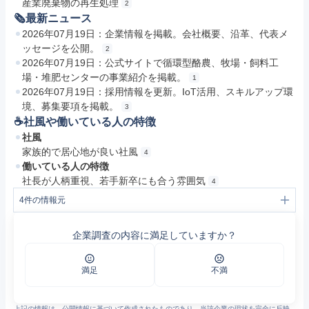
産業廃棄物の再生処理
2
🗞最新ニュース
2026年07月19日：企業情報を掲載。会社概要、沿革、代表メ
ッセージを公開。
2
2026年07月19日：公式サイトで循環型酪農、牧場・飼料工
場・堆肥センターの事業紹介を掲載。
1
2026年07月19日：採用情報を更新。IoT活用、スキルアップ環
境、募集要項を掲載。
3
☕️社風や働いている人の特徴
社風
家族的で居心地が良い社風
4
働いている人の特徴
社長が人柄重視、若手新卒にも合う雰囲気
4
4
件の情報元
1
小林農産｜栃木県那須塩原市｜牧場・飼料工場・堆肥センターを持つギガファームです。
2
企業情報｜小林農産｜栃木県那須塩原市｜小林農産の企業情報 代表メッセージ、私たちがめざしていること、会社概要、沿革、行アクセスを掲載しています。
企業調査の内容に満足していますか？
3
採用情報｜小林農産｜栃木県那須塩原市｜小林農産の採用情報 進化する牧場、那須での暮らし、部署紹介、インタビュー、募集要項、インターンシップ情報等を掲載しています。興味のある方は、お気軽にお問い合わせ、エントリーください。
4
小林農産の口コミ一覧 - エン カイシャの評判
満足
不満
上記の情報は、公開情報に基づいて作成されたものであり、当該企業の現状を完全に反映