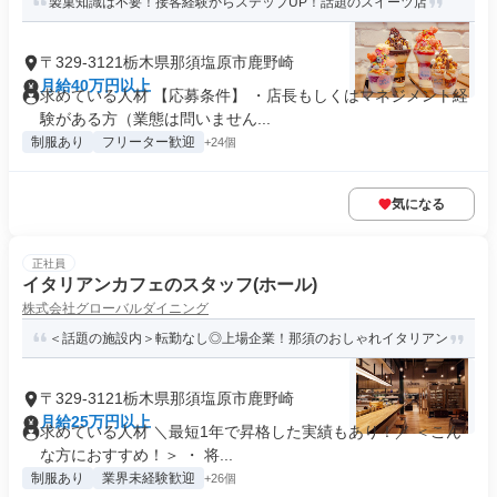
製菓知識は不要！接客経験からステップUP！話題のスイーツ店
〒329-3121栃木県那須塩原市鹿野崎
月給40万円以上
求めている人材 【応募条件】 ・店長もしくはマネジメント経
験がある方（業態は問いません...
制服あり
フリーター歓迎
+24個
気になる
正社員
イタリアンカフェのスタッフ(ホール)
株式会社グローバルダイニング
＜話題の施設内＞転勤なし◎上場企業！那須のおしゃれイタリアン
〒329-3121栃木県那須塩原市鹿野崎
月給25万円以上
求めている人材 ＼最短1年で昇格した実績もあり！／ ＜こん
な方におすすめ！＞ ・ 将...
制服あり
業界未経験歓迎
+26個