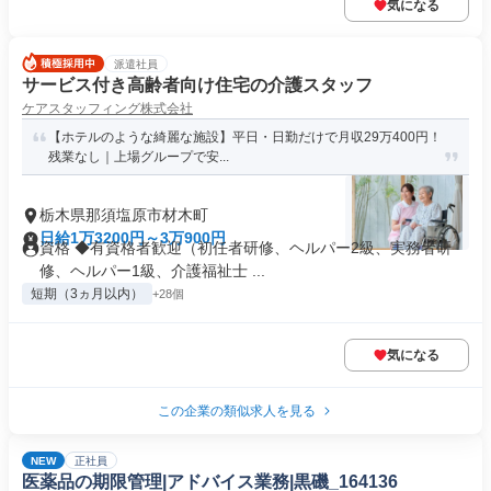
気になる
派遣社員
サービス付き高齢者向け住宅の介護スタッフ
ケアスタッフィング株式会社
【ホテルのような綺麗な施設】平日・日勤だけで月収29万400円！
残業なし｜上場グループで安...
栃木県那須塩原市材木町
日給1万3200円～3万900円
資格 ◆有資格者歓迎（初任者研修、ヘルパー2級、実務者研
修、ヘルパー1級、介護福祉士 ...
短期（3ヵ月以内）
+28個
気になる
この企業の類似求人を見る
NEW
正社員
医薬品の期限管理|アドバイス業務|黒磯_164136