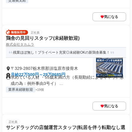
交通費支給
気になる
正社員
鶏舎の見回りスタッフ(未経験歓迎)
株式会社タカムラ
残業ほぼ無し！プライベート充実◎未経験OKの新鶏舎募集！
〒329-2807栃木県那須塩原市接骨木
月給22万500円～29万8685円
求めている人材 ・55歳未満の方（長期勤続によるキャリア形
成の為：例外事由3号イ） ...
業界未経験歓迎
+19個
気になる
正社員
サンドラッグの店舗運営スタッフ(転居を伴う転勤なし選