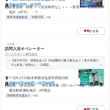
月給20万円～30万円
必要資格・経験 ＞＞必須条件なし＜＜ ＜歓迎＞ ・普通自動車
免許（AT可） ・フ...
業界未経験歓迎
学歴不問
+4個
気になる
正社員
訪問入浴オペレーター
アースサポート株式会社
【賞与年2回・退職金あり】15kg機材の搬入搬出あり！体力自慢の
方も歓迎／夜勤なし・日曜定...
〒329-2722栃木県那須塩原市西朝日町
月給24万1600円～26万600円
資格 《必須資格》 ・初任者研修（旧ヘルパー2級）以上 ・普
通自動車運転免許（AT限定...
資格取得支援あり
+8個
気になる