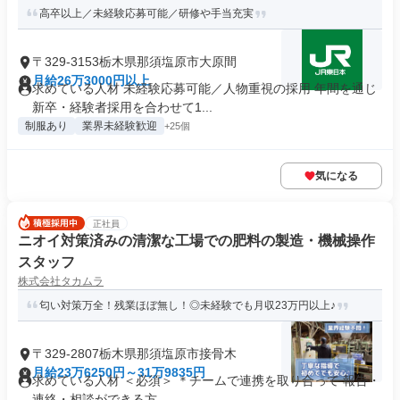
高卒以上／未経験応募可能／研修や手当充実
〒329-3153栃木県那須塩原市大原間
月給26万3000円以上
求めている人材 未経験応募可能／人物重視の採用 年間を通じ
新卒・経験者採用を合わせて1...
制服あり
業界未経験歓迎
+25個
気になる
正社員
ニオイ対策済みの清潔な工場での肥料の製造・機械操作
スタッフ
株式会社タカムラ
匂い対策万全！残業ほぼ無し！◎未経験でも月収23万円以上♪
〒329-2807栃木県那須塩原市接骨木
月給23万6250円～31万9835円
求めている人材 ＜必須＞ ＊チームで連携を取り合って 報告・
連絡・相談ができる方 ...