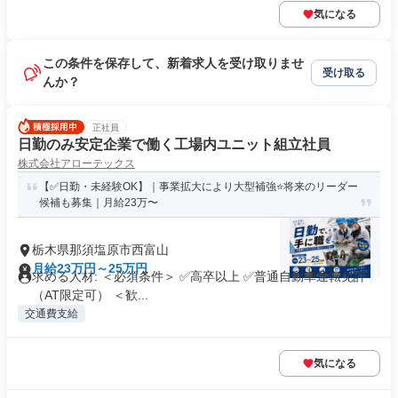
気になる
この条件を保存して、新着求人を受け取りませ
受け取る
んか？
正社員
日勤のみ安定企業で働く工場内ユニット組立社員
株式会社アローテックス
【✅日勤・未経験OK】｜事業拡大により大型補強⭐️将来のリーダー
候補も募集｜月給23万〜
栃木県那須塩原市西富山
月給23万円～25万円
求める人材: ＜必須条件＞ ✅高卒以上 ✅普通自動車運転免許
（AT限定可） ＜歓...
交通費支給
気になる