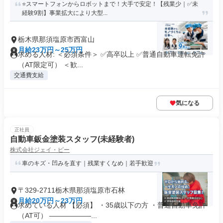
⭐️スマートフォンからロボットまで！大手で安定！【残業少｜✅未
経験9割】事業拡大により大型...
栃木県那須塩原市西富山
月給23万円～25万円
求める人材: ＜必須条件＞ ✅高卒以上 ✅普通自動車運転免許
（AT限定可） ＜歓...
交通費支給
気になる
正社員
自動車鈑金塗装スタッフ(未経験者)
株式会社ジェイ・ピー
車のキズ・凹みを直す｜残業すくなめ｜若手歓迎
〒329-2711栃木県那須塩原市石林
月給20万円～23万円
求めている人材 【必須】 ・35歳以下の方 ・普通自動車免許
（AT可） ――――――...