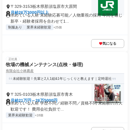
〒329-3153栃木県那須塩原市大原間
月給26万3000円以上
求めている人材 未経験応募可能／人物重視の採用 年間を通じ
新卒・経験者採用を合わせて1...
制服あり
業界未経験歓迎
+25個
気になる
正社員
牧場の機械メンテナンス(点検・修理)
有限会社小林農産
未経験歓迎！先輩と2人1組&1年じっくりと教えます｜定時退社
〒325-0103栃木県那須塩原市青木
月給21万円～26万5000円
求めている人材 学歴不問／経験不問／資格不問 未経験の方大
歓迎です！ 費用会社負担で...
業界未経験歓迎
+18個