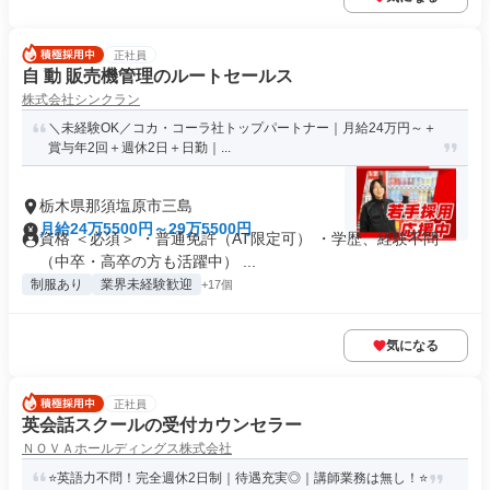
正社員
自 動 販売機管理のルートセールス
株式会社シンクラン
＼未経験OK／コカ・コーラ社トップパートナー｜月給24万円～＋
賞与年2回＋週休2日＋日勤｜...
栃木県那須塩原市三島
月給24万5500円～29万5500円
資格 ＜必須＞ ・普通免許（AT限定可） ・学歴、経験不問
（中卒・高卒の方も活躍中） ...
制服あり
業界未経験歓迎
+17個
気になる
正社員
英会話スクールの受付カウンセラー
ＮＯＶＡホールディングス株式会社
⭐英語力不問！完全週休2日制｜待遇充実◎｜講師業務は無し！⭐