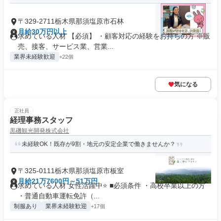
〒329-2711栃木県那須塩原市石林
月給30万円以上
求めている人材 【必須】 ・顧客対応の経験をお持ちの方 ※販
売、接客、サービス業、営業...
業界未経験歓迎
+22個
気になる
正社員
経理事務スタッフ
黒磯観光開発株式会社
未経験OK！既存が9割・地元の安定企業で働きませんか？
〒325-0111栃木県那須塩原市板室
月給21万7600円～51万円
求めている人材 女性活躍中⭐ ■必須条件 ・高校卒業以上の方
・普通自動車運転免許（...
制服あり
業界未経験歓迎
+17個