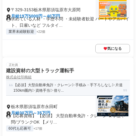
〒329-3153栃木県那須塩原市大原間
月給19万5000円～40万円
求めている人材 ・学歴不問 ・未経験者歓迎 パートやアルバイ
ト、日雇いなど フルタイ...
業界未経験歓迎
+22個
気になる
正社員
建設資材の大型トラック運転手
株式会社印南組
【必須】大型自動車免許・クレーン▷手積み・手下ろしなし▷片道
150km圏内▷資格手当▷借り...
栃木県那須塩原市永田町
月給30万円～35万円
【応募資格】 【必須】 大型自動車免許・クレーン ★学歴不
問/ブランクOK 【メリ...
60代も応募可
+17個