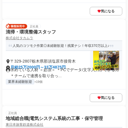
気になる
正社員
清掃・環境整備スタッフ
株式会社タカムラ
人気のコツモク作業◎未経験歓迎！残業ナシ！年収370万以上♪
〒329-2807栃木県那須塩原市接骨木
月給25万2000円～33万4875円
求めている人材 ＜必須＞ ＊PCでデータ/文字入力ができる方
＊チームで連携を取り合っ...
業界未経験歓迎
+19個
気になる
正社員
地域総合職|電気システム系統の工事・保守管理
東日本旅客鉄道株式会社