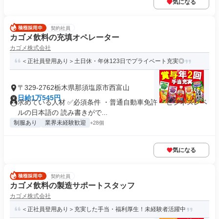
気になる
契約社員
カゴメ飲料の充填オペレーター
カゴメ株式会社
＜正社員登用あり＞土日休・年休123日でプライベート充実◎
〒329-2762栃木県那須塩原市西富山
日給1万545円
求めている人材 ✅必須条件 ・普通自動車免許 ・ビジネスレベ
ルの日本語の 読み書きがで...
制服あり
業界未経験歓迎
+28個
気になる
契約社員
カゴメ飲料の製造サポートスタッフ
カゴメ株式会社
＜正社員登用あり＞充実した手当・福利厚生！未経験者活躍中