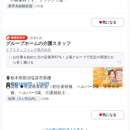
の募集枠です。ブランクで復...
業界未経験歓迎
+31個
気になる
派遣社員
グループホームの介護スタッフ
ケアスタッフィング株式会社
お仕事を始めた方の定着率87%！上場グループで安定の環境だか
ら長く働ける
栃木県那須塩原市黒磯
時給1650円～1700円
資格 ◆有資格者歓迎（初任者研修、ヘルパー2級、実務者研
修、ヘルパー1級、介護福祉士 ...
短期（3ヵ月以内）
+28個
気になる
この企業の類似求人を見る