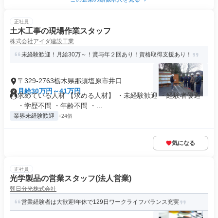
正社員
土木工事の現場作業スタッフ
株式会社アイダ建設工業
未経験歓迎！月給30万～！賞与年２回あり！資格取得支援あり！
〒329-2763栃木県那須塩原市井口
月給30万円～41万円
求めている人材 【求める人材】 ・未経験歓迎 ・経験者優遇
・学歴不問 ・年齢不問 ・...
業界未経験歓迎
+24個
気になる
正社員
光学製品の営業スタッフ(法人営業)
朝日分光株式会社
営業経験者は大歓迎!年休で129日ワークライフバランス充実