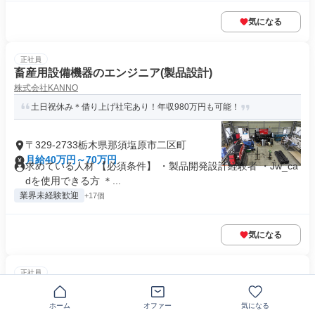
気になる
正社員
畜産用設備機器のエンジニア(製品設計)
株式会社KANNO
土日祝休み＊借り上げ社宅あり！年収980万円も可能！
〒329-2733栃木県那須塩原市二区町
月給40万円～70万円
求めている人材 【必須条件】 ・製品開発設計経験者 ・Jw_ca
dを使用できる方 ＊...
業界未経験歓迎
+17個
気になる
正社員
畜舎の建築設計職
株式会社KANNO
ホーム
オファー
気になる