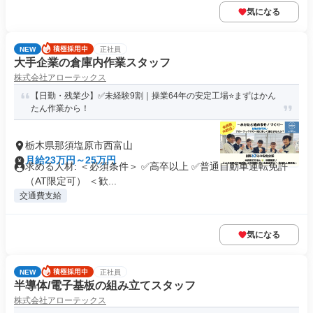
気になる
NEW
正社員
大手企業の倉庫内作業スタッフ
株式会社アローテックス
【日勤・残業少】✅未経験9割｜操業64年の安定工場⭐️まずはかん
たん作業から！
栃木県那須塩原市西富山
月給23万円～25万円
求める人材: ＜必須条件＞ ✅高卒以上 ✅普通自動車運転免許
（AT限定可） ＜歓...
交通費支給
気になる
NEW
正社員
半導体/電子基板の組み立てスタッフ
株式会社アローテックス