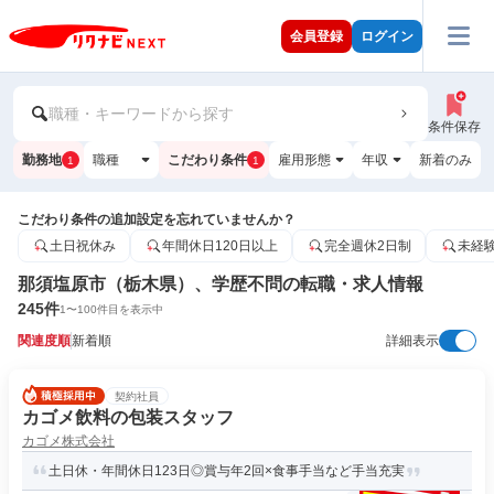
会員登録
ログイン
職種・キーワードから探す
条件保存
勤務地
職種
こだわり条件
雇用形態
年収
新着のみ
1
1
こだわり条件の追加設定を忘れていませんか？
土日祝休み
年間休日120日以上
完全週休2日制
未経
那須塩原市（栃木県）、学歴不問の転職・求人情報
245
件
1
〜
100
件目を表示中
関連度順
新着順
詳細表示
契約社員
カゴメ飲料の包装スタッフ
カゴメ株式会社
土日休・年間休日123日◎賞与年2回×食事手当など手当充実