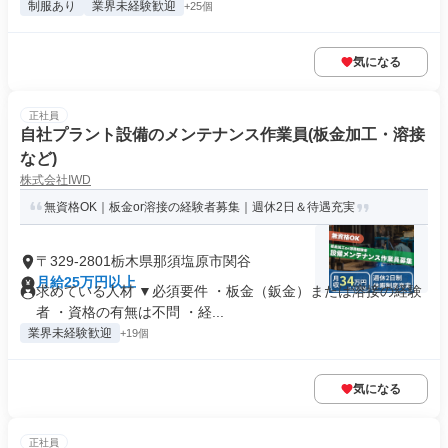
制服あり
業界未経験歓迎
+25個
気になる
正社員
自社プラント設備のメンテナンス作業員(板金加工・溶接
など)
株式会社IWD
無資格OK｜板金or溶接の経験者募集｜週休2日＆待遇充実
〒329-2801栃木県那須塩原市関谷
月給25万円以上
求めている人材 ▼必須要件 ・板金（鈑金）または溶接の経験
者 ・資格の有無は不問 ・経...
業界未経験歓迎
+19個
気になる
正社員