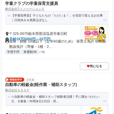
学童クラブの学童保育支援員
株式会社T-イノベーションズ
【学童指導員】子どもたちの「ただいま！」を笑顔で迎えるお仕事
｜日祝休み＆残業ほぼなし
〒325-0075栃木県那須塩原市春日町
月給18万5000円～23万円
資格・経験 59歳以下（定年60歳のため） 保育士免許 幼稚園
教諭免許（専修・1種・2...
学歴不問
車通勤OK
+7個
気になる
正社員
自動車の軽鈑金(軽作業・補助スタッフ)
株式会社ＡＳＡＰ
☆自動車の軽鈑金・補助スタッフ経験者活躍！手に職をつけたい
方、大募集！年間休日125日・昇...