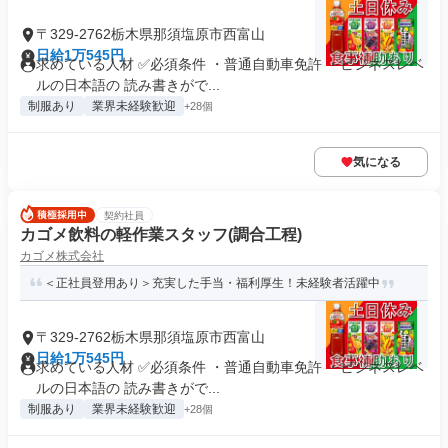
〒329-2762栃木県那須塩原市西富山
日給1万545円
求めている人材 ✅必須条件 ・普通自動車免許 ・ビジネスレベ
ルの日本語の 読み書きがで...
制服あり
業界未経験歓迎
+28個
気になる
契約社員
カゴメ飲料の軽作業スタッフ(調合工程)
カゴメ株式会社
＜正社員登用あり＞充実した手当・福利厚生！未経験者活躍中
〒329-2762栃木県那須塩原市西富山
日給1万545円
求めている人材 ✅必須条件 ・普通自動車免許 ・ビジネスレベ
ルの日本語の 読み書きがで...
制服あり
業界未経験歓迎
+28個