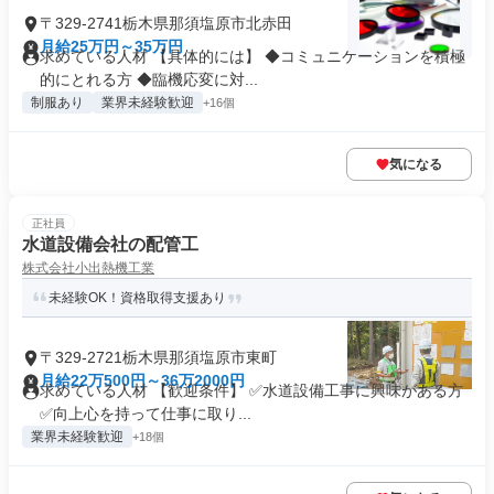
〒329-2741栃木県那須塩原市北赤田
月給25万円～35万円
求めている人材 【具体的には】 ◆コミュニケーションを積極
的にとれる方 ◆臨機応変に対...
制服あり
業界未経験歓迎
+16個
気になる
正社員
水道設備会社の配管工
株式会社小出熱機工業
未経験OK！資格取得支援あり
〒329-2721栃木県那須塩原市東町
月給22万500円～36万2000円
求めている人材 【歓迎条件】 ✅水道設備工事に興味がある方
✅向上心を持って仕事に取り...
業界未経験歓迎
+18個