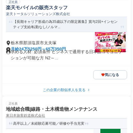
正社員
楽天モバイルの販売スタッフ
楽天トータルソリューションズ株式会社
【長期キャリア形成の為35歳以下の限定募集】賞与2回+インセン
ティブ支給/転勤なし/ノルマ...
栃木県那須塩原市太夫塚
月給24万5250円～65万350円
求める人材: 必須条件 ビジネスで通用する日本語コミュニケー
ションが可能な方 N2～...
気になる
この企業の類似求人を見る
正社員
地域総合職|線路・土木構造物メンテナンス
東日本旅客鉄道株式会社
高卒以上／未経験応募可能／研修や手当充実