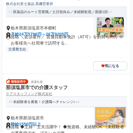
株式会社富士薬品 黒磯営業所
医薬品のルート営業職／土日祝休み／未経験歓迎／面接1回
栃木県那須塩原市本郷町
月給24万5796円～26万9205円
資格 ＼必須要件／ 普通自動車免許（AT可）をお持ちの方 ※
お客様先へ社用車で訪問する...
交通費支給
気になる
派遣社員
那須塩原市での介護スタッフ
ケアスタッフィング株式会社
未経験者を募集！介護職へチャレンジ♪
栃木県那須塩原市
時給1550円以上
資格 ◆主婦・主夫活躍中！ ◆無資格、未経験OK （未経験者