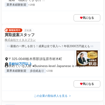
業界未経験歓迎
+18個
気になる
正社員
買取提案スタッフ
株式会社ケイタスプラン
最後の一押しを担う！成果は全て収入へ！年収2000万円超えも
〒325-0048栃木県那須塩原市材木町
月給50万円以上
求めている人材 ●Business-level Japanese is require...
業界未経験歓迎
歩合給あり
+23個
気になる
この企業の類似求人を見る