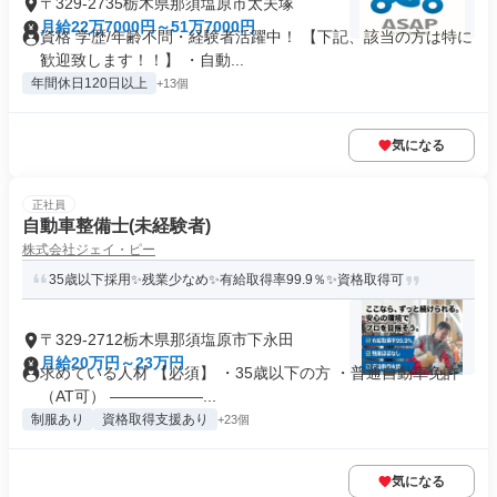
〒329-2735栃木県那須塩原市太夫塚
月給22万7000円～51万7000円
資格 学歴/年齢不問・経験者活躍中！ 【下記、該当の方は特に
歓迎致します！！】 ・自動...
年間休日120日以上
+13個
気になる
正社員
自動車整備士(未経験者)
株式会社ジェイ・ピー
35歳以下採用✨残業少なめ✨有給取得率99.9％✨資格取得可
〒329-2712栃木県那須塩原市下永田
月給20万円～23万円
求めている人材 【必須】 ・35歳以下の方 ・普通自動車免許
（AT可） ――――――...
制服あり
資格取得支援あり
+23個
気になる