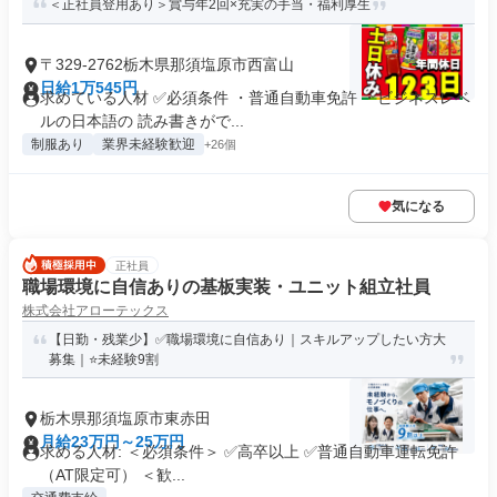
＜正社員登用あり＞賞与年2回×充実の手当・福利厚生
〒329-2762栃木県那須塩原市西富山
日給1万545円
求めている人材 ✅必須条件 ・普通自動車免許 ・ビジネスレベ
ルの日本語の 読み書きがで...
制服あり
業界未経験歓迎
+26個
気になる
正社員
職場環境に自信ありの基板実装・ユニット組立社員
株式会社アローテックス
【日勤・残業少】✅職場環境に自信あり｜スキルアップしたい方大
募集｜⭐️未経験9割
栃木県那須塩原市東赤田
月給23万円～25万円
求める人材: ＜必須条件＞ ✅高卒以上 ✅普通自動車運転免許
（AT限定可） ＜歓...