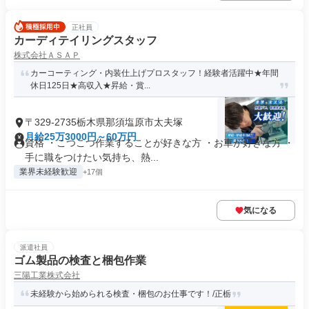
正社員
カーディテイリングスタッフ
株式会社ＡＳＡＰ
カーコーティング・内装仕上げプロスタッフ！経験者活躍中★年間
休日125日★高収入★昇給・賞...
〒329-2735栃木県那須塩原市太夫塚
月給25万3000円～60万円
資格 ・こつこつ作業することが好きな方 ・お車が好きな方 ・
手に職をつけたい気持ち、熱...
業界未経験歓迎
+17個
気になる
派遣社員
ゴム製品の検査と梱包作業
三陽工業株式会社
未経験から始められる検査・梱包のお仕事です！/正栃