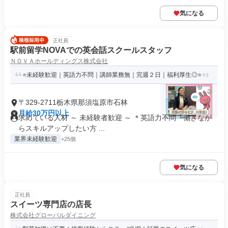
気になる
正社員
駅前留学NOVAでの英会話スクールスタッフ
ＮＯＶＡホールディングス株式会社
⭐未経験歓迎｜英語力不問｜講師業務無｜完週２日｜福利厚生◎⭐
〒329-2711栃木県那須塩原市石林
月給30万円以上
求めている人材 ～ 未経験者歓迎 ～ ＊英語力不問 └働きなが
らスキルアップしたい方 ...
業界未経験歓迎
+25個
気になる
正社員
スイーツ専門店の店長
株式会社グローバルダイニング