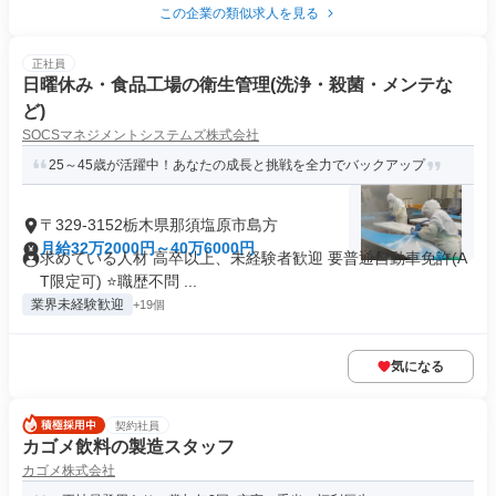
この企業の類似求人を見る
正社員
日曜休み・食品工場の衛生管理(洗浄・殺菌・メンテな
ど)
SOCSマネジメントシステムズ株式会社
25～45歳が活躍中！あなたの成長と挑戦を全力でバックアップ
〒329-3152栃木県那須塩原市島方
月給32万2000円～40万6000円
求めている人材 高卒以上、未経験者歓迎 要普通自動車免許(A
T限定可) ⭐職歴不問 ...
業界未経験歓迎
+19個
気になる
契約社員
カゴメ飲料の製造スタッフ
カゴメ株式会社