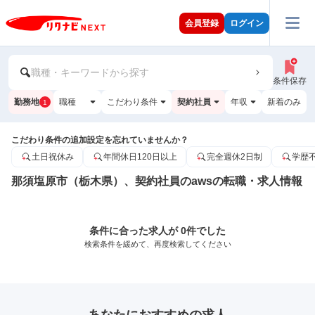
会員登録
ログイン
職種・キーワードから探す
条件保存
勤務地
職種
こだわり条件
契約社員
年収
新着のみ
1
こだわり条件の追加設定を忘れていませんか？
土日祝休み
年間休日120日以上
完全週休2日制
学歴
那須塩原市（栃木県）、契約社員のawsの転職・求人情報
条件に合った求人が 0件でした
検索条件を緩めて、再度検索してください