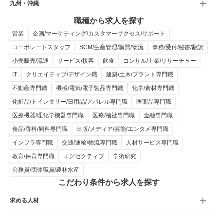
九州・沖縄
職種から求人を探す
営業
企画/マーケティング/カスタマーサクセス/サポート
コーポレートスタッフ
SCM/生産管理/購買/物流
事務/受付/秘書/翻訳
小売販売/流通
サービス/接客
飲食
コンサル/士業/リサーチャー
IT
クリエイティブ/デザイン職
建築/土木/プラント専門職
不動産専門職
機械/電気/電子製品専門職
化学/素材専門職
化粧品/トイレタリー/日用品/アパレル専門職
医薬品専門職
医療機器/理化学機器専門職
医療/福祉専門職
金融専門職
食品/香料/飼料専門職
出版/メディア/芸能/エンタメ専門職
インフラ専門職
交通/運輸/物流専門職
人材サービス専門職
教育/保育専門職
エグゼクティブ
学術研究
公務員/団体職員/農林水産
こだわり条件から求人を探す
求める人材