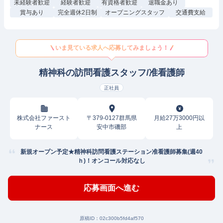
未経験者歓迎
経験者歓迎
有資格者歓迎
退職金あり
賞与あり
完全週休2日制
オープニングスタッフ
交通費支給
いま見ている求人へ応募してみましょう！
精神科の訪問看護スタッフ/准看護師
正社員
株式会社ファースト
〒379-0127群馬県
月給27万3000円以
ナース
安中市磯部
上
新規オープン予定★精神科訪問看護ステーション准看護師募集(週40
ｈ)！オンコール対応なし
応募画面へ進む
原稿ID：
02c300b5fd4af570