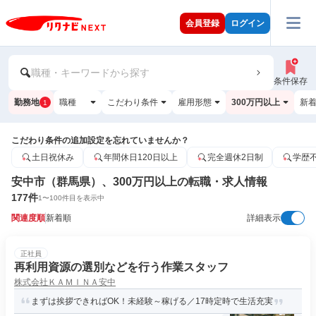
会員登録
ログイン
職種・キーワードから探す
条件保存
勤務地
職種
こだわり条件
雇用形態
300万円以上
新
1
こだわり条件の追加設定を忘れていませんか？
土日祝休み
年間休日120日以上
完全週休2日制
学歴
安中市（群馬県）、300万円以上の転職・求人情報
177
件
1
〜
100
件目を表示中
関連度順
新着順
詳細表示
正社員
再利用資源の選別などを行う作業スタッフ
株式会社ＫＡＭＩＮＡ安中
まずは挨拶できればOK！未経験～稼げる／17時定時で生活充実