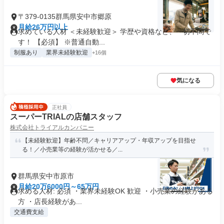
〒379-0135群馬県安中市郷原
月給26万円以上
求めている人材 ＜未経験歓迎＞ 学歴や資格など、一切不問で
す！ 【必須】 ※普通自動...
制服あり
業界未経験歓迎
+16個
気になる
正社員
スーパーTRIALの店舗スタッフ
株式会社トライアルカンパニー
【未経験歓迎】年齢不問／キャリアアップ・年収アップを目指せ
る！／小売業等の経験が活かせる／...
群馬県安中市原市
月給20万6000円～65万円
求める人材: 必須 ・業界未経験OK 歓迎 ・小売業の経験がある
方 ・店長経験があ...
交通費支給