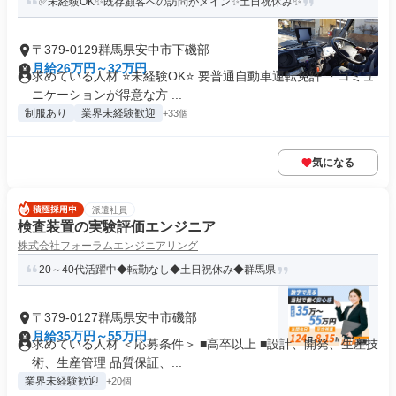
✅未経験OK✨既存顧客への訪問がメイン✨土日祝休み✨
〒379-0129群馬県安中市下磯部
月給26万円～32万円
求めている人材 ⭐未経験OK⭐ 要普通自動車運転免許 ・コミュ
ニケーションが得意な方 ...
制服あり
業界未経験歓迎
+33個
気になる
派遣社員
検査装置の実験評価エンジニア
株式会社フォーラムエンジニアリング
20～40代活躍中◆転勤なし◆土日祝休み◆群馬県
〒379-0127群馬県安中市磯部
月給35万円～55万円
求めている人材 ＜応募条件＞ ■高卒以上 ■設計、開発、生産技
術、生産管理 品質保証、...
業界未経験歓迎
+20個