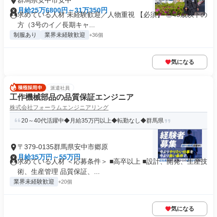
群馬県安中市安中
月給25万6800円～31万350円
求めている人材 未経験歓迎／人物重視 【必須】 ◎45歳以下の
方（3号のイ／長期キャ...
制服あり
業界未経験歓迎
+36個
気になる
派遣社員
工作機械部品の品質保証エンジニア
株式会社フォーラムエンジニアリング
20～40代活躍中◆月給35万円以上◆転勤なし◆群馬県
〒379-0135群馬県安中市郷原
月給35万円～55万円
求めている人材 ＜応募条件＞ ■高卒以上 ■設計、開発、生産技
術、生産管理 品質保証、...
業界未経験歓迎
+20個
気になる