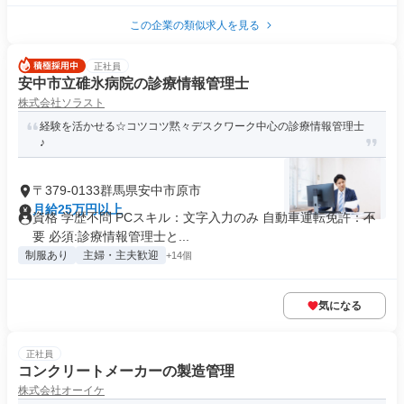
この企業の類似求人を見る
正社員
安中市立碓氷病院の診療情報管理士
株式会社ソラスト
経験を活かせる☆コツコツ黙々デスクワーク中心の診療情報管理士
♪
〒379-0133群馬県安中市原市
月給25万円以上
資格 学歴不問 PCスキル：文字入力のみ 自動車運転免許：不
要 必須:診療情報管理士と...
制服あり
主婦・主夫歓迎
+14個
気になる
正社員
コンクリートメーカーの製造管理
株式会社オーイケ