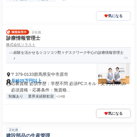
気になる
正社員
診療情報管理士
株式会社ソラスト
経験を活かせる☆コツコツ黙々デスクワーク中心の診療情報管理士
♪
〒379-0133群馬県安中市原市
月給25万円以上
応募資格 必須学歴：学歴不問 必須PCスキル：文字入力のみ
必須資格・応募条件：無資格...
制服あり
業界未経験歓迎
+14個
気になる
正社員
建設部品の生産管理