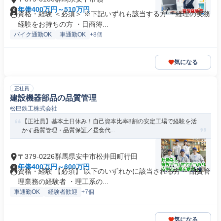
年俸400万円～510万円
資格・経験 ＜必須＞ ※下記いずれも該当する方 ・経理の実務
経験をお持ちの方 ・日商簿...
バイク通勤OK
車通勤OK
+8個
気になる
正社員
建設機器部品の品質管理
松巳鉄工株式会社
【正社員】基本土日休み！自己資本比率8割の安定工場で経験を活
かす品質管理・品質保証／昼食代...
〒379-0226群馬県安中市松井田町行田
年俸400万円～600万円
資格・経験 【必須】 以下のいずれかに該当される方 ・品質管
理業務の経験者 ・理工系の...
車通勤OK
経験者歓迎
+7個
気になる