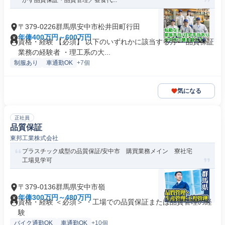
かす品質保証・品質管理／昼食代...
〒379-0226群馬県安中市松井田町行田
年俸400万円～600万円
資格・経験 【必須】 以下のいずれかに該当する方 ・品質保証
業務の経験者 ・理工系の大...
制服あり
車通勤OK
+7個
気になる
正社員
品質保証
東邦工業株式会社
プラスチック成型の品質保証/安中市 購買業務メイン 寮社宅
工場見学可
〒379-0136群馬県安中市嶺
年俸300万円～480万円
資格・経験 ＜必須＞ ・工場での品質保証または品質管理の経
験
バイク通勤OK
車通勤OK
+10個