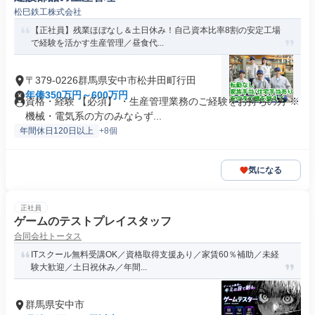
松巳鉄工株式会社
【正社員】残業ほぼなし＆土日休み！自己資本比率8割の安定工場
で経験を活かす生産管理／昼食代...
〒379-0226群馬県安中市松井田町行田
年俸350万円～600万円
資格・経験 【必須】 ・生産管理業務のご経験をお持ちの方 ※
機械・電気系の方のみならず...
年間休日120日以上
+8個
気になる
正社員
ゲームのテストプレイスタッフ
合同会社トータス
ITスクール無料受講OK／資格取得支援あり／家賃60％補助／未経
験大歓迎／土日祝休み／年間...
群馬県安中市