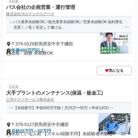
正社員
バス会社の企画営業・運行管理
株式会社ボルテックスアーク
バス業界未経験OK／観光業界未経験OK／営業未経験OK 福利厚生
充実！／長く安定して働ける...
〒379-0129群馬県安中市下磯部
年俸400万円以上
資格・経験 未経験OK
気になる
正社員
大手プラントのメンテナンス(保温・板金工)
三洋テクノサービス株式会社
【未経験可】年収600万可能！月25万〜50万＋年休120日
〒379-0127群馬県安中市磯部
月給25万円～50万円
求めている人材 【スキル/経験不問】未経験者大歓迎!! ・20