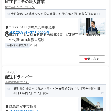
NTTドコモの法人営業
株式会社ソニアプラン
土日祝休み＆残業少なめ◎未経験でも月給25万円+高収入可能★
〒379-0133群馬県安中市原市
月給25万円～37万5000円
求めている人材 ■要普通自動車免許（AT限定可） ■異業種から
の転職OK ■業界未経験...
業界未経験歓迎
+13個
気になる
正社員
配送ドライバー
西濃運輸株式会社
【正社員】企業向け配送ドライバー★普通免許で入社可★年間休日
120日★年内入社で入社祝金1...
群馬県安中市板鼻