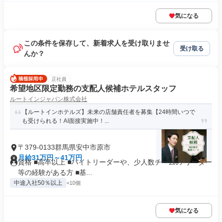
気になる
この条件を保存して、新着求人を受け取りませ
受け取る
んか？
正社員
希望地区限定勤務の支配人候補ホテルスタッフ
ルートインジャパン株式会社
【ルートインホテルズ】未来の店舗責任者を募集【24時間いつで
も受けられる！AI面接実施中！...
〒379-0133群馬県安中市原市
月給31万円～41万円
資格 ■高卒以上 ■バイトリーダーや、少人数チームの リーダー
等の経験がある方 ■基...
中途入社50％以上
+10個
気になる