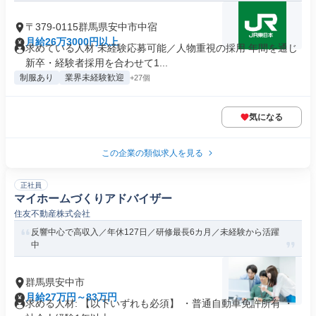
〒379-0115群馬県安中市中宿
月給26万3000円以上
求めている人材 未経験応募可能／人物重視の採用 年間を通じ
新卒・経験者採用を合わせて1...
制服あり
業界未経験歓迎
+27個
気になる
この企業の類似求人を見る
正社員
マイホームづくりアドバイザー
住友不動産株式会社
反響中心で高収入／年休127日／研修最長6カ月／未経験から活躍
中
群馬県安中市
月給27万円～83万円
求める人材: 【以下いずれも必須】 ・普通自動車免許所有 ・