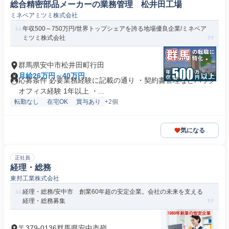
総合精密部品メーカーの業務管理 松井田工場
ミネベアミツミ株式会社
年収500～750万円/世界トップシェアを誇る地場優良企業/ミネベア
ミツミ株式会社
群馬県安中市松井田町行田
月給26万円～40万円
応募条件 必要業務経験に記載の通り ・契約書管理などバック
オフィス経験 1年以上 ・...
転勤なし
在宅OK
賞与あり
+2個
気になる
正社員
経理・総務
東邦工業株式会社
経理・総務/安中市 創業60年超の安定企業。会社の未来を支える
経理・総務募集
〒379-0136群馬県安中市嶺