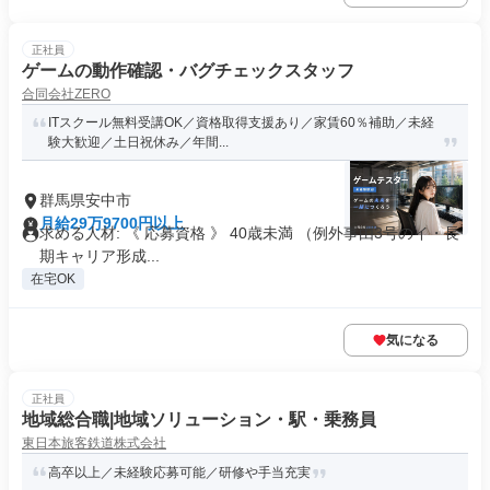
正社員
ゲームの動作確認・バグチェックスタッフ
合同会社ZERO
ITスクール無料受講OK／資格取得支援あり／家賃60％補助／未経
験大歓迎／土日祝休み／年間...
群馬県安中市
月給29万9700円以上
求める人材: 《 応募資格 》 40歳未満 （例外事由3号のイ・長
期キャリア形成...
在宅OK
気になる
正社員
地域総合職|地域ソリューション・駅・乗務員
東日本旅客鉄道株式会社
高卒以上／未経験応募可能／研修や手当充実