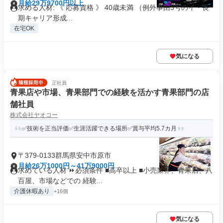
月給29万9700円以上
求める人材: 《 応募資格 》 40歳未満 （例外事由3号のイ・長
期キャリア形成...
在宅OK
気になる
正社員
青果店や市場、青果部門での経験を活かす青果部門の店
舗社員
株式会社ヤオコー
✅技術を正当評価✅生涯活躍できる場所✅賞与平均5.7カ月
〒379-0133群馬県安中市原市
月給26万1000円～41万9000円
求めている人材 ⏩必須条件 ■高卒以上 ■小売業界、青果店、八
百屋、市場などでの 経験...
介護休暇あり
+16個
気になる