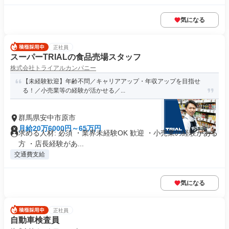
気になる
正社員
スーパーTRIALの食品売場スタッフ
株式会社トライアルカンパニー
【未経験歓迎】年齢不問／キャリアアップ・年収アップを目指せ
る！／小売業等の経験が活かせる／...
群馬県安中市原市
月給20万6000円～65万円
求める人材: 必須 ・業界未経験OK 歓迎 ・小売業の経験がある
方 ・店長経験があ...
交通費支給
気になる
正社員
自動車検査員