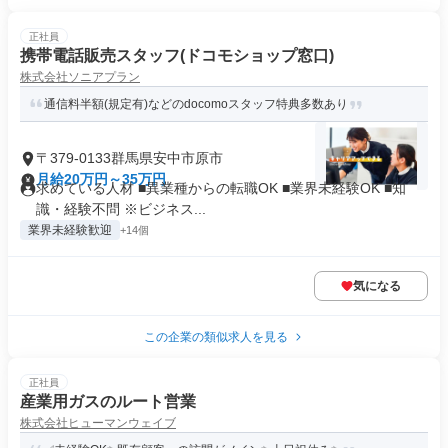
正社員
携帯電話販売スタッフ(ドコモショップ窓口)
株式会社ソニアプラン
通信料半額(規定有)などのdocomoスタッフ特典多数あり
〒379-0133群馬県安中市原市
月給20万円～35万円
求めている人材 ■異業種からの転職OK ■業界未経験OK ■知
識・経験不問 ※ビジネス...
業界未経験歓迎
+14個
気になる
この企業の類似求人を見る
正社員
産業用ガスのルート営業
株式会社ヒューマンウェイブ