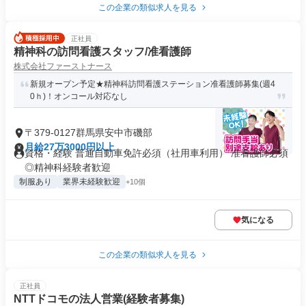
この企業の類似求人を見る
正社員
精神科の訪問看護スタッフ/准看護師
株式会社ファーストナース
新規オープン予定★精神科訪問看護ステーション准看護師募集(週4
0ｈ)！オンコール対応なし
〒379-0127群馬県安中市磯部
月給27万3000円以上
資格・経験 普通自動車免許必須（社用車利用） 准看護師必須
◎精神科経験者歓迎
制服あり
業界未経験歓迎
+10個
気になる
この企業の類似求人を見る
正社員
NTTドコモの法人営業(経験者募集)