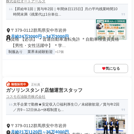
株式会社オートアールズ
【昇給年1回｜賞与年2回｜年間休日115日】月の平均残業時間10
時間未満《残業代は1分単位...
〒379-0112群馬県安中市岩井
月給24万3000円～34万3000円
資格 【必須】 ＊普通自動車運転免許 ＊自動車検査員資格
【男性・女性活躍中】 ＊学...
制服あり
業界未経験歓迎
+17個
気になる
正社員
ガソリンスタンド店舗運営スタッフ
コスモ石油販売株式会社
大手企業で勤務★安定収入◎福利厚生◎／未経験歓迎／賞与年2回
／月9～12日休み+休暇制度も...
〒379-0112群馬県安中市岩井
月給21万1120円～36万4000円