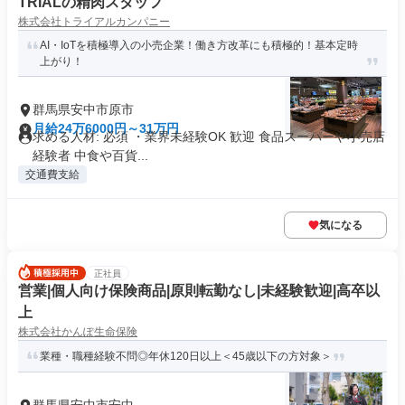
TRIALの精肉スタッフ
株式会社トライアルカンパニー
AI・IoTを積極導入の小売企業！働き方改革にも積極的！基本定時
上がり！
群馬県安中市原市
月給24万6000円～31万円
求める人材: 必須 ・業界未経験OK 歓迎 食品スーパーや小売店
経験者 中食や百貨...
交通費支給
気になる
正社員
営業|個人向け保険商品|原則転勤なし|未経験歓迎|高卒以
上
株式会社かんぽ生命保険
業種・職種経験不問◎年休120日以上＜45歳以下の方対象＞