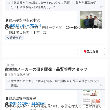
【異業種から未経験スタートのスタッフ活躍中！賞与年2回3か月
分！】資格取得支援制度あり／フ...
群馬県安中市安中駅
月給23万円～32万円
求める人材: ＜学歴・経験一切不問！20〜40代活躍中！＞ 未
経験者大歓迎！中卒、高...
交通費支給
気になる
正社員
微生物メーカーの研究開発・品質管理スタッフ
日本微生物化学(株)
微生物の力で新しい価値を創る。研究開発から品質管理まで担う技
術職。
群馬県安中市板鼻
年俸400万円～680万円
求める人材: * 自ら課題を見つけ、改善を考えることが好きな