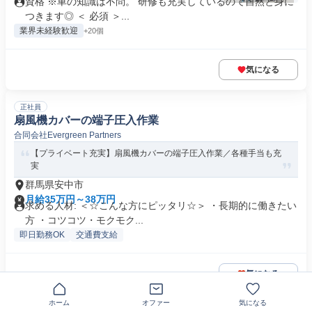
資格 ※車の知識は不問。 研修も充実しているので自然と身に
つきます◎ ＜ 必須 ＞...
業界未経験歓迎
+20個
気になる
正社員
扇風機カバーの端子圧入作業
合同会社Evergreen Partners
【プライベート充実】扇風機カバーの端子圧入作業／各種手当も充
実
群馬県安中市
月給35万円～38万円
求める人材: ＜☆こんな方にピッタリ☆＞ ・長期的に働きたい
方 ・コツコツ・モクモク...
即日勤務OK
交通費支給
気になる
ホーム
オファー
気になる
正社員