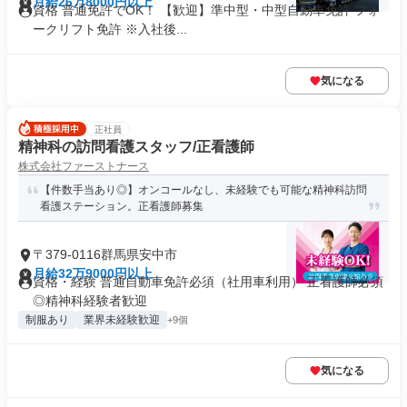
月給26万8000円以上
資格 普通免許でOK！ 【歓迎】準中型・中型自動車免許 フォ
ークリフト免許 ※入社後...
気になる
正社員
精神科の訪問看護スタッフ/正看護師
株式会社ファーストナース
【件数手当あり◎】オンコールなし、未経験でも可能な精神科訪問
看護ステーション。正看護師募集
〒379-0116群馬県安中市
月給32万9000円以上
資格・経験 普通自動車免許必須（社用車利用） 正看護師必須
◎精神科経験者歓迎
制服あり
業界未経験歓迎
+9個
気になる