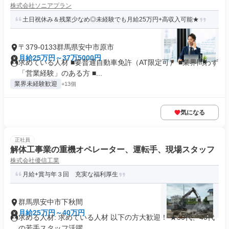
株式会社ソニアプラン
土日祝休み＆残業少なめ◎未経験でも月給25万円+高収入可能★
〒379-0133群馬県安中市原市
月給25万円～37万5000円
求めている人材 ■要普通自動車免許（AT限定可） ■業界問わず
「営業経験」のある方 ■...
業界未経験歓迎
+13個
気になる
正社員
解体工事業の重機オペレーター、運転手、現場スタッフ
株式会社優信工業
月給+賞与年３回 充実な福利厚生
群馬県安中市下秋間
月給25万円～40万円
求める人材: 求めている人材 以下の方大歓迎！ ★30代、40代
の若手スタッフ活躍...