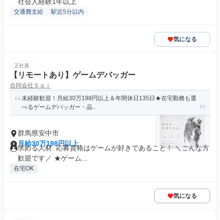
社会人経験1年以上
交通費支給
駅近5分以内
気になる
正社員
【リモートあり】ゲームデバッガー
合同会社Ｓａｉ
未経験歓迎！月給30万198円以上＆年間休日135日★在宅勤務も選
べるゲームデバッガー・品...
群馬県安中市
月給30万198円以上
求める人材: 応募資格はゲームが好きであること！ ＼こんな方
歓迎です／ ★ゲーム...
在宅OK
気になる