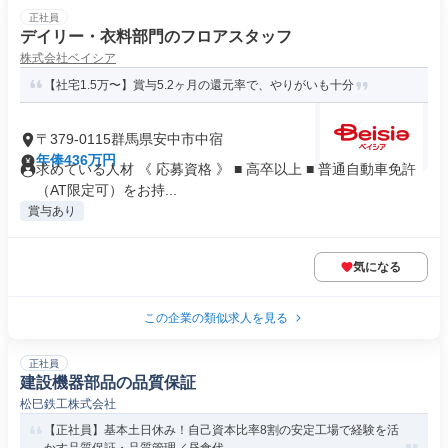
正社員
デイリー・衣料部門のフロアスタッフ
株式会社ベイシア
【社宅1.5万〜】賞与5.2ヶ月の還元率で、やりがいも十分
〒379-0115群馬県安中市中宿
年俸436万円
求めている人材 《 応募資格 》 ■ 高卒以上 ■ 普通自動車免許
（AT限定可）をお持...
賞与あり
気になる
この企業の類似求人を見る
正社員
建設機器部品の品質保証
松巳鉄工株式会社
【正社員】基本土日休み！自己資本比率8割の安定工場で経験を活