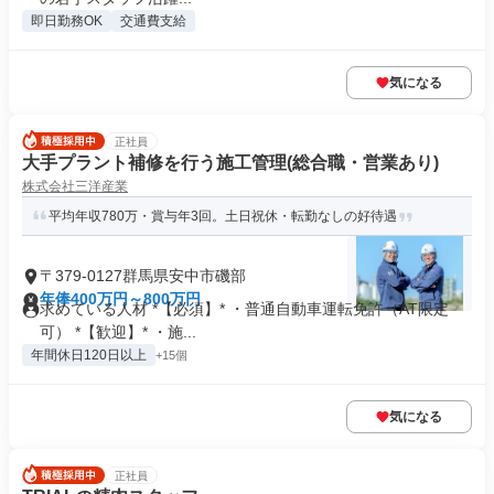
即日勤務OK
交通費支給
気になる
正社員
大手プラント補修を行う施工管理(総合職・営業あり)
株式会社三洋産業
平均年収780万・賞与年3回。土日祝休・転勤なしの好待遇
〒379-0127群馬県安中市磯部
年俸400万円～800万円
求めている人材 *【必須】* ・普通自動車運転免許（AT限定
可） *【歓迎】* ・施...
年間休日120日以上
+15個
気になる
正社員