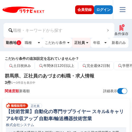
会員登録
ログイン
職種・キーワードから探す
条件保存
勤務地
職種
こだわり条件
正社員
年収
新着のみ
1
こだわり条件の追加設定を忘れていませんか？
土日祝休み
年間休日120日以上
完全週休2日制
学歴
群馬県、正社員のあづまの転職・求人情報
3
件
1
〜
3
件目を表示中
関連度順
新着順
詳細表示
正社員
【技術営業】自動化の専門サプライヤー スキル&キャリ
ア&年収アップ 自動車/輸送機器技術営業
株式会社システム