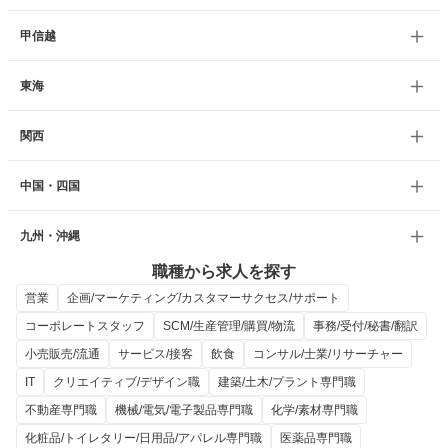
甲信越
東海
関西
中国・四国
九州・沖縄
職種から求人を探す
営業
企画/マーケティング/カスタマーサクセス/サポート
コーポレートスタッフ
SCM/生産管理/購買/物流
事務/受付/秘書/翻訳
小売販売/流通
サービス/接客
飲食
コンサル/士業/リサーチャー
IT
クリエイティブ/デザイン職
建築/土木/プラント専門職
不動産専門職
機械/電気/電子製品専門職
化学/素材専門職
化粧品/トイレタリー/日用品/アパレル専門職
医薬品専門職