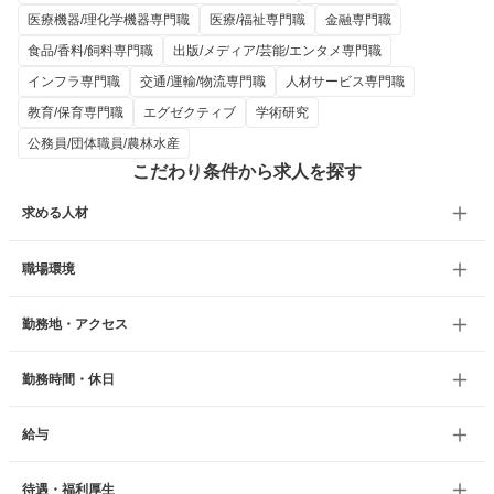
医療機器/理化学機器専門職
医療/福祉専門職
金融専門職
食品/香料/飼料専門職
出版/メディア/芸能/エンタメ専門職
インフラ専門職
交通/運輸/物流専門職
人材サービス専門職
教育/保育専門職
エグゼクティブ
学術研究
公務員/団体職員/農林水産
こだわり条件から求人を探す
求める人材
職場環境
勤務地・アクセス
勤務時間・休日
給与
待遇・福利厚生