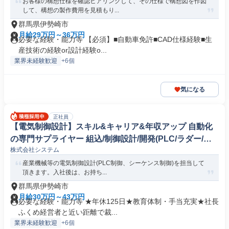
お客様の構想仕様を確認ヒアリングして、その仕様で構想図を作図
して、構想の製作費用を見積もり...
群馬県伊勢崎市
月給29万円～36万円
必要な経験・能力等 【必須】■自動車免許■CAD仕様経験■生
産技術の経験or設計経験o...
業界未経験歓迎
+6個
気になる
正社員
【電気制御設計】スキル&キャリア&年収アップ 自動化
の専門サプライヤー 組込/制御設計/開発(PLC/ラダー/シ
株式会社システム
ーケンス制御)
産業機械等の電気制御設計(PLC制御、シーケンス制御)を担当して
頂きます。入社後は、お持ち...
群馬県伊勢崎市
月給30万円～43万円
必要な経験・能力等 ★年休125日★教育体制・手当充実★社長
ふくめ経営者と近い距離で裁...
業界未経験歓迎
+6個