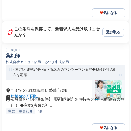
気になる
この条件を保存して、新着求人を受け取りませ
受け取る
んか？
正社員
薬剤師
株式会社アイセイ薬局 あづま中央薬局
<国定駅 徒歩24分>日・祝休みのマンツーマン薬局◆整形外科の処
方を応需
〒379-2231群馬県伊勢崎市東町
年俸500万円以上
応募資格 【必須条件】 薬剤師免許をお持ちの方 ※経験者大歓
迎！ ◆主婦(夫)歓迎 ...
主婦・主夫歓迎
+7個
気になる