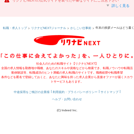
リクナビNEXTの公式サイトを装った不審なサイトにご注意下さい
詳しく見る
年末の挨拶メールはどう書
転職・求人トップ
リクナビNEXTジャーナル
かしこい仕事術
社会人のための転職サイト【リクナビNEXT】
全国の求人情報を勤務地や職種、あなたのスキルや資格などから検索でき、転職ノウハウや転職活
動体験談等、転職成功のヒント満載の求人/転職のサイトです。職務経歴や転職希望
条件などを匿名で登録しておくと、あなたに興味を持った求人企業から直接オファーが届くスカウ
トサービスもあります。
中途採用をご検討の企業様
利用規約・プライバシーポリシー
サイトマップ
ヘルプ・お問い合わせ
(C) Indeed Inc.