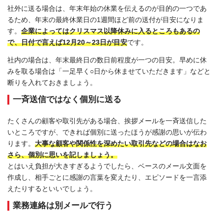
社外に送る場合は、年末年始の休業を伝えるのが目的の一つであ
るため、年末の最終休業日の1週間ほど前の送付が目安になりま
す。
企業によってはクリスマス以降休みに入るところもあるの
で、日付で言えば12月20～23日が目安
です。
社内の場合は、年末最終日の数日前程度が一つの目安。早めに休
みを取る場合は「一足早く○日から休ませていただきます」などと
断りを入れておきましょう。
一斉送信ではなく個別に送る
たくさんの顧客や取引先がある場合、挨拶メールを一斉送信した
いところですが、できれば個別に送ったほうが感謝の思いが伝わ
ります。
大事な顧客や関係性を深めたい取引先などの場合はなお
さら、個別に思いを記しましょう。
とはいえ負担が大きすぎるようでしたら、ベースのメール文面を
作成し、相手ごとに感謝の言葉を変えたり、エピソードを一言添
えたりするといいでしょう。
業務連絡は別メールで行う