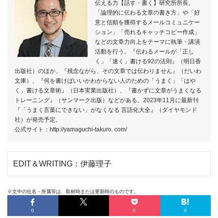
伝える力【話す・書く】研究所所長。
「論理的に伝わる文章の書き方」や「好
意と信頼を獲得するメールコミュニケー
ション」「売れるキャッチコピー作成」
などの文章力向上をテーマに執筆・講演
活動を行う。『伝わるメールが「正し
く」「速く」書ける92の法則』（明日香
出版社）のほか、『残念ながら、その文章では伝わりません』（だいわ
文庫）、『何を書けばいいかわからない人のための「うまく」「はや
く」書ける文章術』（日本実業出版社）、『書かずに文章がうまくなる
トレーニング』（サンマーク出版）などがある。2023年11月に最新刊
『「うまく言葉にできない」がなくなる 言語化大全』（ダイヤモンド
社）が発売予定。
公式サイト：http://yamaguchi-takuro. com/
EDIT＆WRITING：伊藤理子
※文中の社名・所属等は、取材時または更新時のものです。
0
0
0