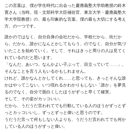
この言葉は、僕が学生時代に出会った慶應義塾大学助教授の鈴木
寛さん（当時。現・文部科学大臣補佐官、東京大学・慶應義塾大
学大学院教授）の、最も印象的な言葉。僕の最も大切にする考え
方、の一つです。
誰かのではなく、自分自身の会社だから、学校だから、街だか
ら。だから、誰かになんとかしてもらう、のでなく、自分が気づ
いたことを始めていく。そして、それはきっと周りの人は見てく
れているのだと思います。
「なんだ、あいつ。なんかよい子ぶって、目立っていて……」。
そんなことを言う人もいるかもしれません。
けれど、誰かなんとかしてくれ……と思っても、きっとそんな誰
かはやってこない。いつ現れるかわかりもしない「誰か」を夢見
るのでなく、自分で面白くしたほうがずっと早くて確実。
そして、その姿がカッコいい。
だから、うだうだ言われてでも行動している人のほうがずっとず
っとカッコいいし、ずっとずっと偉いと思うのです。
うだうだ言って何もしない人よりも、うだうだ言われてでも何か
している人のほうがずっと偉い。