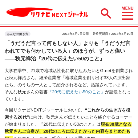
2018年4月9日公開
最終更新日：2018年4月10日
みんなの働き方
「うだうだ言って何もしない人」よりも「うだうだ言
われてでも何かしている人」のほうが、ずっと偉い
――秋元祥治『20代に伝えたい50のこと』
大学在学中、21歳で地域活性化に取り組みたいとG-netを創業され
た秋元祥治さん。経済産業省「地域産業を創り出す33人の演出家
たち」のうちの一人として紹介されるなど、活躍されています。
そんな秋元さんの著書
『20代に伝えたい50のこと』
が話題となっ
ています。
今回リクナビNEXTジャーナルにおいて、
“これからの生き方を模
索する20代”
に向け、秋元さんが伝えたいことを紹介するコーナー
が始まりました。『20代に伝えたい50のこと』は
現在38歳となる
秋元さんご自身が、20代のころに伝えたかった内容をまとめたも