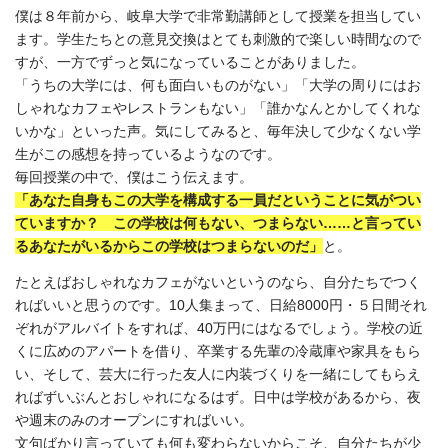
僕は８年前から、岐阜大学で非常勤講師として授業を担当してい
ます。学生たちとの意見交換はとても刺激的で楽しい時間なので
すが、一方でずっと気になっていることがありました。
「うちの大学には、何も面白いものがない」「大学の周りにはお
しゃれなカフェやレストランもない」「誰かなんとかしてくれな
いかな」といった声。気にしてみると、毎年決して少なくない学
生がこの感想を持っているようなのです。
毎回授業の中で、僕はこう伝えます。
「あなた自身もこの大学を構成する一員だということに気がつい
ていますか？ この学校は何もない、つまらない……と言ってい
るあなたがいるからこの学校はつまらないのだ」
と。
たとえばおしゃれなカフェがないというのなら、自分たちでつく
ればいいと思うのです。10人集まって、日給8000円・５日間それ
ぞれがアルバイトをすれば、40万円にはなるでしょう。学校の近
くに広めのアパートを借り、卒業する先輩の冷蔵庫や家具をもら
い、そして、芸大に行った友人に内装づくりを一緒にしてもらえ
ればずいぶんとおしゃれになるはず。日中は学校があるから、夜
や週末のみのオープンにすればいい。
文句ばかり言っていても何も変わらないからこそ、自分たちが少