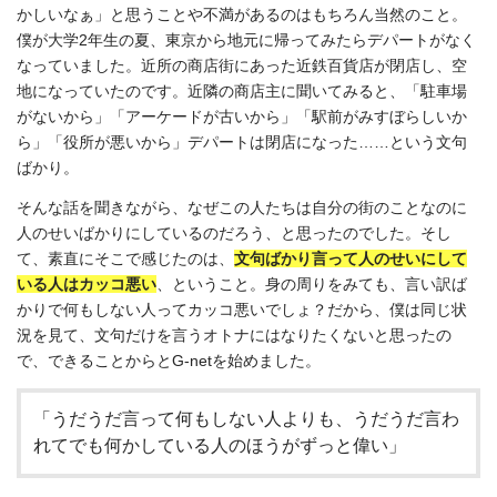
かしいなぁ」と思うことや不満があるのはもちろん当然のこと。
僕が大学2年生の夏、東京から地元に帰ってみたらデパートがなく
なっていました。近所の商店街にあった近鉄百貨店が閉店し、空
地になっていたのです。近隣の商店主に聞いてみると、「駐車場
がないから」「アーケードが古いから」「駅前がみすぼらしいか
ら」「役所が悪いから」デパートは閉店になった……という文句
ばかり。
そんな話を聞きながら、なぜこの人たちは自分の街のことなのに
人のせいばかりにしているのだろう、と思ったのでした。そし
て、素直にそこで感じたのは、
文
句ばかり言って人のせいにして
いる人はカッコ悪い
、ということ。身の周りをみても、言い訳ば
かりで何もしない人ってカッコ悪いでしょ？だから、僕は同じ状
況を見て、文句だけを言うオトナにはなりたくないと思ったの
で、できることからとG-netを始めました。
「うだうだ言って何もしない人よりも、うだうだ言わ
れてでも何かしている人のほうがずっと偉い」