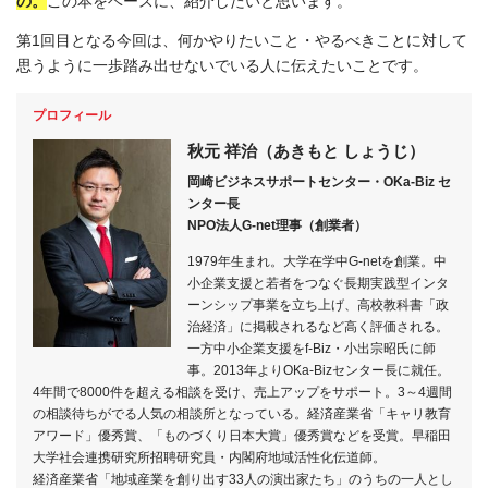
の。
この本をベースに、紹介したいと思います。
第1回目となる今回は、何かやりたいこと・やるべきことに対して
思うように一歩踏み出せないでいる人に伝えたいことです。
プロフィール
秋元 祥治（あきもと しょうじ）
岡崎ビジネスサポートセンター・OKa-Biz セ
ンター長
NPO法人G-net理事（創業者）
1979年生まれ。大学在学中G-netを創業。中
小企業支援と若者をつなぐ長期実践型インタ
ーンシップ事業を立ち上げ、高校教科書「政
治経済」に掲載されるなど高く評価される。
一方中小企業支援をf-Biz・小出宗昭氏に師
事。2013年よりOKa-Bizセンター長に就任。
4年間で8000件を超える相談を受け、売上アップをサポート。3～4週間
の相談待ちがでる人気の相談所となっている。経済産業省「キャリ教育
アワード」優秀賞、「ものづくり日本大賞」優秀賞などを受賞。早稲田
大学社会連携研究所招聘研究員・内閣府地域活性化伝道師。
経済産業省「地域産業を創り出す33人の演出家たち」のうちの一人とし