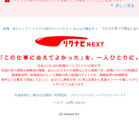
リクナビNEXTの公式サイトを装った不審なサイトにご注意下さい
詳しく見る
「うだうだ言って何もしない
転職・求人トップ
リクナビNEXTジャーナル
みんなの働き方
社会人のための転職サイト【リクナビNEXT】
全国の求人情報を勤務地や職種、あなたのスキルや資格などから検索でき、転職ノウハウや転職活
動体験談等、転職成功のヒント満載の求人/転職のサイトです。職務経歴や転職希望
条件などを匿名で登録しておくと、あなたに興味を持った求人企業から直接オファーが届くスカウ
トサービスもあります。
中途採用をご検討の企業様
利用規約・プライバシーポリシー
サイトマップ
ヘルプ・お問い合わせ
(C) Indeed Inc.