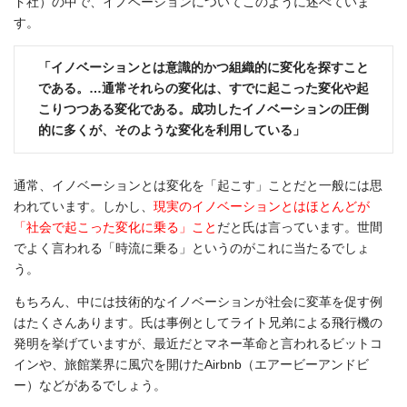
ド社）の中で、イノベーションについてこのように述べていま
す。
「イノベーションとは意識的かつ組織的に変化を探すこと
である。…通常それらの変化は、すでに起こった変化や起
こりつつある変化である。成功したイノベーションの圧倒
的に多くが、そのような変化を利用している」
通常、イノベーションとは変化を「起こす」ことだと一般には思
われています。しかし、
現実のイノベーションとはほとんどが
「社会で起こった変化に乗る」こと
だと氏は言っています。世間
でよく言われる「時流に乗る」というのがこれに当たるでしょ
う。
もちろん、中には技術的なイノベーションが社会に変革を促す例
はたくさんあります。氏は事例としてライト兄弟による飛行機の
発明を挙げていますが、最近だとマネー革命と言われるビットコ
インや、旅館業界に風穴を開けたAirbnb（エアービーアンドビ
ー）などがあるでしょう。