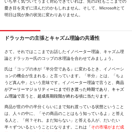
いち早く気づいてうまく対応できていれば、先の2社もここまでの
憂き目を見ずに済んだのかもしれません。そして、Microsoftとて
明日は我が身の状況に変わりありません。
ドラッカーの主張とキャズム理論の共通性
さて。それではここまでお話したイノベーター理論、キャズム理
論とドラッカー氏のコップの水理論を合わせてみましょう。
氏は「コップの水が『半分空である』に変わるとき、イノベーシ
ョンの機会が生まれる」と言っています。「半分」とは、「ちょ
うど真ん中」という意味です。イノベーター理論で言う
と、商品
がアーリーマジョリティーにまで行き渡った時期であり、キャズ
ム理論で言うと、超成長期段階が終わる頃に当たりま
す。
商品が世の中の半分くらいにまで知れ渡っている状態ということ
は、人々の中に、「その商品のことはもう知っているよ」と答え
る人と、「何？それ。まだ知らない」と答える人が、だいたい
半々ずついるということになります。これは「
その市場がまだ成