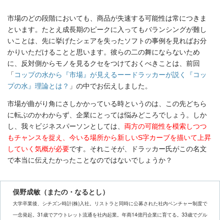
市場のどの段階においても、商品が失速する可能性は常につきま
といます。たとえ成長期のピークに入ってもバランシングが難し
いことは、先に挙げたシェアを失ったソフトの事例を見ればお分
かりいただけることと思います。彼らの二の舞にならないため
に、反対側からモノを見るクセをつけておくべきことは、前回
「
コップの水から『市場』が見えるーードラッカーが説く『コッ
プの水』理論とは？
」の中でお伝えしました。
市場が曲がり角にさしかかっている時というのは、この先どちら
に転ぶのかわからず、企業にとっては悩みどころでしょう。しか
し、我々ビジネスパーソンとしては、
両方の可能性を模索しつつ
もチャンスを捉え、今いる場所から新しいS字カーブを描いて上昇
していく気概が必要
です。それこそが、ドラッカー氏がこの名文
で本当に伝えたかったことなのではないでしょうか？
俣野成敏（またの・なるとし）
大学卒業後、シチズン時計(株)入社。リストラと同時に公募された社内ベンチャー制度で
一念発起。31歳でアウトレット流通を社内起業。年商14億円企業に育てる。33歳でグル