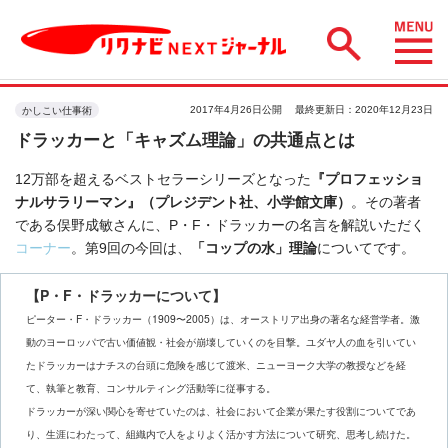
2017年4月26日公開
最終更新日：2020年12月23日
かしこい仕事術
ドラッカーと「キャズム理論」の共通点とは
12万部を超えるベストセラーシリーズとなった
『プロフェッショ
ナルサラリーマン』（プレジデント社、小学館文庫）
。その著者
である俣野成敏さんに、P・F・ドラッカーの名言を解説いただく
コーナー
。第9回の今回は、
「コップの水」理論
についてです。
【P・F・ドラッカーについて】
ピーター・F・ドラッカー（1909〜2005）は、オーストリア出身の著名な経営学者。激
動のヨーロッパで古い価値観・社会が崩壊していくのを目撃。ユダヤ人の血を引いてい
たドラッカーはナチスの台頭に危険を感じて渡米、ニューヨーク大学の教授などを経
て、執筆と教育、コンサルティング活動等に従事する。
ドラッカーが深い関心を寄せていたのは、社会において企業が果たす役割についてであ
り、生涯にわたって、組織内で人をよりよく活かす方法について研究、思考し続けた。