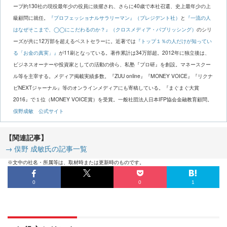
ープ約130社の現役最年少の役員に抜擢され、さらに40歳で本社召還、史上最年少の上
級顧問に就任。
『プロフェッショナルサラリーマン』（プレジデント社）
と
『一流の人
はなぜそこまで、◯◯にこだわるのか？』（クロスメディア・パブリッシング）
のシリ
ーズが共に12万部を超えるベストセラーに。近著では
『トップ１％の人だけが知ってい
る「お金の真実」』
が11刷となっている。著作累計は34万部超。2012年に独立後は、
ビジネスオーナーや投資家としての活動の傍ら、私塾『プロ研』を創設。マネースクー
ル等を主宰する。メディア掲載実績多数。『ZUU online』『MONEY VOICE』『リクナ
ビNEXTジャーナル』等のオンラインメディアにも寄稿している。『まぐまぐ大賞
2016』で１位（MONEY VOICE賞）を受賞。一般社団法人日本IFP協会金融教育顧問。
俣野成敏 公式サイト
【関連記事】
→ 俣野 成敏氏の記事一覧
※文中の社名・所属等は、取材時または更新時のものです。
0
0
1