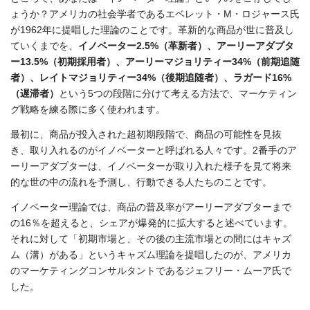
ょうか？アメリカの社会学者であるエベレット・M・ロジャース氏
が1962年に提唱した理論のことです。革新的な商品が世に普及し
ていくまでを、
イノベーター2.5%（革新者）、アーリーアダプタ
ー13.5%（初期採用者）、アーリーマジョリティー34%（前期追随
者）、レイトマジョリティー34%（後期追随者）、ラガード16%
（遅滞者）
という5つの段階に分けて考える方法で、マーケティン
グ戦略を練る際に多く使われます。
最初に、商品が投入された超初期段階で、商品の可能性を見抜
き、取り入れるのがイノベーターと呼ばれる人々です。2番手のア
ーリーアダプターは、イノベーターが取り入れた様子を見て将来
的な世の中の流れを予測し、行動できる人たちのことです。
イノベーター理論では、商品の普及率がアーリーアダプターまで
の16％を超えると、シェアが爆発的に拡大すると述べています。
それに対して「初期市場と、その後の主流市場との間にはキャズ
ム（溝）がある」というキャズム理論を提唱したのが、アメリカ
のマーケティングコンサルタントであるジェフリー・ムーア氏で
した。