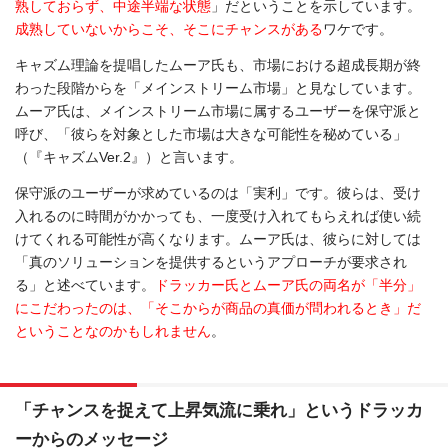
熟しておらず、中途半端な状態
」だということを示しています。
成熟していないからこそ、そこにチャンスがある
ワケです。
キャズム理論を提唱したムーア氏も、市場における超成長期が終
わった段階からを「メインストリーム市場」と見なしています。
ムーア氏は、メインストリーム市場に属するユーザーを保守派と
呼び、「彼らを対象とした市場は大きな可能性を秘めている」
（『キャズムVer.2』）と言います。
保守派のユーザーが求めているのは「実利」です。彼らは、受け
入れるのに時間がかかっても、一度受け入れてもらえれば使い続
けてくれる可能性が高くなります。ムーア氏は、彼らに対しては
「真のソリューションを提供するというアプローチが要求され
る」と述べています。
ドラッカー氏とムーア氏の両名が「半分」
にこだわったのは、「そこからが商品の真価が問われるとき」だ
ということなのかもしれません
。
「チャンスを捉えて上昇気流に乗れ」というドラッカ
ーからのメッセージ