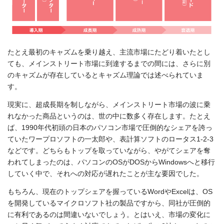
たとえ最初のキャズムを乗り越え、主流市場にたどり着いたとし
ても、メインストリート市場に到達するまでの間には、さらに別
のキャズムが存在しているとキャズム理論では述べられていま
す。
現実に、超成長期を制しながら、メインストリート市場の波に乗
れなかった商品というのは、世の中に数多く存在します。たとえ
ば、1990年代初頭の日本のパソコン市場で圧倒的なシェアを誇っ
ていたワープロソフトの一太郎や、表計算ソフトのロータス1-2-3
などです。どちらもトップを取っていながら、やがてシェアを奪
われてしまったのは、パソコンのOSがDOSからWindowsへと移行
していく中で、それへの対応が遅れたことが主な要因でした。
もちろん、現在のトップシェアを握っているWordやExcelは、OS
を開発しているマイクロソフト社の製品ですから、同社が圧倒的
に有利であるのは間違いないでしょう。とはいえ、市場の変化に