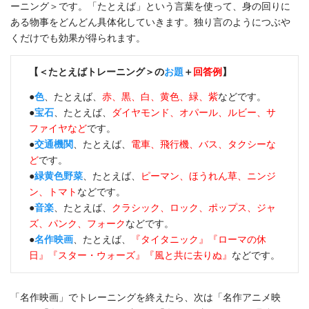
ーニング＞です。「たとえば」という言葉を使って、身の回りに
ある物事をどんどん具体化していきます。独り言のようにつぶや
くだけでも効果が得られます。
【＜たとえばトレーニング＞の
お題
＋
回答例
】
●
色
、たとえば、
赤、黒、白、黄色、緑、紫
などです。
●
宝石
、たとえば、
ダイヤモンド、オパール、ルビー、サ
ファイヤなど
です。
●
交通機関
、たとえば、
電車、飛行機、バス、タクシーな
ど
です。
●
緑黄色野菜
、たとえば、
ピーマン、ほうれん草、ニンジ
ン、トマト
などです。
●
音楽
、たとえば、
クラシック、ロック、ポップス、ジャ
ズ、パンク、フォーク
などです。
●
名作映画
、たとえば、
『タイタニック』『ローマの休
日』『スター・ウォーズ』『風と共に去りぬ』
などです。
「名作映画」でトレーニングを終えたら、次は「名作アニメ映