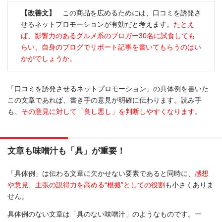
【改善文】
この商品を広めるためには、口コミを誘発さ
せるネットプロモーションが有効だと考えます。
たとえ
ば、影響力のあるグルメ系のブロガー30名に試食しても
らい、自身のブログでリポート記事を書いてもらうのはい
かがでしょうか。
「口コミを誘発させるネットプロモーション」の具体例を書いた
この文章であれば、書き手の意見が明確に伝わります。読み手
も、
その意見に対して「良し悪し」を判断しやすくなります
。
文章も味噌汁も「具」が重要！
「具体例」は伝わる文章に欠かせない要素であると同時に、
感想
や意見、主張の説得力を高める“根拠”としての役割
も小さくありま
せん。
具体例のない文章は「具のない味噌汁」のようなものです。一