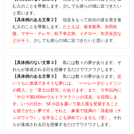
む人のことを尊敬します。少しでも彼らの域に近づきたい
と思います。
【具体例のある文章２】
信念をもって自分の道を突き進
む人のことを尊敬します。
たとえば、坂本龍馬、吉田松
陰、マザー・テレサ、松下幸之助、イチロー、矢沢永吉な
どがそう。
少しでも彼らの域に近づきたいと思います。
【具体例のない文章３】
私には数々の夢があります。そ
れらが達成される日を想像するだけでワクワクします。
【具体例のある文章３】
私には数々の夢があります。
近
いうちに達成できそうな夢には、「ハーレーダビッドソン
の購入」と「富士山登頂」があります。また、５年以内に
「サロマ湖100kmウルトラマラソンの完走」を目指しま
す。いつの日か、SF小説を書いて新人賞を受賞すること
も捨てがたい夢です。それと、麻雀で役満の「清老頭（チ
ンロウトウ）」を作ることも諦めていません（笑）。
それ
らが達成される日を想像するだけでワクワクします。