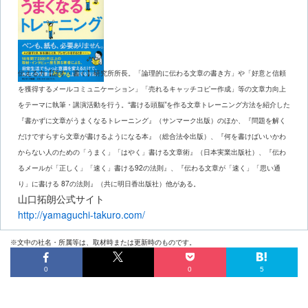
伝える力【話す・書く】研究所所長。「論理的に伝わる文章の書き方」や「好意と信頼
を獲得するメールコミュニケーション」「売れるキャッチコピー作成」等の文章力向上
をテーマに執筆・講演活動を行う。“書ける頭脳”を作る文章トレーニング方法を紹介した
『書かずに文章がうまくなるトレーニング』（サンマーク出版）のほか、『問題を解く
だけですらすら文章が書けるようになる本』（総合法令出版）、『何を書けばいいかわ
からない人のための「うまく」「はやく」書ける文章術』（日本実業出版社）、『伝わ
るメールが「正しく」「速く」書ける92の法則』、『伝わる文章が「速く」「思い通
り」に書ける 87の法則』（共に明日香出版社）他がある。
山口拓朗公式サイト
http://yamaguchi-takuro.com/
※文中の社名・所属等は、取材時または更新時のものです。
0
0
5