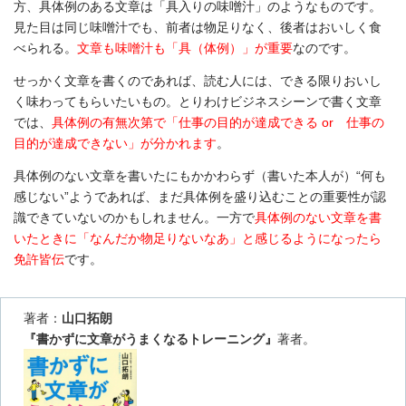
方、具体例のある文章は「具入りの味噌汁」のようなものです。
見た目は同じ味噌汁でも、前者は物足りなく、後者はおいしく食
べられる。
文章も味噌汁も「具（体例）」が重要
なのです。
せっかく文章を書くのであれば、読む人には、できる限りおいし
く味わってもらいたいもの。とりわけビジネスシーンで書く文章
では、
具体例の有無次第で「仕事の目的が達成できる or 仕事の
目的が達成できない」が分かれます
。
具体例のない文章を書いたにもかかわらず（書いた本人が）“何も
感じない”ようであれば、まだ具体例を盛り込むことの重要性が認
識できていないのかもしれません。一方で
具体例のない文章を書
いたときに「なんだか物足りないなあ」と感じるようになったら
免許皆伝
です。
著者：
山口拓朗
『書かずに文章がうまくなるトレーニング』
著者。