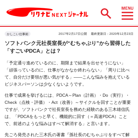
2017年2月17日公開
最終更新日：2020年12月23日
かしこい仕事術
ソフトバンク元社長室長が“むちゃぶり”から習得した
「すごいPDCA」とは？
「予定通り進めているのに、期限まで結果を出せそうにない」
「頑張っているのに、仕事がなかなか終わらない」「周りに比べ
て、自分だけ要領が悪い気がする」――こんな悩みを抱えている
ビジネスパーソンは少なくないようです。
仕事で成果を挙げるには、PDCA～Plan（計画）・Do（実行）・
Check（点検・評価）・Act（改善）～サイクルを回すことが重要
ですが、ソフトバンクで社長室長を務めた経験のある三木雄信氏
は、「PDCAをもっと早く、機能的に回す（＝高速PDCA）こと
で、前述のような悩みはすべて解消する」と言います。
先ごろ発売された三木氏の著書『孫社長のむちゃぶりをすべて解