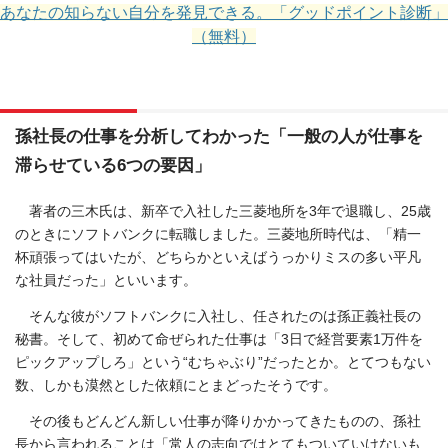
あなたの知らない自分を発見できる。「グッドポイント診断」
（無料）
孫社長の仕事を分析してわかった「一般の人が仕事を
滞らせている6つの要因」
著者の三木氏は、新卒で入社した三菱地所を3年で退職し、25歳
のときにソフトバンクに転職しました。三菱地所時代は、「精一
杯頑張ってはいたが、どちらかといえばうっかりミスの多い平凡
な社員だった」といいます。
そんな彼がソフトバンクに入社し、任されたのは孫正義社長の
秘書。そして、初めて命ぜられた仕事は「3日で経営要素1万件を
ピックアップしろ」という“むちゃぶり”だったとか。とてつもない
数、しかも漠然とした依頼にとまどったそうです。
その後もどんどん新しい仕事が降りかかってきたものの、孫社
長から言われることは「常人の志向ではとてもついていけないも