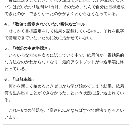
目標設定をしたとき、それを達成できたかどうかを確認するス
パンはだいたい1週間や1カ月。そのため、なんで自分は目標達成
できたのか、できなかったのかがよくわからなくなっている。
4．「数値で設定されていない曖昧なゴール」
せっかく目標設定をして結果を記録しているのに、それを数字
で管理できていないために次に活かせていない。
5．「検証の中途半端さ」
いろいろな方法を次々に試していく中で、結局何が一番効果的
な方法なのかわからなくなり、最終アウトプットが中途半端に終
わっている。
6．「自前主義」
何かを新しく始めるときゼロから学び始めてしまう結果、結局
何も生み出すことができなかった、という状況に追い込まれてい
る。
これら6つの問題を、“高速PDCA”ならばすべて解決できるとい
います。