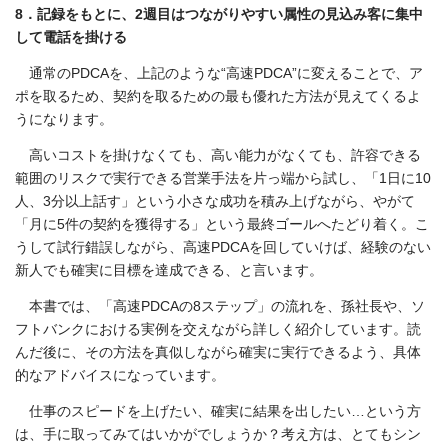
8．記録をもとに、2週目はつながりやすい属性の見込み客に集中
して電話を掛ける
通常のPDCAを、上記のような“高速PDCA”に変えることで、ア
ポを取るため、契約を取るための最も優れた方法が見えてくるよ
うになります。
高いコストを掛けなくても、高い能力がなくても、許容できる
範囲のリスクで実行できる営業手法を片っ端から試し、「1日に10
人、3分以上話す」という小さな成功を積み上げながら、やがて
「月に5件の契約を獲得する」という最終ゴールへたどり着く。こ
うして試行錯誤しながら、高速PDCAを回していけば、経験のない
新人でも確実に目標を達成できる、と言います。
本書では、「高速PDCAの8ステップ」の流れを、孫社長や、ソ
フトバンクにおける実例を交えながら詳しく紹介しています。読
んだ後に、その方法を真似しながら確実に実行できるよう、具体
的なアドバイスになっています。
仕事のスピードを上げたい、確実に結果を出したい…という方
は、手に取ってみてはいかがでしょうか？考え方は、とてもシン