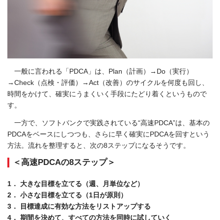
一般に言われる「PDCA」は、Plan（計画）→Do（実行）
→Check（点検・評価）→Act（改善）のサイクルを何度も回し、
時間をかけて、確実にうまくいく手段にたどり着くというもので
す。
一方で、ソフトバンクで実践されている“高速PDCA”は、基本の
PDCAをベースにしつつも、さらに早く確実にPDCAを回すという
方法。流れを整理すると、次の8ステップになるそうです。
＜高速PDCAの8ステップ＞
1． 大きな目標を立てる（週、月単位など）
2． 小さな目標を立てる（1日が原則）
3． 目標達成に有効な方法をリストアップする
4． 期間を決めて、すべての方法を同時に試していく