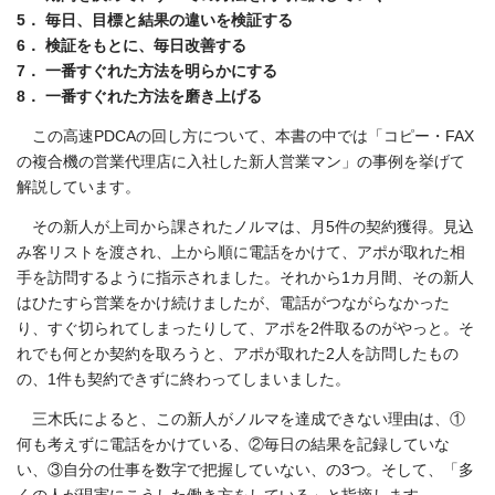
5． 毎日、目標と結果の違いを検証する
6． 検証をもとに、毎日改善する
7． 一番すぐれた方法を明らかにする
8． 一番すぐれた方法を磨き上げる
この高速PDCAの回し方について、本書の中では「コピー・FAX
の複合機の営業代理店に入社した新人営業マン」の事例を挙げて
解説しています。
その新人が上司から課されたノルマは、月5件の契約獲得。見込
み客リストを渡され、上から順に電話をかけて、アポが取れた相
手を訪問するように指示されました。それから1カ月間、その新人
はひたすら営業をかけ続けましたが、電話がつながらなかった
り、すぐ切られてしまったりして、アポを2件取るのがやっと。そ
れでも何とか契約を取ろうと、アポが取れた2人を訪問したもの
の、1件も契約できずに終わってしまいました。
三木氏によると、この新人がノルマを達成できない理由は、①
何も考えずに電話をかけている、②毎日の結果を記録していな
い、③自分の仕事を数字で把握していない、の3つ。そして、「多
くの人が現実にこうした働き方をしている」と指摘します。