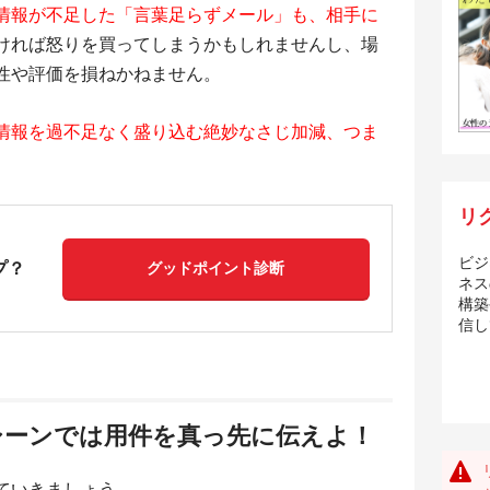
情報が不足した「言葉足らずメール」も、相手に
ければ怒りを買ってしまうかもしれませんし、場
性や評価を損ねかねません。
情報を過不足なく盛り込む絶妙なさじ加減、つま
リ
ビジ
プ？
グッドポイント診断
ネス
構築
信し
シーンでは用件を真っ先に伝えよ！
ていきましょう。