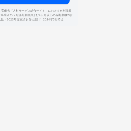
厚生労働省「人材サービス総合サイト」における有料職業
介事業者のうち無期雇用および4ヶ月以上の有期雇用の合
人数（2023年度実績を自社集計）2024年5月時点