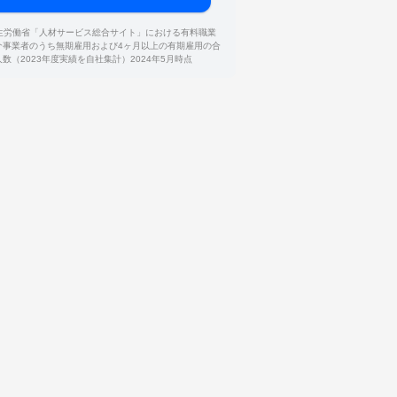
厚生労働省「人材サービス総合サイト」における有料職業
介事業者のうち無期雇用および4ヶ月以上の有期雇用の合
人数（2023年度実績を自社集計）2024年5月時点