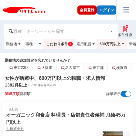
会員登録
ログイン
職種・キーワードから探す
条件保存
勤務地
職種
こだわり条件
雇用形態
600万円以上
新
1
勤務地の追加設定を忘れていませんか？
東京23区
大阪市
名古屋市
東京都
横浜市
女性が活躍中、600万円以上の転職・求人情報
1382
件以上
1
〜
100
件目を表示中
関連度順
新着順
詳細表示
正社員
オーガニック和食店 料理長・店舗責任者候補 月給45万
円以上
ふ株式会社