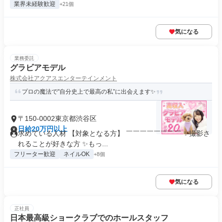
業界未経験歓迎
+21個
気になる
業務委託
グラビアモデル
株式会社アクアスエンターテインメント
プロの魔法で"自分史上で最高の私”に出会えます✨
〒150-0002東京都渋谷区
日給20万円以上
求めている人材 【対象となる方】 ￣￣￣￣￣￣￣￣ ✨撮影さ
れることが好きな方 ✨もっ...
フリーター歓迎
ネイルOK
+8個
気になる
正社員
日本最高級ショークラブでのホールスタッフ