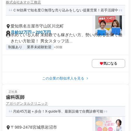
株式会社あすか工務店
ＣＭ効果で知名度◎無理な売り込みをしない提案営業！若手活躍中
愛知県名古屋市守山区川北町
月給32万円～200万円
求めている人材 未経験でも稼ぎたい方、勢いのある企業で働
きたい方歓迎！ 男女スタッフ活...
制服あり
業界未経験歓迎
+30個
気になる
この企業の類似求人を見る
正社員
歯科医師
アガペデンタルクリニック
月給45万超＋歩合！X-guide等、最新設備で自費診療可能
〒989-2478宮城県岩沼市