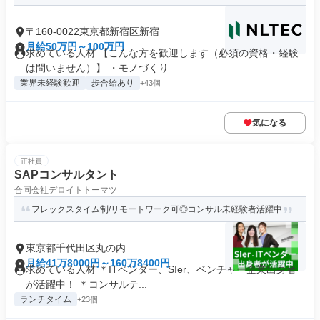
〒160-0022東京都新宿区新宿
月給50万円～100万円
求めている人材 【こんな方を歓迎します（必須の資格・経験
は問いません）】 ・モノづくり...
業界未経験歓迎
歩合給あり
+43個
気になる
正社員
SAPコンサルタント
合同会社デロイトトーマツ
フレックスタイム制/リモートワーク可◎コンサル未経験者活躍中
東京都千代田区丸の内
月給41万8000円～160万8400円
求めている人材 ＊ITベンダー、SIer、ベンチャー企業出身者
が活躍中！ ＊コンサルテ...
ランチタイム
+23個