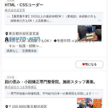
正社員
HTML・CSSコーダー
株式会社金宝堂
【履歴書不要】10日以上の連続休暇OK！（要相談）未経験の方も
経験者の方もOK！上流業務に...
東京都渋谷区道玄坂
月給30万円～80万円
求める人材: 未経験でもOK！ ◆学歴不問 ≪あると望ましいス
キル・知識・経験≫...
残業なし
交通費支給
気になる
正社員
顔の歪み・小顔矯正専門整骨院。施術スタッフ募集。
株式会社さつま骨格矯正
専門学校級の研修制度。平均給与日本一の整骨院を目指します！
〒150-0002東京都渋谷区