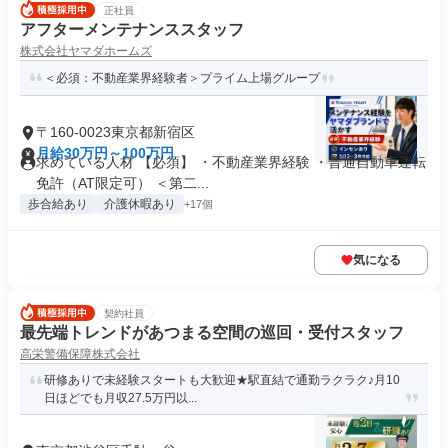
正社員
アフターメンテナンススタッフ
株式会社ヤマダホームズ
＜必須：不動産業界経験者＞プライム上場グループ
〒160-0023東京都新宿区
月給30万円～100万円
求めている人材 【必須】 ・不動産業界経験 ・普通自動車運転
免許（AT限定可） ＜第二...
歩合給あり
介護休暇あり
+17個
気になる
契約社員
最先端トレンドがあつまる空間の巡回・受付スタッフ
高栄警備保障株式会社
研修ありで未経験スタートも大歓迎★駅直結で通勤ラクラク♪月10
日ほどでも月収27.5万円以...