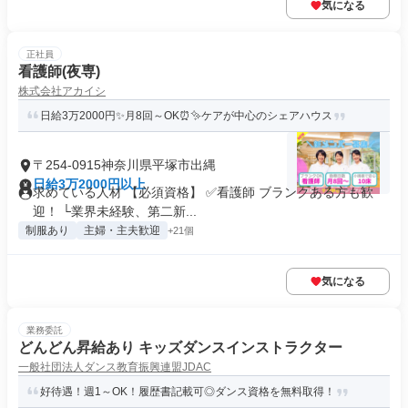
気になる
正社員
看護師(夜専)
株式会社アカイシ
日給3万2000円✨月8回～OK⏰✨ケアが中心のシェアハウス
〒254-0915神奈川県平塚市出縄
日給3万2000円以上
求めている人材 【必須資格】 ✅看護師 ブランクある方も歓
迎！ └業界未経験、第二新...
制服あり
主婦・主夫歓迎
+21個
気になる
業務委託
どんどん昇給あり キッズダンスインストラクター
一般社団法人ダンス教育振興連盟JDAC
好待遇！週1～OK！履歴書記載可◎ダンス資格を無料取得！