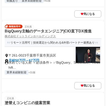
制服あり
業界未経験歓迎
+41個
気になる
正社員
BigQuery主軸のデータエンジニア|CIO直下DX推進
株式会社ドットラインホールディングス
リモート活用可｜技術選定から関われる&外部パートナー連携あり
〒261-0023千葉県千葉市美浜区
月給50万円～67万円
求めている人材 ＜必須条件＞ ✅BigQuery、Snowflake、Reds
hift...
業界未経験歓迎
+31個
気になる
正社員
塗替えコンビニの提案営業