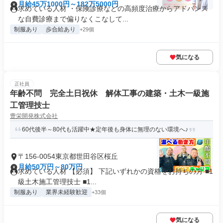
月給45万1000円～182万5000円
求めている人材 ・保険診療などの高頻度治療からアドバンス
な自費診療まで偏りなくこなして...
制服あり
歩合給あり
+29個
気になる
正社員
年齢不問 完全土日祝休 解体工事の建築・土木一級施
工管理技士
豊栄開発株式会社
60代後半～80代も活躍中★定年後も身体に無理のない環境へ♪
〒156-0054東京都世田谷区桜丘
月給50万円～80万円
求めている人材 【必須】 下記いずれかの資格をお持ちの方 ■1
級土木施工管理技士 ■1...
制服あり
業界未経験歓迎
+33個
気になる