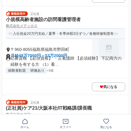
正社員
小規模高齢者施設の訪問看護管理者
株式会社メディホス
入社祝金20万円支給／夏季・冬季休暇3日ずつ／各種研修制度有
〒960-8055福島県福島市野田町
月給48万7000円～53万2000円
応募資格 【必須資格】 ・正看護師 【必須経験】 下記両方の
経験を有する方 （1）看...
経験者歓迎
研修あり
+3個
気になる
正社員
(正社員)ケア21/大阪本社/IT戦略課/課長職
株式会社ケア21
事務職課長求人/福利厚生◎/社内SE＆マネジメント
ホーム
オファー
気になる