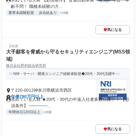
求めている人材 【必須条件】 普通自動車第一種免許 学歴・年
齢不問！ 職種未経験の方...
業界未経験歓迎
歩合給あり
+19個
気になる
正社員
大手顧客を脅威から守るセキュリティエンジニア(MSS領
域)
株式会社野村総合研究所
NW・サーバ・開発エンジニア経験者歓迎◆20代・30代活躍中
〒220-0012神奈川県横浜市西区
年俸790万円以上
求めている人材 ★20代・30代の中途入社者多数活躍中！ 【必
須条件】 ──────...
年間休日120日以上
+18個
気になる