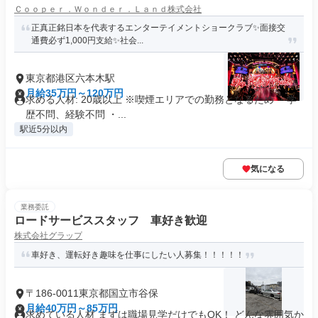
Ｃｏｏｐｅｒ．Ｗｏｎｄｅｒ．Ｌａｎｄ株式会社
正真正銘日本を代表するエンターテイメントショークラブ✨面接交
通費必ず1,000円支給✨社会...
東京都港区六本木駅
月給35万円～120万円
求める人材: 20歳以上 ※喫煙エリアでの勤務となるため ・学
歴不問、経験不問 ・...
駅近5分以内
気になる
業務委託
ロードサービススタッフ 車好き歓迎
株式会社グラップ
車好き、運転好き趣味を仕事にしたい人募集！！！！！
〒186-0011東京都国立市谷保
月給40万円～85万円
求めている人材 まずは職場見学だけでもOK！ どんな雰囲気か