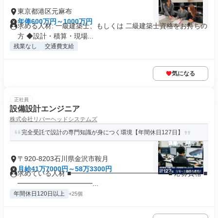
東京都港区元麻布
年俸600万円～1000万円
求める人材: 一級建築士、もしくは 二級建築士資格をお持ちの
方 ◆設計・積算・現場...
残業なし
交通費支給
気になる
正社員
設備設計エンジニア
株式会社リバーヘッドシステムズ
完全受託で設計の専門知識が身につく環境【年間休日127日】
〒920-8203石川県金沢市鞍月
月給41万7000円～58万3300円
求めている人材 ■━━━━━━━━━━━━━━ ■ 応募資格 ■
━━━━━━━━━━━...
年間休日120日以上
+25個