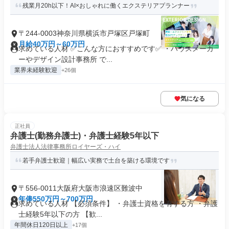
残業月20h以下！AI×おしゃれに働くエクステリアプランナー
〒244-0003神奈川県横浜市戸塚区戸塚町
月給40万円～60万円
求めている人材 ✅こんな方におすすめです✅ ・ハウスメーカ
ーやデザイン設計事務所 で...
業界未経験歓迎
+26個
気になる
正社員
弁護士(勤務弁護士)・弁護士経験5年以下
弁護士法人法律事務所ロイヤーズ・ハイ
若手弁護士歓迎｜幅広い実務で土台を築ける環境です
〒556-0011大阪府大阪市浪速区難波中
年俸550万円～700万円
求めている人材 【必須条件】 ・弁護士資格を有する方 ・弁護
士経験5年以下の方 【歓...
年間休日120日以上
+17個