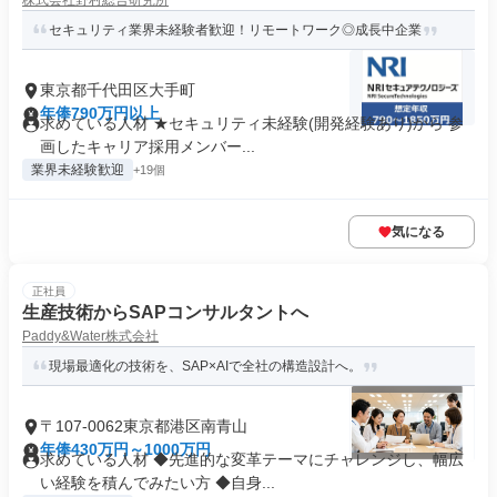
株式会社野村総合研究所
セキュリティ業界未経験者歓迎！リモートワーク◎成長中企業
東京都千代田区大手町
年俸790万円以上
求めている人材 ★セキュリティ未経験(開発経験あり)から 参
画したキャリア採用メンバー...
業界未経験歓迎
+19個
気になる
正社員
生産技術からSAPコンサルタントへ
Paddy&Water株式会社
現場最適化の技術を、SAP×AIで全社の構造設計へ。
〒107-0062東京都港区南青山
年俸430万円～1000万円
求めている人材 ◆先進的な変革テーマにチャレンジし、幅広
い経験を積んでみたい方 ◆自身...