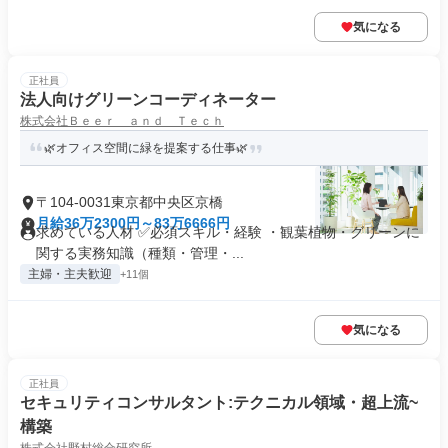
気になる
正社員
法人向けグリーンコーディネーター
株式会社Ｂｅｅｒ ａｎｄ Ｔｅｃｈ
🌿オフィス空間に緑を提案する仕事🌿
〒104-0031東京都中央区京橋
月給36万2300円～83万6666円
求めている人材 ✅必須スキル・経験 ・観葉植物・グリーンに
関する実務知識（種類・管理・...
主婦・主夫歓迎
+11個
気になる
正社員
セキュリティコンサルタント:テクニカル領域・超上流~
構築