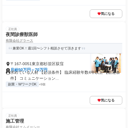
気になる
正社員
夜間診療獣医師
有限会社グラース
兼業OK！週1回〜シフト相談させて頂きます
〒167-0051東京都杉並区荻窪
月給50万円～70万円
求めている人材 【必須条件】 臨床経験年数4年以上 【歓迎条
件】 コミュニケーション...
副業・WワークOK
+9個
気になる
正社員
施工管理
有限会社エムイーシー