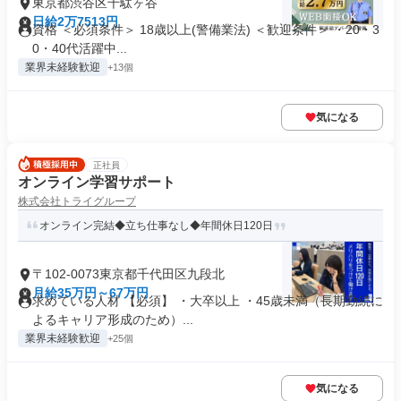
東京都渋谷区千駄ヶ谷
日給2万7513円
資格 ＜必須条件＞ 18歳以上(警備業法) ＜歓迎条件＞ ・20・3
0・40代活躍中...
業界未経験歓迎
+13個
気になる
正社員
オンライン学習サポート
株式会社トライグループ
オンライン完結◆立ち仕事なし◆年間休日120日
〒102-0073東京都千代田区九段北
月給35万円～67万円
求めている人材 【必須】 ・大卒以上 ・45歳未満（長期勤続に
よるキャリア形成のため）...
業界未経験歓迎
+25個
気になる