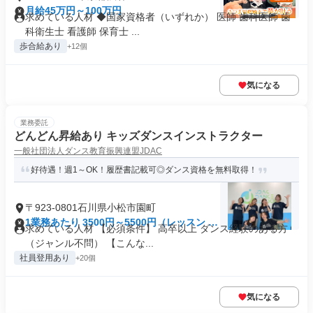
月給45万円～100万円
求めている人材 ◆国家資格者（いずれか） 医師 歯科医師 歯
科衛生士 看護師 保育士 ...
歩合給あり
+12個
気になる
業務委託
どんどん昇給あり キッズダンスインストラクター
一般社団法人ダンス教育振興連盟JDAC
好待遇！週1～OK！履歴書記載可◎ダンス資格を無料取得！
〒923-0801石川県小松市園町
1業務あたり 3500円～5500円（レッスン 60
求めている人材 【必須条件】 高卒以上 ダンス経験のある方
分）
（ジャンル不問） 【こんな...
社員登用あり
+20個
気になる