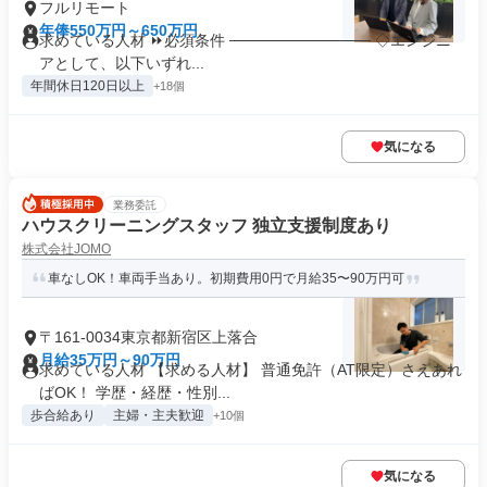
フルリモート
年俸550万円～650万円
求めている人材 ⏩必須条件 ───────────── ◇エンジニ
アとして、以下いずれ...
年間休日120日以上
+18個
気になる
業務委託
ハウスクリーニングスタッフ 独立支援制度あり
株式会社JOMO
車なしOK！車両手当あり。初期費用0円で月給35〜90万円可
〒161-0034東京都新宿区上落合
月給35万円～90万円
求めている人材 【求める人材】 普通免許（AT限定）さえあれ
ばOK！ 学歴・経歴・性別...
歩合給あり
主婦・主夫歓迎
+10個
気になる