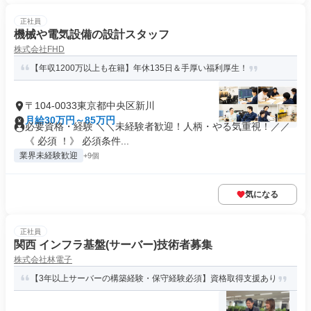
正社員
機械や電気設備の設計スタッフ
株式会社FHD
【年収1200万以上も在籍】年休135日＆手厚い福利厚生！
〒104-0033東京都中央区新川
月給30万円～85万円
必要資格・経験 ＼＼未経験者歓迎！人柄・やる気重視！／／
《 必須 ！》 必須条件...
業界未経験歓迎
+9個
気になる
正社員
関西 インフラ基盤(サーバー)技術者募集
株式会社林電子
【3年以上サーバーの構築経験・保守経験必須】資格取得支援あり