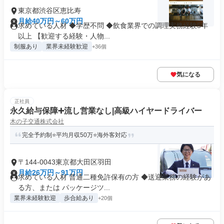
東京都渋谷区恵比寿
月給40万円～60万円
求めている人材 ◆学歴不問 ◆飲食業界での調理実務経験5年
以上 【歓迎する経験・人物...
制服あり
業界未経験歓迎
+36個
気になる
正社員
永久給与保障➕流し営業なし|高級ハイヤードライバー
木の子交通株式会社
完全予約制⭐️平均月収50万⭐️海外客対応
〒144-0043東京都大田区羽田
月給26万円～91万円
求めている人材 普通二種免許保有の方 ◆送迎業務の経験があ
る方、または パッケージツ...
業界未経験歓迎
歩合給あり
+20個