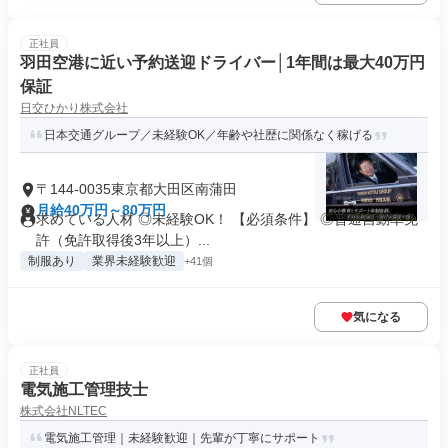
正社員
羽田空港に近い予約送迎ドライバー│1年間は最⼤40万円
保証
日交ひかり株式会社
日本交通グループ／未経験OK／年齢や社歴に関係なく稼げる
〒144-0035東京都大田区南蒲田
月給40万円～80万円
求めている人材 ◎未経験OK！ 【必須条件】 ◎普通自動車免
許（免許取得後3年以上）...
制服あり
業界未経験歓迎
+41個
気になる
正社員
電気施工管理技士
株式会社NLTEC
電気施工管理｜未経験歓迎｜先輩が丁寧にサポート