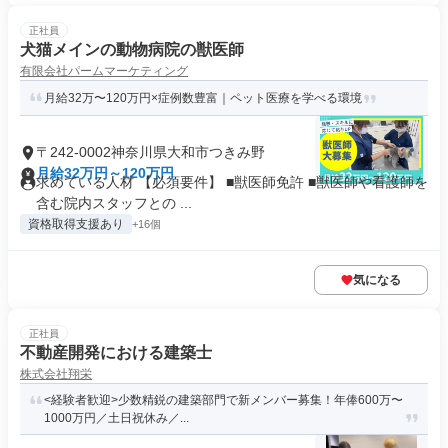
正社員
犬猫メインの動物病院の獣医師
有限会社パームマーケティング
月給32万〜120万円×症例数豊富｜ペット医療を学べる環境
〒242-0002神奈川県大和市つきみ野
月給32万円～120万円
求めている人材 【必須要件】 ■獣医師免許 ■獣医師や看護師を
含む院内スタッフとの ...
資格取得支援あり
+16個
気になる
正社員
不動産開発における建築士
株式会社翔栄
<経験者歓迎>少数精鋭の建築部門で新メンバー募集！年俸600万〜
1000万円／土日祝休み／...