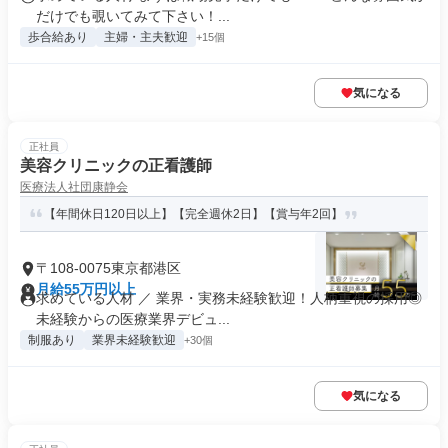
だけでも覗いてみて下さい！...
歩合給あり
主婦・主夫歓迎
+15個
気になる
正社員
美容クリニックの正看護師
医療法人社団康静会
【年間休日120日以上】【完全週休2日】【賞与年2回】
〒108-0075東京都港区
月給55万円以上
求めている人材 ／ 業界・実務未経験歓迎！人柄重視の採用◎
未経験からの医療業界デビュ...
制服あり
業界未経験歓迎
+30個
気になる