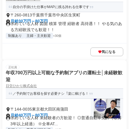
自分の手掛けた仕事がMAPに残る誇れる仕事です
〒260-0813千葉県千葉市中央区生実町
月給30万円～80万円
求めている人材 図面 積算 管理 経験者 高待遇！！ やる気のあ
る方経験浅でも歓迎！！
制服あり
主婦・主夫歓迎
+30個
気になる
正社員
年収700万円以上可能な予約制アプリの運転士│未経験歓
迎
日交ひかり株式会社
／予約制でお客様を探す必要ナシ︕楽に稼げる！
〒144-0035東京都大田区南蒲田
月給40万円～80万円
求めている人材 未経験者の方歓迎！ ◎普通自動車免許（取得
3年以上経過） ※全車AT...