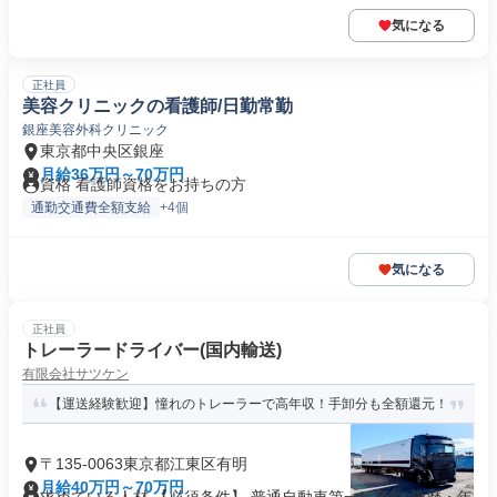
気になる
正社員
美容クリニックの看護師/日勤常勤
銀座美容外科クリニック
東京都中央区銀座
月給36万円～70万円
資格 看護師資格をお持ちの方
通勤交通費全額支給
+4個
気になる
正社員
トレーラードライバー(国内輸送)
有限会社サツケン
【運送経験歓迎】憧れのトレーラーで高年収！手卸分も全額還元！
〒135-0063東京都江東区有明
月給40万円～70万円