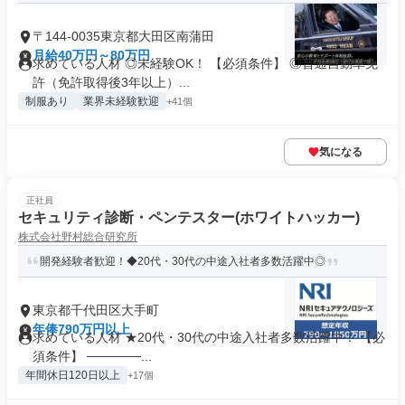
〒144-0035東京都大田区南蒲田
月給40万円～80万円
求めている人材 ◎未経験OK！ 【必須条件】 ◎普通自動車免
許（免許取得後3年以上）...
制服あり
業界未経験歓迎
+41個
気になる
正社員
セキュリティ診断・ペンテスター(ホワイトハッカー)
株式会社野村総合研究所
開発経験者歓迎！◆20代・30代の中途入社者多数活躍中◎
東京都千代田区大手町
年俸790万円以上
求めている人材 ★20代・30代の中途入社者多数活躍中！ 【必
須条件】 ──────...
年間休日120日以上
+17個