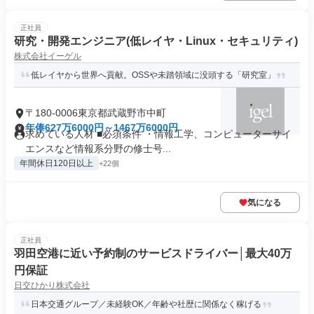
正社員
研究・開発エンジニア(低レイヤ・Linux・セキュリティ)
株式会社イーゲル
低レイヤから世界へ貢献。OSSや未踏領域に没頭する「研究室」
〒180-0006東京都武蔵野市中町
年俸627万6000円～1467万6000円
求めている人材 ■必須条件 ・情報工学、コンピューターサイ
エンスなど情報系分野の修士号...
年間休日120日以上
+22個
気になる
正社員
羽田空港に近い予約制のサービスドライバー│最⼤40万
円保証
日交ひかり株式会社
日本交通グループ／未経験OK／年齢や社歴に関係なく稼げる