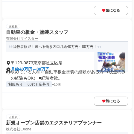
気になる
正社員
自動車の板金・塗装スタッフ
有限会社マイスター
経験者歓迎！選べる働き方◎月給40万円～80万円！
〒123-0873東京都足立区扇
月給40万円～80万円
求めている人材 ✅自動車板金塗装の経験がある方 （板金のみ
の経験もOK） ■経験者歓...
制服あり
60代も応募可
+16個
気になる
正社員
新規オープン店舗のエクステリアプランナー
株式会社EXone