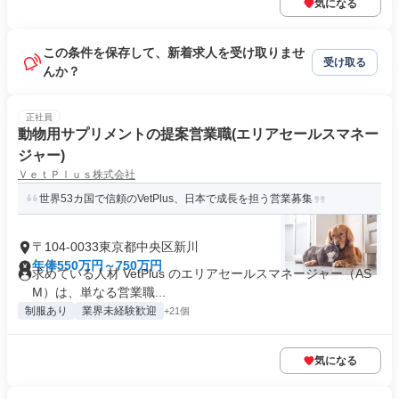
気になる
この条件を保存して、新着求人を受け取りませ
受け取る
んか？
正社員
動物用サプリメントの提案営業職(エリアセールスマネー
ジャー)
ＶｅｔＰｌｕｓ株式会社
世界53カ国で信頼のVetPlus、日本で成長を担う営業募集
〒104-0033東京都中央区新川
年俸550万円～750万円
求めている人材 VetPlus のエリアセールスマネージャー（AS
M）は、単なる営業職...
制服あり
業界未経験歓迎
+21個
気になる