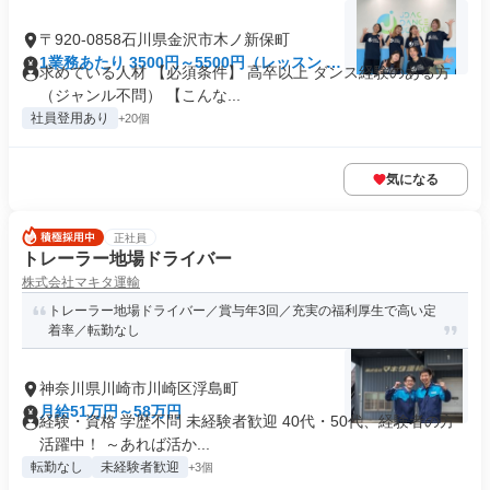
〒920-0858石川県金沢市木ノ新保町
1業務あたり 3500円～5500円（レッスン 60
求めている人材 【必須条件】 高卒以上 ダンス経験のある方
分）
（ジャンル不問） 【こんな...
社員登用あり
+20個
気になる
正社員
トレーラー地場ドライバー
株式会社マキタ運輸
トレーラー地場ドライバー／賞与年3回／充実の福利厚生で高い定
着率／転勤なし
神奈川県川崎市川崎区浮島町
月給51万円～58万円
経験・資格 学歴不問 未経験者歓迎 40代・50代、経験者の方
活躍中！ ～あれば活か...
転勤なし
未経験者歓迎
+3個