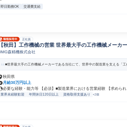
即日勤務OK
交通費支給
正社員
【秋田】工作機械の営業 世界最大手の工作機械メーカー/直
DMG森精機株式会社
械/電気/電子製品法人営業
■世界最大手の工作機械メーカーである当社にて、世界中の製造業を支える「工作
秋田県
月給30万円以上
必要な経験・能力等 【必須】■製造業界における営業経験 【求められる
業界未経験歓迎
年間休日120日以上
資格取得支援あり
+2個