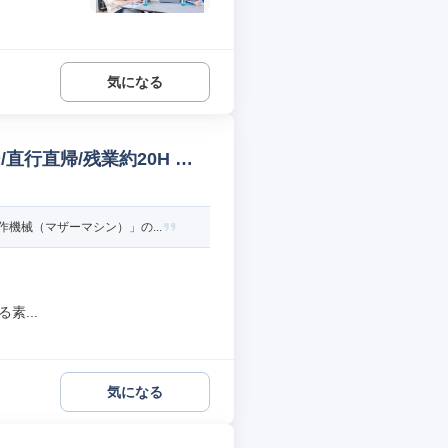
気になる
行直帰/残業約20H 機
機械（マザーマシン）」の...
素...
気になる