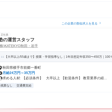
この企業の類似求人を見る
正社員
塾の運営スタッフ
(株)KATEKYO秋田・岩手
【大卒以上/55歳まで】授業・学習指導なし｜1年目想定年収350〜450万｜100％
秋田県横手市前郷一番町
月給24万円～35万円
求める人材: 【必須条件】 大卒以上 【歓迎条件】 教育業界の経...
残業なし
交通費支給