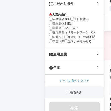
こだわり条件
人気の条件
未経験者歓迎
土日祝休み
完全週休2日制
年間休日120日以上
在宅勤務（リモートワーク）OK
転勤なし
服装自由
年齢不問
学歴不問
語学力を活かせる
雇用形態
年収
すべての条件をクリア
新着のみ
検索