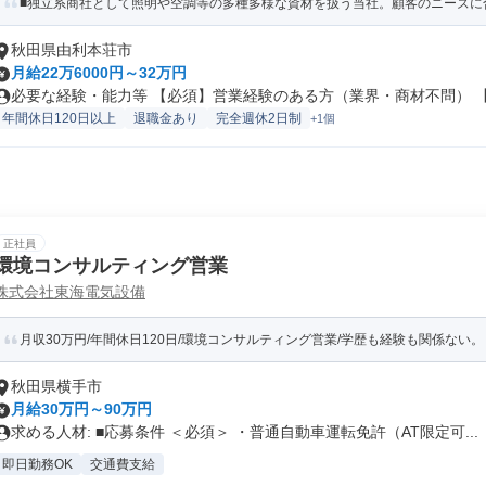
■独立系商社として照明や空調等の多種多様な資材を扱う当社。顧客のニーズに合
秋田県由利本荘市
月給22万6000円～32万円
必要な経験・能力等 【必須】営業経験のある方（業界・商材不問） 【歓
年間休日120日以上
退職金あり
完全週休2日制
+1個
正社員
環境コンサルティング営業
株式会社東海電気設備
月収30万円/年間休日120日/環境コンサルティング営業/学歴も経験も関係ない。 
秋田県横手市
月給30万円～90万円
求める人材: ■応募条件 ＜必須＞ ・普通自動車運転免許（AT限定可...
即日勤務OK
交通費支給