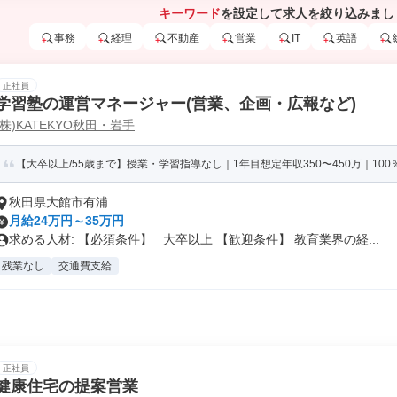
キーワード
を設定して求人を絞り込みまし
事務
経理
不動産
営業
IT
英語
正社員
学習塾の運営マネージャー(営業、企画・広報など)
(株)KATEKYO秋田・岩手
【大卒以上/55歳まで】授業・学習指導なし｜1年目想定年収350〜450万｜100％
秋田県大館市有浦
月給24万円～35万円
求める人材: 【必須条件】 大卒以上 【歓迎条件】 教育業界の経...
残業なし
交通費支給
正社員
健康住宅の提案営業