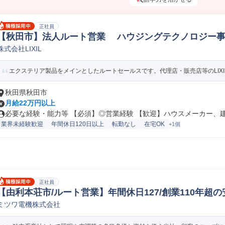
正社員
【秋田市】法人ルート営業 ハウジングテクノロジー事業
株式会社LIXIL
築法人営業
エクステリア製品をメインとしたルートセールスです。代理店・販売店等のLIXIL
秋田県秋田市
月給22万円以上
必要な経験・能力等 【必須】◎営業経験 【歓迎】ハウスメーカー、建築
業界未経験歓迎
年間休日120日以上
転勤なし
在宅OK
+1個
正社員
【由利本荘市/ルート営業】年間休日127/創業110年超
ミツワ電機株式会社
機械/電気/電子製品法人営業