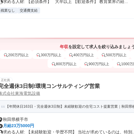
求める人材: 【必須条件】 大卒以上 【歓迎条件】 教育業界の経...
残業なし
交通費支給
年収
を設定して求人を絞り込みましょ
200万円以上
300万円以上
400万円以上
500万円以上
800万円以上
900万円以上
1000
正社員
完全週休3日制!環境コンサルティング営業
株式会社東海電気設備
【年間休日163日・完全週休3日制】未経験歓迎の住宅コスト提案営業｜秋田県
秋田県横手市
月給23万5000円
求める人材: 【未経験歓迎・学歴不問】 当社が求めているのは、特別..