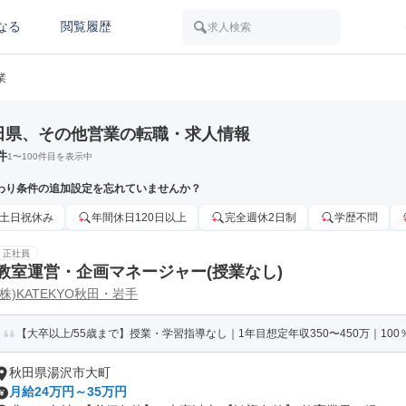
なる
閲覧履歴
求人検索
業
田県、その他営業の転職・求人情報
件
1
〜
100
件目を表示中
わり条件の追加設定を忘れていませんか？
土日祝休み
年間休日120日以上
完全週休2日制
学歴不問
正社員
教室運営・企画マネージャー(授業なし)
(株)KATEKYO秋田・岩手
【大卒以上/55歳まで】授業・学習指導なし｜1年目想定年収350〜450万｜100％
秋田県湯沢市大町
月給24万円～35万円