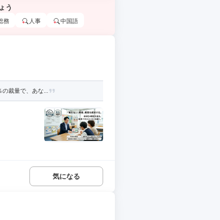
ょう
総務
人事
中国語
の裁量で、あな...
気になる