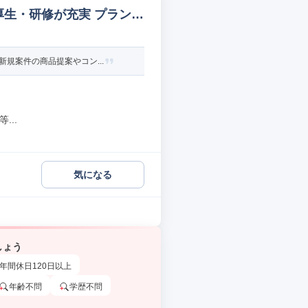
厚生・研修が充実 プラント
規案件の商品提案やコン...
...
気になる
しょう
年間休日120日以上
年齢不問
学歴不問