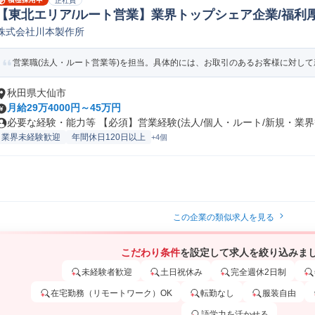
正社員
【東北エリア/ルート営業】業界トップシェア企業/福利
株式会社川本製作所
法人営業
営業職(法人・ルート営業等)を担当。具体的には、お取引のあるお客様に対して新
秋田県大仙市
月給29万4000円～45万円
必要な経験・能力等 【必須】営業経験(法人/個人・ルート/新規・業界等
業界未経験歓迎
年間休日120日以上
+4個
この企業の類似求人を見る
こだわり条件
を設定して求人を絞り込みま
未経験者歓迎
土日祝休み
完全週休2日制
在宅勤務（リモートワーク）OK
転勤なし
服装自由
語学力を活かせる