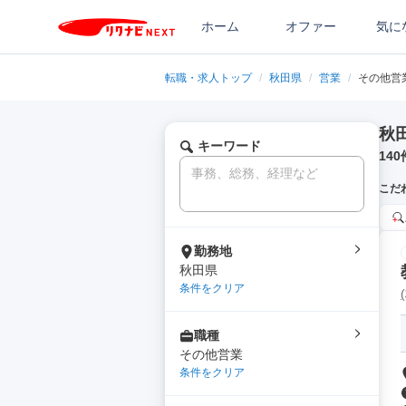
ホーム
オファー
気に
転職・求人トップ
/
秋田県
/
営業
/
その他営
秋
キーワード
140
こだ
勤務地
秋田県
条件をクリア
職種
その他営業
条件をクリア