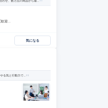
わせ、数万点の商品から最...
迎...
気になる
やる気と行動力で...