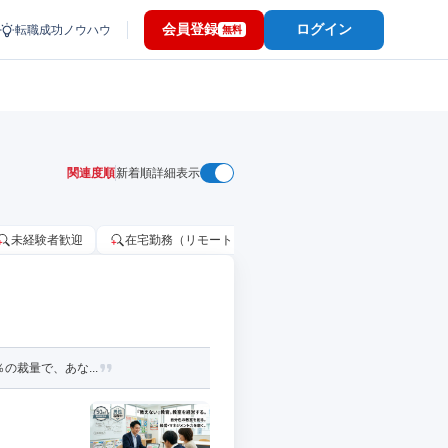
会員登録
ログイン
転職成功ノウハウ
無料
関連度順
新着順
詳細表示
未経験者歓迎
在宅勤務（リモートワーク）OK
家賃補助・住宅手当
の裁量で、あな...