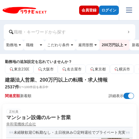
会員登録
ログイン
職種・キーワードから探す
勤務地
職種
こだわり条件
雇用形態
200万円以上
新
勤務地の追加設定を忘れていませんか？
東京23区
大阪市
名古屋市
東京都
横浜市
建築法人営業、200万円以上の転職・求人情報
2537
件
1
〜
100
件目を表示中
関連度順
新着順
詳細表示
正社員
マンション設備のルート営業
幸和電機株式会社
未経験歓迎◎転勤なし・土日祝休み◎定時退社でプライベート充実