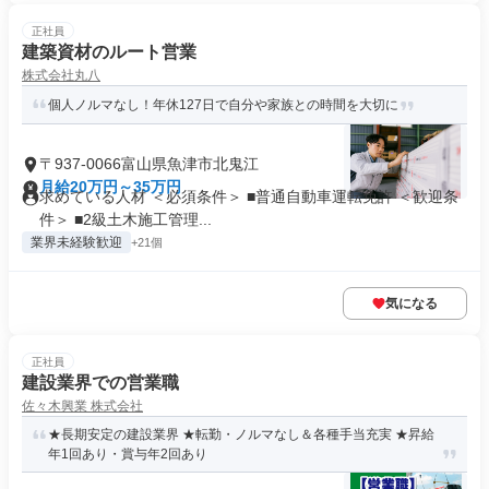
正社員
建築資材のルート営業
株式会社丸八
個人ノルマなし！年休127日で自分や家族との時間を大切に
〒937-0066富山県魚津市北鬼江
月給20万円～35万円
求めている人材 ＜必須条件＞ ■普通自動車運転免許 ＜歓迎条
件＞ ■2級土木施工管理...
業界未経験歓迎
+21個
気になる
正社員
建設業界での営業職
佐々木興業 株式会社
★長期安定の建設業界 ★転勤・ノルマなし＆各種手当充実 ★昇給
年1回あり・賞与年2回あり