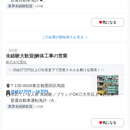
普通自動車免許 ■...
業界未経験歓迎
+23個
気になる
この企業の類似求人を見る
正社員
未経験大歓迎|解体工事の営業
株式会社重松
月給27万円以上◎社長直下で営業スキルを磨ける環境！
〒130-0026東京都墨田区両国
月給27万円～35万円
求めている人材 未経験／ブランクOK◎大卒以上 ■必須条件 ・
普通自動車運転免許（A...
業界未経験歓迎
+15個
気になる