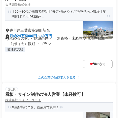
大博鋼業株式会社
【20〜30代の転職者多数!】“安定×働きやすさ”がそろった職場【年
間休日125日&残業殆...
香川県三豊市高瀬町新名
月給24万5000円～40万円
求める人材: ＜歓迎条件＞ ・無資格・未経験や他業界歓迎 ・
主婦（夫）歓迎 ・ブラン...
交通費支給
気になる
この企業の類似求人を見る
正社員
看板・サイン制作の法人営業【未経験可】
株式会社 ライフ・ウェイ
業績好調につき、従業員増員中！