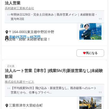
法人営業
高村建材工業株式会社
年間休日129日・完全土日祝休み｜既存営業メイン｜未経験歓迎・
賞与年2回
〒164-0001東京都中野区中野
月給25万円～45万円
資格・経験 未経験者歓迎！
気になる
正社員
法人ルート営業【津市】|残業5h/月|新規営業なし|未経験
歓迎
株式会社丸建サービス
【平均残業5h/月】飛び込み・新規営業なし。既存顧客へのルート
営業だ から、仕事もプライベ...
三重県津市大里睦合町