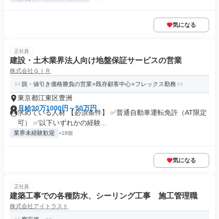
気になる
正社員
建設・土木業界法人向け地盤保証サービスの営業
株式会社ＧＩＲ
脱・値引き価格勝負の営業⭐既存顧客中心⭐フレックス勤務
東京都江東区豊洲
月給30万1000円～50万円
求めている人材 【必須条件】 ✅普通自動車運転免許（AT限定
可） ✅以下いずれかの経験...
業界未経験歓迎
+18個
気になる
正社員
建築工事での各種防水、シーリング工事 施工管理職
株式会社アイトラスト