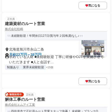
気になる
正社員
建築資材のルート営業
株式会社松嶋
未経験歓迎！年間休日127日/賞与年２回/転勤なし♪
北海道旭川市永山二条
月給23万円～39万円
求めている人材 ■未経験歓迎 丁寧に研修やOJTを実施させて
いただきます ■人と会話す...
制服あり
業界未経験歓迎
+15個
気になる
正社員
解体工事のルート営業
株式会社エムアイ工業
四街道市で正社員ルート営業スタッフ急募！ 未経験・ブランクO