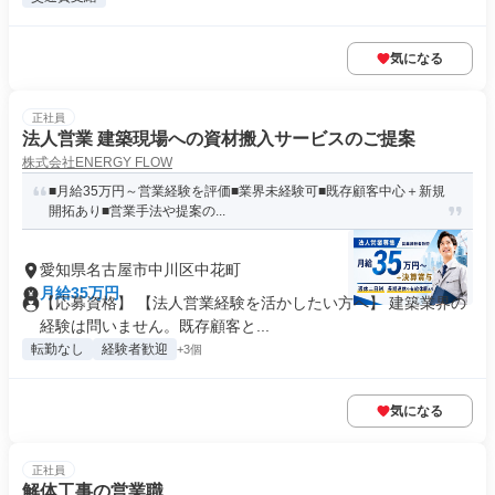
気になる
正社員
法人営業 建築現場への資材搬入サービスのご提案
株式会社ENERGY FLOW
■月給35万円～営業経験を評価■業界未経験可■既存顧客中心＋新規
開拓あり■営業手法や提案の...
愛知県名古屋市中川区中花町
月給35万円
【応募資格】 【法人営業経験を活かしたい方へ】 建築業界の
経験は問いません。既存顧客と...
転勤なし
経験者歓迎
+3個
気になる
正社員
解体工事の営業職