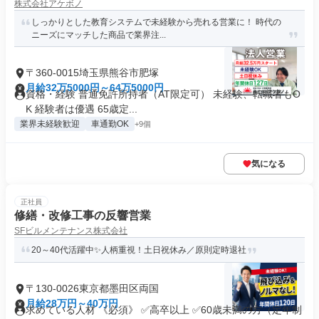
株式会社アケボノ
しっかりとした教育システムで未経験から売れる営業に！ 時代の
ニーズにマッチした商品で業界注...
〒360-0015埼玉県熊谷市肥塚
月給32万5000円～64万5000円
資格・経験 普通免許所持者（AT限定可） 未経験、転職者もO
K 経験者は優遇 65歳定...
業界未経験歓迎
車通勤OK
+9個
気になる
正社員
修繕・改修工事の反響営業
SFビルメンテナンス株式会社
20～40代活躍中✨人柄重視！土日祝休み／原則定時退社
〒130-0026東京都墨田区両国
月給28万円～40万円
求めている人材 《必須》 ✅高卒以上 ✅60歳未満の方（定年制