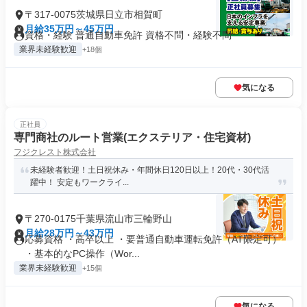
〒317-0075茨城県日立市相賀町
月給35万円～45万円
資格・経験 普通自動車免許 資格不問・経験不問
業界未経験歓迎
+18個
気になる
正社員
専門商社のルート営業(エクステリア・住宅資材)
フジクレスト株式会社
未経験者歓迎！土日祝休み・年間休日120日以上！20代・30代活
躍中！ 安定もワークライ...
〒270-0175千葉県流山市三輪野山
月給28万円～43万円
応募資格 ・⾼卒以上 ・要普通⾃動⾞運転免許（AT限定可）
・基本的なPC操作（Wor...
業界未経験歓迎
+15個
気になる