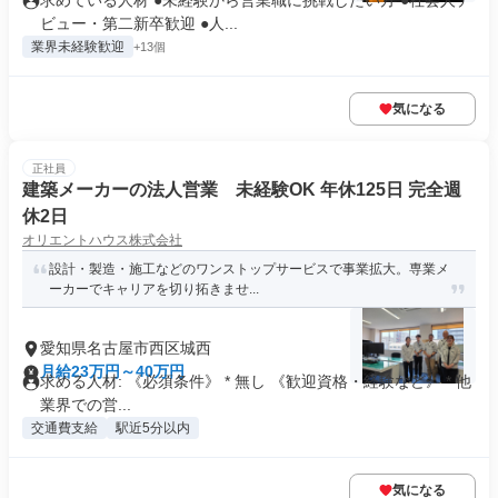
求めている人材 ●未経験から営業職に挑戦したい方 ●社会人デ
ビュー・第二新卒歓迎 ●人...
業界未経験歓迎
+13個
気になる
正社員
建築メーカーの法人営業 未経験OK 年休125日 完全週
休2日
オリエントハウス株式会社
設計・製造・施工などのワンストップサービスで事業拡大。専業メ
ーカーでキャリアを切り拓きませ...
愛知県名古屋市西区城西
月給23万円～40万円
求める人材: 《必須条件》 * 無し 《歓迎資格・経験など》 * 他
業界での営...
交通費支給
駅近5分以内
気になる