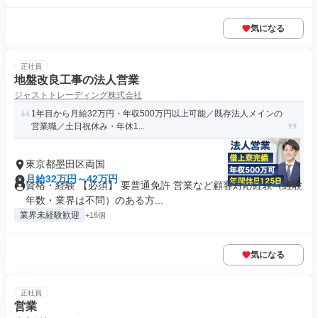
気になる
正社員
地盤改良工事の法人営業
ジャストトレーディング株式会社
1年目から月給32万円・年収500万円以上可能／既存法人メインの
営業職／土日祝休み・年休1...
東京都墨田区両国
月給32万円～42万円
資格・経験 【必須】 要普通免許 営業など顧客対応経験（経験
年数・業界は不問）のある方...
業界未経験歓迎
+16個
気になる
正社員
営業