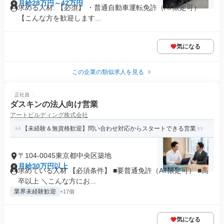
月給28万円～42万円
求める人材: 【必須】 ・普通自動車運転免許（AT限定可）
【こんな方を歓迎します...
気になる
この企業の類似求人を見る
正社員
ダスキンの法人向け営業
アートビルディング株式会社
【未経験＆無資格歓迎】問い合わせ対応からスタートできる営業
〒104-0045東京都中央区築地
月給30万円以上
求めている人材 【必須条件】 ■要普通免許（AT限定可） ■高
卒以上 ＼こんな方にお...
業界未経験歓迎
+17個
気になる