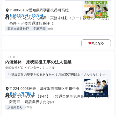
〒480-0102愛知県丹羽郡扶桑町高雄
月給25万円～50万円
求めている人材 ＼業界・実務未経験スタート歓迎✨／ ＜必須
条件＞ ✅要普通運転免許（...
業界未経験歓迎
学歴不問
+9個
気になる
正社員
内装解体・原状回復工事の法人営業
株式会社ゼロ・インターナショナル
建設業界の現場を知るあなたへ！月給35万円以上／ノルマなし！
〒224-0003神奈川県横浜市都筑区中川中央
月給35万円以上
求めている人材 【必須】 ・普通自動車免許をお持ちの方／AT
限定可 ・建設業界または内...
歩合給あり
+22個