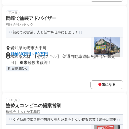
正社員
岡崎で塗装アドバイザー
有限会社ハヤック
初めての営業。人と話すを仕事にしよう！
愛知県岡崎市大平町
月給30万円～50万円
求める人材: 【必須スキル】 普通自動車運転免許（AT限定
可） ※未経験者歓迎！
即日勤務OK
気になる
正社員
塗替えコンビニの提案営業
株式会社あすか工務店
ＣＭ効果で知名度◎無理な売り込みをしない提案営業！若手活躍中