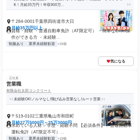
K！月給35万円！年収900万...
〒284-0001千葉県四街道市大日
月給35万円以上
資格・経験 ・普通自動車免許（AT限定可） ・簡単なExcel操
作ができる方 ・未経験...
制服あり
業界未経験歓迎
+16個
気になる
正社員
営業職
有限会社太田コンクリート
未経験OK!ノルマなし!飛び込み営業なし!ルート営業
〒519-0102三重県亀山市和田町
月給27万5000円～35万3000円
求めている人材 ✅学歴・経験不問 【必須条件】 ✅普通自動車
運転免許（AT限定不可）...
制服あり
業界未経験歓迎
+19個