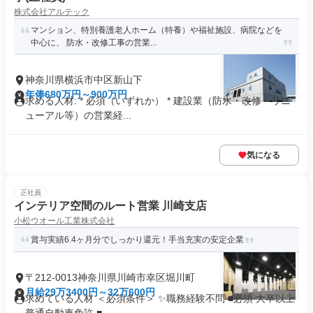
株式会社アルテック
マンション、特別養護老人ホーム（特養）や福祉施設、病院などを
中心に、 防水・改修工事の営業...
神奈川県横浜市中区新山下
年俸680万円～900万円
求める人材: * 必須（いずれか） * 建設業（防水・改修・リニ
ューアル等）の営業経...
気になる
正社員
インテリア空間のルート営業 川崎支店
小松ウオール工業株式会社
賞与実績6.4ヶ月分でしっかり還元！手当充実の安定企業
〒212-0013神奈川県川崎市幸区堀川町
月給29万3400円～32万600円
求めている人材 ＜必須条件＞ ✨職務経験不問 ■必須 大卒以上