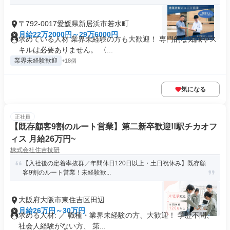
〒792-0017愛媛県新居浜市若水町
月給22万2000円～29万6000円
求めている人材 業界未経験の方も大歓迎！ 専門的な知識やス
キルは必要ありません。 〈...
業界未経験歓迎
+18個
気になる
正社員
【既存顧客9割のルート営業】第二新卒歓迎!!駅チカオフ
ィス 月給26万円~
株式会社住吉技研
【入社後の定着率抜群／年間休日120日以上・土日祝休み】既存顧
客9割のルート営業！未経験歓...
大阪府大阪市東住吉区田辺
月給26万円～30万円
求める人材: ／ 職種・業界未経験の方、大歓迎！ 学歴不問、
社会人経験がない方、 第...