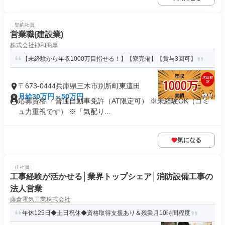
契約社員
営業職(建設業)
株式会社神和商事
【未経験から年収1000万目指せる！】【寮完備】【賞与3回可】
〒673-0444兵庫県三木市別所町東這田
月給30万円～50万円
応募資格 ・普通自動車免許（AT限定可） ※未経験OK（コミ
ュ力重視です） ※「気配り...
気になる
正社員
工事経験が活かせる│業界トップシェア│消防設備工事の
法人営業
藤倉電気工業株式会社
年休125日◆土日祝休◆資格取得支援あり＆残業月10時間程度