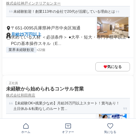
株式会社神戸インテリアセンター
未経験歓迎！創業113年の会社で20代が活躍している理由とは
〒651-0095兵庫県神戸市中央区旭通
月給25万円以上
求めている人材 ＜必須条件＞ ●大卒・短大・専門学校卒以上 ●
PCの基本操作スキル（E...
業界未経験歓迎
+22個
気になる
正社員
未経験から始められるコンサル営業
株式会社和田商店
【未経験OK×残業少なめ】月給26万円以上スタート！賞与あり！
土日休み＆転勤なしのルート営...
静岡県掛川市浜川新田
月給26万6400円～28万7800円
ホーム
オファー
気になる
求める人材: 学歴不問／営業未経験大歓迎！学歴不問！ 異業種