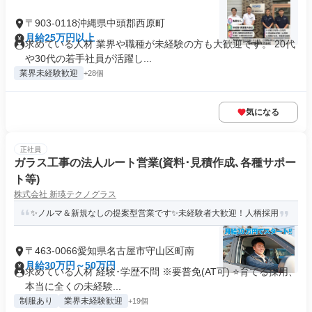
〒903-0118沖縄県中頭郡西原町
月給25万円以上
求めている人材 業界や職種が未経験の方も大歓迎です。 20代
や30代の若手社員が活躍し...
業界未経験歓迎
+28個
気になる
正社員
ガラス工事の法人ルート営業(資料･見積作成､各種サポー
ト等)
株式会社 新瑛テクノグラス
✨ノルマ＆新規なしの提案型営業です✨未経験者大歓迎！人柄採用
〒463-0066愛知県名古屋市守山区町南
月給30万円～50万円
求めている人材 経験･学歴不問 ※要普免(AT可) ⭐育てる採用、
本当に全くの未経験...
制服あり
業界未経験歓迎
+19個