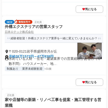
気になる
NEW
正社員
外構エクステリアの営業スタッフ
日本ロテック株式会社
経験者歓迎！外構エクステリア業界を一緒に変えていきませんか？
〒020-0121岩手県盛岡市月が丘
月給26万1572円～47万838円
求めている人材 ・住宅・建築業界での営業経験がある方（年
数不問） ハウスメーカー、地...
制服あり
業界未経験歓迎
+31個
気になる
正社員
家や店舗等の新築・リノベ工事を提案・施工管理する営
業職