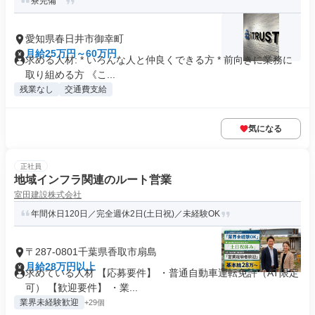
寮完備
愛知県春日井市御幸町
月給25万円～60万円
求める人材: * いろんな人と仲良くできる方 * 前向きに業務に
取り組める方 《こ...
残業なし
交通費支給
気になる
正社員
地域インフラ関連のルート営業
室田建設株式会社
年間休日120日／完全週休2日(土日祝)／未経験OK
〒287-0801千葉県香取市扇島
月給28万円以上
求めている人材 【応募要件】 ・普通自動車運転免許（AT限定
可） 【歓迎要件】 ・業...
業界未経験歓迎
+29個