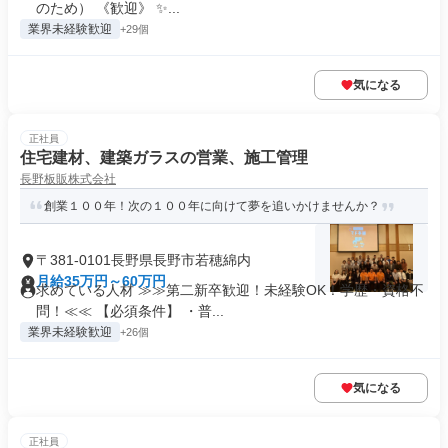
のため） 《歓迎》 ✨...
業界未経験歓迎
+29個
気になる
正社員
住宅建材、建築ガラスの営業、施工管理
長野板販株式会社
創業１００年！次の１００年に向けて夢を追いかけませんか？
〒381-0101長野県長野市若穂綿内
月給35万円～60万円
求めている人材 ≫≫第二新卒歓迎！未経験OK！学歴・資格不
問！≪≪ 【必須条件】 ・普...
業界未経験歓迎
+26個
気になる
正社員