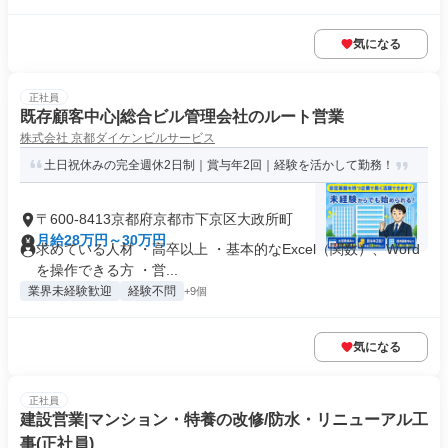
気になる
正社員
既存顧客中心|総合ビル管理会社のルート営業
株式会社 京都ダイケンビルサービス
土日祝休みの完全週休2日制｜賞与年2回｜経験を活かして勤務！
〒600-8413京都府京都市下京区大政所町
月給28万円～30万円
求めている人材 ・高卒以上 ・基本的なExcel（関数）、Word
を操作できる方 ・営...
業界未経験歓迎
経験不問
+9個
気になる
正社員
建設営業|マンション・特養の改修/防水・リニューアル工
事(正社員)