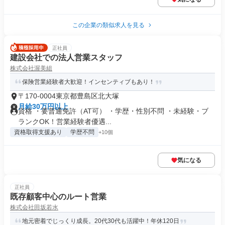
この企業の類似求人を見る
正社員
建設会社での法人営業スタッフ
株式会社渥美組
保険営業経験者大歓迎！インセンティブもあり！
〒170-0004東京都豊島区北大塚
月給30万円以上
資格 ・要普通免許（AT可） ・学歴・性別不問 ・未経験・ブ
ランクOK！営業経験者優遇...
資格取得支援あり
学歴不問
+10個
気になる
正社員
既存顧客中心のルート営業
株式会社田坂若水
地元密着でじっくり成長。20代30代も活躍中！年休120日