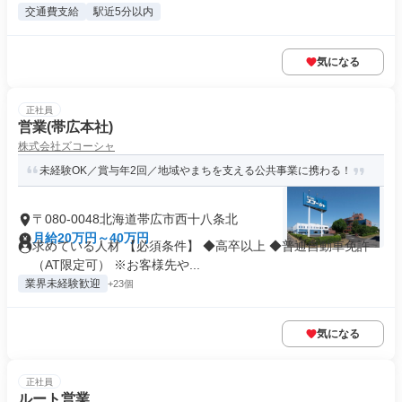
交通費支給
駅近5分以内
気になる
正社員
営業(帯広本社)
株式会社ズコーシャ
未経験OK／賞与年2回／地域やまちを支える公共事業に携わる！
〒080-0048北海道帯広市西十八条北
月給20万円～40万円
求めている人材 【必須条件】 ◆高卒以上 ◆普通自動車免許
（AT限定可） ※お客様先や...
業界未経験歓迎
+23個
気になる
正社員
ルート営業