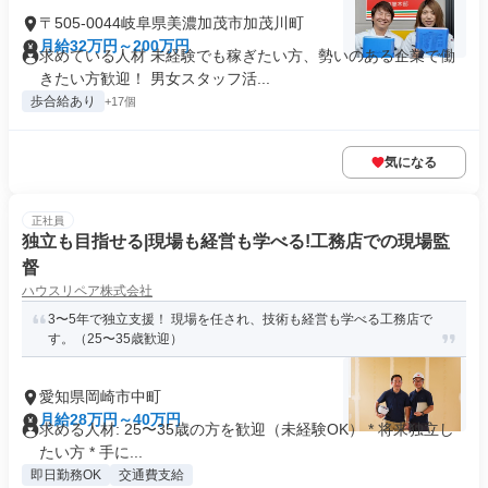
〒505-0044岐阜県美濃加茂市加茂川町
月給32万円～200万円
求めている人材 未経験でも稼ぎたい方、勢いのある企業で働
きたい方歓迎！ 男女スタッフ活...
歩合給あり
+17個
気になる
正社員
独立も目指せる|現場も経営も学べる!工務店での現場監
督
ハウスリペア株式会社
3〜5年で独立支援！ 現場を任され、技術も経営も学べる工務店で
す。（25〜35歳歓迎）
愛知県岡崎市中町
月給28万円～40万円
求める人材: 25〜35歳の方を歓迎（未経験OK） * 将来独立し
たい方 * 手に...
即日勤務OK
交通費支給