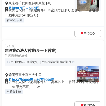
東京都千代田区神田東松下町
月給30万円～50万円
求める人材: 〈歓迎要件〉 ※必須ではありません。 ・普通自
動車免許(AT限定可) ...
駅近5分以内
気になる
正社員
建設業の法人営業(ルート営業)
明徳建設株式会社
土日祝休み｜転勤なし｜平均残業時間20時間/月
静岡県富士宮市大中里
月給23万6000円～50万6000円
求める人材: ＜必須条件＞ ・高卒以上 ・普通自動車運転免許
（AT限定不可） ・W...
交通費支給
気になる