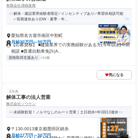
有限会社清樹産商
解体・建設業界経験者限定✅インセンティブあり✅希望休相談可能
✅長期連休あり(GW・夏季・年...
愛知県名古屋市南区中割町
月給30万円～50万円
【応募資格】 ■建築業界での実務経験がある方(５年以上)※応
相談 ■普通自動車免許(A...
資格取得支援あり
+11個
気になる
正社員
解体工事の法人営業
株式会社ソウケン
未経験歓迎！ノルマなしのルート営業｜土日祝休×年3回13連休
〒130-0013東京都墨田区錦糸
月給27万円～50万円