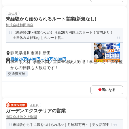
正社員
未経験から始められるルート営業(新規なし)
株式会社和田商店
【未経験OK×残業少なめ】月給26万円以上スタート！賞与あり！
土日休み＆転勤なしのルート営...
静岡県掛川市浜川新田
月給26万6400円～28万7800円
求める人材: 学歴不問／営業未経験大歓迎！学歴不問！ 異業種
からの転職も大歓迎です！...
交通費支給
気になる
正社員
ガーデンエクステリアの営業
有限会社池之上造園
未経験から手に職をつけられる✨｜月給25万円～｜男女活躍中！