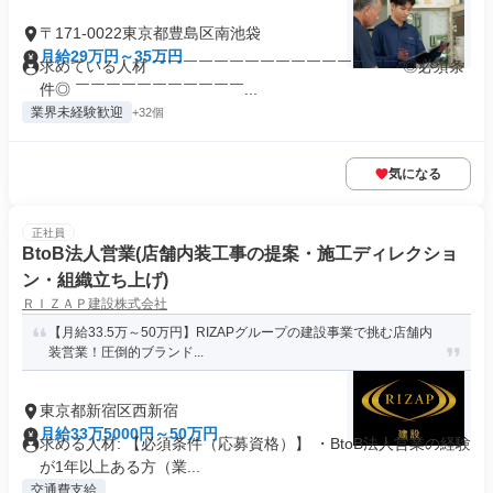
〒171-0022東京都豊島区南池袋
月給29万円～35万円
求めている人材 ￣￣￣￣￣￣￣￣￣￣￣￣￣￣￣￣ ◎必須条
件◎ ￣￣￣￣￣￣￣￣￣￣￣...
業界未経験歓迎
+32個
気になる
正社員
BtoB法人営業(店舗内装工事の提案・施工ディレクショ
ン・組織立ち上げ)
ＲＩＺＡＰ建設株式会社
【月給33.5万～50万円】RIZAPグループの建設事業で挑む店舗内
装営業！圧倒的ブランド...
東京都新宿区西新宿
月給33万5000円～50万円
求める人材: 【必須条件（応募資格）】 ・BtoB法人営業の経験
が1年以上ある方（業...
交通費支給