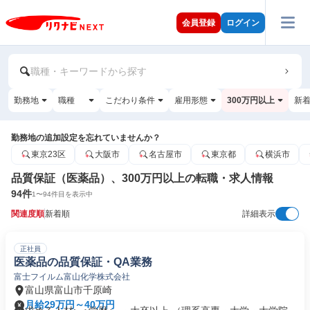
会員登録
ログイン
職種・キーワードから探す
勤務地
職種
こだわり条件
雇用形態
300万円以上
新
勤務地の追加設定を忘れていませんか？
東京23区
大阪市
名古屋市
東京都
横浜市
品質保証（医薬品）、300万円以上の転職・求人情報
94
件
1
〜
94
件目を表示中
関連度順
新着順
詳細表示
正社員
医薬品の品質保証・QA業務
富士フイルム富山化学株式会社
富山県富山市千原崎
月給29万円～40万円