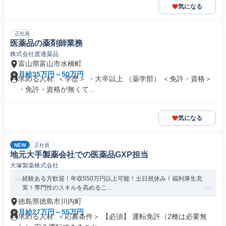
気になる
正社員
医薬品の薬剤師業務
株式会社渡邊薬品
富山県富山市水橋町
月給35万円～50万円
求める人材: ＜学歴＞ ・大卒以上 （薬学部） ＜免許・資格＞
・免許・資格が無くて...
気になる
NEW
正社員
地元大手製薬会社での医薬品GXP担当
大塚製薬株式会社
経験ある方歓迎！年収550万円以上可能！土日祝休み！福利厚生充
実！専門性のスキルを高めるこ...
徳島県徳島市川内町
月給27万円～55万円
求める人材: ＜応募条件＞ 【必須】 運転免許（2種は必要無