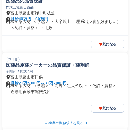
医薬品の品質保証
株式会社富士薬品
富山県富山市婦中町板倉
月給40万円～60万円
求める人材: ＜学歴＞ ・大卒以上 （理系出身者が好ましい）
＜免許・資格＞ ・【必...
気になる
正社員
医薬品原薬メーカーの品質保証・薬剤師
金剛化学株式会社
富山県富山市日俣
月給21万5000円～31万2000円
求める人材: ＜学歴＞ ・高専・短大卒以上 ＜免許・資格＞ ・
通勤用自動車運転免許 ...
気になる
この企業の類似求人を見る