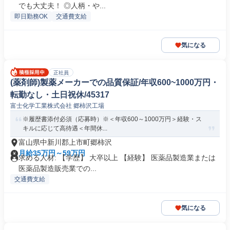
でも大丈夫！ ◎人柄・や...
即日勤務OK
交通費支給
気になる
正社員
(薬剤師)製薬メーカーでの品質保証/年収600~1000万円・
転勤なし・土日祝休/45317
富士化学工業株式会社 郷柿沢工場
※履歴書添付必須（応募時）※＜年収600～1000万円＞経験・ス
キルに応じて高待遇＜年間休...
富山県中新川郡上市町郷柿沢
月給35万円～59万円
求める人材: 【学歴】 大卒以上 【経験】 医薬品製造業または
医薬品製造販売業での...
交通費支給
気になる