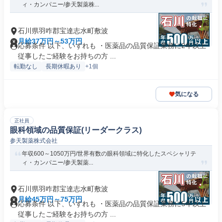
ィ・カンパニー/参天製薬株...
石川県羽咋郡宝達志水町敷波
月給37万円～53万円
応募条件 以下、いずれも ・医薬品の品質保証業務に2年以上
従事したご経験をお持ちの方 ...
転勤なし
長期休暇あり
+1個
気になる
正社員
眼科領域の品質保証(リーダークラス)
参天製薬株式会社
年収600～1050万円/世界有数の眼科領域に特化したスペシャリテ
ィ・カンパニー/参天製薬...
石川県羽咋郡宝達志水町敷波
月給45万円～75万円
応募条件 以下、いずれも ・医薬品の品質保証業務に5年以上
従事したご経験をお持ちの方 ...