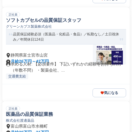
正社員
ソフトカプセルの品質保証スタッフ
グリーンカプス製薬株式会社
品質保証経験必須（医薬品・化粧品・食品）／転勤なし／土日祝休
み／年間休日124日
静岡県富士宮市山宮
月給26万円～42万円
求める人材: 【必須要件】 下記いずれかの経験をお持ちの方
（年数不問） ・製薬会社、...
交通費支給
気になる
正社員
医薬品の品質保証業務
株式会社渡邊薬品
富山県富山市水橋町