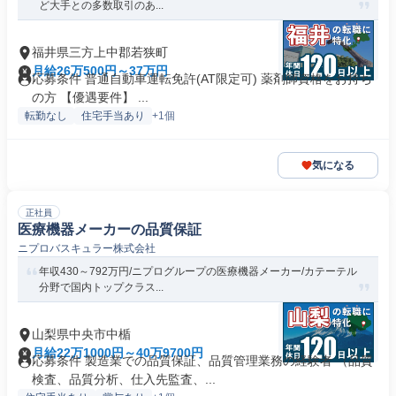
ど大手との多数取引のあ...
福井県三方上中郡若狭町
月給26万500円～37万円
応募条件 普通自動車運転免許(AT限定可) 薬剤師資格をお持ち
の方 【優遇要件】 ...
転勤なし
住宅手当あり
+1個
気になる
正社員
医療機器メーカーの品質保証
ニプロバスキュラー株式会社
年収430～792万円/ニプログループの医療機器メーカー/カテーテル
分野で国内トップクラス...
山梨県中央市中楯
月給22万1000円～40万9700円
応募条件 製造業での品質保証、品質管理業務の経験者 （品質
検査、品質分析、仕入先監査、...