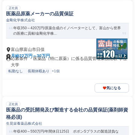
正社員
医薬品原薬メーカーの品質保証
金剛化学株式会社
年収350～420万円/原薬合成のイノベーターとして、富山から世界
の医療に貢献/金剛化学株...
富山県富山市日俣
月給22万円～30万円
応募条件 ・医薬品（特に原薬）に係る品質管理業務経験 学歴
大学
転勤なし
長期休暇あり
+1個
気になる
正社員
医薬品の受託開発及び製造する会社の品質保証(薬剤師資
格必須)
生晃栄養薬品株式会社
年収400～550万円/年間休日125日 ポポンSプラスの製造請負な