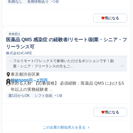
転勤なし
長期休暇あり
+1個
気になる
業務委託
医薬品 QMS 感染症 の経験者/リモート/副業・シニア・フ
リーランス可
株式会社xCARE
フルリモート/フレックスで参画いただけるポジションです！副
業・シニア・フリーランスの方もご...
東京都渋谷区東
時給5000円～2万円
求める人材: 【応募資格】 必須経験：医薬品 QMS における5
年以上の実務経験者 ...
週1日からOK
シフト自由
+1個
気になる
この企業の類似求人を見る