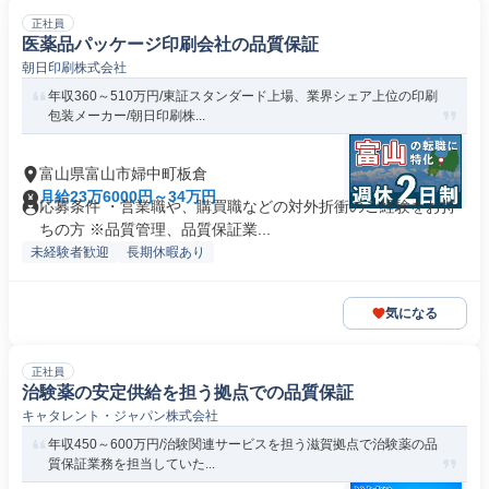
正社員
医薬品パッケージ印刷会社の品質保証
朝日印刷株式会社
年収360～510万円/東証スタンダード上場、業界シェア上位の印刷
包装メーカー/朝日印刷株...
富山県富山市婦中町板倉
月給23万6000円～34万円
応募条件 ・営業職や、購買職などの対外折衝のご経験をお持
ちの方 ※品質管理、品質保証業...
未経験者歓迎
長期休暇あり
気になる
正社員
治験薬の安定供給を担う拠点での品質保証
キャタレント・ジャパン株式会社
年収450～600万円/治験関連サービスを担う滋賀拠点で治験薬の品
質保証業務を担当していた...