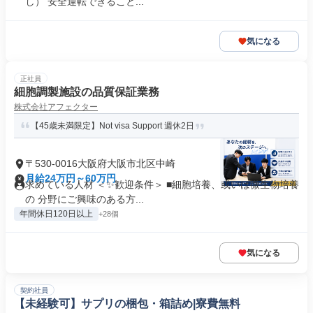
し） 安全運転できること...
気になる
正社員
細胞調製施設の品質保証業務
株式会社アフェクター
【45歳未満限定】Not visa Support 週休2日
〒530-0016大阪府大阪市北区中崎
月給24万円～60万円
求めている人材 ＜✨歓迎条件＞ ■細胞培養、或いは微生物培養
の 分野にご興味のある方...
年間休日120日以上
+28個
気になる
契約社員
【未経験可】サプリの梱包・箱詰め|寮費無料