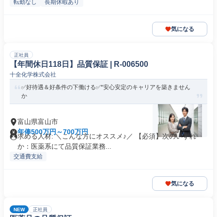
転勤なし
長期休暇あり
気になる
正社員
【年間休日118日】品質保証 | R-006500
十全化学株式会社
✅好待遇＆好条件の下働ける✅*安心安定のキャリアを築きません
か
富山県富山市
年俸500万円～700万円
求める人材: ＼こんな方にオススメ♪／ 【必須】次のいずれ
か：医薬系にて品質保証業務...
交通費支給
気になる
NEW
正社員