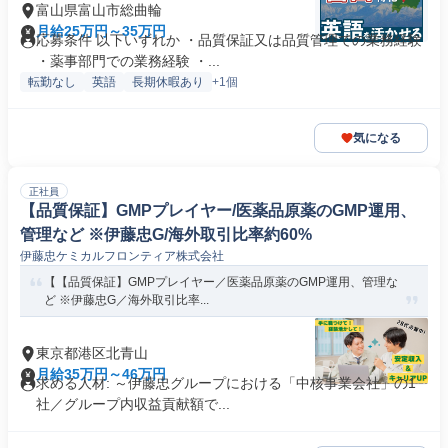
富山県富山市総曲輪
月給25万円～35万円
応募条件 以下いずれか ・品質保証又は品質管理での業務経験
・薬事部門での業務経験 ・...
転勤なし
英語
長期休暇あり
+1個
気になる
正社員
【品質保証】GMPプレイヤー/医薬品原薬のGMP運用、
管理など ※伊藤忠G/海外取引比率約60%
伊藤忠ケミカルフロンティア株式会社
【【品質保証】GMPプレイヤー／医薬品原薬のGMP運用、管理な
ど ※伊藤忠G／海外取引比率...
東京都港区北青山
月給35万円～46万円
求める人材: ～伊藤忠グループにおける「中核事業会社」の1
社／グループ内収益貢献額で...