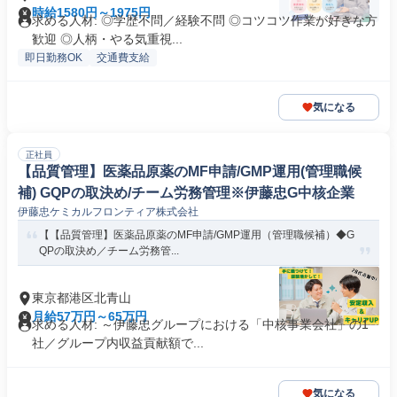
時給1580円～1975円
求める人材: ◎学歴不問／経験不問 ◎コツコツ作業が好きな方
歓迎 ◎人柄・やる気重視...
即日勤務OK
交通費支給
気になる
正社員
【品質管理】医薬品原薬のMF申請/GMP運用(管理職候
補) GQPの取決め/チーム労務管理※伊藤忠G中核企業
伊藤忠ケミカルフロンティア株式会社
【【品質管理】医薬品原薬のMF申請/GMP運用（管理職候補）◆G
QPの取決め／チーム労務管...
東京都港区北青山
月給57万円～65万円
求める人材: ～伊藤忠グループにおける「中核事業会社」の1
社／グループ内収益貢献額で...
気になる