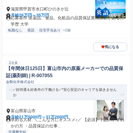
滋賀県甲賀市水口町ひのきが丘
月給26万円～35万円
応募条件 医薬品、食品、化粧品の品質保証業務経験がある方
学歴 大学
転勤なし
英語
住宅手当あり
+2個
気になる
正社員
【年間休日125日】富山市内の原薬メーカーでの品質保
証(薬剤師) | R-007055
金剛化学株式会社
✅好待遇＆好条件の下働ける✅*安心安定のキャリアを築きません
か
富山県富山市
月給21万5000円～31万2000円
求める人材: ＼こんな方にオススメ♪／ 【必須】下記のいずれ
かの方 ・品質保証の仕事...
交通費支給