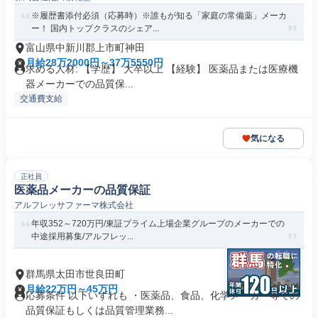
※履歴書添付必須（応募時）※誰もが知る「家庭の常備薬」メーカ
ー！ 国内トップクラスのシェア...
富山県中新川郡上市町神田
月給28万2000円～37万5550円
求める人材: 【学歴】 大卒以上 【経験】 医薬品または医療機
器メーカーでの品質保...
交通費支給
気になる
正社員
医薬品メーカーの品質保証
アルフレッサファーマ株式会社
年収352～720万円/東証プライム上場企業グループのメーカーでの
中途採用募集/アルフレッ...
群馬県太田市世良田町
月給22万円～45万円
応募条件 以下いずれも ・医薬品、食品、化学メーカー等での
品質保証もしくは品質管理業務...