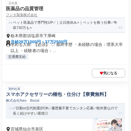
正社員
医薬品の品質管理
フジタ製薬株式会社
ペット医薬品で専門性UP✅｜土日祝休み⭐｜ペットを救う仕事✅年
収730万も⭐
栃木県那須塩原市下厚崎
月給28万1000円～37万2500円
求める人材: 【必須】 ◇ 最終学歴 ・未経験の場合：理系大卒
以上 ・経験者の場合：...
交通費支給
気になる
契約社員
スマホアクセサリーの梱包・仕分け【寮費無料】
株式会社Neo Boost
✅日勤or交代制選択OK✅履歴書不要でカンタン応募✅軽作業なので
長く続けやすい環境◎
宮城県仙台市泉区