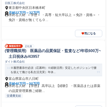
日医工株式会社
東京都中央区日本橋本町
月給22万円～32万円
求める人材: ＜学歴＞ ・高専・短大卒以上 ＜免許・資格＞ ・
免許・資格が無くてもＯ...
気になる
正社員
(管理職採用) 医薬品の品質保証・監査など/年収600万~
土日祝休み/43957
ダイト株式会社
※履歴書添付必須（応募時）※経験活用）安定したポジションで腰
を据えて働ける私生活充実）年休...
富山県富山市八日町
月給40万円～50万円
求める人材: 【学歴】 高卒以上 【経験】 ・医薬品または原薬
の品質管理業務ご経験...
交通費支給