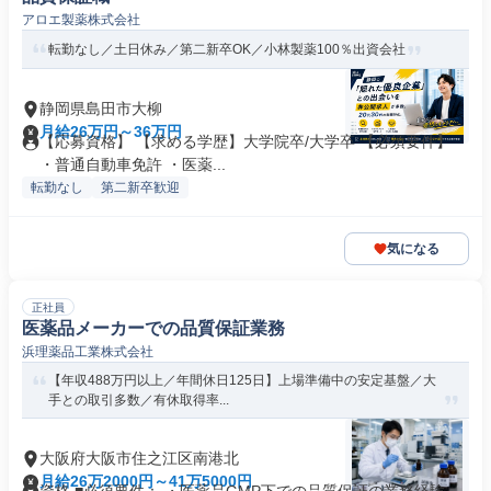
アロエ製薬株式会社
転勤なし／土日休み／第二新卒OK／小林製薬100％出資会社
静岡県島田市大柳
月給26万円～36万円
【応募資格】 【求める学歴】大学院卒/大学卒 【必須要件】
・普通自動車免許 ・医薬...
転勤なし
第二新卒歓迎
気になる
正社員
医薬品メーカーでの品質保証業務
浜理薬品工業株式会社
【年収488万円以上／年間休日125日】上場準備中の安定基盤／大
手との取引多数／有休取得率...
大阪府大阪市住之江区南港北
月給26万2000円～41万5000円