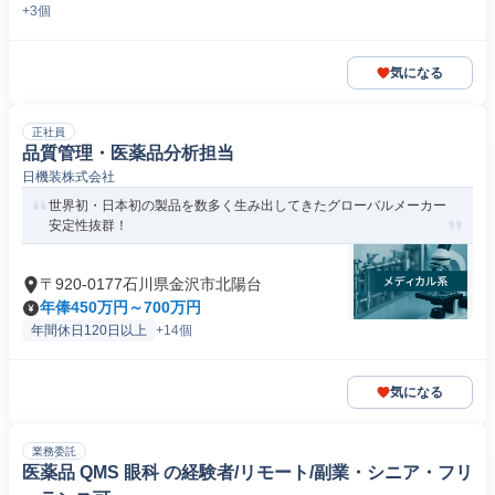
+3個
気になる
正社員
品質管理・医薬品分析担当
日機装株式会社
世界初・日本初の製品を数多く生み出してきたグローバルメーカー
安定性抜群！
〒920-0177石川県金沢市北陽台
年俸450万円～700万円
年間休日120日以上
+14個
気になる
業務委託
医薬品 QMS 眼科 の経験者/リモート/副業・シニア・フリ