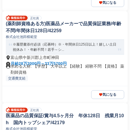
気になる
正社員
(薬剤師資格ある方)医薬品メーカーで品質保証業務/年齢
不問/年間休日128日/42259
株式会社池田模範堂
※履歴書添付必須（応募時）※・年間休日125日以上！嬉しい土日
祝休み！・年齢不問！若手～シ...
富山県中新川郡上市町神田
月給28万2000円～33万5700円
求める人材: 【学歴】 大卒以上 【経験】 経験不問 【資格】 薬
剤師資格
交通費支給
気になる
正社員
医薬品の品質保証/賞与4.5ヶ月分 年休128日 残業月10
h 国内トップシェア/42179
株式会社池田模範堂