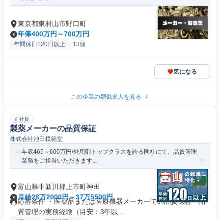
東京都東村山市野口町
年俸400万円～700万円
年間休日120日以上
+13個
気になる
この企業の類似求人を見る
正社員
製薬メーカーの品質保証
株式会社池田模範堂
年収465～600万円/外用剤トップクラスを誇る同社にて、品質管理
業務をご担当いただきます...
富山県中新川郡上市町神田
月給28万2000円～37万5500円
応募条件 ・医薬品または医療機器メーカーでの品質保証・品
質管理の実務経験（目安：3年以...