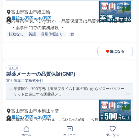
富山県富山市総曲輪
月給25万円～40万円
応募条件 以下いずれか ・品質保証又は品質管理での業務経験
・薬事部門での業務経験 ・...
転勤なし
英語
長期休暇あり
+1個
気になる
正社員
製薬メーカーの品質保証(GMP)
富士製薬工業株式会社
年収500～700万円/【東証プライム】薬の富山からグローバルマー
ケットに進出する医薬品メ...
富山県富山市水橋辻ヶ堂
月給27万円～38万円
応募条件 以下いずれも ・GMPの知識 ・当局査察対応経験
（国内当局の査察対応経験） ...
転勤なし
英語
住宅手当あり
+3個
ホーム
オファー
気になる