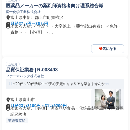
正社員
医薬品メーカーの薬剤師資格者向け理系総合職
富士化学工業株式会社
富山県中新川郡上市町郷柿沢
月給27万円～36万円
求める人材: ＜学歴＞ ・大卒以上 （薬学部出身者） ＜免許・
資格＞ ・【必須】 ・...
気になる
正社員
品質保証業務 | R-008498
ファーマパック株式会社
✅20代～30代活躍中✅*安心安定のキャリアを築きませんか
富山県富山市
月給23万3100円～31万9200円
求める人材: 【必須】 医薬品や食品・化粧品製造工場で品質保
証経験者
交通費支給