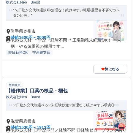
株式会社Neo Boost
*＼日勤か交代制選択可/無理なく続けやすい職場/履歴書不要でカン
タン応募／*
岩手県奥州市
時給1600円～2000円
求める人材: ＊学歴・経験不問 ＊工場勤務未経験OK！ ＊人
柄・やる気重視の採用です...
即日勤務OK
交通費支給
気になる
契約社員
【軽作業】目薬の検品・梱包
株式会社Neo Boost
✅日勤か交代制選べる✅未経験歓迎✅無理なく続けやすい環境◎
滋賀県彦根市
時給1530円～1913円
求める人材: ◎学歴不問／経験不問 ◎経験ゼロ・ブランクあり