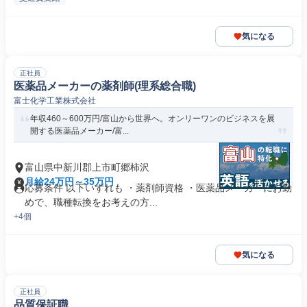
気になる
正社員
医薬品メーカーの薬剤師(理系総合職)
富士化学工業株式会社
年収460～600万円/富山から世界へ。オンリーワンのビジネスを展
開する医薬品メーカー/富...
富山県中新川郡上市町郷柿沢
月給24万円～35万円
応募条件 以下いずれも ・薬剤師資格 ・医薬品メーカーにお勤
めで、職種転換をお考えの方...
+4個
気になる
正社員
品質保証職