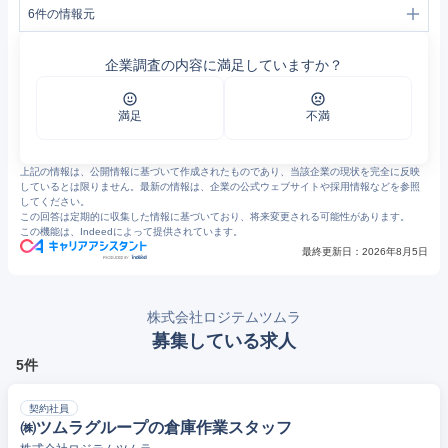
6
件の情報元
1
会社案内｜株式会社ロジテムツムラ
2
医薬品物流｜株式会社ロジテムツムラ
企業調査の内容に満足していますか？
3
事業案内｜株式会社ロジテムツムラ
4
人材サービス事業｜株式会社ロジテムツムラ
5
株式会社ロジテムツムラ
6
運送倉庫事業｜株式会社ロジテムツムラ
満足
不満
上記の情報は、公開情報に基づいて作成されたものであり、当該企業の現状を完全に反映
しているとは限りません。最新の情報は、企業の公式ウェブサイトや採用情報などを参照
してください。
この回答は定期的に収集した情報に基づいており、将来変更される可能性があります。
この機能は、Indeedによって提供されています。
最終更新日：
2026年8月5日
株式会社ロジテムツムラ
募集している求人
5件
契約社員
㈱ツムラグループの倉庫作業スタッフ