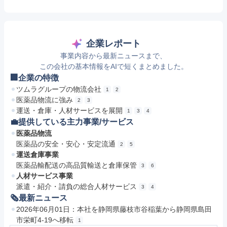
企業レポート
事業内容から最新ニュースまで、
この会社の基本情報をAIで短くまとめました。
🏢企業の特徴
ツムラグループの物流会社
1
2
医薬品物流に強み
2
3
運送・倉庫・人材サービスを展開
1
3
4
💼提供している主力事業/サービス
医薬品物流
医薬品の安全・安心・安定流通
2
5
運送倉庫事業
医薬品輸配送の高品質輸送と倉庫保管
3
6
人材サービス事業
派遣・紹介・請負の総合人材サービス
3
4
🗞最新ニュース
2026年06月01日：本社を静岡県藤枝市谷稲葉から静岡県島田
市栄町4-19へ移転
1