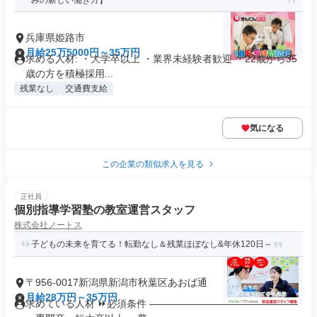
みの新しい働き方】
兵庫県姫路市
月給25万5000円～35万円
求める人材: ・大学卒以上 ・業界未経験者歓迎 ・22歳から35
歳の方を積極採用...
残業なし
交通費支給
気になる
この企業の類似求人を見る
正社員
個別指導学習塾の教室運営スタッフ
株式会社ノートス
子どもの未来を育てる！転勤なし＆残業ほぼなし&年休120日～
〒956-0017新潟県新潟市秋葉区あおば通
月給28万円～35万円
求めている人材 ⏩必須条件 ―――――――――――――――