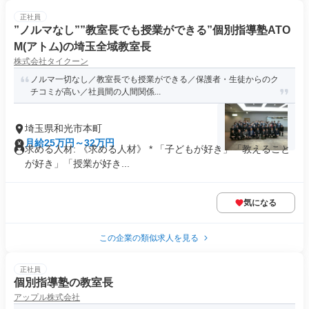
正社員
”ノルマなし””教室長でも授業ができる”個別指導塾ATO
M(アトム)の埼玉全域教室長
株式会社タイクーン
ノルマ一切なし／教室長でも授業ができる／保護者・生徒からのク
チコミが高い／社員間の人間関係...
埼玉県和光市本町
月給25万円～32万円
求める人材: 《求める人材》 * 「子どもが好き」「教えること
が好き」「授業が好き...
気になる
この企業の類似求人を見る
正社員
個別指導塾の教室長
アップル株式会社