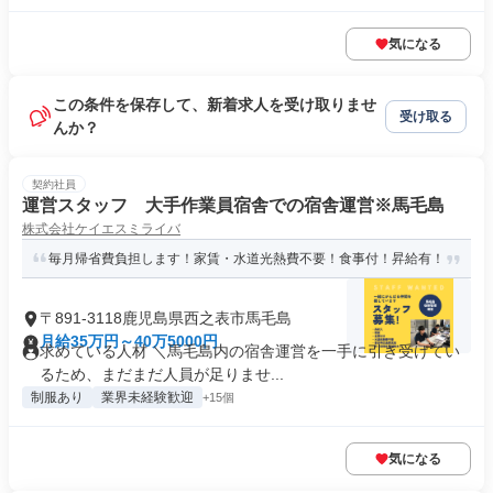
気になる
この条件を保存して、新着求人を受け取りませ
受け取る
んか？
契約社員
運営スタッフ 大手作業員宿舎での宿舎運営※馬毛島
株式会社ケイエスミライバ
毎月帰省費負担します！家賃・水道光熱費不要！食事付！昇給有！
〒891-3118鹿児島県西之表市馬毛島
月給35万円～40万5000円
求めている人材 ＼馬毛島内の宿舎運営を一手に引き受けてい
るため、まだまだ人員が足りませ...
制服あり
業界未経験歓迎
+15個
気になる