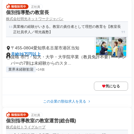
正社員
個別指導塾の教室長
株式会社明光ネットワークジャパン
異業種の経験がいきる。教室の責任者として理想の教育を【教室長
正社員求人／明光義塾】
〒455-0804愛知県名古屋市港区当知
月給26万円以上
資格 専門・短大・大学・大学院卒業（教員免許不要） ・メン
バーの7割は未経験からのスタ...
業界未経験歓迎
+14個
気になる
この企業の類似求人を見る
正社員
個別指導教室の教室運営(総合職)
株式会社トライグループ