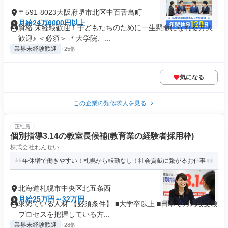
〒591-8023大阪府堺市北区中百舌鳥町
月給24万6000円以上
資格 未経験歓迎！子どもたちのために一生懸命になれる方大
歓迎♪ ＜必須＞ ＊大学院、...
業界未経験歓迎
+25個
気になる
この企業の類似求人を見る
正社員
個別指導3.14の教室長候補(教育業の経験者採用枠)
株式会社れんせい
年休増で働きやすい！札幌から転勤なし！社会貢献に繋がるお仕事
北海道札幌市中央区北五条西
月給25万円～32万円
求めている人材 【必須条件】 ■大学卒以上 ■日本での高校受験
プロセスを把握している方...
業界未経験歓迎
+28個