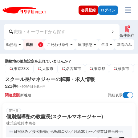
会員登録
ログイン
職種・キーワードから探す
条件保存
勤務地
職種
こだわり条件
雇用形態
年収
新着のみ
1
勤務地の追加設定を忘れていませんか？
東京23区
大阪市
名古屋市
東京都
横浜市
スクール長/マネジャーの転職・求人情報
521
件
1
〜
100
件目を表示中
関連度順
新着順
詳細表示
正社員
個別指導塾の教室長(スクールマネージャー)
株式会社鈴木商会
日祝休み／接客販売から転職OK✨／月給30万〜／授業は担当外