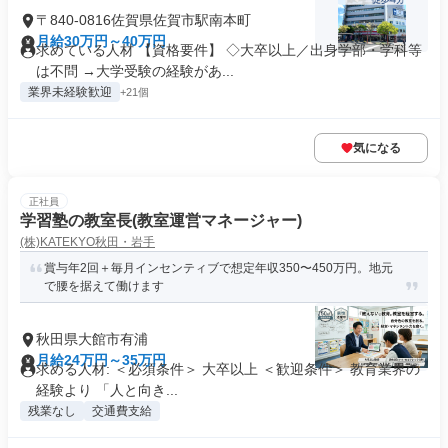
〒840-0816佐賀県佐賀市駅南本町
月給30万円～40万円
求めている人材 【資格要件】 ◇大卒以上／出身学部・学科等
は不問 →大学受験の経験があ...
業界未経験歓迎
+21個
気になる
正社員
学習塾の教室長(教室運営マネージャー)
(株)KATEKYO秋田・岩手
賞与年2回＋毎月インセンティブで想定年収350〜450万円。地元
で腰を据えて働けます
秋田県大館市有浦
月給24万円～35万円
求める人材: ＜必須条件＞ 大卒以上 ＜歓迎条件＞ 教育業界の
経験より 「人と向き...
残業なし
交通費支給