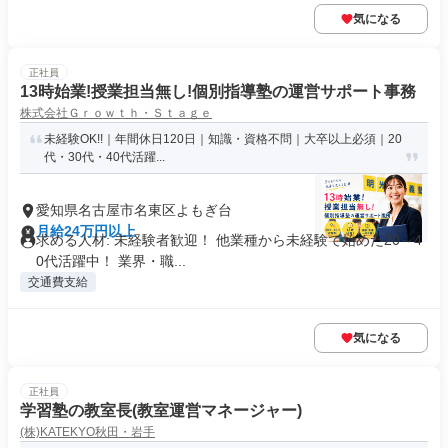
気になる
正社員
13時始業!授業担当無し!個別指導塾の運営サポート事務
株式会社Ｇｒｏｗｔｈ・Ｓｔａｇｅ
未経験OK!!｜年間休日120日｜知識・資格不問｜大卒以上必須｜20
代・30代・40代活躍...
愛知県名古屋市名東区よもぎ台
月給24万円以上
求める人材: 未経験者歓迎！ 他業種から未経験で始めた20～4
0代活躍中！ 業界・職...
交通費支給
気になる
正社員
学習塾の教室長(教室運営マネージャー)
(株)KATEKYO秋田・岩手