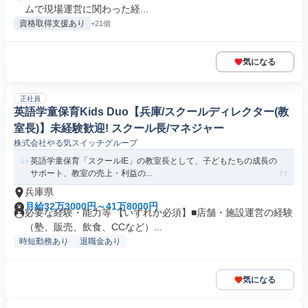
ムで現場運営に関わった経...
資格取得支援あり
+21個
気になる
正社員
英語学童保育Kids Duo【兵庫/スクールディレクター(教
室長)】未経験歓迎! スクール長/マネジャー
株式会社やる気スイッチグループ
英語学童保育「スクールIE」の教室長として、子どもたちの成長の
サポート、教室の売上・利益の...
兵庫県
月給32万3000円～41万8000円
必要な経験・能力等 【いずれか必須】■店舗・施設運営の経験
（塾、販売、飲食、CCなど）...
時短勤務あり
退職金あり
気になる