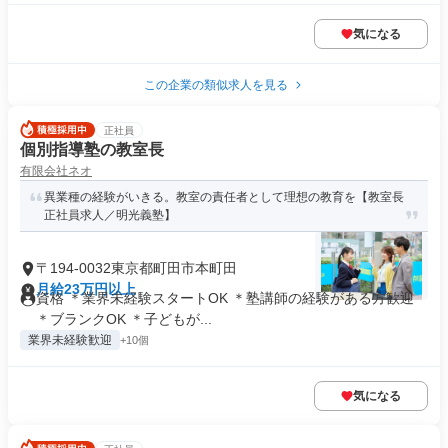
気になる
この企業の類似求人を見る
正社員
個別指導塾の教室長
有限会社ネオ
異業種の経験がいきる。教室の責任者として理想の教育を【教室長
正社員求人／明光義塾】
〒194-0032東京都町田市本町田
月給23万円以上
資格 ＊業界未経験スタートOK ＊塾講師の経験がある方歓迎
＊ブランクOK ＊子どもが...
業界未経験歓迎
+10個
気になる