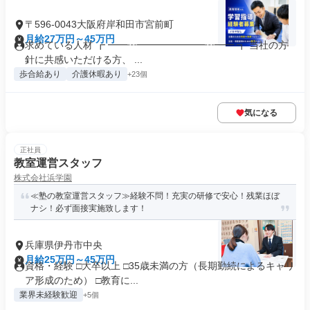
〒596-0043大阪府岸和田市宮前町
月給27万円～45万円
求めている人材 ┏ ━━┅━━━━━━━┅━━ ┓ 当社の方
針に共感いただける方、 ...
歩合給あり
介護休暇あり
+23個
気になる
正社員
教室運営スタッフ
株式会社浜学園
≪塾の教室運営スタッフ≫経験不問！充実の研修で安心！残業ほぼ
ナシ！必ず面接実施致します！
兵庫県伊丹市中央
月給25万円～45万円
資格・経験 □大卒以上 □35歳未満の方（長期勤続によるキャリ
ア形成のため） □教育に...
業界未経験歓迎
+5個