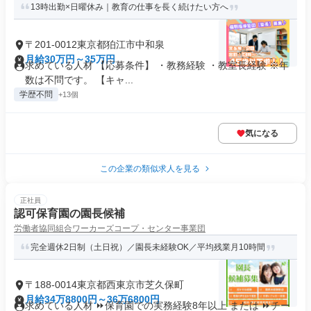
13時出勤×日曜休み｜教育の仕事を長く続けたい方へ
〒201-0012東京都狛江市中和泉
月給30万円～35万円
求めている人材 【応募条件】 ・教務経験 ・教室長経験 ※年
数は不問です。 【キャ...
学歴不問
+13個
気になる
この企業の類似求人を見る
正社員
認可保育園の園長候補
労働者協同組合ワーカーズコープ・センター事業団
完全週休2日制（土日祝）／園長未経験OK／平均残業月10時間
〒188-0014東京都西東京市芝久保町
月給34万8800円～36万6800円
求めている人材 ⏩保育園での実務経験8年以上 または ⏩チー