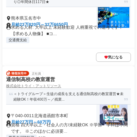
り◎年間休日117日★
熊本県玉名市中
月給23万820円～32万6650円
求める人材: 大卒以上 未経験歓迎 人柄重視での選考です！
【求める人物像】 ■コ...
交通費支給
気になる
正社員
通信制高校の教室運営
株式会社トライ・アットリソース
＜トライグループ＞生徒の成長を支える通信制高校の教室運営★未
経験OK！年収400万～／残業...
〒040-0011北海道函館市本町
月給27万円～60万円
資格 四大卒以上・社会人の方/未経験OK ※学部・学科は不問
です。 ※このほかに必須要...