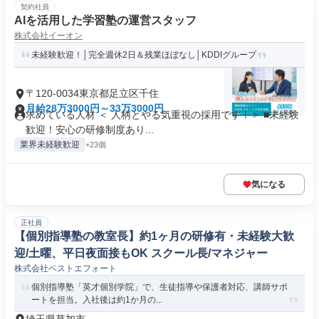
契約社員
AIを活用した学習塾の運営スタッフ
株式会社イーオン
未経験歓迎！│完全週休2日＆残業ほぼなし│KDDIグループ
〒120-0034東京都足立区千住
月給28万3000円～33万3000円
求めている人材 ＜ 人柄とやる気重視の採用です！＞ ■未経験
歓迎！安心の研修制度あり...
業界未経験歓迎
+23個
気になる
正社員
【個別指導塾の教室長】約1ヶ月の研修有・未経験大歓
迎/土曜、平日夜面接もOK スクール長/マネジャー
株式会社ベストエフォート
個別指導塾「英才個別学院」で、生徒指導や保護者対応、講師サポ
ートを担当。入社後は約1か月の...