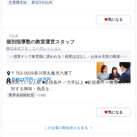
交通費支給
駅近5分以内
気になる
正社員
個別指導塾の教室運営スタッフ
株式会社ワオ・コーポレーション
授業ナシで教育職に携われる！残業ほぼなし・お休み充実の職場✨
〒763-0026香川県丸亀市六番丁
月給23万円～35万円
求めている人材 ■必須条件 ✅大卒以上 ■歓迎条件 ✅教育業界に
対する興味・熱意を ...
業界未経験歓迎
+18個
気になる
この企業の類似求人を見る