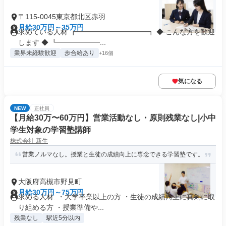
〒115-0045東京都北区赤羽
月給30万円～35万円
求めている人材 ┏━━━━━━━━━━┓ ◆ こんな方を歓迎
します ◆ ┗━━━━━━...
業界未経験歓迎
歩合給あり
+16個
気になる
NEW
正社員
【月給30万〜60万円】営業活動なし・原則残業なし|小中
学生対象の学習塾講師
株式会社 新生
営業ノルマなし。授業と生徒の成績向上に専念できる学習塾です。
大阪府高槻市野見町
月給30万円～75万円
求める人材: ・大学卒業以上の方 ・生徒の成績向上に真剣に取
り組める方 ・授業準備や...
残業なし
駅近5分以内