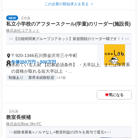
この企業の類似求人を見る
NEW
正社員
私立小学校のアフタースクール(学童)のリーダー(施設長)
株式会社コアネット
【日能研関東グループコアネット】新規開校のリーダー職です！！
〒920-1346石川県金沢市三小牛町
年俸350万円～500万円
求めている人材 【応募必須条件】 ・大卒以上、または保育系
の資格が取れる短大卒以上 ・...
制服あり
業界未経験歓迎
+17個
気になる
正社員
教室長候補
株式会社Blue Sky FC
経験者募集⭐ノルマなし⭐教室利益の20％を賞与で還元⭐