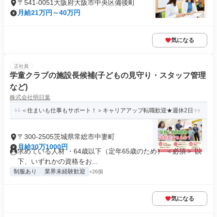
〒541-0051大阪府大阪市中央区備後町
月給21万円～40万円
気になる
正社員
学童クラブの施設長候補(子どもの見守り・スタッフ管理
など)
株式会社明日葉
＜住まいも仕事もサポート！＞キャリアアップ転職歓迎★週休2日
〒300-2505茨城県常総市中妻町
月給30万1000円
求めている人材 ・64歳以下（定年65歳のため） ＜必須＞ 以
下、いずれかの資格をお...
制服あり
業界未経験歓迎
+26個
気になる