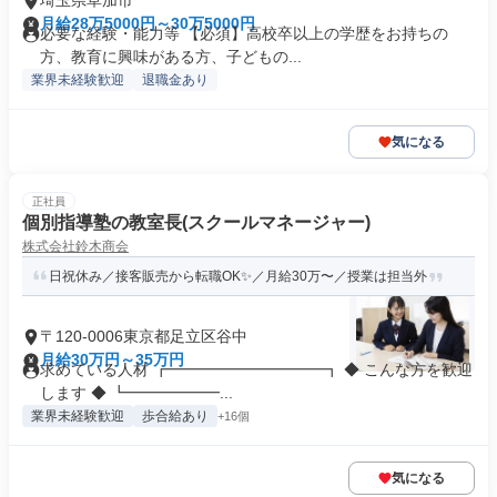
埼玉県草加市
月給28万5000円～30万5000円
必要な経験・能力等 【必須】高校卒以上の学歴をお持ちの
方、教育に興味がある方、子どもの...
業界未経験歓迎
退職金あり
気になる
正社員
個別指導塾の教室長(スクールマネージャー)
株式会社鈴木商会
日祝休み／接客販売から転職OK✨／月給30万〜／授業は担当外
〒120-0006東京都足立区谷中
月給30万円～35万円
求めている人材 ┏━━━━━━━━━━┓ ◆ こんな方を歓迎
します ◆ ┗━━━━━━...
業界未経験歓迎
歩合給あり
+16個
気になる