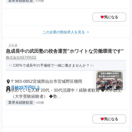
業界未経験歓迎
+24個
気になる
この企業の類似求人を見る
正社員
急成長中の武田塾の校舎運営"ホワイトな労働環境です"
株式会社KEYPASS
130%で成長中の予備校で一緒に働きませんか？
〒983-0852宮城県仙台市宮城野区榴岡
月給25万円以上
求めている人材 20代・30代活躍中！経験者歓迎 ◆大卒以上
（大学受験経験者） ◆塾...
業界未経験歓迎
+20個
気になる