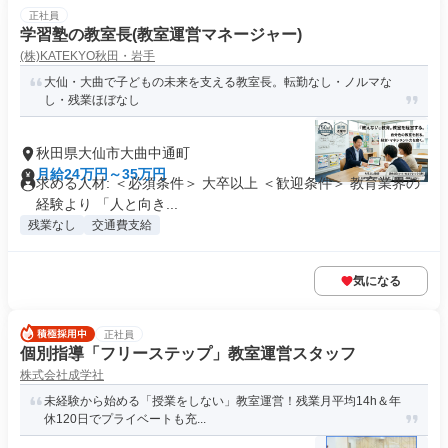
正社員
学習塾の教室長(教室運営マネージャー)
(株)KATEKYO秋田・岩手
大仙・大曲で子どもの未来を支える教室長。転勤なし・ノルマな
し・残業ほぼなし
秋田県大仙市大曲中通町
月給24万円～35万円
求める人材: ＜必須条件＞ 大卒以上 ＜歓迎条件＞ 教育業界の
経験より 「人と向き...
残業なし
交通費支給
気になる
正社員
個別指導「フリーステップ」教室運営スタッフ
株式会社成学社
未経験から始める「授業をしない」教室運営！残業月平均14h＆年
休120日でプライベートも充...