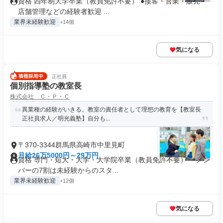
資格 四年制大学卒業（教員免許不要） ●接客・営業・販売・
店舗管理などの経験者歓迎 ...
業界未経験歓迎
+14個
気になる
正社員
個別指導塾の教室長
株式会社 Ｃ・Ｐ・Ｃ
異業種の経験がいきる。教室の責任者として理想の教育を【教室長
正社員求人／明光義塾】自分も...
〒370-3344群馬県高崎市中里見町
月給26万5000円～29万円
資格 専門・短大・大学・大学院卒業（教員免許不要） ・メン
バーの7割は未経験からのスタ...
業界未経験歓迎
+12個
気になる