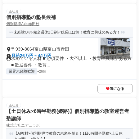
正社員
個別指導塾の塾長候補
個別指導Axis赤田校
未経験OK✨完全週休2日制✅残業ほぼ無！教育に興味のある方！
〒939-8064富山県富山市赤田
月給26万円～44万円
求めている人材 ■ 必須要件 ・大卒以上 ・教育に興味がある方
■ 歓迎要件 ・教育...
業界未経験歓迎
+26個
気になる
正社員
【土日休み×6時半勤務(姫路)】個別指導塾の教室運営者
塾講師
株式会社エデュラボ
【AI教材×個別指導で教育の未来を創る！1日6時間半勤務×土日休