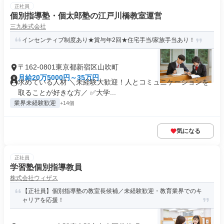
正社員
個別指導塾・個太郎塾の江戸川橋教室運営
三九株式会社
インセンティブ制度あり★賞与年2回★住宅手当/家族手当あり！
〒162-0801東京都新宿区山吹町
月給20万5000円～35万円
求めている人材 ＼未経験大歓迎！人とコミュニケーションを
取ることが好きな方／ ✅大学...
業界未経験歓迎
+14個
気になる
正社員
学習塾個別指導教員
株式会社ウィザス
【正社員】個別指導塾の教室長候補／未経験歓迎・教育業界でのキ
ャリアを応援！