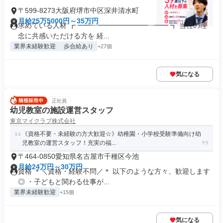
〒599-8273大阪府堺市中区深井清水町
月給25万5000円～35万円
求めている人材 ┏ ━━┅━━━━━━━┅━━ ┓ 当社の理
念に共感いただける方を 経...
業界未経験歓迎
歩合給あり
+27個
気になる
正社員
幼児教室の施設運営スタッフ
東京マイクラブ株式会社
《資格不要・未経験の方大歓迎☆》幼稚園・小学校受験準備向け幼
児教室の運営スタッフ！充実の福...
〒464-0850愛知県名古屋市千種区今池
月給24万円～30万円
資格 ＊＼資格・経験不問／＊ 以下のような方々、歓迎します
◎ ・子どもと関わる仕事が...
業界未経験歓迎
+15個
気になる