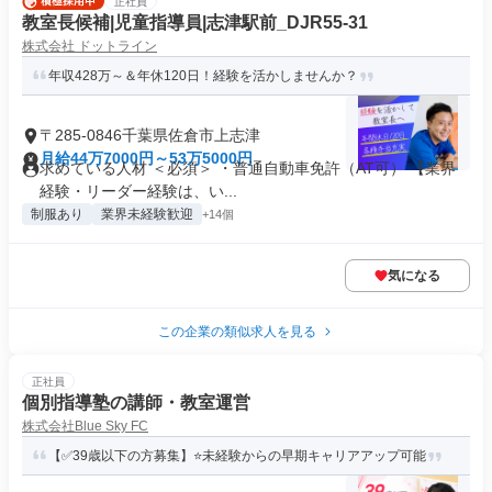
正社員
教室長候補|児童指導員|志津駅前_DJR55-31
株式会社 ドットライン
年収428万～＆年休120日！経験を活かしませんか？
〒285-0846千葉県佐倉市上志津
月給44万7000円～53万5000円
求めている人材 ＜必須＞ ・普通自動車免許（AT可） 【業界
経験・リーダー経験は、い...
制服あり
業界未経験歓迎
+14個
気になる
この企業の類似求人を見る
正社員
個別指導塾の講師・教室運営
株式会社Blue Sky FC
【✅39歳以下の方募集】⭐未経験からの早期キャリアアップ可能