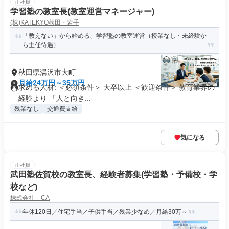
正社員
学習塾の教室長(教室運営マネージャー)
(株)KATEKYO秋田・岩手
「教えない」から始める、学習塾の教室運営（授業なし・未経験か
ら主任待遇）
秋田県湯沢市大町
月給24万円～35万円
求める人材: ＜必須条件＞ 大卒以上 ＜歓迎条件＞ 教育業界の
経験より 「人と向き...
残業なし
交通費支給
気になる
正社員
武田塾佐賀校の教室長、経験者募集(学習塾・予備校・学
校など)
株式会社 CA
年休120日／住宅手当／子供手当／残業少なめ／月給30万～