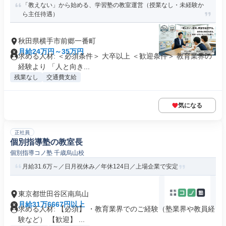
「教えない」から始める、学習塾の教室運営（授業なし・未経験か
ら主任待遇）
秋田県横手市前郷一番町
月給24万円～35万円
求める人材: ＜必須条件＞ 大卒以上 ＜歓迎条件＞ 教育業界の
経験より 「人と向き...
残業なし
交通費支給
気になる
正社員
個別指導塾の教室長
個別指導コノ塾 千歳烏山校
月給31.6万～／日月祝休み／年休124日／上場企業で安定
東京都世田谷区南烏山
月給31万6667円以上
求める人材: 【必須】 ・教育業界でのご経験（塾業界や教員経
験など） 【歓迎】 ...