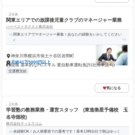
正社員
関東エリアでの放課後児童クラブのマネージャー業務
ハーベストネクスト株式会社
関東エリアでマネージャー募集！あなたの経験をいかしてください
♪
神奈川県横浜市保土ケ谷区岩間町
月給41万5000円以上
資格 基本的なPCスキル 要自動車運転免許(社用車貸与)
交通費支給
気になる
正社員
学習塾の教務業務・運営スタッフ (東進衛星予備校 玉
名寺畑校)
株式会社ティエラコム
未経験OK！お人柄重視での選考です！基本13時出社で朝はゆっく