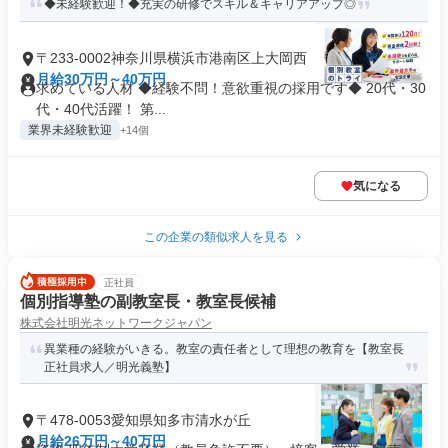
◆未経験歓迎！◆充実の研修でスキル＆キャリアアップ◎
〒233-0002神奈川県横浜市港南区上大岡西
月給30万円～40万円
求めている人材 ◆経験不問！意欲重視の採用です◆ 20代・30
代・40代活躍！ 第...
業界未経験歓迎
+14個
気になる
この企業の類似求人を見る
正社員
個別指導塾の副教室長・教室長候補
株式会社明光ネットワークジャパン
異業種の経験がいきる。教室の責任者として理想の教育を【教室長
正社員求人／明光義塾】
〒478-0053愛知県知多市清水が丘
月給26万円～40万円