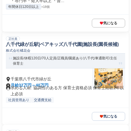
・専門卒・短大卒以上 ・普...
年間休日120日以上
+18個
気になる
正社員
八千代緑が丘駅|ベアキッズ八千代園|施設長(園長候補)
株式会社橘花会
施設長/休暇120日/70人定員/正職員/園庭あり/八千代/車通勤可/主任
保育士
千葉県八千代市緑が丘
月給32万円～40万円
求める人材: 協調性のある方 保育士資格必須 保育士経験2年以
上必須
社員登用あり
交通費支給
気になる