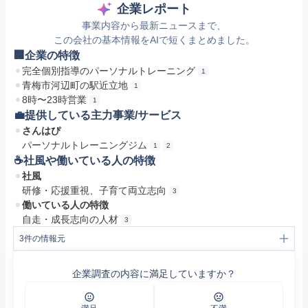
企業レポート
事業内容から最新ニュースまで、
この会社の基本情報をAIで短くまとめました。
🏢企業の特徴
完全個別指導のパーソナルトレーニング
1
青梅市河辺町の駅近立地
1
8時〜23時営業
1
💼提供している主力事業/サービス
さんはぴ
パーソナルトレーニングジム
1
2
☕️社風や働いている人の特徴
社風
研修・応援重視、子育て両立志向
3
働いている人の特徴
自走・成長志向の人材
3
3
件の情報元
1
パーソナルトレーニングジムさんはぴ（青梅市河辺町） | エキテン byGMO
2
青梅のパーソナルジムなら初心者向けの「さんはぴ」 - 青梅線河辺駅徒歩1分のところにあるダイエット実績豊富なパーソナルジム。お客様継続率90%以上のスタッフが親身になって対応しますので、初心者の方でも安心してパーソナルトレーニングを受けられます。
企業調査の内容に満足していますか？
3
https://jp.indeed.com/pagead/clk?ad=-6NYlbfkN0AcYubMKBFBy07G8sBPJLsgUg8lLaP50ItCC8rmSG8Gj2ZVw75-CHYJvW9SqiUwoEbilYEwRWDYMJbhu3sO6zhKtXGE0PdkFEgw653B6v2yUQ-jhLIz9NRxWlOu_uaA5tyb6Pjx322Rsi8n1nHbM6ca8JTZMFajx8DIhc744lhlRMxFMr85pw4bLXD1mQMLyVHTLWzEoMR-BmodCoQZaIuBMt3-6YedLJepXOQzSISrUxU0qfhcBYAYgGFFN8FhWSiCZUHM-_GX1Tl_rQfBTw7lpw4Tu1-xxfNiNKJF1so_qAQgPdYGd8quHO8Y8aTh4IR6wJWWsk7xLTkbNdWrZ5AYVbPN5uFpRXkOOKXrwaj203Xa0xChaIqSf0yTistcOKD1uD8CpitIT7ZjL61aRL7JZMlPDjcHlaye79jbGgQUw_RHomay94m_az1nBbDMMdmz0dLTi0f1UAvU6Mq9ivPcjJ1bsushgMwxbvkBG6sdauo1-s7fhcXjafwNi86lNt_wlHrUSO-Qtv-NnO0uzF2HXl-DFLp4X-shkoeLUnEGdkMarPX9a2DjHjPxfRCwzTRwjYbttSBW9EwVMsM-UP__DCICNSD3z9ZBEJ6m-wSIPgOepq1uMSkae2dVzrjaBpXHnk9JDUCL8QS3Yt88HVxqMZwEqU6SLXwnhlw3hr3cdP5nwM2jcT1lc7qHVT-AqSo%3D&camk=UoKtGZLa3XIImyPq5GqM-w%3D%3D&fvj=0&mo=r&p=9&vjs=3&xkcb=SoC56_M3oNowqMxlhR0CbzkdCdPP