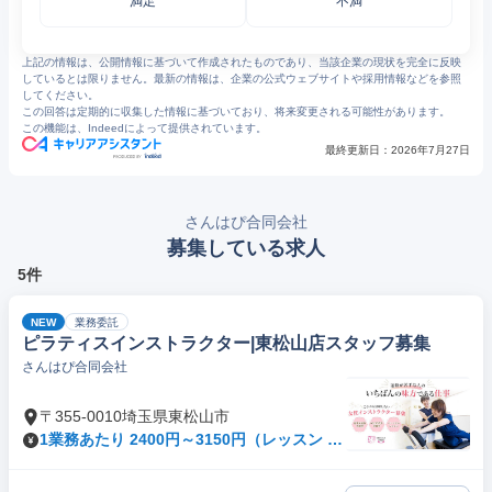
満足
不満
上記の情報は、公開情報に基づいて作成されたものであり、当該企業の現状を完全に反映
しているとは限りません。最新の情報は、企業の公式ウェブサイトや採用情報などを参照
してください。
この回答は定期的に収集した情報に基づいており、将来変更される可能性があります。
この機能は、Indeedによって提供されています。
最終更新日：
2026年7月27日
さんはぴ合同会社
募集している求人
5件
NEW
業務委託
ピラティスインストラクター|東松山店スタッフ募集
さんはぴ合同会社
〒355-0010埼玉県東松山市
1業務あたり 2400円～3150円（レッスン 60
分）