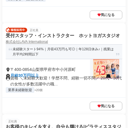
気になる
正社員
受付スタッフ・インストラクター ホットヨガスタジオ
株式会社LAVA International
未経験スタート94%｜月収43万円も可◎｜年128日休み♪｜残業は
月平均2時間以下
〒400-0854山梨県甲府市中小河原町
月給30万円以上
資格 ＼未経験大歓迎！学歴不問、経験一切不問／ 20代～30代
の女性が多数活躍中の職...
業界未経験歓迎
+20個
気になる
正社員
お客様のキレイを支え、自分も輝ける|ピラティススタジ