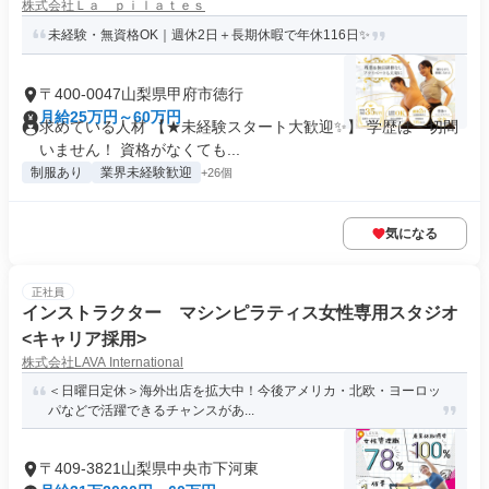
株式会社Ｌａ ｐｉｌａｔｅｓ
未経験・無資格OK｜週休2日＋長期休暇で年休116日✨
〒400-0047山梨県甲府市徳行
月給25万円～60万円
求めている人材 【★未経験スタート大歓迎✨】 学歴は一切問
いません！ 資格がなくても...
制服あり
業界未経験歓迎
+26個
気になる
正社員
インストラクター マシンピラティス女性専用スタジオ
<キャリア採用>
株式会社LAVA International
＜日曜日定休＞海外出店を拡大中！今後アメリカ・北欧・ヨーロッ
パなどで活躍できるチャンスがあ...
〒409-3821山梨県中央市下河東