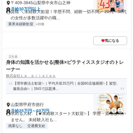
〒409-3845山梨県中央市山之神
月給30万円以上
資格 ＼未経験大歓迎！学歴不問、経験一切不問／ 20代～30代
の女性が多数活躍中の職...
業界未経験歓迎
+20個
気になる
正社員
身体の知識を活かせる|整体×ピラティススタジオのトレ
ーナー
株式会社Ｌａ ｐｉｌａｔｅｓ
【理学療法士歓迎✨｜平均月収35万円｜全国80店舗展開✨】髪型、
服装自由✨｜SNSで話題沸...
山梨県甲府市徳行
月給25万円～60万円
求める人材: 【★未経験スタート大歓迎✨】 学歴・資格は問い
ません。 未経験入社も...
残業なし
交通費支給