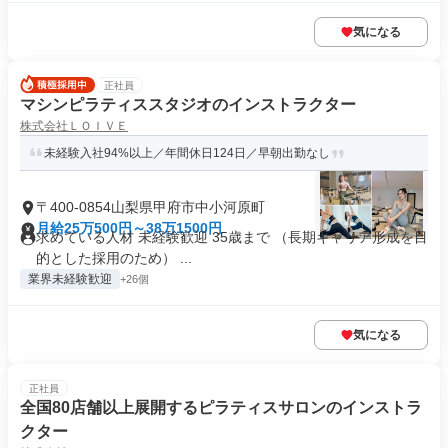
気になる
正社員
マシンピラティススタジオのインストラクター
株式会社ＬＯＩＶＥ
未経験入社94%以上／年間休日124日／早朝出勤なし
〒400-0854山梨県甲府市中小河原町
月給25万500円～38万1500円
求めている人材 未経験歓迎 35歳まで （長期キャリア形成を目
的とした採用のため） ...
業界未経験歓迎
+26個
気になる
正社員
全国80店舗以上展開するピラティスサロンのインストラ
クター