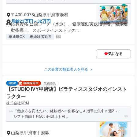
〒400-0073山梨県甲府市湯村
月給23万円～32万円
応募資格 公認コーチ（水泳）、健康運動実践指導者、健康運
動指導士、スポーツインストラク...
車通勤OK
未経験者歓迎
+8個
気になる
この企業の類似求人を見る
NEW
業務委託
【STUDIO IVY甲府店】ピラティススタジオのインスト
ラクター
株式会社KRM
「働き方を変えたい」経験者へ✨集客なし＆指導に集中♬週2～・
シフト自由！月50万円以上も可...
山梨県甲府市甲府駅