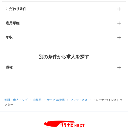
こだわり条件
雇用形態
年収
別の条件から求人を探す
職種
転職・求人トップ
/
山梨県
/
サービス/接客
/
フィットネス
/
トレーナー/インストラ
クター