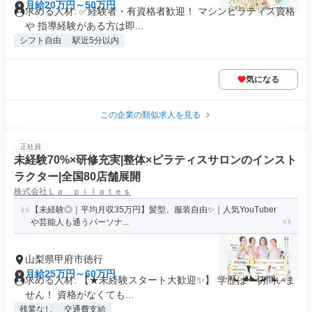
月給20万円～50万円
求める人材: ✅経験者・有資格者歓迎！ マシンピラティス資格
や 指導経験がある方は即...
シフト自由
駅近5分以内
気になる
この企業の類似求人を見る
正社員
未経験70%×研修充実|整体×ピラティスサロンのインスト
ラクター|全国80店舗展開
株式会社Ｌａ ｐｉｌａｔｅｓ
【未経験◎｜平均月収35万円】髪型、服装自由✨｜人気YouTuber
や芸能人も通うパーソナ...
山梨県甲府市徳行
月給25万円～60万円
求める人材: 【★未経験スタート大歓迎✨】 学歴は一切問いま
せん！ 資格がなくても...
残業なし
交通費支給