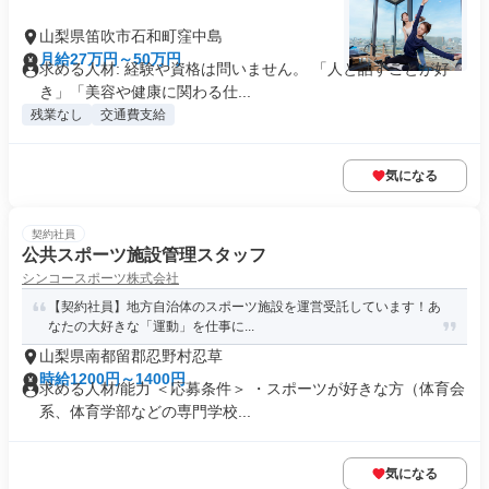
山梨県笛吹市石和町窪中島
月給27万円～50万円
求める人材: 経験や資格は問いません。 「人と話すことが好
き」「美容や健康に関わる仕...
残業なし
交通費支給
気になる
契約社員
公共スポーツ施設管理スタッフ
シンコースポーツ株式会社
【契約社員】地方自治体のスポーツ施設を運営受託しています！あ
なたの大好きな「運動」を仕事に...
山梨県南都留郡忍野村忍草
時給1200円～1400円
求める人材/能力 ＜応募条件＞ ・スポーツが好きな方（体育会
系、体育学部などの専門学校...
気になる