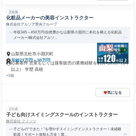
正社員
化粧品メーカーの美容インストラクター
株式会社アルソア慧央グループ
年収345～450万円/自然豊かな山梨県小淵沢に本社を構える化粧品
メーカー/株式会社アルソ...
山梨県北杜市小淵沢町
月給23万円～30万円
応募条件 営業もしくは接客販売の業務経験をお持ちの方（1年
以上） 学歴 高校
+3個
気になる
正社員
子ども向けスイミングスクールのインストラクター
株式会社 フィッツ
子どもの“できた！”を増やすスイミングインストラクター！未経験
歓迎！サポート体制も万全！賞...