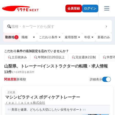
会員登録
ログイン
職種・キーワードから探す
勤務地
職種
こだわり条件
雇用形態
年収
新着のみ
1
こだわり条件の追加設定を忘れていませんか？
土日祝休み
年間休日120日以上
完全週休2日制
学歴
山梨県、トレーナー/インストラクターの転職・求人情報
13
件
1
〜
13
件目を表示中
関連度順
新着順
詳細表示
正社員
マシンピラティス ボディケアトレーナー
ｒｅｐｉｌａｔｅｓ株式会社
美容と健康、どちらも大切にしたい女性をサポート