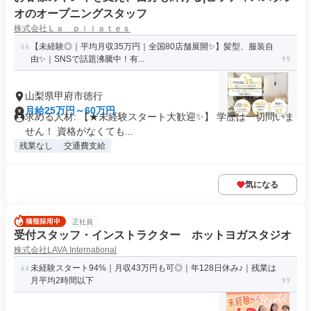
オのオープニングスタッフ
株式会社Ｌａ ｐｉｌａｔｅｓ
【未経験◎｜平均月収35万円｜全国80店舗展開✨】髪型、服装自
由✨｜SNSで話題沸騰中！有...
山梨県甲府市徳行
月給25万円～60万円
求める人材: 【★未経験スタート大歓迎✨】 学歴は一切問いま
せん！ 資格がなくても...
残業なし
交通費支給
気になる
正社員
受付スタッフ・インストラクター ホットヨガスタジオ
株式会社LAVA International
未経験スタート94%｜月収43万円も可◎｜年128日休み♪｜残業は
月平均2時間以下